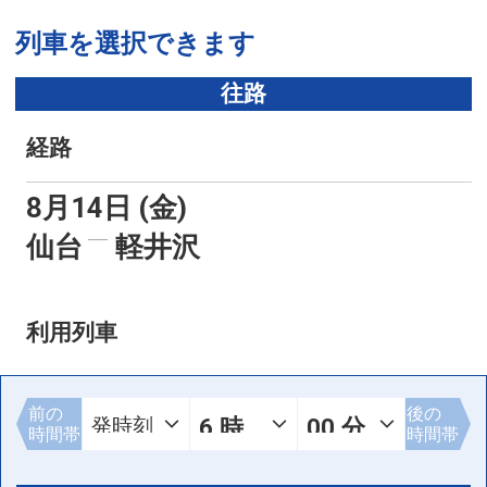
列車を選択できます
往路
経路
8月14日 (金)
仙台
軽井沢
利用列車
前の
後の
時間帯
時間帯