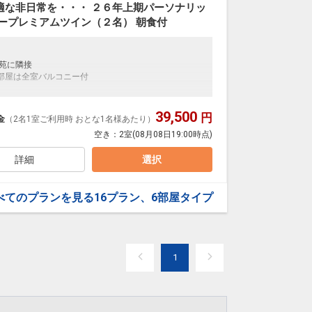
適な非日常を・・・ ２６年上期パーソナリッ
帝の湯」は 犬山唯の天然温泉。
ープレミアムツイン（２名） 朝食付
アルカリ性単純温泉。
フにしたアートタイルや
に満ちたくつろぎ時間を。
楽苑に隣接
部屋は全室バルコニー付
最大限考慮し、米国とドイツの森林化から厳選した再生
39,500
円
金
（2名1室ご利用時 おとな1名様あたり）
おもいのままの操作感が新しいトレーニング。
空き：
2室
(08月08日19:00時点)
振替）、その他年末年始、メンテナンスなどで休業の
詳細
選択
歩7分
特急で約25分
ースカイで約55分
べてのプランを見る
16プラン、6部屋タイプ
帝の湯」は 犬山唯の天然温泉。
アルカリ性単純温泉。
フにしたアートタイルや
に満ちたくつろぎ時間を。
分
、約25分
1
0日
最大限考慮し、米国とドイツの森林化から厳選した再生
77