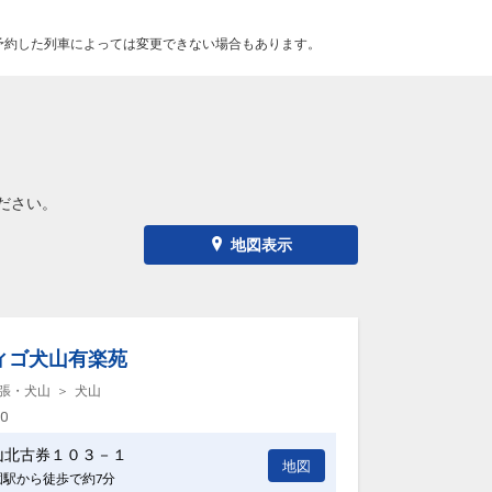
予約した列車によっては変更できない場合もあります。
ださい。
地図表示
ィゴ犬山有楽苑
張・犬山
犬山
00
山北古券１０３－１
地図
園駅から徒歩で約7分