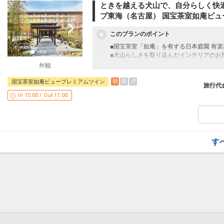
ときを越える犬山で、自分らしく快
【犬山温泉 白帝の湯】
■
美肌効果があるとわれる気の犬山温泉「
プ東海（名古屋） 国宝茶室如庵ビュ
無臭できれいに澄み切った、PH約 8.5の
ほっと息のくつろぎ時間に木曽川をモチー
このプランのポイント
犬山の空気に触れる露天呂で、新しい発見
■国宝茶室「如庵」を有する日本庭園 有
■犬山らしさを取り込んだインテリアのお
【フィットネスセンター】
外観
■
フィットネスセンターでは、環境負荷を
ここがポイント！
可能木材のマシンを使用。
朝
昼
夕
国宝茶室如庵ビュープレミアムツイン
旅行代
●隣接の日本庭園「有楽苑」入苑無料
電源のない水抵抗や自走式駆動の機器で、
In 15:00 / Out 11:00
定休日：毎週水曜日（祝日の場合は翌日に
場合がございます。
【アクセス】
＜電車をご利用の場合＞
※旅行代金に含まれます。
・最寄り駅・名鉄「犬山遊園駅」より、徒
・名鉄「名古屋駅」より、名鉄快速特急・
【犬山温泉 白帝の湯】
・名鉄「中部国際空港駅」より、名鉄ミュ
す
■
美肌効果があるとわれる気の犬山温泉「
無臭できれいに澄み切った、PH約 8.5の
＜車をご利用の場合＞
ほっと息のくつろぎ時間に木曽川をモチー
・名神高速 「小牧IC」より、約25分
犬山の空気に触れる露天呂で、新しい発見
・中央自動車道 「小牧東IC」より、約25
・東海北陸自動車道 「岐阜各務原IC」より
【フィットネスセンター】
設定期間：2026年4月1日～2026年11月3
■
フィットネスセンターでは、環境負荷を
インターネットコース番号：DP-1-172067
可能木材のマシンを使用。