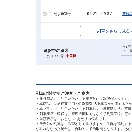
08:21
09:37
こだま803号
普通
列車をさらに見る
○：空
選択中の座席
＊：
こだま863号
未選択
列車に関するご注意・ご案内
・旅行商品にご利用いただける座席数には制限があります。
・本商品では旅行商品用の特別割引JR乗車票を使用するた
・本プランでご利用いただける列車および座席数は常に変動
・列車座席の確保は、座席選択時ではなく予約完了時に行わ
・差額表示は、おとな1名あたりの代金です。
・発売前の列車はご希望として承りますが、手配を確約する
が取れなかった場合は、自動的に予約取消となります。あら