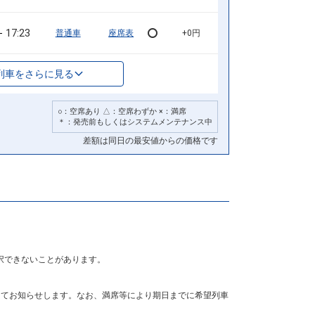
17:23
普通車
座席表
+0円
列車をさらに見る
○：空席あり △：空席わずか ×：満席
＊：発売前もしくはシステムメンテナンス中
差額は同日の最安値からの価格です
択できないことがあります。
にてお知らせします。なお、満席等により期日までに希望列車