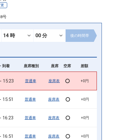
変更
28号
後の
時間帯
- 到着
座席種別
座席
空席
差額
15:23
普通車
座席表
+0円
15:51
普通車
座席表
+0円
16:23
普通車
座席表
+0円
16:51
普通車
座席表
+0円