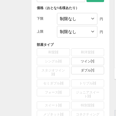
価格（おとな1名様あたり）
下限
円
上限
円
部屋タイプ
和室
[
0
]
和洋室
[
0
]
シングル
[
0
]
ツイン
[
1
]
スタジオツイン
ダブル
[
1
]
[
0
]
セミダブル
[
0
]
トリプル
[
0
]
フォース
[
0
]
ジュニアスイー
ト
[
0
]
スイート
[
0
]
特別室
[
0
]
メゾネット
[
0
]
コネクティング