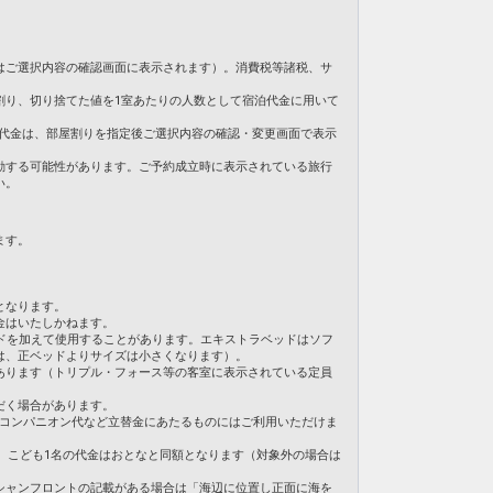
おもいのままの操作感が新しいトレーニング。
はご選択内容の確認画面に表示されます）。消費税等諸税、サ
歩7分
特急で約25分
割り、切り捨てた値を1室あたりの人数として宿泊代金に用いて
ースカイで約55分
。ご旅行代金は、部屋割りを指定後ご選択内容の確認・変更画面で表示
動する可能性があります。ご予約成立時に表示されている旅行
い。
分
、約25分
ます。
0日
79
となります。
金はいたしかねます。
ドを加えて使用することがあります。エキストラベッドはソフ
は、正ベッドよりサイズは小さくなります）。
あります（トリプル・フォース等の客室に表示されている定員
だく場合があります。
・コンパニオン代など立替金にあたるものにはご利用いただけま
合、こども1名の代金はおとなと同額となります（対象外の場合は
シャンフロントの記載がある場合は「海辺に位置し正面に海を