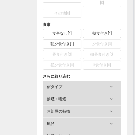
[
0
]
その他
[
0
]
食事
食事なし
[
1
]
朝食付き
[
1
]
朝夕食付き
[
1
]
夕食付き
[
0
]
昼食付き
[
0
]
朝昼食付き
[
0
]
昼夕食付き
[
0
]
3食付き
[
0
]
さらに絞り込む
宿タイプ
禁煙・喫煙
お部屋の特徴
風呂