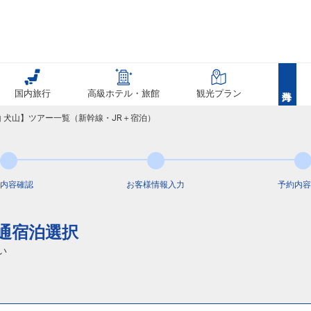
国内旅行
高級ホテル・旅館
観光プラン
山 犬山】ツアー一覧（新幹線・JR＋宿泊）
内容
確認
お客様情報
入力
予約内容
交通宿泊選択
い