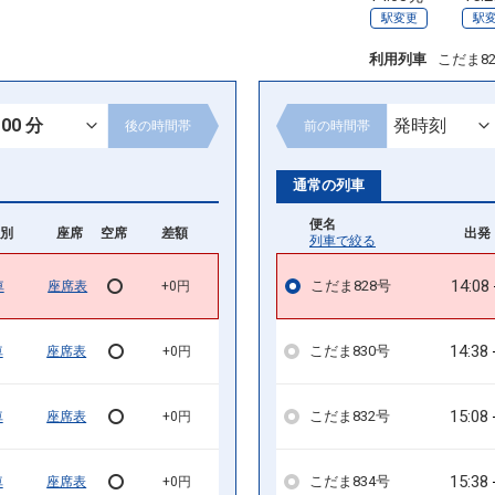
駅変更
駅
利用列車
こだま8
後の
時間帯
前の
時間帯
通常の列車
便名
別
座席
空席
差額
出発 
列車で絞る
14:08
こだま828号
車
座席表
+0円
14:38
こだま830号
車
座席表
+0円
15:08
こだま832号
車
座席表
+0円
15:38
こだま834号
車
座席表
+0円