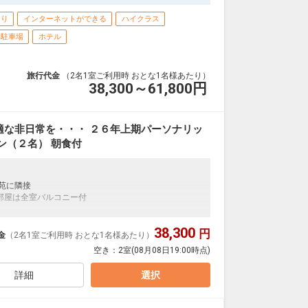
あり
インターネットができる
ハイクラス
料駐車場
ホテル
旅行代金
（2名1室ご利用時 おとな1名様あたり）
38,300～61,800
円
適な非日常を・・・ ２６年上期パーソナリッ
ン（２名） 朝食付
苑に隣接
部屋は全室バルコニー付
38,300
円
金
（2名1室ご利用時 おとな1名様あたり）
空き：
2室
(08月08日19:00時点)
振替）、その他年末年始、メンテナンスなどで休業の
詳細
選択