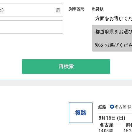
列車区間
出発駅
再検索
名古屋-静
経路
復路
8月16日 (日)
名古屋
静
14:08発
15: