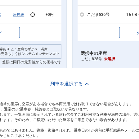
16:08
こだま836号
車
座席表
+0円
席あり △：空席わずか ×：満席
選択中の座席
発売前もしくはシステムメンテナンス中
こだま828号
未選択
差額は同日の最安値からの価格です
列車を選択する
通常の座席に空席がある場合でも本商品用ではお取りできない場合があります。
め、通常のJR乗車券・特急券とは取扱いが異なります。
します。一覧画面に表示されている旅行代金でご利用可能な列車が満席の場合、選
れます。そのため、ご指定いただいた座席をご用意できない場合があります。
ものではありません。往路・復路それぞれ、乗車日の1か月前に手配結果をメール
かじめご了承ください。