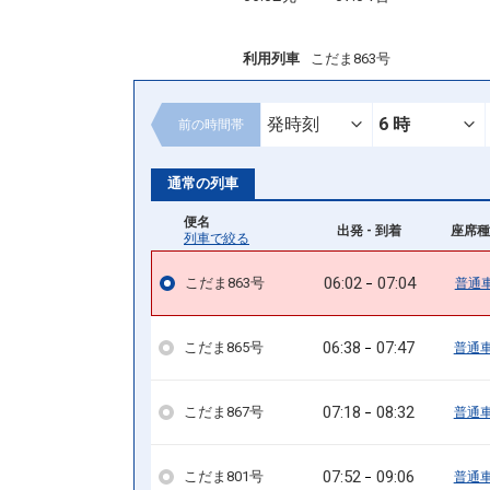
利用列車
こだま863号
前の
時間帯
通常の列車
便名
出発 - 到着
座席種
列車で絞る
06:02
07:04
こだま863号
普通
06:38
07:47
こだま865号
普通
07:18
08:32
こだま867号
普通
07:52
09:06
こだま801号
普通