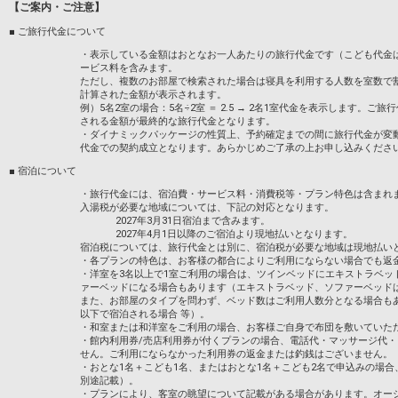
電源のない水抵抗や自走式駆動の機器で、
【ご案内・ご注意】
■ ご旅行代金について
【アクセス】
＜電車をご利用の場合＞
・表示している金額はおとなお一人あたりの旅行代金です（こども代金
・最寄り駅・名鉄「犬山遊園駅」より、徒
ービス料を含みます。
・名鉄「名古屋駅」より、名鉄快速特急・
ただし、複数のお部屋で検索された場合は寝具を利用する人数を室数で
・名鉄「中部国際空港駅」より、名鉄ミュ
計算された金額が表示されます。
例）5名2室の場合：5名÷2室 ＝ 2.5 → 2名1室代金を表示します
される金額が最終的な旅行代金となります。
＜車をご利用の場合＞
・ダイナミックパッケージの性質上、予約確定までの間に旅行代金が変
・名神高速 「小牧IC」より、約25分
代金での契約成立となります。あらかじめご了承の上お申し込みくださ
・中央自動車道 「小牧東IC」より、約25
・東海北陸自動車道 「岐阜各務原IC」より
■ 宿泊について
・旅行代金には、宿泊費・サービス料・消費税等・プラン特色は含まれ
設定期間：2026年4月1日～2026年11月3
入湯税が必要な地域については、下記の対応となります。
インターネットコース番号：DP-1-172067
2027年3月31日宿泊まで含みます。
2027年4月1日以降のご宿泊より現地払いとなります。
宿泊税については、旅行代金とは別に、宿泊税が必要な地域は現地払い
・各プランの特色は、お客様の都合によりご利用にならない場合でも返
・洋室を3名以上で1室ご利用の場合は、ツインベッドにエキストラベッ
ァーベッドになる場合もあります（エキストラベッド、ソファーベッド
また、お部屋のタイプを問わず、ベッド数はご利用人数分となる場合も
以下で宿泊される場合 等）。
・和室または和洋室をご利用の場合、お客様ご自身で布団を敷いていた
・館内利用券/売店利用券が付くプランの場合、電話代・マッサージ代
せん。ご利用にならなかった利用券の返金または釣銭はございません。
・おとな1名＋こども1名、またはおとな1名＋こども2名で申込みの場
別途記載）。
・プランにより、客室の眺望について記載がある場合があります。オー