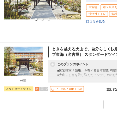
大浴場
露天風呂
洗浄付トイレ
無
口コミを見る
ときを越える犬山で、自分らしく快
プ東海（名古屋） スタンダードツイ
このプランのポイント
■国宝茶室「如庵」を有する日本庭園 有楽
■犬山らしさを取り込んだインテリアのお
外観
ここがポイント！
朝
昼
夕
スタンダードツイン
In 15:00 / Out 11:00
旅行代
●隣接の日本庭園「有楽苑」入苑無料
定休日：毎週水曜日（祝日の場合は翌日に
場合がございます。
※旅行代金に含まれます。