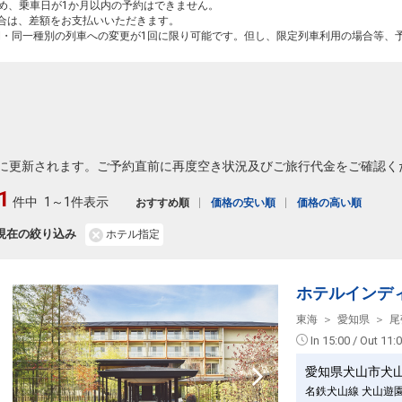
ため、乗車日が1か月以内の予約はできません。
場合は、差額をお支払いいただきます。
間・同一種別の列車への変更が1回に限り可能です。但し、限定列車利用の場合等、
に更新されます。ご予約直前に再度空き状況及びご旅行代金をご確認く
1
件中
1～1件表示
おすすめ順
価格の安い順
価格の高い順
現在の絞り込み
ホテル指定
ホテルインデ
東海
愛知県
尾
In 15:00 / Out 11:
愛知県犬山市犬
名鉄犬山線 犬山遊