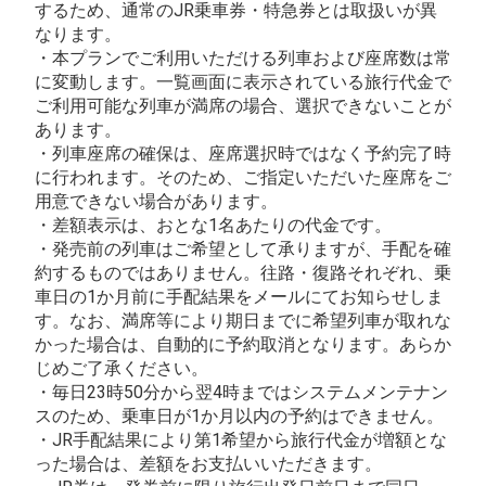
するため、通常のJR乗車券・特急券とは取扱いが異
なります。
・本プランでご利用いただける列車および座席数は常
に変動します。一覧画面に表示されている旅行代金で
ご利用可能な列車が満席の場合、選択できないことが
あります。
・列車座席の確保は、座席選択時ではなく予約完了時
に行われます。そのため、ご指定いただいた座席をご
用意できない場合があります。
・差額表示は、おとな1名あたりの代金です。
・発売前の列車はご希望として承りますが、手配を確
約するものではありません。往路・復路それぞれ、乗
車日の1か月前に手配結果をメールにてお知らせしま
す。なお、満席等により期日までに希望列車が取れな
かった場合は、自動的に予約取消となります。あらか
じめご了承ください。
・毎日23時50分から翌4時まではシステムメンテナン
スのため、乗車日が1か月以内の予約はできません。
・JR手配結果により第1希望から旅行代金が増額とな
った場合は、差額をお支払いいただきます。