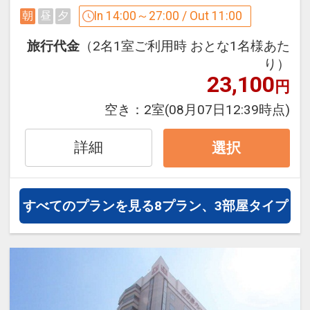
・未就学のお子様添い寝代金不要
[アクセス]
In 14:00～27:00 / Out 11:00
朝
昼
夕
・添い寝のお子様は朝食代金不要にてお
・JR「名古屋駅」桜通口から徒歩約9分
召し上がり頂けます。
・地下鉄「名古屋駅」1番出入口から徒
旅行代金
（2名1室ご利用時 おとな1名様あた
・添い寝のお子様のアメニティーはお部
歩約4分
り）
屋にございません。
23,100
・名古屋高速「明道町」出口（東京方
円
・ウェルカムドリンクサービス 14：00
面）から約4分
空き：
2室
(08月07日12:39時点)
～23：00
・名古屋高速「錦橋」出口（大阪方面）
・全室VODシアターサービス 最新映画な
から約10分
詳細
選択
ど100タイトル以上が見放題！
※成人向けコンテンツは有料となりま
[客室情報]
す。
・シモンズ社製ポケットコイルベッド
すべてのプランを見る
8プラン、3部屋タイプ
・全室コーヒーマシン設置
設定期間：2025年7月11日～2027年7月
・加湿機能付空気清浄機
31日
・全室Wi-Fi完備
インターネットコース番号：DP-2-
200000005675
[2階大浴場]
・営業時間 3：00PM～1：00AM / 6：