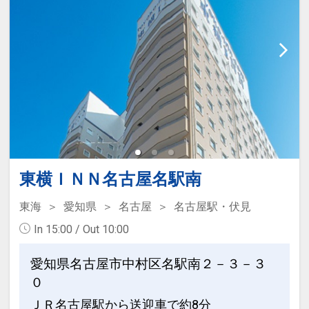
禁煙ルームと喫煙ルームのプランをご用
意。
●「禁煙ルームプラン」と「喫煙ルーム
プラン」を掲載しています。
※ご覧のページがどちらかを
【客室情
報】
の項目でご確認のうえ、予約にお進
み下さい。
設定期間：2026年4月1日～2026年11月
東横ＩＮＮ名古屋名駅南
30日
インターネットコース番号：DP-1-
東海
愛知県
名古屋
名古屋駅・伏見
17455045
In 15:00 / Out 10:00
愛知県名古屋市中村区名駅南２－３－３
０
ＪＲ名古屋駅から送迎車で約8分