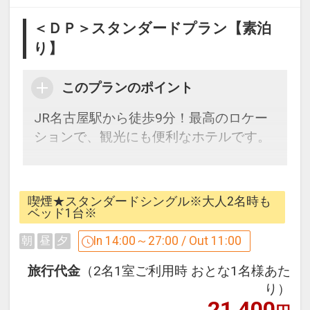
＜ＤＰ＞スタンダードプラン【素泊
り】
このプランのポイント
JR名古屋駅から徒歩9分！最高のロケー
ションで、観光にも便利なホテルです。
※こちらのプランに朝食は付きません。
喫煙★スタンダードシングル※大人2名時も
[アクセス]
ベッド1台※
・JR「名古屋駅」桜通口から徒歩約9分
In 14:00～27:00 / Out 11:00
朝
昼
夕
・地下鉄「名古屋駅」1番出入口から徒
歩約4分
旅行代金
（2名1室ご利用時 おとな1名様あた
・名古屋高速「明道町」出口（東京方
り）
21,400
面）から約4分