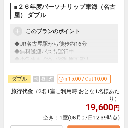
■２６年度パーソナリップ東海（名古
◆ロビーにてパソコン・カラープリンタ
屋） ダブル
ーが無料でご利用いただけます
このプランのポイント
◆ズボンプレッサーは各フロアにご用意
◆JR名古屋駅から徒歩約16分
◆無料送迎バスも運行中
小学生のお子様まで添い寝利用ＯＫ！
◆小学生まで添い寝利用可能！
◎
小学生まで添い寝利用がＯＫ！施設使
用料は無料！
うれしいポイント
ダブル
In 15:00 / Out 10:00
朝
昼
夕
※添い寝利用のお子さまは「こどもＦ」
◆
宿泊者の方に無料の朝食を提供してい
でお申し込みください。
ます。
旅行代金
（2名1室ご利用時 おとな1名様あた
※添い寝のお子さまにはアメニティ（歯
※本プランは（食事なし）プランです
り）
ブラシなど）はつきません。
19,600
が、ご宿泊者に朝食をご用意。
円
※添い寝のお子さまは、正ベッド1台に
※予告なく内容の変更及び提供が中止と
空き：
1室
(08月07日12:39時点)
つき1名限りのご利用となります。
なる場合がございます。
但し、おとな1名で添い寝のお子さま2名