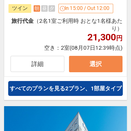
プラン」を掲載しています。
ツイン
In 15:00 / Out 12:00
朝
昼
夕
※ご覧のページがどちらかを
【客室情
名古屋の繁華街「栄」に立地するホテ
報】
の項目でご確認のうえ、予約にお進
ル。ビジネスや観光の拠点にどうぞ♪
旅行代金
（2名1室ご利用時 おとな1名様あた
み下さい。
・コンビニまで徒歩約10秒！
り）
21,300
・地下鉄「栄」駅まで徒歩約5分の好立
円
設定期間：2026年4月1日～2026年11月
地で、ビジネスにも観光にも便利です。
空き：
2室
(08月07日12:39時点)
30日
・全客室Wifi接続によるインターネット
インターネットコース番号：DP-1-
利用無料。
詳細
選択
17455045
「食事なしプラン」と「朝食付プラン」
をご用意しています。
すべてのプランを見る
2プラン、1部屋タイプ
●「食事なしプラン」と「朝食付プラ
ン」を掲載しています。
※ご覧のページがどちらかを
【食事条
件】
の項目でご確認のうえ、予約にお進
み下さい。