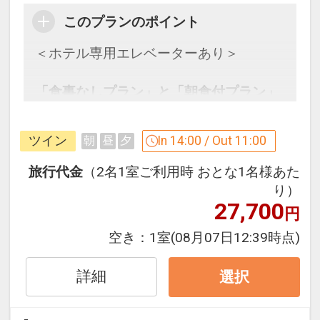
このプランのポイント
＜ホテル専用エレベーターあり＞
「食事なしプラン」と「朝食付プラン」
をご用意しています。
●「食事なしプラン」と「朝食付プラ
ツイン
In 14:00 / Out 11:00
朝
昼
夕
ン」を掲載しています。
※ご覧のページがどちらかを
【食事条
旅行代金
（2名1室ご利用時 おとな1名様あた
件】
の項目でご確認のうえ、予約にお進
り）
27,700
みください。
円
空き：
1室
(08月07日12:39時点)
設定期間：2026年4月1日～2026年11月
30日
詳細
選択
インターネットコース番号：DP-1-
17603361