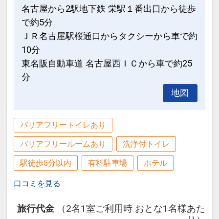
名古屋から2駅地下鉄 栄駅１番出口から徒歩
設定期間：2025年7月11日～2027年7月
で約5分
31日
ＪＲ名古屋駅桜通口からタクシーから車で約
インターネットコース番号：DP-2-
10分
200000006267
東名阪自動車道 名古屋西ＩＣから車で約25
分
地図
バリアフリートイレあり
バリアフリールームあり
洗浄付トイレ
駅徒歩5分以内
有料駐車場
ホテル
口コミを見る
旅行代金
（2名1室ご利用時 おとな1名様あた