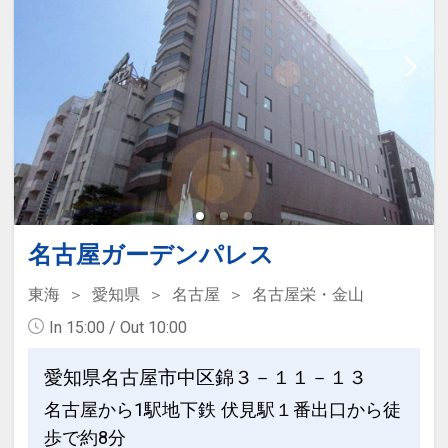
00AM～10：00AM
男性浴場にサウナ・女性浴場にミストサ
ウナあり
[サービス]
・未就学のお子様添い寝代金不要
・添い寝のお子様は朝食代金不要にてお
召し上がり頂けます。
・添い寝のお子様のアメニティーはお部
名古屋ガーデンパレス
屋にございません。
・ウェルカムドリンクサービス 14：00
東海
愛知県
名古屋
名古屋栄・金山
～23：00
In 15:00 / Out 10:00
・全室VODシアターサービス 最新映画な
ど100タイトル以上が見放題！
愛知県名古屋市中区錦３－１１－１３
※成人向けコンテンツは有料となりま
名古屋から1駅地下鉄 伏見駅１番出口から徒
す。
歩で約8分