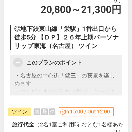
り）
20,800～21,300
円
◎地下鉄東山線「栄駅」1番出口から
徒歩5分 【ＤＰ】２６年上期パーソナ
リップ東海（名古屋） ツイン
このプランのポイント
・名古屋の中心街「錦三」の夜景を楽し
めます
・コンビニまで徒歩約10秒で、とっても
便利！！
ツイン
In 15:00 / Out 12:00
朝
昼
夕
名古屋の繁華街「栄」に立地するホテ
ル。ビジネスや観光の拠点にどうぞ♪
旅行代金
（2名1室ご利用時 おとな1名様あた
・コンビニまで徒歩約10秒！