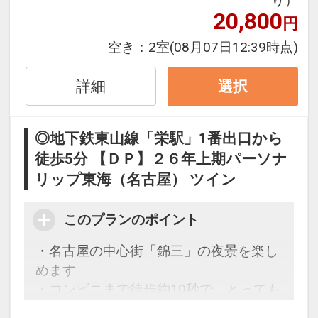
り）
20,800
・地下鉄「栄」駅まで徒歩約5分の好立
円
地で、ビジネスにも観光にも便利です。
空き：
2室
(08月07日12:39時点)
・全客室Wifi接続によるインターネット
利用無料。
詳細
選択
「食事なしプラン」と「朝食付プラン」
をご用意しています。
◎地下鉄東山線「栄駅」1番出口から
●「食事なしプラン」と「朝食付プラ
徒歩5分 【ＤＰ】２６年上期パーソナ
ン」を掲載しています。
リップ東海（名古屋） ツイン
※ご覧のページがどちらかを
【食事条
件】
の項目でご確認のうえ、予約にお進
このプランのポイント
み下さい。
・名古屋の中心街「錦三」の夜景を楽し
禁煙ルームと喫煙ルームのプランをご用
めます
意。
・コンビニまで徒歩約10秒で、とっても
●「禁煙ルームプラン」と「喫煙ルーム
便利！！