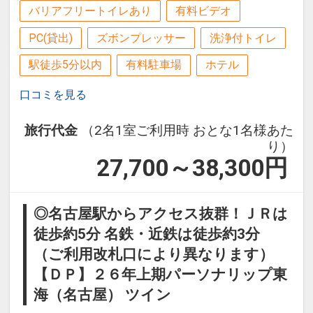
バリアフリートイレあり
有料ビデオ
※所要時間は約7～10分程です。
※満員の場合ご乗車いただけない場合が
PC(貸出)
ズボンプレッサー
洗浄付トイレ
ございます。
駅徒歩5分以内
有料駐車場
ホテル
※送迎バスは名古屋駅⇔ホテル間を循環
いたします。
口コミを見る
※交通事情により時間が変更になる場合
がございます。
旅行代金
（2名1室ご利用時 おとな1名様あた
り）
※タイムスケジュールは予告なしに変更
27,700～38,300
円
になることがございます。
※詳しくは「東横INN名古屋名駅南公式
ホームページ」でご確認ください。
◎名古屋駅からアクセス抜群！ＪＲは
徒歩約5分 名鉄・近鉄は徒歩約3分
設定期間：2026年4月1日～2027年3月
（ご利用改札口により異なります）
31日
【ＤＰ】２６年上期パーソナリップ東
インターネットコース番号：DP-1-
海（名古屋） ツイン
17255228