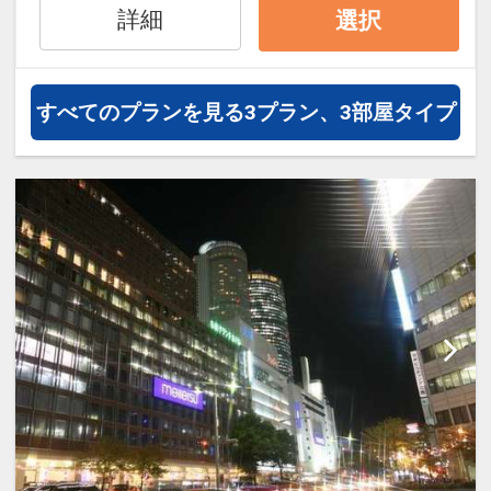
詳細
選択
のご利用はできません。
◆ホテルのロビーと全客室は無料のWi-Fi
対応
無料送迎バスのご案内
すべてのプランを見る
3プラン、3部屋タイプ
名古屋駅とホテル間の無料送迎バスがご
◆ロビーにてパソコン・カラープリンタ
ざいます。
ーが無料でご利用いただけます
無料送迎バスの待機所は、JR名古屋駅の
桜通口を出て、『ミッドランドスクエ
◆ズボンプレッサーは各フロアにご用意
ア』の南側にございます。
■夜便：名古屋駅 ⇒ ホテル 15:00～
小学生のお子様まで添い寝利用ＯＫ！
23:00
◎
小学生まで添い寝利用がＯＫ！施設使
用料は無料！
■朝便：ホテル ⇒ 名古屋駅 6:30～10:30
※添い寝利用のお子さまは「こどもＦ」
でお申し込みください。
※所要時間は約7～10分程です。
※添い寝のお子さまにはアメニティ（歯
※満員の場合ご乗車いただけない場合が
ブラシなど）はつきません。