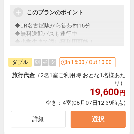
このプランのポイント
◆JR名古屋駅から徒歩約16分
◆無料送迎バスも運行中
◆小学生まで添い寝利用可能！
うれしいポイント
ダブル
In 15:00 / Out 10:00
朝
昼
夕
◆
宿泊者の方に無料の朝食を提供してい
ます。
旅行代金
（2名1室ご利用時 おとな1名様あた
※本プランは（食事なし）プランです
り）
19,600
が、ご宿泊者に朝食をご用意。
円
※予告なく内容の変更及び提供が中止と
空き：
4室
(08月07日12:39時点)
なる場合がございます。
詳細
選択
◆ホテルのロビーと全客室は無料のWi-Fi
対応