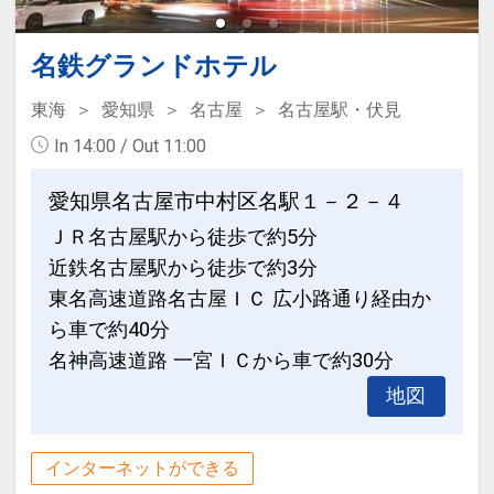
ございます。
※添い寝のお子さまは、正ベッド1台に
※送迎バスは名古屋駅⇔ホテル間を循環
つき1名限りのご利用となります。
名鉄グランドホテル
いたします。
但し、おとな1名で添い寝のお子さま2名
※交通事情により時間が変更になる場合
のご利用はできません。
東海
愛知県
名古屋
名古屋駅・伏見
がございます。
In 14:00 / Out 11:00
※タイムスケジュールは予告なしに変更
無料送迎バスのご案内
になることがございます。
名古屋駅とホテル間の無料送迎バスがご
愛知県名古屋市中村区名駅１－２－４
※詳しくは「東横INN名古屋名駅南公式
ざいます。
ＪＲ名古屋駅から徒歩で約5分
ホームページ」でご確認ください。
無料送迎バスの待機所は、JR名古屋駅の
近鉄名古屋駅から徒歩で約3分
桜通口を出て、『ミッドランドスクエ
東名高速道路名古屋ＩＣ 広小路通り経由か
設定期間：2026年4月1日～2027年3月
ア』の南側にございます。
ら車で約40分
31日
名神高速道路 一宮ＩＣから車で約30分
インターネットコース番号：DP-1-
■夜便：名古屋駅 ⇒ ホテル 15:00～
地図
17255228
23:00
■朝便：ホテル ⇒ 名古屋駅 6:30～10:30
インターネットができる