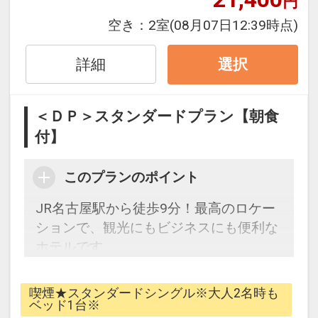
円
・名古屋高速「錦橋」出口（大阪方面）
空き：
2室
(08月07日12:39時点)
から約10分
詳細
選択
[客室情報]
・シモンズ社製ポケットコイルベッド
・全室コーヒーマシン設置
＜ＤＰ＞スタンダードプラン【朝食
・加湿機能付空気清浄機
付】
・全室Wi-Fi完備
このプランのポイント
[2階大浴場]
・営業時間 3：00PM～1：00AM / 6：
JR名古屋駅から徒歩9分！最高のロケー
00AM～10：00AM
ションで、観光にもビジネスにも便利な
男性浴場にサウナ・女性浴場にミストサ
ホテルです。
ウナあり
※こちらのプランは朝食付きです。
喫煙★スタンダードシングル※大人2名時も
[サービス]
ベッド1台※