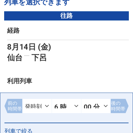
列車を選択できます
往路
経路
8月14日 (金)
仙台
下呂
利用列車
前の
後の
時間帯
時間帯
列車で絞る