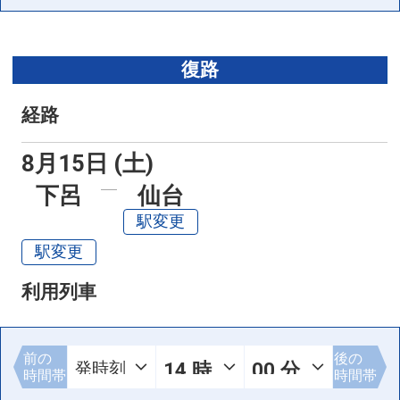
復路
経路
8月15日 (土)
下呂
仙台
駅変更
駅変更
利用列車
前の
後の
時間帯
時間帯