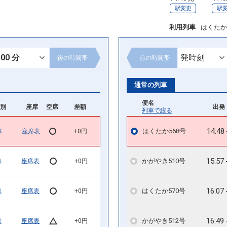
駅変更
駅
利用列車
はくたか
後の
時間帯
前の
時間帯
通常の列車
便名
別
座席
空席
差額
出発 
列車で絞る
14:48
はくたか568号
車
座席表
+0円
15:57
かがやき510号
車
座席表
+0円
16:07
はくたか570号
車
座席表
+0円
16:49
かがやき512号
車
座席表
+0円