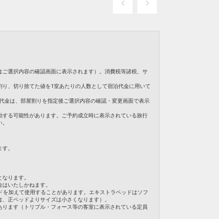
はご選択内容の確認画面に表示されます）。消費税等諸税、サ
割り、切り捨てた値を1室あたりの人数として宿泊代金に用いて
。ご旅行代金は、部屋割りを指定後ご選択内容の確認・変更画面で表示
動する可能性があります。ご予約成立時に表示されている旅行
い。
ます。
となります。
金はいたしかねます。
ドを加えて使用することがあります。エキストラベッドはソフ
は、正ベッドよりサイズは小さくなります）。
あります（トリプル・フォース等の客室に表示されている定員