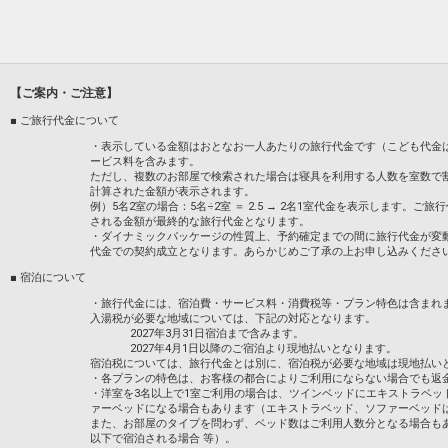
【ご案内・ご注意】
■ ご旅行代金について
・表示している金額はおとなお一人あたりの旅行代金です（こども代金
ービス料を含みます。
ただし、複数のお部屋で検索された場合は寝具を利用する人数を室数で
計算された金額が表示されます。
例）5名2室の場合：5名÷2室 ＝ 2.5 → 2名1室代金を表示します
される金額が最終的な旅行代金となります。
・ダイナミックパッケージの性質上、予約確定までの間に旅行代金が変
代金での契約成立となります。あらかじめご了承の上お申し込みくださ
■ 宿泊について
・旅行代金には、宿泊費・サービス料・消費税等・プラン特色は含まれ
入湯税が必要な地域については、下記の対応となります。
2027年3月31日宿泊まで含みます。
2027年4月1日以降のご宿泊より現地払いとなります。
宿泊税については、旅行代金とは別に、宿泊税が必要な地域は現地払い
・各プランの特色は、お客様の都合によりご利用にならない場合でも返
・洋室を3名以上で1室ご利用の場合は、ツインベッドにエキストラベッ
ァーベッドになる場合もあります（エキストラベッド、ソファーベッド
また、お部屋のタイプを問わず、ベッド数はご利用人数分となる場合も
以下で宿泊される場合 等）。