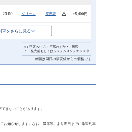
20:00
グリーン
座席表
+5,400円
列車をさらに見る
○：空席あり △：空席わずか ×：満席
＊：発売前もしくはシステムメンテナンス中
差額は同日の最安値からの価格です
択できないことがあります。
にてお知らせします。なお、満席等により期日までに希望列車