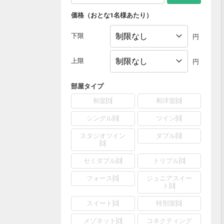
価格（おとな1名様あたり）
下限
円
上限
円
部屋タイプ
和室
[
0
]
和洋室
[
0
]
シングル
[
0
]
ツイン
[
0
]
スタジオツイン
ダブル
[
0
]
[
0
]
セミダブル
[
0
]
トリプル
[
0
]
フォース
[
0
]
ジュニアスイー
ト
[
0
]
スイート
[
0
]
特別室
[
0
]
メゾネット
[
0
]
コネクティング