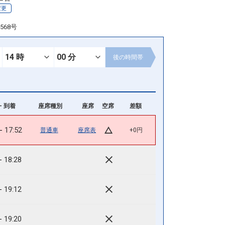
変更
568号
後の
時間帯
- 到着
座席種別
座席
空席
差額
17:52
普通車
座席表
+0円
18:28
19:12
19:20