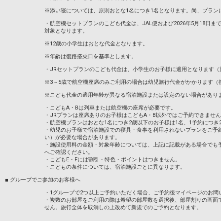
※添い寝については、原則おとな1名につき1名となります。尚、プラン
・航空機セットプランのこども代金は、JAL便および2026年5月18日までのA
対象となります。
※12歳の小学生はおとな代金となります。
※年齢は復路搭乗日を基準とします。
・JRセットプランのこども代金は、小学生のお子様に適用となります（
※3～5歳で航空機座席のみご利用の場合は幼児旅行代金がかかります（
※こども代金の適用年齢が異なる宿泊施設または設定のない場合があり
・こどもA・Bは列車または航空機の座席が必要です。
・JRプランは座席ありのお子様はこどもA・B以外ではご予約できませ
・航空機プランはおとな1名につき2歳以下のお子様は1名、1予約につき
・幼児のお子様で宿泊施設での寝具・食事を利用されないプランをご予
い）が必要な場合があります。
・施設使用料の金額・対象年齢については、上記に記載がある場合でも
へご確認ください。
・こどもE・Fには割引・特色・ポイントはつきません。
・こどもの条件については、宿泊施設ごとに異なります。
■ グループでご参加のお客様へ
・1グループで2つ以上ご予約いただく場合、ご予約後マイページのお問
・複数のお部屋をご利用の際は希望の部屋数を選択後、部屋割りの画面
せん。旅行全体を取消しの上改めて新規でのご予約となります。