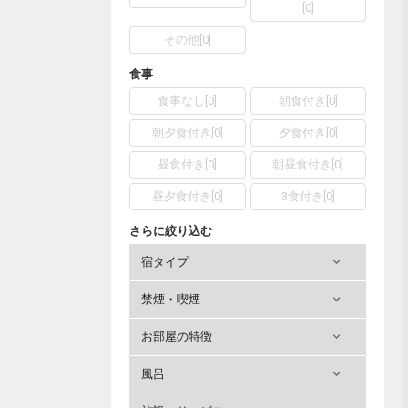
[
0
]
その他
[
0
]
食事
食事なし
[
0
]
朝食付き
[
0
]
朝夕食付き
[
0
]
夕食付き
[
0
]
昼食付き
[
0
]
朝昼食付き
[
0
]
昼夕食付き
[
0
]
3食付き
[
0
]
さらに絞り込む
宿タイプ
禁煙・喫煙
お部屋の特徴
風呂