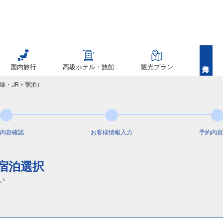
国内旅行
高級ホテル・旅館
観光プラン
線・JR＋宿泊）
内容
確認
お客様情報
入力
予約内容
通宿泊選択
い