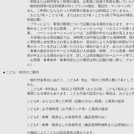
・和室または和洋室をご利用の場合、お客様ご自身で布団を敷いていた
・館内利用券/売店利用券が付くプランの場合、電話代・マッサージ代
せん。ご利用にならなかった利用券の返金または釣銭はございません。
・おとな1名＋こども1名、またはおとな1名＋こども2名で申込みの場
別途記載）。
・プランにより、客室の眺望について記載がある場合があります。オー
眺めることができるお部屋」、オーシャンビューは「バルコニーを除く
屋」、パーシャルオーシャンビューは「お部屋の中からは海が見えませ
・大浴場がある宿泊施設では、24時間入浴可能な記載でも清掃時間、団
に男性用と女性用を入れ替える場合や、宿泊日により大浴場の利用がで
青が入っている方はご入場いただけない場合があります。あらかじめお
・食事の提供方法やサービス内容及び入浴場所・時間、プール営業・時
供が中止となる場合があります。詳しくは宿泊施設のホームページ等で
・お部屋・食事条件・食事内容などの選択は特に記載の無い限り、グル
ん）。
■ こども・幼児のご案内
・旅行代金算出にあたり、こどもA・Bは、1室のご利用人数に1名とし
せん。
・こどもA・B代金は、3名以上1室利用（おとな2名、こども1名以上）
適用になる場合もあります。こども代金の設定のない場合は、おとなと
こどもA：おとなに準じた料理（品数が少ない程度）と寝具の提供
こどもB：お子様料理（お子様ランチ等）と寝具の提供
こどもE：食事・寝具なしの未就学児（施設使用のみ）
こどもF：食事・寝具なしの未就学児（施設使用料無料または現地払い）
※施設によりこどもの設定条件は異なります。