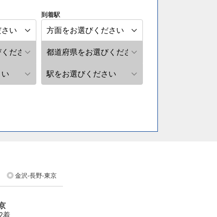
到着駅
金沢-長野-東京
京
52着