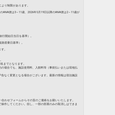
により制限があります。
NA便は3～11歳、2026年5月19日以降のANA便は2～11歳が
旅行開始日当日を基準）。
復路搭乗日基準）。
ます。
ん。
2名までとなります。
約の場合でも、施設使用料、入館料等（事前払いまたは現地払
予告なく変更となる場合がございます。最新の情報は宿泊施設
い合わせフォームからその旨のご連絡をお願いいたします。
で操作してください。但し、一部の部屋のみの取消しはできま