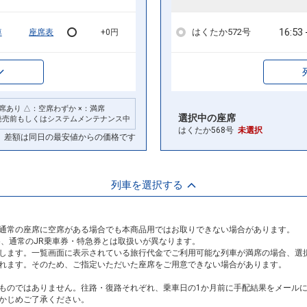
16:53
はくたか572号
車
座席表
+0円
席あり △：空席わずか ×：満席
選択中の座席
発売前もしくはシステムメンテナンス中
はくたか568号
未選択
差額は同日の最安値からの価格です
列車を選択する
通常の座席に空席がある場合でも本商品用ではお取りできない場合があります。
め、通常のJR乗車券・特急券とは取扱いが異なります。
します。一覧画面に表示されている旅行代金でご利用可能な列車が満席の場合、選
れます。そのため、ご指定いただいた座席をご用意できない場合があります。
ものではありません。往路・復路それぞれ、乗車日の1か月前に手配結果をメール
かじめご了承ください。