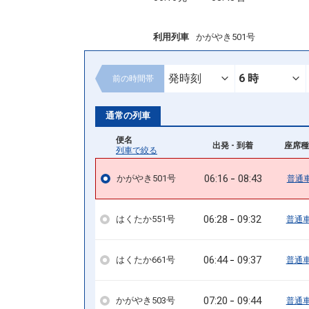
利用列車
かがやき501号
前の
時間帯
通常の列車
便名
出発 - 到着
座席種
列車で絞る
06:16
08:43
かがやき501号
普通
06:28
09:32
はくたか551号
普通
06:44
09:37
はくたか661号
普通
07:20
09:44
かがやき503号
普通