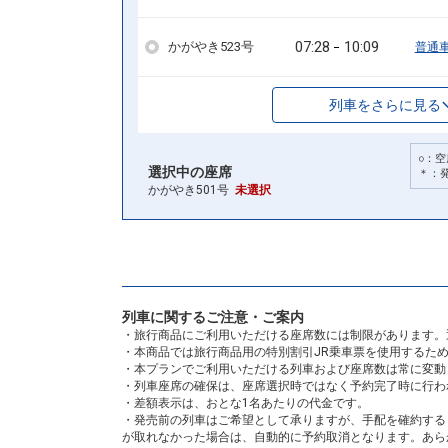
07:28
10:09
かがやき523号
普通
列車をさらに見る
○：空
選択中の座席
＊：
かがやき501号
未選択
列車に関するご注意・ご案内
・旅行商品にご利用いただける座席数には制限があります。
・本商品では旅行商品用の特別割引JR乗車票を使用するた
・本プランでご利用いただける列車および座席数は常に変動
・列車座席の確保は、座席選択時ではなく予約完了時に行わ
・差額表示は、おとな1名あたりの代金です。
・発売前の列車はご希望として承りますが、手配を確約する
が取れなかった場合は、自動的に予約取消となります。あら