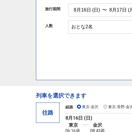
旅行期間
人数
列車を選択できます
東京-金沢
東京-長野-金
経路
往路
8月16日 (日)
東京
金沢
06:16発
08:43着