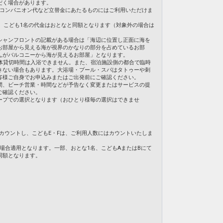
だく場合があります。
・コンパニオン代など立替金にあたるものにはご利用いただけま
合、こども1名の代金はおとなと同額となります（対象外の場合は
シャンフロントの記載がある場合は「海辺に位置し正面に海を
お部屋から見える海が視界のかなりの部分を占めているお部
んがバルコニーから海が見えるお部屋」となります。
体貸切時間は入浴できません。また、宿泊施設側の都合で臨時
きない場合もあります。大浴場・プール・スパはタトゥーや刺
客様ご自身でお申込みまたはご出発前にご確認ください。
間、ビーチ営業・時間などが予告なく変更またはサービスの提
ご確認ください。
ープでの選択となります（おひとり様毎の選択はできませ
てカウントし、こどもE・Fは、ご利用人数にはカウントいたしま
の場合適用となります。一部、おとな1名、こどもAまたはBにて
同額となります。