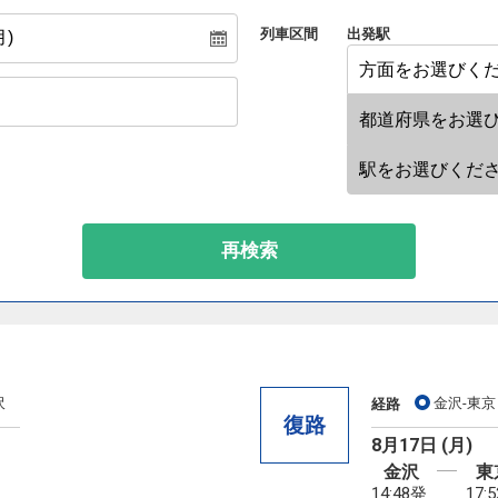
列車区間
出発駅
再検索
沢
金沢-東京
経路
復路
8月17日 (月)
金沢
東
14:48発
17: