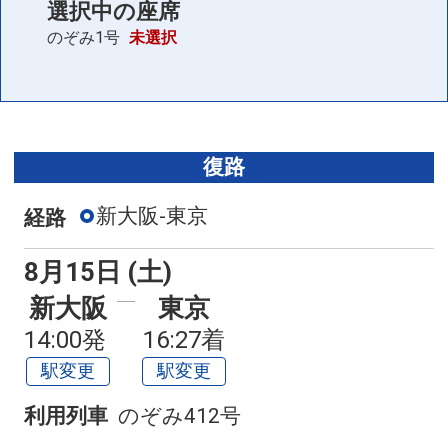
選択中の座席
のぞみ1号
未選択
復路
新大阪-東京
経路
8月15日 (土)
新大阪
東京
14:00発
16:27着
駅変更
駅変更
利用列車
のぞみ412号