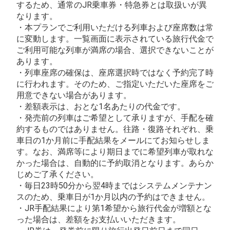
するため、通常のJR乗車券・特急券とは取扱いが異
なります。
・本プランでご利用いただける列車および座席数は常
に変動します。一覧画面に表示されている旅行代金で
ご利用可能な列車が満席の場合、選択できないことが
あります。
・列車座席の確保は、座席選択時ではなく予約完了時
に行われます。そのため、ご指定いただいた座席をご
用意できない場合があります。
・差額表示は、おとな1名あたりの代金です。
・発売前の列車はご希望として承りますが、手配を確
約するものではありません。往路・復路それぞれ、乗
車日の1か月前に手配結果をメールにてお知らせしま
す。なお、満席等により期日までに希望列車が取れな
かった場合は、自動的に予約取消となります。あらか
じめご了承ください。
・毎日23時50分から翌4時まではシステムメンテナン
スのため、乗車日が1か月以内の予約はできません。
・JR手配結果により第1希望から旅行代金が増額とな
った場合は、差額をお支払いいただきます。