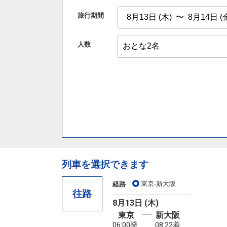
旅行期間
人数
列車を選択できます
東京-新大阪
経路
往路
8月13日 (木)
東京
新大阪
06:00発
08:22着