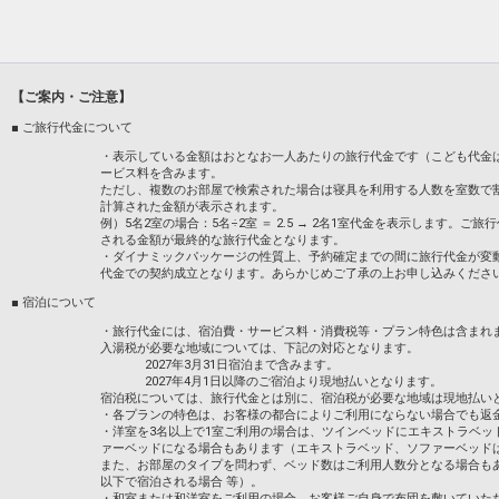
【ゲストラウンジ】
ホテル1階にある「Canone（海音）」
平日◆14:00～翌5：00
土日祝日◆12:00～翌5：00
【ご案内・ご注意】
Wi-Fi、新聞、雑誌がございます。
■ ご旅行代金について
設定期間：2024年7月22日～2027年6月3
・表示している金額はおとなお一人あたりの旅行代金です（こども代金
インターネットコース番号：DP-2-2000000
ービス料を含みます。
ただし、複数のお部屋で検索された場合は寝具を利用する人数を室数で
計算された金額が表示されます。
例）5名2室の場合：5名÷2室 ＝ 2.5 → 2名1室代金を表示します
される金額が最終的な旅行代金となります。
・ダイナミックパッケージの性質上、予約確定までの間に旅行代金が変
代金での契約成立となります。あらかじめご了承の上お申し込みくださ
■ 宿泊について
・旅行代金には、宿泊費・サービス料・消費税等・プラン特色は含まれ
入湯税が必要な地域については、下記の対応となります。
2027年3月31日宿泊まで含みます。
2027年4月1日以降のご宿泊より現地払いとなります。
宿泊税については、旅行代金とは別に、宿泊税が必要な地域は現地払い
・各プランの特色は、お客様の都合によりご利用にならない場合でも返
・洋室を3名以上で1室ご利用の場合は、ツインベッドにエキストラベッ
ァーベッドになる場合もあります（エキストラベッド、ソファーベッド
また、お部屋のタイプを問わず、ベッド数はご利用人数分となる場合も
以下で宿泊される場合 等）。
・和室または和洋室をご利用の場合、お客様ご自身で布団を敷いていた