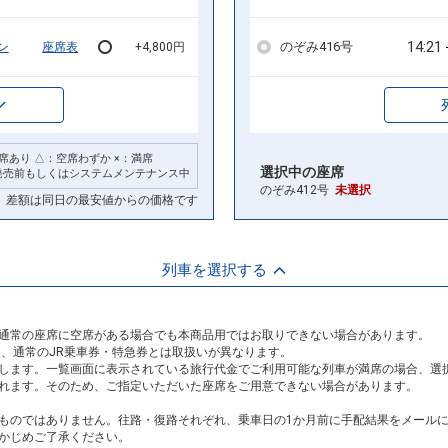
14:21
のぞみ416号
ン
座席表
+4,800円
席あり △：空席わずか ×：満席
選択中の座席
発売前もしくはシステムメンテナンス中
のぞみ412号
未選択
差額は同日の最安値からの価格です
列車を選択する
通常の座席に空席がある場合でも本商品用ではお取りできない場合があります。
め、通常のJR乗車券・特急券とは取扱いが異なります。
します。一覧画面に表示されている旅行代金でご利用可能な列車が満席の場合、選
れます。そのため、ご指定いただいた座席をご用意できない場合があります。
ものではありません。往路・復路それぞれ、乗車日の1か月前に手配結果をメール
かじめご了承ください。