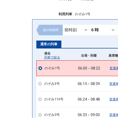
利用列車
のぞみ1号
前の
時間帯
通常の列車
便名
出発 - 到着
座席種
列車で絞る
06:00
08:22
のぞみ1号
普通
06:15
08:39
のぞみ3号
普通
06:24
08:48
のぞみ113号
普通
06:33
09:00
のぞみ5号
普通