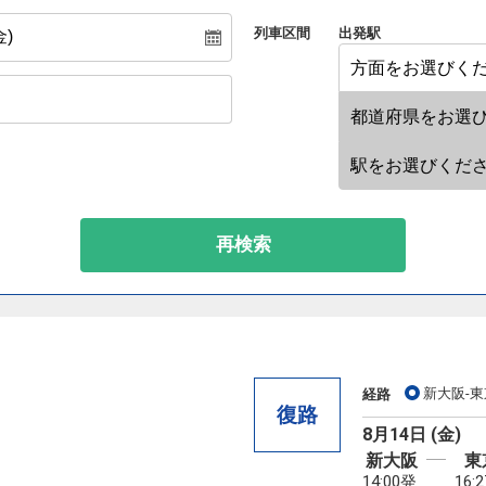
列車区間
出発駅
再検索
新大阪-東
経路
復路
8月14日 (金)
新大阪
東
14:00発
16: