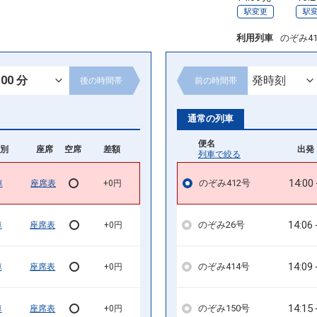
駅変更
駅
利用列車
のぞみ4
後の
時間帯
前の
時間帯
通常の列車
便名
別
座席
空席
差額
出発 
列車で絞る
14:00
のぞみ412号
車
座席表
+0円
14:06
のぞみ26号
車
座席表
+0円
14:09
のぞみ414号
車
座席表
+0円
14:15
のぞみ150号
車
座席表
+0円