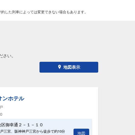
予約した列車によっては変更できない場合もあります。
ださい。
地図表示
オンホテル
戸
00
央区御幸通２－１－１０
戸三宮、阪神神戸三宮から徒歩で約10分
地図