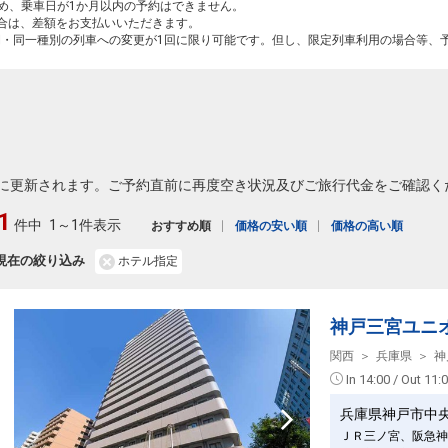
ため、乗車日が1か月以内の予約はできません。
場合は、差額をお支払いいただきます。
間・同一種別の列車への変更が1回に限り可能です。但し、限定列車利用の場合等、
に更新されます。ご予約直前に再度空き状況及びご旅行代金をご確認く
1
件中
1～1件表示
おすすめ順
価格の安い順
価格の高い順
現在の絞り込み
ホテル指定
神戸三宮ユニ
関西
兵庫県
神
In 14:00 / Out 11:
兵庫県神戸市中
ＪＲ三ノ宮、阪急神