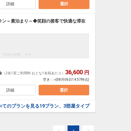
詳細
選択
2倍の広さを誇る当館のバスルーム。
。
ラン～素泊まり～◆笑顔の接客で快適な滞在
で、ちょっと飲み屋まで、
「笑顔の接客」です。
はゲストラウンジとしてご利用できます。
の滞在中はゆったり、のんびりしませんか。
36,600
円
金
（2名1室ご利用時 おとな1名様あたり）
みください。
空き：
○
(08月06日14:57時点)
0日
い。
33528
詳細
選択
2倍の広さを誇る当館のバスルーム。
。
べてのプランを見る
19プラン、3部屋タイプ
で、ちょっと飲み屋まで、