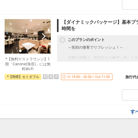
＜広いバスルーム＞
一般的なビジネスホテルのバスルームの約
バスタブは足を伸ばして浸かれる広さです
【ダイナミックパッケージ】基本プ
ゆったりバスタイムで疲れを解消！
時間を
【レンタサイクル利用可能】
このプランのポイント
ちょっと出張先まで、ちょっとコンビニま
あらゆるシーンでお使いいただけます。
～笑顔の接客でリフレッシュ！～
【ゲストラウンジ】
当館の自慢は、世話好きの神戸っ子による
*【無料ゲストラウンジ】1
ホテル1階にある「Canone（海音）」
忙しい出張だからこそ、ユニオンホテルで
階「Canone(海音)」には無
平日◆14:00～翌5：00
料Wi-Fi
土日祝日◆12:00～翌5：00
【客室】
朝
昼
夕
Wi-Fi、新聞、雑誌がございます。
*【喫煙】セミダブル
In 14:00～26:00 / Out 11:00
旅行代
客室のポットで、コーヒーや紅茶をお楽し
シャワーや湯船にも贅沢に使えます。
設定期間：2024年7月22日～2027年6月3
お肌に優しい柔らかなお湯をご利用くださ
インターネットコース番号：DP-2-2000000
＜広いバスルーム＞
一般的なビジネスホテルのバスルームの約
バスタブは足を伸ばして浸かれる広さです
す
ゆったりバスタイムで疲れを解消！
【レンタサイクル利用可能】
ちょっと出張先まで、ちょっとコンビニま
あらゆるシーンでお使いいただけます。