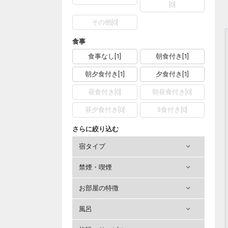
[
0
]
その他
[
0
]
食事
食事なし
[
1
]
朝食付き
[
1
]
朝夕食付き
[
1
]
夕食付き
[
1
]
昼食付き
[
0
]
朝昼食付き
[
0
]
昼夕食付き
[
0
]
3食付き
[
0
]
さらに絞り込む
宿タイプ
禁煙・喫煙
お部屋の特徴
風呂