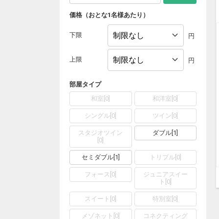
価格（おとな1名様あたり）
下限
円
上限
円
部屋タイプ
和室
[
0
]
和洋室
[
0
]
シングル
[
0
]
ツイン
[
0
]
スタジオツイン
ダブル
[
1
]
[
0
]
セミダブル
[
1
]
トリプル
[
0
]
フォース
[
0
]
ジュニアスイー
ト
[
0
]
スイート
[
0
]
特別室
[
0
]
メゾネット
[
0
]
コネクティング