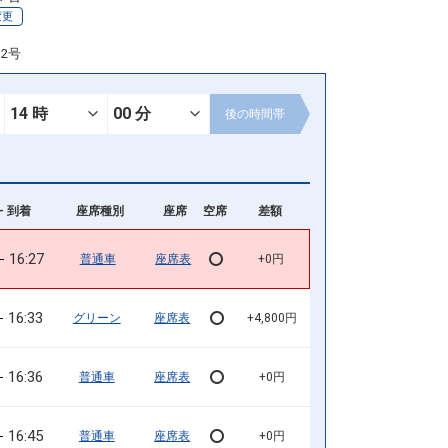
変更
12号
後の
時間帯
- 到着
座席種別
座席
空席
差額
16:27
普通車
座席表
+0円
16:33
グリーン
座席表
+4,800円
16:36
普通車
座席表
+0円
16:45
普通車
座席表
+0円