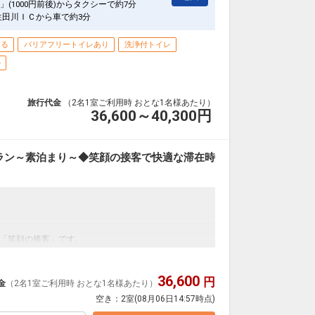
(1000円前後)からタクシーで約7分
生田川ＩＣから車で約3分
きる
バリアフリートイレあり
洗浄付トイレ
ル
旅行代金
（2名1室ご利用時 おとな1名様あたり）
36,600～40,300
円
ラン～素泊まり～◆笑顔の接客で快適な滞在時
「笑顔の接客」です。
の滞在中はゆったり、のんびりしませんか。
36,600
円
金
（2名1室ご利用時 おとな1名様あたり）
みください。
空き：
2室
(08月06日14:57時点)
い。