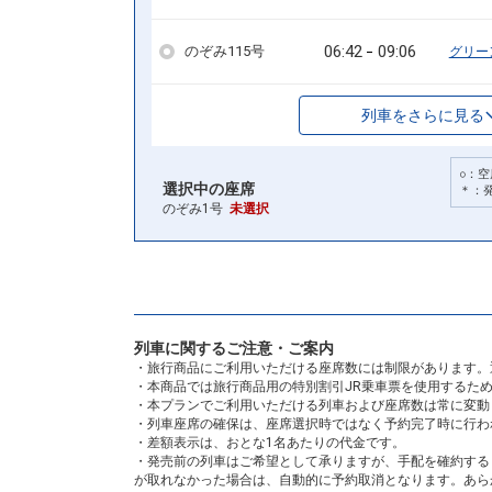
06:42
09:06
のぞみ115号
グリー
列車をさらに見る
○：空
選択中の座席
＊：
のぞみ1号
未選択
列車に関するご注意・ご案内
・旅行商品にご利用いただける座席数には制限があります。
・本商品では旅行商品用の特別割引JR乗車票を使用するた
・本プランでご利用いただける列車および座席数は常に変動
・列車座席の確保は、座席選択時ではなく予約完了時に行わ
・差額表示は、おとな1名あたりの代金です。
・発売前の列車はご希望として承りますが、手配を確約する
が取れなかった場合は、自動的に予約取消となります。あら