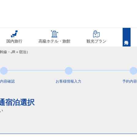
国内旅行
高級ホテル・旅館
観光プラン
幹線・JR＋宿泊）
内容
確認
お客様情報
入力
予約内容
交通宿泊選択
い