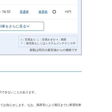
16:51
普通車
座席表
+0円
列車をさらに見る
○：空席あり △：空席わずか ×：満席
＊：発売前もしくはシステムメンテナンス中
差額は同日の最安値からの価格です
択できないことがあります。
にてお知らせします。なお、満席等により期日までに希望列車