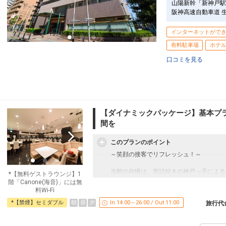
山陽新幹「新神戸駅」
阪神高速自動車道 
インターネットがで
有料駐車場
ホテ
口コミを見る
【ダイナミックパッケージ】基本プ
間を
このプランのポイント
～笑顔の接客でリフレッシュ！～
当館の自慢は、世話好きの神戸っ子による
*【無料ゲストラウンジ】1
忙しい出張だからこそ、ユニオンホテルで
階「Canone(海音)」には無
料Wi-Fi
【客室】
朝
昼
夕
*【禁煙】セミダブル
In 14:00～26:00 / Out 11:00
旅行代
客室のポットで、コーヒーや紅茶をお楽し
シャワーや湯船にも贅沢に使えます。
お肌に優しい柔らかなお湯をご利用くださ