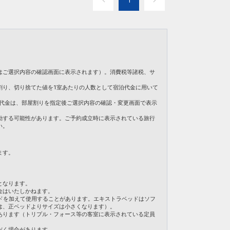
1
はゲストラウンジとしてご利用できます。
0日
はご選択内容の確認画面に表示されます）。消費税等諸税、サ
33528
割り、切り捨てた値を1室あたりの人数として宿泊代金に用いて
。ご旅行代金は、部屋割りを指定後ご選択内容の確認・変更画面で表示
動する可能性があります。ご予約成立時に表示されている旅行
い。
ます。
となります。
金はいたしかねます。
ドを加えて使用することがあります。エキストラベッドはソフ
は、正ベッドよりサイズは小さくなります）。
あります（トリプル・フォース等の客室に表示されている定員
だく場合があります。