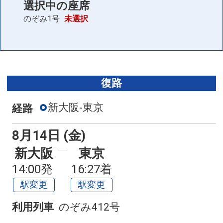
選択中の座席
のぞみ1号
未選択
復路
新大阪-東京
経路
8月14日 (金)
新大阪
東京
14:00発
16:27着
駅変更
駅変更
利用列車
のぞみ412号