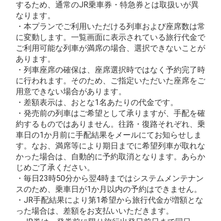
するため、通常のJR乗車券・特急券とは取扱いが異
なります。
・本プランでご利用いただける列車および座席数は常
に変動します。一覧画面に表示されている旅行代金で
ご利用可能な列車が満席の場合、選択できないことが
あります。
・列車座席の確保は、座席選択時ではなく予約完了時
に行われます。そのため、ご指定いただいた座席をご
用意できない場合があります。
・差額表示は、おとな1名あたりの代金です。
・発売前の列車はご希望として承りますが、手配を確
約するものではありません。往路・復路それぞれ、乗
車日の1か月前に手配結果をメールにてお知らせしま
す。なお、満席等により期日までに希望列車が取れな
かった場合は、自動的に予約取消となります。あらか
じめご了承ください。
・毎日23時50分から翌4時まではシステムメンテナン
スのため、乗車日が1か月以内の予約はできません。
・JR手配結果により第1希望から旅行代金が増額とな
った場合は、差額をお支払いいただきます。