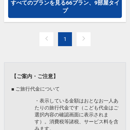
公式HPをご確認ください。
※ご覧のページの
【食事条件】
をお確か
すべてのプランを見る
66プラン、9部屋タイ
めのうえ、ご予約にお進みください。
プ
設定期間：2026年5月6日～2027年3月
31日
設定期間：2026年5月1日～2026年9月
インターネットコース番号：DP-2-
30日
1
200000044863
インターネットコース番号：DP-1-
17643307
【ご案内・ご注意】
■ ご旅行代金について
・表示している金額はおとなお一人あ
たりの旅行代金です（こども代金はご
選択内容の確認画面に表示されま
す）。消費税等諸税、サービス料を含
みます。