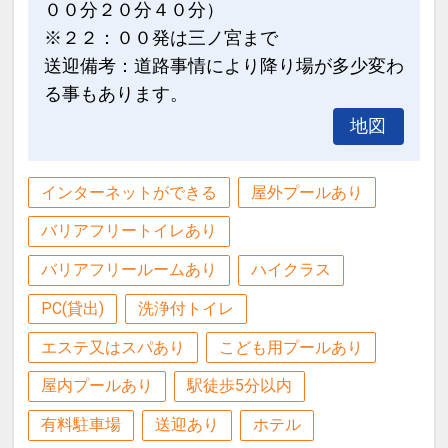
００分２０分４０分）
※２２：００発は三ノ宮まで
送迎備考：道路事情により降り場が多少変わ
る事もあります。
地図
インターネットができる
屋外プールあり
バリアフリートイレあり
バリアフリールームあり
ハイクラス
PC(貸出)
洗浄付トイレ
エステ又はスパあり
こども用プールあり
屋内プールあり
駅徒歩5分以内
有料駐車場
送迎あり
ホテル