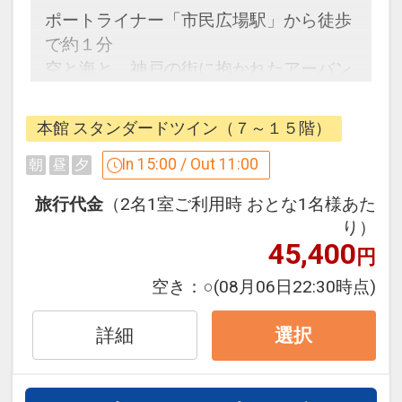
◆アクセス◆
ポートライナー「市民広場駅」から徒歩
ポートライナーで神戸空港から約8分、
で約１分
三宮から約10分「市民広場駅」下車すぐ
空と海と、神戸の街に抱かれたアーバン
JR三宮・新神戸へは無料シャトルバスが
アイランドリゾート。天井高１７メート
20分毎に運行中！
ルの開放感あふれるメインロビーをはじ
本館 スタンダードツイン（７～１５階）
国際展示場・国際会議場・ワールド記念
め７４６の客室を誇るホテル。
ホールへは徒歩5分★
In 15:00 / Out 11:00
朝
昼
夕
朝食のご案内（朝食付の場合）
旅行代金
（2名1室ご利用時 おとな1名様あた
＜ホテルシャトルバスの一部便が神戸税
４歳以上の添い寝のお子様で朝食をご希
り）
関付近にて停車いたします＞
望の場合は、別途現地にて朝食代金をお
45,400
円
◎対象便：ホテル発三宮・新神戸行の10
支払いください。
時台・13時台・16時台出発の便
空き：
○
(08月06日22:30時点)
ジーライオンアリーナ神戸（降車場所よ
「食事なしプラン」と「朝食付プラン」
り徒歩約5分）、
詳細
をご用意しています。
選択
TOTTEI PARK（徒歩約6分）やアトア
●「食事なしプラン」と「朝食付プラ
（徒歩約6分）などのご利用に。詳細は
ン」を掲載しています。