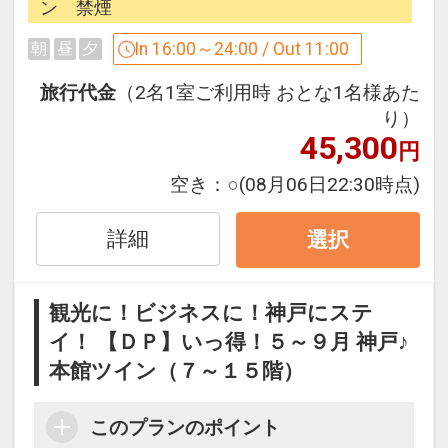
ぜひ神戸へ遊びにお越しください。
ン 禁煙
In 16:00～24:00 / Out 11:00
朝
昼
夕
※本プランのチェックインは16時～で
す。予めご了承ください。
旅行代金
（2名1室ご利用時 おとな1名様あた
り）
45,300
◆ご案内◆
円
・チェックインの際に、ご宿泊代金全額
空き：
○
(08月06日22:30時点)
の前精算をお願いしております。（カー
ド事前決済の場合を除く）
詳細
選択
・添い寝のご利用は大人1名につき未就
学のお子様1名までです。
ツイン・ダブルのシングルユース（1名
観光に！ビジネスに！神戸にステ
さまでご利用）の場合は、添い寝でのご
イ！ 【ＤＰ】いっ得！５～９月 神戸♪
利用は不可です。
本館ツイン（７～１５階）
通常通りの2名料金を頂戴いたしますの
で、予めご了承ください。
このプランのポイント