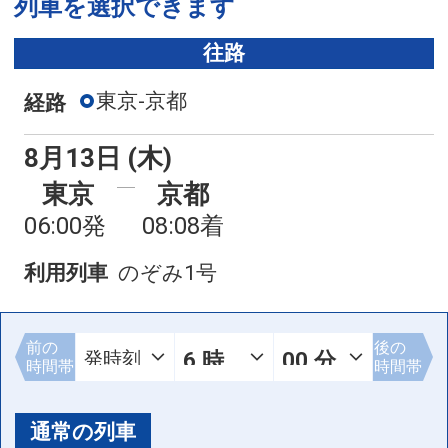
列車を選択できます
往路
東京-京都
経路
8月13日 (木)
東京
京都
06:00発
08:08着
利用列車
のぞみ1号
前の
後の
時間帯
時間帯
通常の列車