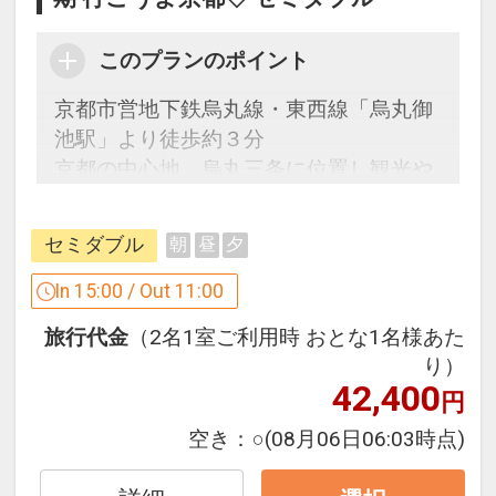
このプランのポイント
京都市営地下鉄烏丸線・東西線「烏丸御
池駅」より徒歩約３分
京都の中心地、烏丸三条に位置し観光や
ビジネスの拠点に最適。
セミダブル
朝
昼
夕
「食事なしプラン」と「朝食付プラン」
をご用意しています。
In 15:00 / Out 11:00
●「食事なしプラン」と「朝食付プラ
旅行代金
（2名1室ご利用時 おとな1名様あた
ン」を掲載しています。
り）
※ご覧のページがどちらかを
【食事条
42,400
円
件】
の項目でご確認のうえ、予約にお進
み下さい。
空き：
○
(08月06日06:03時点)