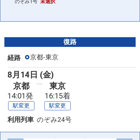
のぞみ1号
未選択
復路
京都-東京
経路
8月14日 (金)
京都
東京
14:01発
16:15着
駅変更
駅変更
利用列車
のぞみ24号