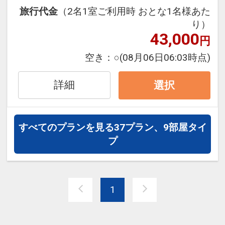
※休業日を除く
旅行代金
（2名1室ご利用時 おとな1名様あた
※毎月の休業日はホテルホームページ等
り）
でご確認ください。
43,000
円
※旅行代金に含まれます。
空き：
○
(08月06日06:03時点)
「食事なしプラン」と「朝食付プラン」
詳細
選択
をご用意しています。
●「食事なしプラン」と「朝食付プラ
ン」を掲載しています。
すべてのプランを見る
37プラン、9部屋タイ
※ご覧のページがどちらかを
【食事条
プ
件】
の項目でご確認のうえ、予約にお進
み下さい。
1
設定期間：2026年4月1日～2026年11月
30日