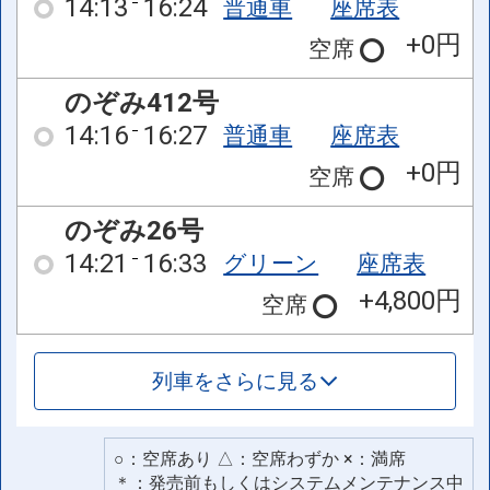
14:13
16:24
普通車
座席表
+0円
空席
のぞみ412号
14:16
16:27
普通車
座席表
+0円
空席
のぞみ26号
14:21
16:33
グリーン
座席表
+4,800円
空席
列車をさらに見る
○：空席あり △：空席わずか ×：満席
＊：発売前もしくはシステムメンテナンス中