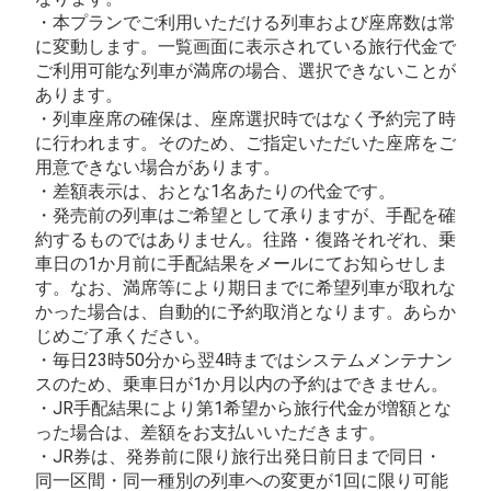
・本プランでご利用いただける列車および座席数は常
に変動します。一覧画面に表示されている旅行代金で
ご利用可能な列車が満席の場合、選択できないことが
あります。
・列車座席の確保は、座席選択時ではなく予約完了時
に行われます。そのため、ご指定いただいた座席をご
用意できない場合があります。
・差額表示は、おとな1名あたりの代金です。
・発売前の列車はご希望として承りますが、手配を確
約するものではありません。往路・復路それぞれ、乗
車日の1か月前に手配結果をメールにてお知らせしま
す。なお、満席等により期日までに希望列車が取れな
かった場合は、自動的に予約取消となります。あらか
じめご了承ください。
・毎日23時50分から翌4時まではシステムメンテナン
スのため、乗車日が1か月以内の予約はできません。
・JR手配結果により第1希望から旅行代金が増額とな
った場合は、差額をお支払いいただきます。
・JR券は、発券前に限り旅行出発日前日まで同日・
同一区間・同一種別の列車への変更が1回に限り可能