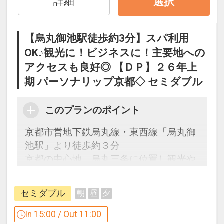
詳細
選択
設定期間：2026年4月1日～2026年9月
30日
【烏丸御池駅徒歩約3分】スパ利用
インターネットコース番号：DP-1-
OK♪観光に！ビジネスに！主要地への
17537146
アクセスも良好◎ 【ＤＰ】２６年上
期 パーソナリップ京都◇ セミダブル
このプランのポイント
京都市営地下鉄烏丸線・東西線「烏丸御
池駅」より徒歩約３分
京都の中心地、烏丸三条に位置し観光や
ビジネスの拠点に最適。
セミダブル
朝
昼
夕
うれしいポイント
●天然温泉付スパ「トリニテ」利用OK！
In 15:00 / Out 11:00