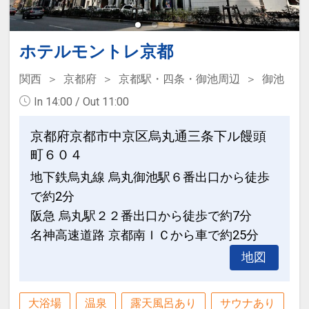
ホテルモントレ京都
関西
京都府
京都駅・四条・御池周辺
御池
In 14:00 / Out 11:00
京都府京都市中京区烏丸通三条下ル饅頭
町６０４
地下鉄烏丸線 烏丸御池駅６番出口から徒歩
で約2分
阪急 烏丸駅２２番出口から徒歩で約7分
名神高速道路 京都南ＩＣから車で約25分
地図
大浴場
温泉
露天風呂あり
サウナあり