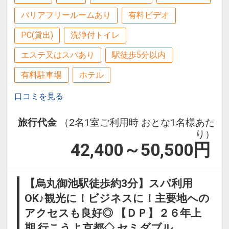
バリアフリールームあり
有料ビデオ
PC(貸出)
洗浄付トイレ
エステ又はスパあり
駅徒歩5分以内
有料駐車場
ホテル
口コミを見る
旅行代金
（2名1室ご利用時 おとな1名様あた
り）
42,400～50,500
円
【烏丸御池駅徒歩約3分】スパ利用
OK♪観光に！ビジネスに！主要地への
アクセスも良好◎ 【ＤＰ】２６年上
期 行こうよ京都◇ セミダブル