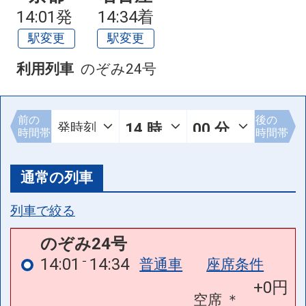
14:01発
14:34着
駅変更
駅変更
利用列車
のぞみ24号
前の
後の
時間帯
時間帯
通常の列車
列車で絞る
のぞみ24号
14:01
14:34
普通車
座席条件
+0円
空席
＊