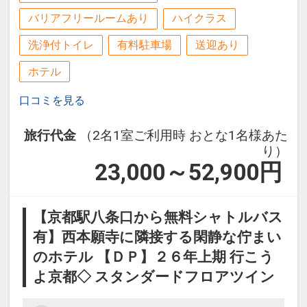
バリアフリールームあり
ハイクラス
洗浄付トイレ
有料駐車場
送迎あり
ホテル
口コミを見る
旅行代金
（2名1室ご利用時 おとな1名様あた
り）
23,000～52,900
円
【京都駅八条口から無料シャトルバス
有】西本願寺に隣接する閑静な佇まい
のホテル 【ＤＰ】２６年上期 行こう
よ京都◇ スタンダードフロアツイン