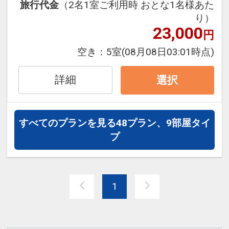
旅行代金
（2名1室ご利用時 おとな1名様あた
をご用意しています。
り）
●「食事なしプラン」と「朝食付プラ
23,000
円
ン」を掲載しています。
※ご覧のページの
【食事条件】
をお確か
空き：
5室
(08月08日03:01時点)
めのうえ、ご予約にお進みください。
詳細
選択
設定期間：2026年4月1日～2026年9月
30日
インターネットコース番号：DP-1-
すべてのプランを見る
48プラン、9部屋タイ
17538093
プ
1