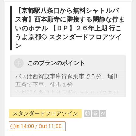
30日
【京都駅八条口から無料シャトルバ
インターネットコース番号：DP-1-
ス有】西本願寺に隣接する閑静な佇ま
17538093
いのホテル 【ＤＰ】２６年上期 行こ
うよ京都◇ スタンダードフロアツイ
ン
このプランのポイント
バスは西賀茂車庫行き乗車で５分、堀川
五条で下車、徒歩１分
京都駅八条口より定期シャトルバスあり
（無料）
西本願寺に隣接し、古都京都のイメージ
スタンダードフロアツイン
朝
昼
夕
をちりばめた閑静なデラックスホテル。
In 14:00 / Out 11:00
「食事なしプラン」と「朝食付プラン」