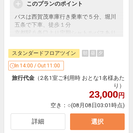
このプランのポイント
バスは西賀茂車庫行き乗車で５分、堀川
五条で下車、徒歩１分
京都駅八条口より定期シャトルバスあり
（無料）
西本願寺に隣接し、古都京都のイメージ
スタンダードフロアツイン
朝
昼
夕
をちりばめた閑静なデラックスホテル。
In 14:00 / Out 11:00
「食事なしプラン」と「朝食付プラン」
旅行代金
（2名1室ご利用時 おとな1名様あた
をご用意しています。
り）
●「食事なしプラン」と「朝食付プラ
23,000
円
ン」を掲載しています。
※ご覧のページの
【食事条件】
をお確か
空き：
○
(08月08日03:01時点)
めのうえ、ご予約にお進みください。
詳細
選択
設定期間：2026年4月1日～2026年9月