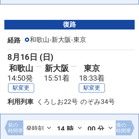
復路
和歌山-新大阪-東京
経路
8月16日 (日)
和歌山
新大阪
東京
14:50発
15:51着
18:33着
駅変更
駅変更
利用列車
くろしお22号
のぞみ34号
前の
後の
時間帯
時間帯