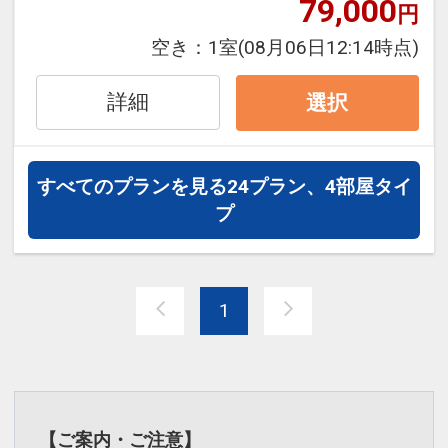
79,000
いたします。
立つ朱の大鳥居が神秘的な雰囲気を漂わ
円
●レンタサイクルをご利用いただけま
せています。
空き：
1室
(08月06日12:14時点)
す。（先着順・予約不可／ご利用時間は
※厳島神社の大鳥居は改修工事のためシ
１回につき２時間まで）
ートで覆われています。
詳細
選択
●フリードリンクコーナー利用可（ソフ
トドリンク）
◆五重塔
●湯上りアイス・ドリンクコーナー利用
高さ27.6メートル、和洋と唐様の調和が
すべてのプランを見る
24プラン、4部屋タイ
可
美しい五重塔は、応永14年（1407年）
プ
に建立されました。朱塗りの色合いも大
※旅行代金に含まれます。
変美しく、嚴島神社、千畳閣とともに宮
島らしい風情のある景観を生み出してい
「食事なしプラン」と「朝食付プラン」
ます。
1
をご用意しています。
●「食事なしプラン」と「朝食付プラ
◆豊国神社 千畳閣
ン」を掲載しています。
天正15年、豊臣秀吉が戦で亡くなった者
※ご覧のページがどちらかを
【食事条
達を供養するために建立を命じたもの
件】
の項目でご確認のうえ、予約にお進
【ご案内・ご注意】
で、秀吉が完成を待たずして死去したこ