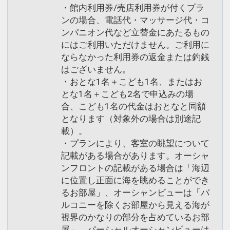
・館内利用券/売店利用券が付くプラ
族館は、人気のスナメリ、カワウソ、ペ
ンの場合、電話代・マッサージ代・コ
ンギンなど館内を10のゾーンで展開。
ンパニオン代など立替金にあたるもの
「いやし」と「ふれあい」をコンセプト
にはご利用いただけません。ご利用に
に、海の生きものを中心とした約350
ならなかった利用券の返金または釣銭
種、13，000点以上を展示しています。
はございません。
・おとな1名＋こども1名、またはお
とな1名＋こども2名で申込みの場
設定期間：2026年4月1日～2027年3月
合、こども1名の代金はおとなと同額
31日
となります（対象外の場合は別途記
インターネットコース番号：DP-1-
載）。
17404353
・プランにより、客室の眺望について
記載がある場合があります。オーシャ
ンフロントの記載がある場合は「海辺
に位置し正面に海を眺めることができ
るお部屋」、オーシャンビューは「バ
ルコニーを除くお部屋から見える海が
視界のかなりの部分を占めているお部
屋」、パーシャルオーシャンビューは