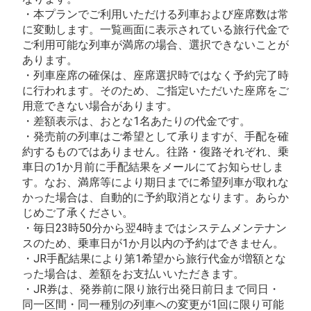
・本プランでご利用いただける列車および座席数は常
に変動します。一覧画面に表示されている旅行代金で
ご利用可能な列車が満席の場合、選択できないことが
あります。
・列車座席の確保は、座席選択時ではなく予約完了時
に行われます。そのため、ご指定いただいた座席をご
用意できない場合があります。
・差額表示は、おとな1名あたりの代金です。
・発売前の列車はご希望として承りますが、手配を確
約するものではありません。往路・復路それぞれ、乗
車日の1か月前に手配結果をメールにてお知らせしま
す。なお、満席等により期日までに希望列車が取れな
かった場合は、自動的に予約取消となります。あらか
じめご了承ください。
・毎日23時50分から翌4時まではシステムメンテナン
スのため、乗車日が1か月以内の予約はできません。
・JR手配結果により第1希望から旅行代金が増額とな
った場合は、差額をお支払いいただきます。
・JR券は、発券前に限り旅行出発日前日まで同日・
同一区間・同一種別の列車への変更が1回に限り可能