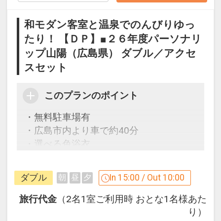
●湯上りアイス・ドリンクコーナー利用
可
和モダン客室と温泉でのんびりゆっ
たり！ 【ＤＰ】■２６年度パーソナリ
※旅行代金に含まれます。
ップ山陽（広島県） ダブル／アクセ
「食事なしプラン」と「朝食付プラン」
スセット
をご用意しています。
●「食事なしプラン」と「朝食付プラ
このプランのポイント
ン」を掲載しています。
・無料駐車場有
※ご覧のページがどちらかを
【食事条
・広島市内より車で約40分
件】
の項目でご確認のうえ、予約にお進
・選べる色浴衣
み下さい。
・お部屋でWOWOW視聴可能
・加湿機能付空気清浄機全室完備
ダブル
In 15:00 / Out 10:00
朝
昼
夕
宮島のおすすめ観光スポット【１】
ここがポイント！
旅行代金
（2名1室ご利用時 おとな1名様あた
◆厳島神社
●おひとり様１泊ごとに色浴衣をご用意
り）
世界文化遺産である厳島神社や、海上に