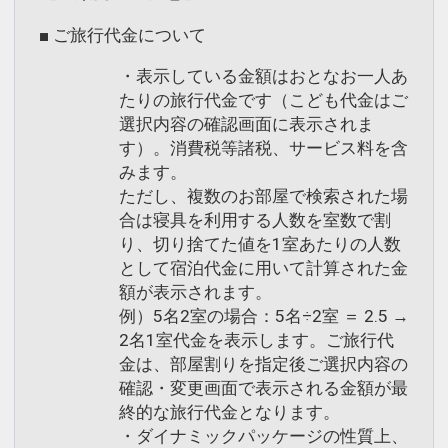
み下さい。
とから未完成のまま、現在は豊国神社と
■ ご旅行代金について
なっています。畳857枚分の広さから別
名千畳閣とも言い、宮島の景色を一望す
・表示している金額はおとなお一人あ
宮島のおすすめ観光スポット【１】
たりの旅行代金です（こども代金はご
ることができます。
◆厳島神社
選択内容の確認画面に表示されま
す）。消費税等諸税、サービス料を含
世界文化遺産である厳島神社や、海上に
みます。
立つ朱の大鳥居が神秘的な雰囲気を漂わ
ただし、複数のお部屋で検索された場
せています。
宮島のおすすめ観光スポット【２】
合は寝具を利用する人数を室数で割
※厳島神社の大鳥居は改修工事のためシ
◆大聖院
り、切り捨てた値を1室あたりの人数
ートで覆われています。
弘法大師・空海が大同元年（806年）
として宿泊代金に用いて計算された金
に、弥山の麓に開創したと言われる、真
額が表示されます。
◆五重塔
例）5名2室の場合：5名÷2室 ＝ 2.5 →
言宗御室派の大本山です。霊山弥山の麓
高さ27.6メートル、和洋と唐様の調和が
2名1室代金を表示します。ご旅行代
にあり、宮島桟橋から歩いて20分。大聖
金は、部屋割りを指定後ご選択内容の
美しい五重塔は、応永14年（1407年）
院からは対岸の町並みまでを一望でき、
確認・変更画面で表示される金額が最
に建立されました。朱塗りの色合いも大
静かで穏やかな時間が流れる場所です。
終的な旅行代金となります。
変美しく、嚴島神社、千畳閣とともに宮
・ダイナミックパッケージの性質上、