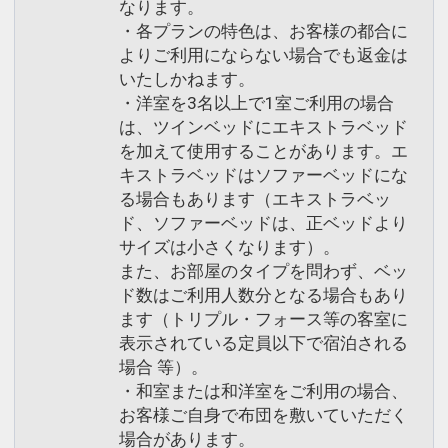
なります。
に、弥山の麓に開創したと言われる、真
設定期間：2026年4月1日～2027年3月
・各プランの特色は、お客様の都合に
言宗御室派の大本山です。霊山弥山の麓
31日
よりご利用にならない場合でも返金は
にあり、宮島桟橋から歩いて20分。大聖
インターネットコース番号：DP-1-
いたしかねます。
院からは対岸の町並みまでを一望でき、
17404354
・洋室を3名以上で1室ご利用の場合
静かで穏やかな時間が流れる場所です。
は、ツインベッドにエキストラベッド
を加えて使用することがあります。エ
◆宮島ロープウェイ
キストラベッドはソファーベッドにな
る場合もあります（エキストラベッ
紅葉谷公園から展望台のある獅子岩駅ま
ド、ソファーベッドは、正ベッドより
でをつなぐロープウェイ。弥山登山をも
サイズは小さくなります）。
っと気軽に楽しめるようにと建設されま
また、お部屋のタイプを問わず、ベッ
した。ゴンドラに揺られ約15分、移動し
ド数はご利用人数分となる場合もあり
ながらの景色は遠く四国まで見えること
ます（トリプル・フォース等の客室に
も。獅子岩駅から弥山山頂までは約30分
表示されている定員以下で宿泊される
程度。
場合 等）。
・和室または和洋室をご利用の場合、
お客様ご自身で布団を敷いていただく
◆宮島水族館
場合があります。
平成23年にグランドオープンした宮島水