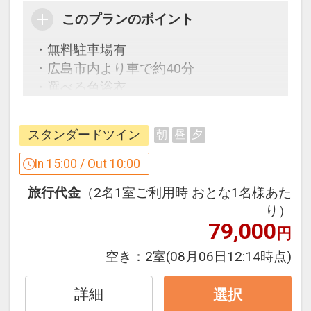
このプランのポイント
・無料駐車場有
・広島市内より車で約40分
・選べる色浴衣
・お部屋でWOWOW視聴可能
・加湿機能付空気清浄機全室完備
スタンダードツイン
朝
昼
夕
ここがポイント！
In 15:00 / Out 10:00
●おひとり様１泊ごとに色浴衣をご用意
旅行代金
（2名1室ご利用時 おとな1名様あた
いたします。
り）
●レンタサイクルをご利用いただけま
79,000
円
す。（先着順・予約不可／ご利用時間は
１回につき２時間まで）
空き：
2室
(08月06日12:14時点)
●フリードリンクコーナー利用可（ソフ
トドリンク）
詳細
選択