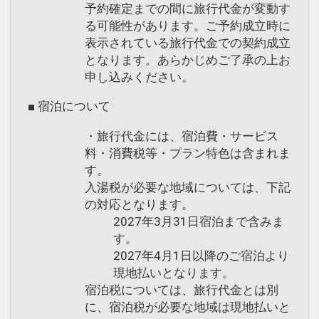
島らしい風情のある景観を生み出してい
◆宮島ロープウェイ
予約確定までの間に旅行代金が変動す
ます。
紅葉谷公園から展望台のある獅子岩駅ま
る可能性があります。ご予約成立時に
でをつなぐロープウェイ。弥山登山をも
表示されている旅行代金での契約成立
◆豊国神社 千畳閣
となります。あらかじめご了承の上お
っと気軽に楽しめるようにと建設されま
天正15年、豊臣秀吉が戦で亡くなった者
申し込みください。
した。ゴンドラに揺られ約15分、移動し
達を供養するために建立を命じたもの
ながらの景色は遠く四国まで見えること
■ 宿泊について
で、秀吉が完成を待たずして死去したこ
も。獅子岩駅から弥山山頂までは約30分
とから未完成のまま、現在は豊国神社と
・旅行代金には、宿泊費・サービス
程度。
料・消費税等・プラン特色は含まれま
なっています。畳857枚分の広さから別
す。
名千畳閣とも言い、宮島の景色を一望す
◆宮島水族館
入湯税が必要な地域については、下記
ることができます。
平成23年にグランドオープンした宮島水
の対応となります。
族館は、人気のスナメリ、カワウソ、ペ
2027年3月31日宿泊まで含みま
ンギンなど館内を10のゾーンで展開。
す。
「いやし」と「ふれあい」をコンセプト
2027年4月1日以降のご宿泊より
宮島のおすすめ観光スポット【２】
現地払いとなります。
に、海の生きものを中心とした約350
◆大聖院
宿泊税については、旅行代金とは別
種、13，000点以上を展示しています。
に、宿泊税が必要な地域は現地払いと
弘法大師・空海が大同元年（806年）