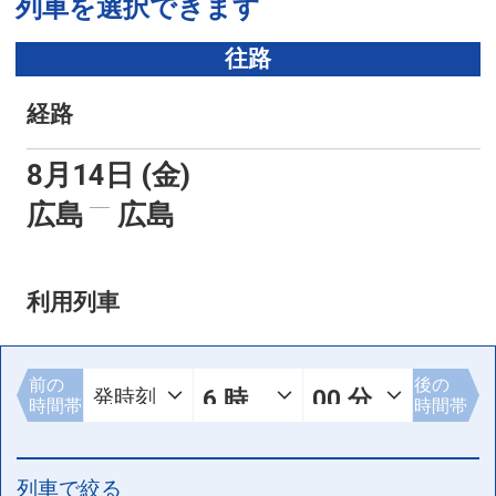
列車を選択できます
往路
経路
8月14日 (金)
広島
広島
利用列車
前の
後の
時間帯
時間帯
列車で絞る