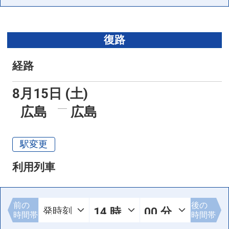
復路
経路
8月15日 (土)
広島
広島
駅変更
利用列車
前の
後の
時間帯
時間帯