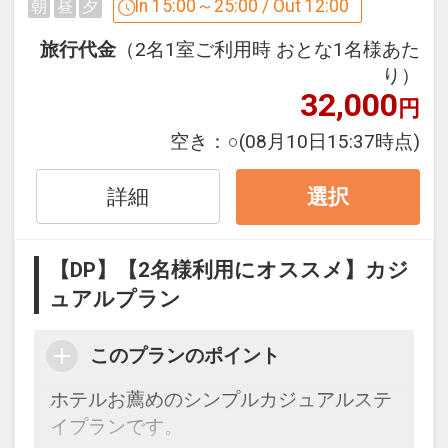
LAN（WI-FI）接続が無料でご利用いただ
In 15:00～25:00 / Out 12:00
朝
昼
夕
けます。
旅行代金
（2名1室ご利用時 おとな1名様あた
■朝刊1紙サービス
り）
■チェックイン前・チェックアウト後の
32,000
円
荷物の預かりサービスあり
空き：
○
(08月10日15:37時点)
■雨の日は傘の無料レンタルあり
■ズボンプレッサー＆加湿器＆そばがら
詳細
枕＆携帯充電器等
選択
（無料レンタルあり。数に限りはござい
ます）
【DP】【2名様利用にオススメ】カジ
■15：00（チェックイン）～正午12：
ュアルプラン
00（チェックアウト）
このプランのポイント
設定期間：2022年1月12日～2026年11
月30日
ホテルお薦めのシンプルカジュアルステ
インターネットコース番号：DP-2-
イプランです。
200000007796