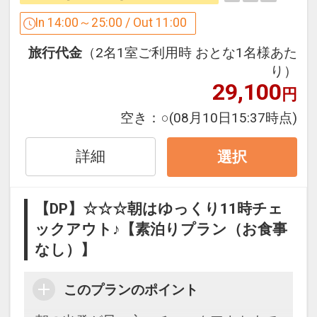
ームロールでお馴染みの、岡山木村屋ベ
ーカリーショップもございますのでご利
In 14:00～25:00 / Out 11:00
用くださいませ。
旅行代金
（2名1室ご利用時 おとな1名様あた
さらにごゆっくりお休みになりたい方は
り）
延長(レイトチェックアウト)も1時間800
29,100
円
円(税込)にて承ります。
空き：
○
(08月10日15:37時点)
☆女性のお客様にはレディースセットを
詳細
選択
差し上げます!
内容/メイク落とし・洗顔料・乳液・化
【DP】☆☆☆朝はゆっくり11時チェ
粧水・シャワーキャップ・レディースセ
ックアウト♪【素泊りプラン（お食事
ット(綿棒・ヘアーゴム・コットン)
なし）】
駐車場は計150台で駐車料金無料(チェッ
クインの14時からチェックアウト日の11
このプランのポイント
時までが駐車場代無料。普通車のみ、ト