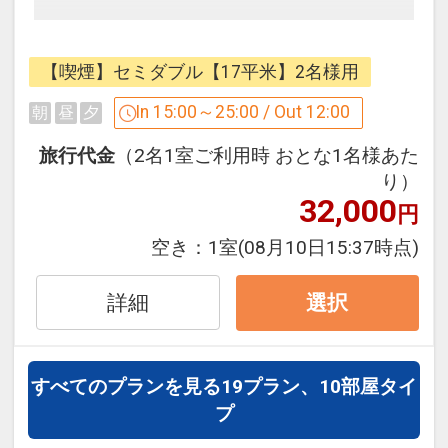
【グランヴィアステイを快適にお過ごし
いただくためのサービス】
【喫煙】セミダブル【17平米】2名様用
■全客室高速有線LAN接続に加えて無線
LAN（WI-FI）接続が無料でご利用いた
In 15:00～25:00 / Out 12:00
朝
昼
夕
だけます。
旅行代金
（2名1室ご利用時 おとな1名様あた
■朝刊1紙サービス
り）
■チェックイン前・チェックアウト後の
32,000
円
荷物の預かりサービスあり
空き：
1室
(08月10日15:37時点)
■雨の日は傘の無料レンタルあり
■ズボンプレッサー＆加湿器＆そばがら
詳細
枕＆携帯充電器等
選択
（無料レンタルあり。数に限りはござい
ます）
■15：00（チェックイン）～正午12：
すべてのプランを見る
19プラン、10部屋タイ
00（チェックアウト）
プ