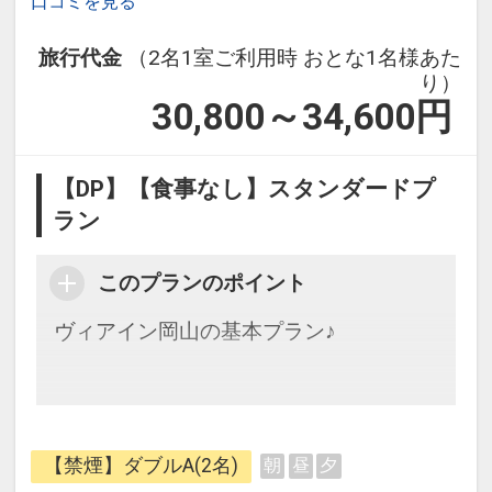
口コミを見る
旅行代金
（2名1室ご利用時 おとな1名様あた
り）
30,800～34,600
円
【DP】【食事なし】スタンダードプ
ラン
このプランのポイント
ヴィアイン岡山の基本プラン♪
『駅直結のゆとりある、「晴れやかな
朝」を迎えられるホテル』
【禁煙】ダブルA(2名)
朝
昼
夕
をコンセプトに、外装･内装にこだわっ