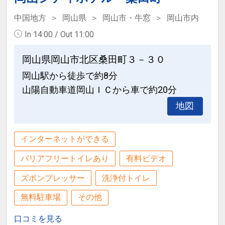
200000044884
風が吹き抜け、日向のように爽やかで光
中国地方
岡山県
岡山市・牛窓
岡山市内
が降り注ぐ宿泊者専用ラウンジでは、コ
In 14:00 / Out 11:00
ーヒー等のフリードリンクをお楽しみい
ただけます。（営業時間/13：00～22：
岡山県岡山市北区桑田町３－３０
00）
岡山駅から徒歩で約8分
※団体等で貸し切りの場合、ご利用いた
山陽自動車道岡山ＩＣから車で約20分
だけない場合もございます。
地図
■JR岡山駅から徒歩2分の好立地。ビジ
ネスや観光の拠点に便利です。
インターネットができる
■日本三名園「後楽園」までバスで約15
バリアフリートイレあり
有料ビデオ
分、路面電車と徒歩で約25分。
■加湿機能付空気清浄機を全室標準装
ズボンプレッサー
洗浄付トイレ
備。
無料駐車場
その他
■最上階に大浴場をご用意。無料でご利
用いただけます。
口コミを見る