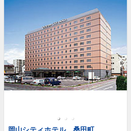
客室内の「シーツ交換意志表示カード」
00）
をベッドに置いてください。
※団体等で貸し切りの場合、ご利用いた
・毎日の清掃では、ベッドメイク・タオ
だけない場合もございます。
ル交換・ゴミ回収・客室清掃を行いま
す。
■JR岡山駅から徒歩2分の好立地。ビジ
ネスや観光の拠点に便利です。
10階の大浴場「GREEN BATH」で、岡山
■日本三名園「後楽園」までバスで約15
の名園を彷彿とさせる庭園を眺めなが
分、路面電車と徒歩で約25分。
ら、ゆっくりと足を伸ばし一日の疲れを
■加湿機能付空気清浄機を全室標準装
癒してください。
備。
■最上階に大浴場をご用意。無料でご利
【宿泊者専用ゲストラウンジのご案内】
用いただけます。
場所 ： 1F レストラン GARDEN CAFE
営業時間 ： 13：00 ～ 22：00
設定期間：2026年8月9日～2027年7月
ご案内 ： コーヒーなどをご用意してお
31日
ります。
インターネットコース番号：DP-2-
岡山シティホテル 桑田町