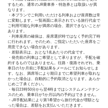
するため、通常のJR乗車券・特急券とは取扱いが異
なります。
・本プランでご利用いただける列車および座席数は常
に変動します。一覧画面に表示されている旅行代金で
ご利用可能な列車が満席の場合、選択できないことが
あります。
・列車座席の確保は、座席選択時ではなく予約完了時
に行われます。そのため、ご指定いただいた座席をご
用意できない場合があります。
・差額表示は、おとな1名あたりの代金です。
・発売前の列車はご希望として承りますが、手配を確
約するものではありません。往路・復路それぞれ、乗
車日の1か月前に手配結果をメールにてお知らせしま
す。なお、満席等により期日までに希望列車が取れな
かった場合は、自動的に予約取消となります。あらか
じめご了承ください。
・毎日23時50分から翌4時まではシステムメンテナン
スのため、乗車日が1か月以内の予約はできません。
・JR手配結果により第1希望から旅行代金が増額とな
った場合は、差額をお支払いいただきます。