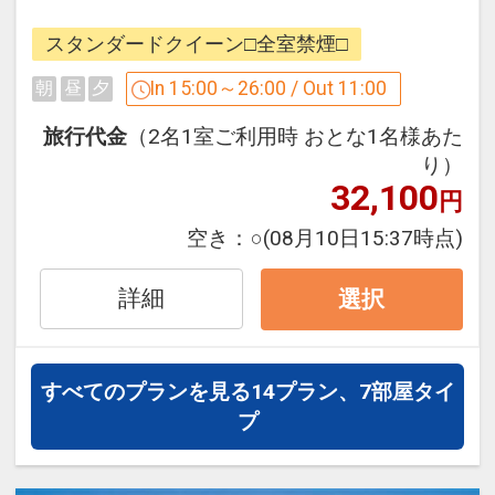
2026年8月、三井ガーデンホテル岡山は
す。
生まれ変わりました。
スタンダードクイーン□全室禁煙□
10階の大浴場「GREEN BATH」で、岡山
お客様の旅が、より彩り豊かなひと時に
In 15:00～26:00 / Out 11:00
朝
昼
夕
の名園を彷彿とさせる庭園を眺めなが
なりますように。
ら、ゆっくりと足を伸ばし一日の疲れを
旅行代金
（2名1室ご利用時 おとな1名様あた
旅のサードプレイスとして、花が咲くよ
癒してください。
り）
うに心が躍る滞在時間をお過ごしくださ
32,100
円
い。
【宿泊者専用ゲストラウンジのご案内】
空き：
○
(08月10日15:37時点)
場所 ： 1F レストラン GARDEN CAFE
本プランは、お部屋代のみのシンプルな
営業時間 ： 13：00 ～ 22：00
詳細
宿泊プランです。
選択
ご案内 ： コーヒーなどをご用意してお
ります。
＜連泊清掃について＞（2026年4月1日
より）
すべてのプランを見る
14プラン、7部屋タイ
風が吹き抜け、日向のように爽やかで光
・ベッドシーツの交換は3日に1回（4泊
プ
が降り注ぐ宿泊者専用ラウンジでは、コ
目に全交換）となります。
ーヒー等のフリードリンクをお楽しみい
・追加でシーツ交換をご希望の場合は、
ただけます。（営業時間/13：00～22：