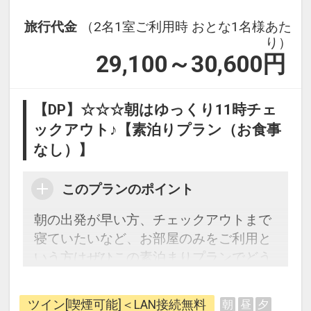
設定期間：2026年8月9日～2027年7月
旅行代金
（2名1室ご利用時 おとな1名様あた
31日
り）
29,100～30,600
円
インターネットコース番号：DP-2-
200000044884
【DP】☆☆☆朝はゆっくり11時チェ
ックアウト♪【素泊りプラン（お食事
なし）】
このプランのポイント
朝の出発が早い方、チェックアウトまで
寝ていたいなど、お部屋のみをご利用と
いう方はぜひこの素泊まりプランでどう
ぞ。
また、ホテル敷地に隣接したバナナクリ
ツイン[喫煙可能]＜LAN接続無料
朝
昼
夕