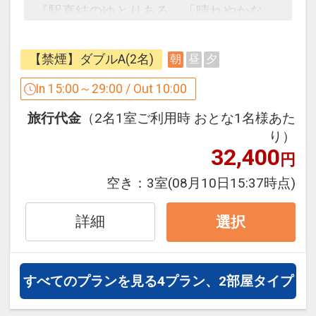
『駅直結のゆとりある、「晴れやかな
朝」を迎えられるホテル』
をコンセプトに、外装・内装にこだわっ
【禁煙】ダブルA(2名)
朝
昼
夕
た上質な空間をご用意。
In 15:00～29:00 / Out 10:00
★★掲載されているプランはお電話では
旅行代金
（2名1室ご利用時 おとな1名様あた
お受けしておりません★★
り）
32,400
円
ご予約、お待ち申し上げております！！
空き：
3室
(08月10日15:37時点)
■■朝食案内■■
岡山名物を満喫する記憶に残る朝食体験
詳細
選択
えびめし、桃太郎トマトカレー、ままか
り等、郷土料理をビュッフェ形式でお楽
すべてのプランを見る
4プラン、2部屋タイプ
しみいただけます。
きびだんごを使ったオリジナルデザート