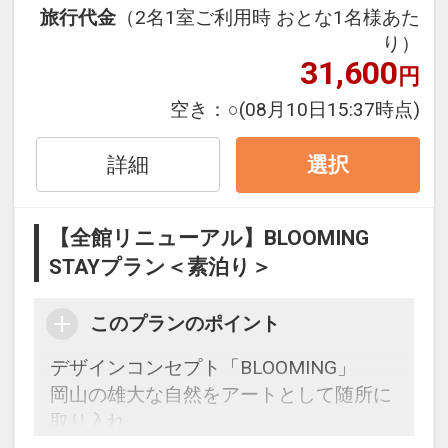
なりますように。
旅行代金
（2名1室ご利用時 おとな1名様あた
旅のサードプレイスとして、花が咲くよ
り）
うに心が躍る滞在時間をお過ごしくださ
31,600
円
い。
空き：
○
(08月10日15:37時点)
本プランは、お部屋代のみのシンプルな
宿泊プランです。
詳細
選択
＜連泊清掃について＞（2026年4月1日
【全館リニューアル】BLOOMING
より）
STAYプラン＜素泊り＞
・ベッドシーツの交換は3日に1回（4泊
目に全交換）となります。
このプランのポイント
・追加でシーツ交換をご希望の場合は、
客室内の「シーツ交換意志表示カード」
デザインコンセプト「BLOOMING」
をベッドに置いてください。
岡山の雄大な自然をアートとして随所に
・毎日の清掃では、ベッドメイク・タオ
取り入れ
ル交換・ゴミ回収・客室清掃を行いま