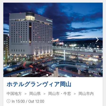
でも岡山を感じていただけます。
【場所】５階ゲストラウンジ 【時間】
６：３０～９：３０
設定期間：2025年2月20日～2027年6月
30日
インターネットコース番号：DP-2-
200000038136
ホテルグランヴィア岡山
中国地方
岡山県
岡山市・牛窓
岡山市内
In 15:00 / Out 12:00