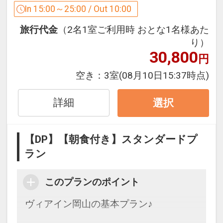
た上質な空間をご用意。
In 15:00～25:00 / Out 10:00
旅行代金
（2名1室ご利用時 おとな1名様あた
★★掲載されているプランはお電話では
り）
お受けしておりません★★
30,800
円
ご予約、お待ち申し上げております！！
空き：
3室
(08月10日15:37時点)
設定期間：2024年12月24日～2027年6
詳細
選択
月30日
インターネットコース番号：DP-2-
【DP】【朝食付き】スタンダードプ
200000036990
ラン
このプランのポイント
ヴィアイン岡山の基本プラン♪