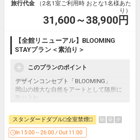
旅行代金
（2名1室ご利用時 おとな1名様あた
り）
31,600～38,900
円
【全館リニューアル】BLOOMING
STAYプラン＜素泊り＞
このプランのポイント
デザインコンセプト「BLOOMING」
岡山の雄大な自然をアートとして随所に
取り入れ
2026年8月、三井ガーデンホテル岡山は
生まれ変わりました。
スタンダードダブル□全室禁煙□
朝
昼
夕
お客様の旅が、より彩り豊かなひと時に
In 15:00～26:00 / Out 11:00