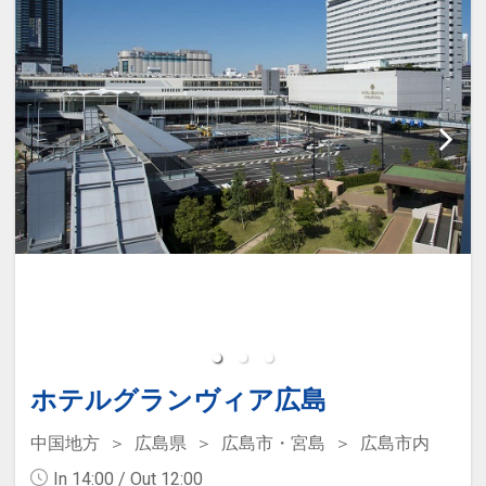
・広島バスセンターそば 徒歩3分
・繁華街、本通り商店街（徒歩約5分）
・広島電鉄 紙屋町西電停 目の前
・コンビニ セブンイレブン（徒歩約1
分）
【周辺スポット】
・マツダスタジアム（路面電車＋徒歩で
・世界遺産 宮島
約30分）
・平和記念公園・原爆ドーム
・お好み村・お好み共和国（徒歩約20
分）
【駐車場料金改定のお知らせ】
・2024年12月31日まで 1泊：1300円
【周辺スポット】
・2025年1月1日から 1泊：1800円
・世界遺産 宮島（路面電車＋フェリーで
（地下駐車場90台・高さ制限1.5M 22：
約1時間）
00以降のご利用の場合はフロントまでご
・平和記念公園・原爆ドーム（徒歩約3
連絡ください）
分）
ホテルグランヴィア広島
設定期間：2021年12月27日～2027年1
【駐車場料金改定のお知らせ】
中国地方
広島県
広島市・宮島
広島市内
月31日
・2024年12月31日まで 1泊：1300円
In 14:00 / Out 12:00