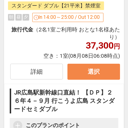
扉を開けたその瞬間から始まる優雅なプ
スタンダード ダブル【21平米】禁煙室
ライベートタイム。シックな雰囲気のイ
ンテリアに囲まれた清潔感ある室内で旅
In 14:00～25:00 / Out 12:00
朝
昼
夕
先の疲れを癒し、きめ細やかなおもてな
旅行代金
（2名1室ご利用時 おとな1名様あた
しでやすらぎのひとときをお過ごしくだ
り）
さい。
37,300
円
空き：
1室
(08月08日06:08時点)
【客 室】
・全室Ｗi-Ｆi・有線ＬＡＮインターネッ
詳細
ト接続無料
選択
・全室ズボンプレッサー完備
・空気清浄機完備
JR広島駅新幹線口直結！ 【ＤＰ】２
６年４－９月 行こうよ広島 スタンダ
【館 内】
ードセミダブル
・チェックアウトゆとりの12：00
・自動外貨両替機(24時間対応)
このプランのポイント
・お荷物お預かりサービス(無料)