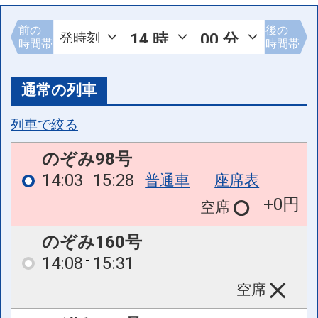
前の
後の
時間帯
時間帯
通常の列車
列車で絞る
のぞみ98号
14:03
15:28
普通車
座席表
+0円
空席
のぞみ160号
14:08
15:31
空席