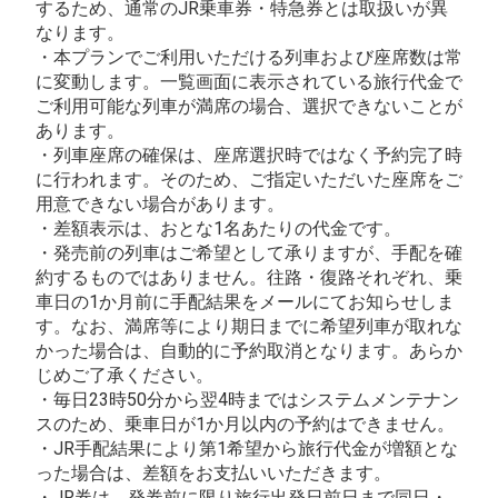
するため、通常のJR乗車券・特急券とは取扱いが異
なります。
・本プランでご利用いただける列車および座席数は常
に変動します。一覧画面に表示されている旅行代金で
ご利用可能な列車が満席の場合、選択できないことが
あります。
・列車座席の確保は、座席選択時ではなく予約完了時
に行われます。そのため、ご指定いただいた座席をご
用意できない場合があります。
・差額表示は、おとな1名あたりの代金です。
・発売前の列車はご希望として承りますが、手配を確
約するものではありません。往路・復路それぞれ、乗
車日の1か月前に手配結果をメールにてお知らせしま
す。なお、満席等により期日までに希望列車が取れな
かった場合は、自動的に予約取消となります。あらか
じめご了承ください。
・毎日23時50分から翌4時まではシステムメンテナン
スのため、乗車日が1か月以内の予約はできません。
・JR手配結果により第1希望から旅行代金が増額とな
った場合は、差額をお支払いいただきます。
・JR券は、発券前に限り旅行出発日前日まで同日・