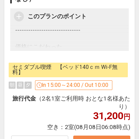
このプランのポイント
------------------------------
価格にこだわった、
1番シンプルなプラン。
セミダブル喫煙 【ベッド140ｃｍ Wi-F無
------------------------------
料】
In 15:00～24:00 / Out 10:00
朝
昼
夕
◇広島東急REIホテルはここがオスス
メ！◇
旅行代金
（2名1室ご利用時 おとな1名様あた
り）
31,200
●安心・安全のセキュリティ
円
エレベーターにはカードキーによるセキ
空き：
2室
(08月08日06:08時点)
ュリティーシステムを採用で安心！
24時～6時は正面エントランスを施錠、