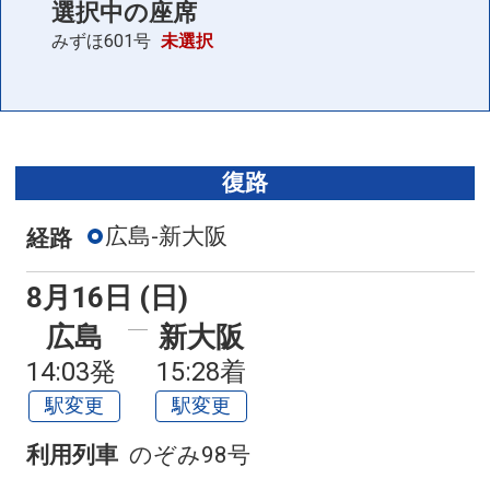
選択中の座席
こだま945号
みずほ601号
未選択
09:32
12:07
普通車
座席表
+0円
空席
こだま947号
復路
10:37
13:07
普通車
座席表
+0円
広島-新大阪
経路
空席
こだま949号
8月16日 (日)
11:37
14:07
普通車
座席表
広島
新大阪
+0円
14:03発
15:28着
空席
駅変更
駅変更
列車をさらに見る
利用列車
のぞみ98号