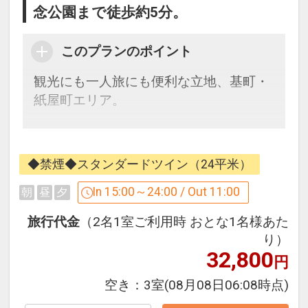
念公園まで徒歩約5分。
このプランのポイント
観光にも一人旅にも便利な立地、基町・
紙屋町エリア。
広島バスセンター（空港リムジンバス発
着）隣接という
◆禁煙◆スタンダードツイン（24平米）
分かりやすい抜群の立地で、迷わず楽々
チェックイン。
In 15:00～24:00 / Out 11:00
朝
昼
夕
皆様の貴重な時間をしっかりとサポート
旅行代金
（2名1室ご利用時 おとな1名様あた
いたします。
り）
32,800
円
■お部屋■
空き：
3室
(08月08日06:08時点)
・客室は全て14階、22平米以上
・バスルームには、女性に嬉しい拡大鏡