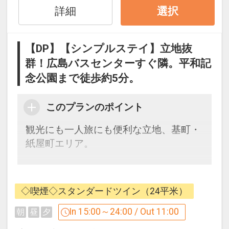
詳細
・ズボンプレッサー、加湿空気清浄機完
選択
備
【DP】【シンプルステイ】立地抜
■アクセス■
群！広島バスセンターすぐ隣。平和記
・広島バスセンター（広島空港リムジン
念公園まで徒歩約5分。
バス発着）すぐ隣！
・広島駅より路面電車（宮島方面）で約
このプランのポイント
15分→「紙屋町西」電停下車、徒歩2分
・タクシーで8分
観光にも一人旅にも便利な立地、基町・
紙屋町エリア。
■周辺施設■
・平和記念公園、原爆ドーム … 徒歩約5
広島バスセンター（空港リムジンバス発
分
着）隣接という
・広島城 … 徒歩約5分
◇喫煙◇スタンダードツイン（24平米）
分かりやすい抜群の立地で、迷わず楽々
・ひろしま美術館 … 徒歩すぐ
チェックイン。
In 15:00～24:00 / Out 11:00
朝
昼
夕
・広島グリーンアリーナ（広島県立総合
皆様の貴重な時間をしっかりとサポート