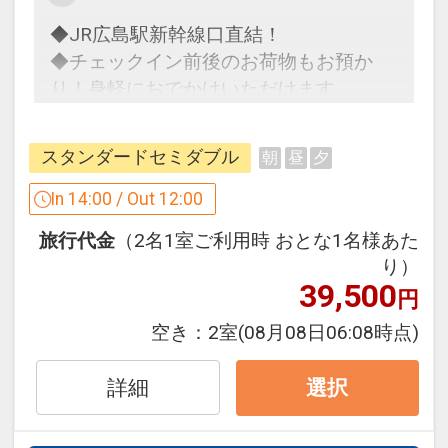
■1階インフォメーションセンター
◆JR広島駅新幹線口直結！
館内情報をはじめ、広島の観光やグルメ
◆チェックイン前後のお荷物もお預か
情報など、地域の魅力を発信し、ゲスト
り！身軽におでかけいただけます
からの様々な問合せにお応えします。
◆快適なフィット感のテンピュール枕な
・ＰＣコーナー（無料7：00～24：00）
どこだわりの寝具で翌朝すっきり！
・ファックス・コピーサービス（有料
スタンダードセミダブル
朝
昼
夕
7：00～24：00）
「食事なしプラン」と「朝食付プラン」
In 14:00 / Out 12:00
・広島ゆかりの書籍閲覧（日本語・外国
をご用意しています。
語）
旅行代金
（2名1室ご利用時 おとな1名様あた
●「食事なしプラン」と「朝食付プラ
り）
ン」を掲載しています。
設定期間：2024年2月22日～2027年4月
39,500
円
※ご覧のページの
【食事条件】
をお確か
30日
めのうえ、ご予約にお進みください。
空き：
2室
(08月08日06:08時点)
インターネットコース番号：DP-2-
200000029986
設定期間：2026年4月1日～2026年9月
詳細
選択
30日
インターネットコース番号：DP-1-