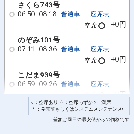
さくら743号
06:50
08:18
普通車
座席表
+0円
空席
のぞみ101号
07:11
08:36
普通車
座席表
+0円
空席
こだま939号
06:59
09:26
普通車
座席表
+0円
空席
○：空席あり △：空席わずか ×：満席
こだま941号
＊：発売前もしくはシステムメンテナンス中
07:40
10:09
普通車
座席表
差額は同日の最安値からの価格です
+0円
空席