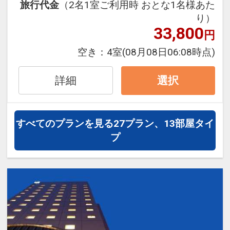
体育館）… 徒歩約5分
旅行代金
（2名1室ご利用時 おとな1名様あた
いたします。
・縮景園、広島県立美術館 … 徒歩約15分
り）
33,800
・MAZDA Zoom-Zoom スタジアム広島
円
■お部屋■
… ホテルよりバスにて約20分
空き：
4室
(08月08日06:08時点)
・客室は全て14階、22平米以上
・広島エディオンスタジアム
・バスルームには、女性に嬉しい拡大鏡
… ホテルよりアストラムライン「県庁
詳細
・ズボンプレッサー、加湿空気清浄機完
選択
前」駅乗車約30分、広域公園前」下車、
備
徒歩10分
■アクセス■
すべてのプランを見る
27プラン、13部屋タイ
設定期間：2023年4月24日～2027年5月
・広島バスセンター（広島空港リムジン
プ
31日
バス発着）すぐ隣！
インターネットコース番号：DP-2-
・広島駅より路面電車（宮島方面）で約
200000024563
15分→「紙屋町西」電停下車、徒歩2分
・タクシーで8分
■周辺施設■