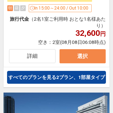
朝ごはんを
・広島バスセンターそば 徒歩3分
バイキングでお楽しみください。
In 15:00～24:00 / Out 10:00
朝
昼
夕
・広島電鉄 紙屋町西電停 目の前
旅行代金
（2名1室ご利用時 おとな1名様あた
・営業時間 7：00～9：30（最終入店
【周辺施設】
り）
9：00）
・国際会議場（徒歩約3分）
32,600
円
・場所 2F 和ダイニング「アストラル」
・ひろしまゲートパークプラザ（イベン
空き：
2室
(08月08日06:08時点)
ト広場）（徒歩約1分）
【コインランドリーについて】
・シミントひろしま（商業施設）（徒歩
詳細
・洗濯機3台、乾燥機3台がございます。
選択
約1分）
・洗濯機：1回 300円（約30分・洗剤は
・そごう広島店、NTTクレドホール、パ
自動投入になります）
セーラ（徒歩約1分）
・乾燥機：1回 100円（約30分）
すべてのプランを見る
2プラン、1部屋タイプ
・広島グリーンアリーナ（徒歩約3分）
・利用時間の制限は設けておりません
・広島城（徒歩約8分）
が、深夜から未明の時間帯でのご利用は
・ひろしま美術館（徒歩約2分）
ご遠慮下さい
・県庁（徒歩約2分）
・広島市民病院（徒歩約3分）
【ホテルまでのアクセス】
・縮景園（徒歩約20分）