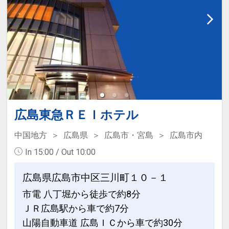
・平和記念公園、原爆ドーム … 徒歩約5
分
・広島城 … 徒歩約5分
・ひろしま美術館 … 徒歩すぐ
・広島グリーンアリーナ（広島県立総合
体育館）… 徒歩約5分
・縮景園、広島県立美術館 … 徒歩約15
分
・MAZDA Zoom-Zoom スタジアム広島
広島東急ＲＥＩホテル
… ホテルよりバスにて約20分
中国地方
広島県
広島市・宮島
広島市内
・広島エディオンスタジアム
In 15:00 / Out 10:00
… ホテルよりアストラムライン「県庁
前」駅乗車約30分、広域公園前」下車、
広島県広島市中区三川町１０－１
徒歩10分
市電 八丁堀から徒歩で約8分
ＪＲ広島駅から車で約7分
設定期間：2023年4月24日～2027年5月
山陽自動車道 広島ＩＣから車で約30分
31日