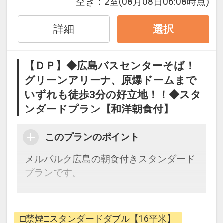
空き：
2室
(08月08日06:08時点)
詳細
選択
◇全室Ｗｉ-Ｆｉ＆有線ＬＡＮ完備！ 無
料でインターネットをご利用頂けます
【ＤＰ】◆広島バスセンターそば！
◇全室ＶＯＤ完備
グリーンアリーナ、原爆ドームまで
いずれも徒歩3分の好立地！！◆スタ
【コインランドリーについて】
ンダードプラン【和洋朝食付】
・洗濯機3台、乾燥機3台がございます。
・洗濯機：1回 300円（約30分・洗剤は
自動投入になります）
このプランのポイント
・乾燥機：1回 100円（約30分）
メルパルク広島の朝食付きスタンダード
・利用時間の制限は設けておりません
プランです。
が、深夜から未明の時間帯でのご利用は
ご遠慮下さい
【朝食】
瀬戸内周辺の郷土料理を楽しめる広島の
【ホテルまでのアクセス】
□禁煙□スタンダードダブル【16平米】