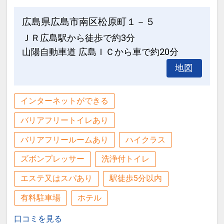
インターネットコース番号：DP-2-
・2025年1月1日から 1泊：1800円
200000005696
（地下駐車場90台・高さ制限1.5M 22：
広島県広島市南区松原町１－５
00以降のご利用の場合はフロントまでご
ＪＲ広島駅から徒歩で約3分
連絡ください）
山陽自動車道 広島ＩＣから車で約20分
地図
設定期間：2021年12月27日～2027年1
月31日
インターネットコース番号：DP-2-
インターネットができる
200000005697
バリアフリートイレあり
バリアフリールームあり
ハイクラス
ズボンプレッサー
洗浄付トイレ
エステ又はスパあり
駅徒歩5分以内
有料駐車場
ホテル
口コミを見る