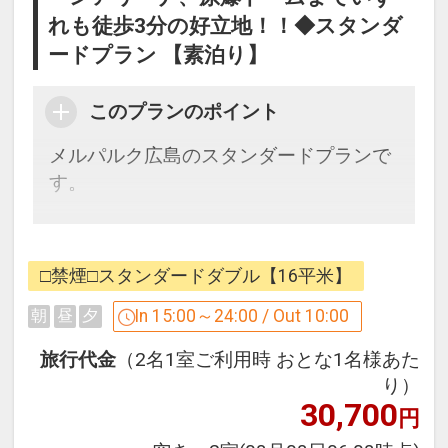
れも徒歩3分の好立地！！◆スタンダ
ードプラン 【素泊り】
このプランのポイント
メルパルク広島のスタンダードプランで
す。
お客様が安心で快適なご滞在ができるよ
うに、清潔なお部屋を提供いたします。
□禁煙□スタンダードダブル【16平米】
フロントスタッフは、フレンドリーなが
らスピードある応対を心がけ、
In 15:00～24:00 / Out 10:00
朝
昼
夕
お客様が安心・安全に広島で思い出深く
旅行代金
（2名1室ご利用時 おとな1名様あた
お過ごしいただけるようお約束いたしま
り）
す。
30,700
円
直前予約にも最適なプランです。