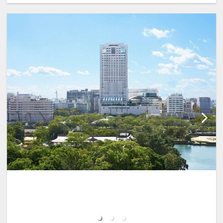
★・・・・・・★・・・・・・
★・・・・・・★・・・・・・★・・・
【客 室】
・ミネラルウォーターお一人さま1本無
料提供
・全室Ｗi-Ｆi・有線ＬＡＮインターネッ
ト接続無料
・全室ズボンプレッサー完備
・空気清浄機完備
【館 内】
・チェックアウトゆとりの12：00
・自動外貨両替機(24時間対応)
・お荷物お預かりサービス(無料)
■1階インフォメーションセンター