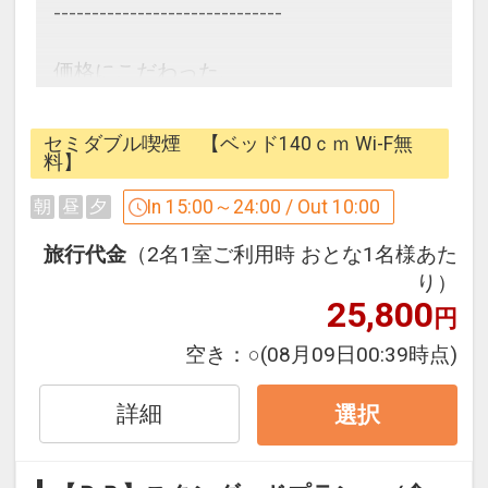
------------------------------
価格にこだわった、
1番シンプルなプラン。
セミダブル喫煙 【ベッド140ｃｍ Wi-F無
------------------------------
料】
In 15:00～24:00 / Out 10:00
朝
昼
夕
◇広島東急REIホテルはここがオスス
メ！◇
旅行代金
（2名1室ご利用時 おとな1名様あた
り）
25,800
●安心・安全のセキュリティ
円
エレベーターにはカードキーによるセキ
空き：
○
(08月09日00:39時点)
ュリティーシステムを採用で安心！
24時～6時は正面エントランスを施錠、
詳細
選択
ご宿泊者様のみカードキーで出入り可能
で安全！