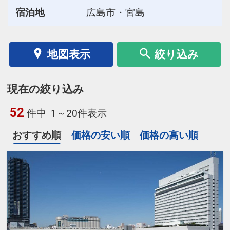
さくら758号
宿泊地
広島市・宮島
16:33
17:59
普通車
座席条件
+1,600円
空席
＊
地図表示
絞り込み
こだま956号
15:38
18:25
普通車
座席条件
現在の絞り込み
+0円
52
件中
1～20件表示
空席
＊
おすすめ順
価格の安い順
価格の高い順
こだま958号
16:38
19:25
普通車
座席条件
+0円
空席
＊
こだま960号