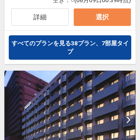
空き：
○
(08月09日00:39時点)
●全館Wi-Fi利用可能(無料)
ュリティーシステムを採用で安心！
全館Wi-Fi利用無料！客室には有線LANも
24時～6時は正面エントランスを施錠、
詳細
選択
完備！
ご宿泊者様のみカードキーで出入り可能
さらに携帯充電器(多機種対応)も全室完
で安全！
備しております。
すべてのプランを見る
38プラン、7部屋タイ
●ご宿泊者様専用ラウンジ(15時～24時)
プ
●3モードシャワーヘッド(シングルBを除
3階ゲストラウンジでは挽きたての豆を
く)
使用したコーヒーや紅茶を無料でご用
一日の疲れを癒やし、新しい一日をさわ
意！
やかに迎えていただくため、
チェックイン後やお休み前のホッとひと
3モード対応のマッサージ機能付きシャ
いきにぜひご利用ください。
ワーヘッドを採用！
テイクアウト用カップもご用意いたして
おります♪
●全室消臭除菌スプレーリセッシュ完備
●こだわりの寝具
●ランドリーコーナー完備
オリジナルベッド「NAGOMI」＆オリジ
長期のご滞在にもうれしいランドリーコ
ナルピローで皆さまの快眠をサポート！