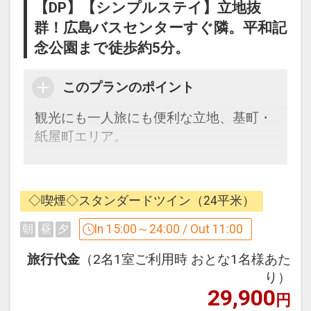
【DP】【シンプルステイ】立地抜
■アクセス■
群！広島バスセンターすぐ隣。平和記
・広島バスセンター（広島空港リムジン
念公園まで徒歩約5分。
バス発着）すぐ隣！
・広島駅より路面電車（宮島方面）で約
このプランのポイント
15分→「紙屋町西」電停下車、徒歩2分
・タクシーで8分
観光にも一人旅にも便利な立地、基町・
紙屋町エリア。
■周辺施設■
・平和記念公園、原爆ドーム … 徒歩約5
広島バスセンター（空港リムジンバス発
分
着）隣接という
・広島城 … 徒歩約5分
◇喫煙◇スタンダードツイン（24平米）
分かりやすい抜群の立地で、迷わず楽々
・ひろしま美術館 … 徒歩すぐ
チェックイン。
In 15:00～24:00 / Out 11:00
朝
昼
夕
・広島グリーンアリーナ（広島県立総合
皆様の貴重な時間をしっかりとサポート
体育館）… 徒歩約5分
旅行代金
（2名1室ご利用時 おとな1名様あた
いたします。
・縮景園、広島県立美術館 … 徒歩約15分
り）
29,900
・MAZDA Zoom-Zoom スタジアム広島
円
■お部屋■