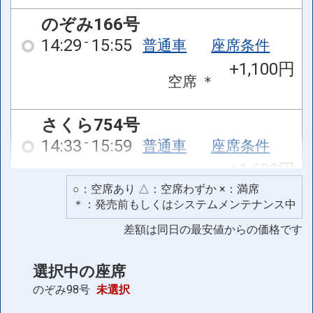
のぞみ166号
14:29
15:55
普通車
座席条件
+1,100円
空席
＊
さくら754号
14:33
15:59
普通車
座席条件
+1,600円
空席
＊
○：空席あり △：空席わずか ×：満席
＊：発売前もしくはシステムメンテナンス中
さくら792号
差額は同日の最安値からの価格です
14:53
16:21
普通車
座席条件
+1,600円
選択中の座席
空席
＊
のぞみ98号
未選択