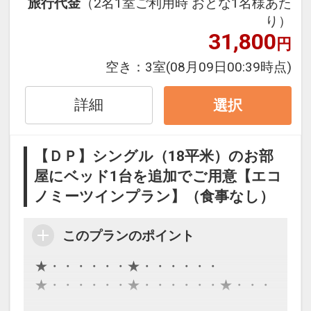
旅行代金
（2名1室ご利用時 おとな1名様あた
●「食事なしプラン」と「朝食付プラ
り）
ン」を掲載しています。
31,800
円
※ご覧のページの
【食事条件】
をお確か
めのうえ、ご予約にお進みください。
空き：
3室
(08月09日00:39時点)
設定期間：2026年4月1日～2026年9月
詳細
選択
30日
インターネットコース番号：DP-1-
【ＤＰ】シングル（18平米）のお部
17535458
屋にベッド1台を追加でご用意【エコ
ノミーツインプラン】（食事なし）
このプランのポイント
★・・・・・・★・・・・・・
★・・・・・・★・・・・・・★・・・