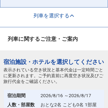
さくら756号
15:33
16:59
普通車
座席条件
列車を選択する
+1,600円
空席
＊
さくら794号
列車に関するご注意・ご案内
15:53
17:21
普通車
座席条件
+1,600円
空席
＊
宿泊施設・ホテルを選択してください
表示されている空き状況と基本代金は一定時間ごと
こだま954号
に更新されます。ご予約直前に再度空き状況及びご
14:38
17:25
普通車
座席条件
旅行代金をご確認ください。
+0円
空席
＊
宿泊期間
2026/8/16 ～2026/8/17
人数・部屋数
おとな2名 こども0名 1部屋