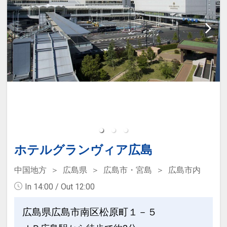
17:38
20:25
普通車
座席条件
+0円
空席
＊
こだま962号
18:38
21:18
普通車
座席条件
+0円
空席
＊
列車をさらに見る
ホテルグランヴィア広島
中国地方
広島県
広島市・宮島
広島市内
In 14:00 / Out 12:00
広島県広島市南区松原町１－５