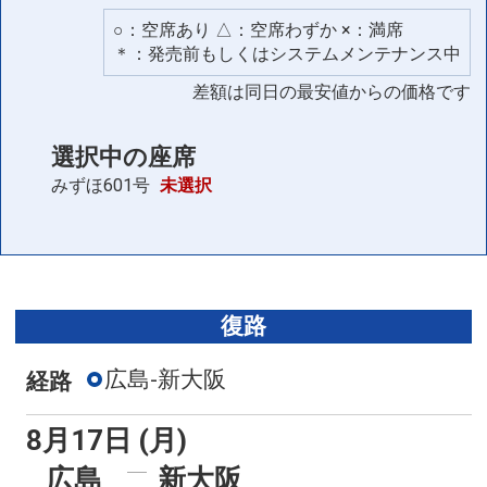
空席
＊
○：空席あり △：空席わずか ×：満席
＊：発売前もしくはシステムメンテナンス中
こだま941号
差額は同日の最安値からの価格です
07:40
10:09
普通車
座席条件
+0円
選択中の座席
空席
＊
みずほ601号
未選択
こだま945号
09:32
12:07
普通車
座席条件
+0円
復路
空席
＊
広島-新大阪
経路
こだま947号
10:37
13:07
普通車
座席条件
8月17日 (月)
+0円
広島
新大阪