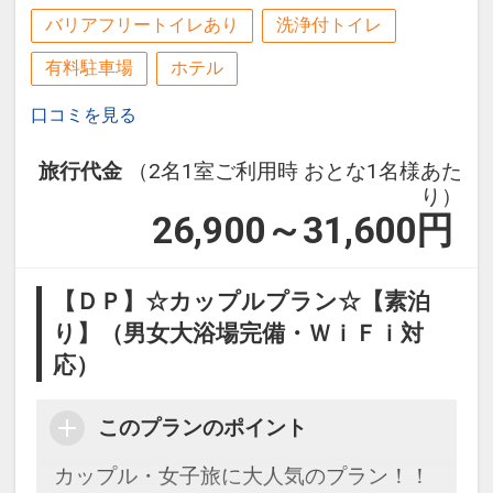
バリアフリートイレあり
洗浄付トイレ
設定期間：2024年1月8日～2027年1月
●全室消臭除菌スプレーリセッシュ完備
31日
有料駐車場
ホテル
インターネットコース番号：DP-2-
●ランドリーコーナー完備
口コミを見る
200000002110
長期のご滞在にもうれしいランドリーコ
ーナーを完備！
旅行代金
（2名1室ご利用時 おとな1名様あた
洗濯機、乾燥機のご利用無料！ (洗剤の
り）
み有料で販売)
26,900～31,600
円
●ご好評の便利な立地
【ＤＰ】☆カップルプラン☆【素泊
広島市の中心部にあり、ビジネスや観光
の拠点に最適！
り】（男女大浴場完備・ＷｉＦｉ対
コンビニは、徒歩1分圏内にローソン・
応）
セブンイレブンあり
お買い物は、パルコ、デパート(三越・
このプランのポイント
福屋)、東急ハンズ、スーパー、ドン・
カップル・女子旅に大人気のプラン！！
キホーテ、本通り商店街など徒歩10分圏