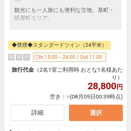
観光にも一人旅にも便利な立地、基町・
紙屋町エリア。
広島バスセンター（空港リムジンバス発
着）隣接という
◆禁煙◆スタンダードツイン（24平米）
分かりやすい抜群の立地で、迷わず楽々
チェックイン。
In 15:00～24:00 / Out 11:00
朝
昼
夕
皆様の貴重な時間をしっかりとサポート
旅行代金
（2名1室ご利用時 おとな1名様あた
いたします。
り）
28,800
円
■お部屋■
空き：
○
(08月09日00:39時点)
・客室は全て14階、22平米以上
・バスルームには、女性に嬉しい拡大鏡
詳細
・ズボンプレッサー、加湿空気清浄機完
選択
備