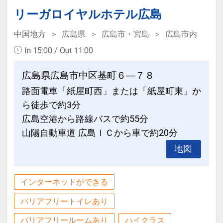
館内情報をはじめ、広島の観光やグルメ
リーガロイヤルホテル広島
情報など、地域の魅力を発信し、ゲスト
からの様々な問合せにお応えします。
中国地方
広島県
広島市・宮島
広島市内
・ＰＣコーナー（無料7：00～24：00）
In 15:00 / Out 11:00
・ファックス・コピーサービス（有料
7：00～24：00）
広島県広島市中区基町６―７８
・広島ゆかりの書籍閲覧（日本語・外国
路面電車「紙屋町西」または「紙屋町東」か
語）
ら徒歩で約3分
広島空港から路線バスで約55分
設定期間：2021年12月17日～2027年4
山陽自動車道 広島ＩＣから車で約20分
月30日
地図
インターネットコース番号：DP-2-
200000001038
インターネットができる
バリアフリートイレあり
バリアフリールームあり
ハイクラス