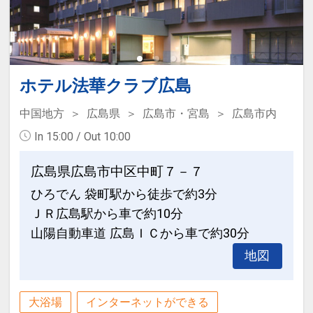
ーナーを完備！
日本ベッド社との共同開発により誕生し
洗濯機、乾燥機のご利用無料！ (洗剤の
たオリジナルマットレスでエネルギーを
み有料で販売)
リチャージ♪
ホテル法華クラブ広島
●ご好評の便利な立地
●全館Wi-Fi利用可能(無料)
広島市の中心部にあり、ビジネスや観光
全館Wi-Fi利用無料！客室には有線LANも
中国地方
広島県
広島市・宮島
広島市内
の拠点に最適！
完備！
In 15:00 / Out 10:00
コンビニは、徒歩1分圏内にローソン・
さらに携帯充電器(多機種対応)も全室完
セブンイレブンあり
備しております。
広島県広島市中区中町７－７
お買い物は、パルコ、デパート(三越・福
ひろでん 袋町駅から徒歩で約3分
屋)、東急ハンズ、スーパー、ドン・キホ
●3モードシャワーヘッド(シングルBを除
ＪＲ広島駅から車で約10分
ーテ、本通り商店街など徒歩10分圏内に
く)
山陽自動車道 広島ＩＣから車で約30分
多数
一日の疲れを癒やし、新しい一日をさわ
地図
お食事は、流川通りや薬研堀通りが徒歩
やかに迎えていただくため、
5分圏内、カフェなどが多数ある袋町も
3モード対応のマッサージ機能付きシャ
徒歩5分圏内です！
ワーヘッドを採用！
大浴場
インターネットができる