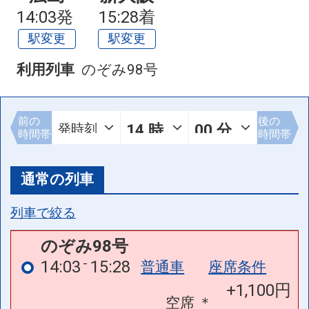
空席
＊
14:03発
15:28着
駅変更
駅変更
こだま949号
11:37
14:07
普通車
座席条件
利用列車
のぞみ98号
+0円
空席
＊
前の
後の
時間帯
時間帯
列車をさらに見る
通常の列車
列車で絞る
のぞみ98号
14:03
15:28
普通車
座席条件
+1,100円
空席
＊