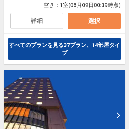
… ホテルよりバスにて約20分
空き：
1室
(08月09日00:39時点)
・客室は全て14階、22平米以上
・広島エディオンスタジアム
・バスルームには、女性に嬉しい拡大鏡
… ホテルよりアストラムライン「県庁
詳細
・ズボンプレッサー、加湿空気清浄機完
選択
前」駅乗車約30分、広域公園前」下車、
備
徒歩10分
■アクセス■
すべてのプランを見る
37プラン、14部屋タイ
設定期間：2023年4月24日～2027年5月
・広島バスセンター（広島空港リムジン
プ
31日
バス発着）すぐ隣！
インターネットコース番号：DP-2-
・広島駅より路面電車（宮島方面）で約
200000024563
15分→「紙屋町西」電停下車、徒歩2分
・タクシーで8分
■周辺施設■
・平和記念公園、原爆ドーム … 徒歩約5
分
・広島城 … 徒歩約5分