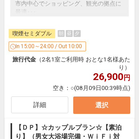
市内中心でショッピング、観光の拠点に
内に多数
最適･･･
お食事は、流川通りや薬研堀通りが徒歩
カップルはもちろん、家族、友達、流行
5分圏内、カフェなどが多数ある袋町も
の女子旅にもご利用頂けます。
徒歩5分圏内です！
喫煙セミダブル
朝
昼
夕
【男女大浴場】人工温泉「準天然」光明
In 15:00～24:00 / Out 10:00
設定期間：2024年1月8日～2027年1月
石温泉【鯉城の湯】午後４：００～午前
31日
旅行代金
（2名1室ご利用時 おとな1名様あた
１：００ 午前６：００～９：００
インターネットコース番号：DP-2-
り）
200000002110
26,900
円
【ネット環境】全室でWi-Fiがご利用頂け
ます。パソコンはLAN接続も可能(LANケ
空き：
○
(08月09日00:39時点)
ーブル全室完備)
詳細
選択
【客室設備】液晶テレビ(地上デジタル対
応)、インターネットＬＡＮ・ＷＩＦＩ対
【ＤＰ】☆カップルプラン☆【素泊
応､ユニットバス､シャワートイレ、個別
り】（男女大浴場完備・ＷｉＦｉ対
空調､デュベ（羽毛布団）、明るいシー