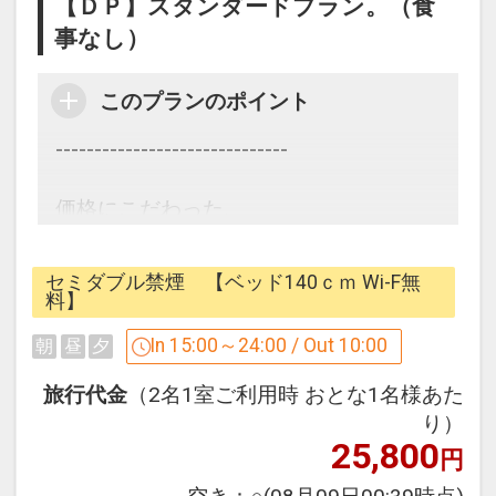
【ＤＰ】スタンダードプラン。（食
●ご宿泊者様専用ラウンジ(15時～24時)
事なし）
3階ゲストラウンジでは挽きたての豆を
使用したコーヒーや紅茶を無料でご用
このプランのポイント
意！
チェックイン後やお休み前のホッとひと
------------------------------
いきにぜひご利用ください。
テイクアウト用カップもご用意いたして
価格にこだわった、
おります♪
1番シンプルなプラン。
セミダブル禁煙 【ベッド140ｃｍ Wi-F無
●こだわりの寝具
------------------------------
料】
オリジナルベッド「NAGOMI」＆オリジ
In 15:00～24:00 / Out 10:00
朝
昼
夕
ナルピローで皆さまの快眠をサポート！
◇広島東急REIホテルはここがオスス
日本ベッド社との共同開発により誕生し
メ！◇
旅行代金
（2名1室ご利用時 おとな1名様あた
たオリジナルマットレスでエネルギーを
り）
リチャージ♪
25,800
●安心・安全のセキュリティ
円
エレベーターにはカードキーによるセキ