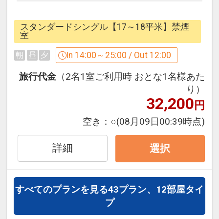
スタンダードシングル【18平米】禁煙室
のお部屋に追加でベッド（102ｃｍ×188
スタンダードシングル【17～18平米】禁煙
ｃｍ）を1台ご用意いたします。
室
お部屋はシングルルームのため狭いです
In 14:00～25:00 / Out 12:00
朝
昼
夕
が、シングルベッド2台ですのでお一人
さま1台ずつご利用いただけます。
旅行代金
（2名1室ご利用時 おとな1名様あた
また装備品も他のスタンダードルームと
り）
32,200
変わりませんのでご安心くださいませ。
円
空き：
○
(08月09日00:39時点)
○ＰＯＩＮＴ○
お部屋がシングルルームと同じ18平米と
詳細
選択
小さめの為、リーズナブルな価格でご提
供させて頂きます。
価格にこだわるお客さまにおすすめで
すべてのプランを見る
43プラン、12部屋タイ
す。
プ