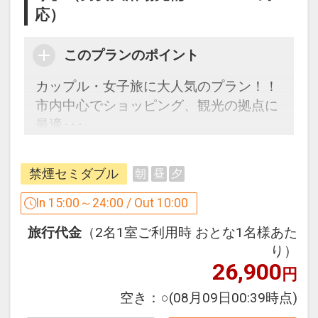
応）
リングライト､電気ポット､歯ブラシ、髭
剃り、ブラシ、バスタオル、フェイスタ
オル、ハンドタオル、浴衣、シャンプ
このプランのポイント
ー､コンディショナー、ボディソープ、
カップル・女子旅に大人気のプラン！！
フェイスソープ、ドライヤー、お茶セッ
市内中心でショッピング、観光の拠点に
ト、多機能携帯充電器
最適･･･
カップルはもちろん、家族、友達、流行
【コンビニ】ローソン徒歩約1分・セフ
の女子旅にもご利用頂けます。
ンイレブン徒歩約3分・ファミリーマー
禁煙セミダブル
朝
昼
夕
ト徒歩約3分
【男女大浴場】人工温泉「準天然」光明
In 15:00～24:00 / Out 10:00
石温泉【鯉城の湯】午後４：００～午前
【近隣情報】
旅行代金
（2名1室ご利用時 おとな1名様あた
１：００ 午前６：００～９：００
※観光
り）
世界遺産原爆ドーム 徒歩約10分
26,900
円
【ネット環境】全室でWi-Fiがご利用頂け
平和記念公園 徒歩約10分
ます。パソコンはLAN接続も可能(LAN
空き：
○
(08月09日00:39時点)
お好み村 徒歩約10分
ケーブル全室完備)