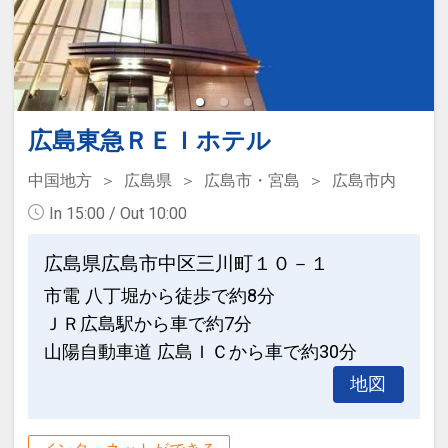
・ひろしま美術館 … 徒歩すぐ
・広島グリーンアリーナ（広島県立総合
体育館）… 徒歩約5分
・縮景園、広島県立美術館 … 徒歩約15
分
・MAZDA Zoom-Zoom スタジアム広島
広島東急ＲＥＩホテル
… ホテルよりバスにて約20分
中国地方
広島県
広島市・宮島
広島市内
・広島エディオンスタジアム
In 15:00 / Out 10:00
… ホテルよりアストラムライン「県庁
前」駅乗車約30分、広域公園前」下車、
広島県広島市中区三川町１０－１
徒歩10分
市電 八丁堀から徒歩で約8分
ＪＲ広島駅から車で約7分
設定期間：2023年4月24日～2027年5月
山陽自動車道 広島ＩＣから車で約30分
31日
インターネットコース番号：DP-2-
地図
200000024563