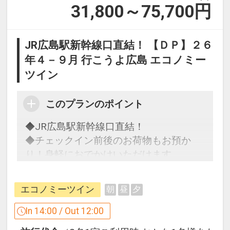
31,800～75,700
円
JR広島駅新幹線口直結！ 【ＤＰ】２６
年４－９月 行こうよ広島 エコノミー
ツイン
このプランのポイント
◆JR広島駅新幹線口直結！
◆チェックイン前後のお荷物もお預か
り！身軽におでかけいただけます
◆快適なフィット感のテンピュール枕な
どこだわりの寝具で翌朝すっきり！
エコノミーツイン
朝
昼
夕
「食事なしプラン」と「朝食付プラン」
In 14:00 / Out 12:00
をご用意しています。