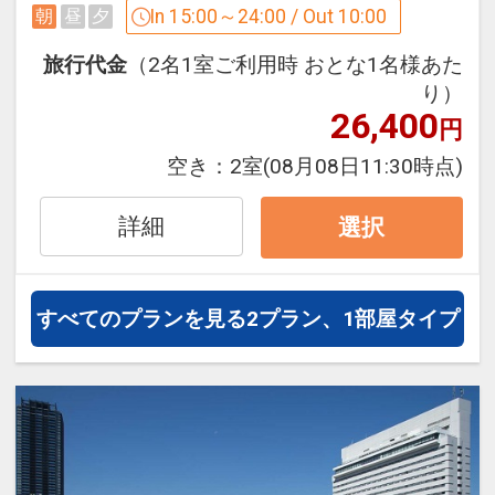
バイキングでお楽しみください。
In 15:00～24:00 / Out 10:00
朝
昼
夕
・広島電鉄 紙屋町西電停 目の前
旅行代金
（2名1室ご利用時 おとな1名様あた
・営業時間 7：00～9：30（最終入店
【周辺施設】
り）
9：00）
・国際会議場（徒歩約3分）
26,400
円
・場所 2F 和ダイニング「アストラル」
・ひろしまゲートパークプラザ（イベン
空き：
2室
(08月08日11:30時点)
ト広場）（徒歩約1分）
【コインランドリーについて】
・シミントひろしま（商業施設）（徒歩
詳細
・洗濯機3台、乾燥機3台がございます。
選択
約1分）
・洗濯機：1回 300円（約30分・洗剤は
・そごう広島店、NTTクレドホール、パ
自動投入になります）
セーラ（徒歩約1分）
・乾燥機：1回 100円（約30分）
すべてのプランを見る
2プラン、1部屋タイプ
・広島グリーンアリーナ（徒歩約3分）
・利用時間の制限は設けておりません
・広島城（徒歩約8分）
が、深夜から未明の時間帯でのご利用は
・ひろしま美術館（徒歩約2分）
ご遠慮下さい
・県庁（徒歩約2分）
・広島市民病院（徒歩約3分）
【ホテルまでのアクセス】
・縮景園（徒歩約20分）