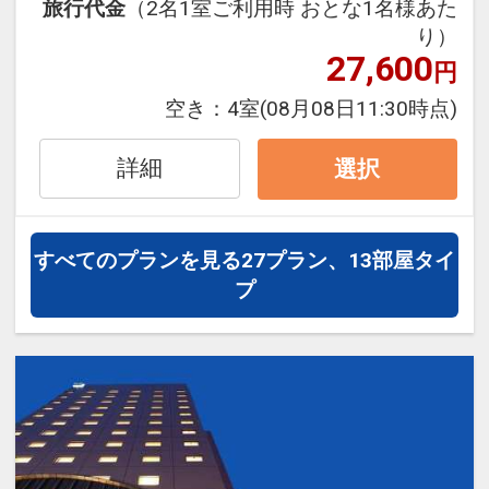
体育館）… 徒歩約5分
旅行代金
（2名1室ご利用時 おとな1名様あた
いたします。
・縮景園、広島県立美術館 … 徒歩約15分
り）
27,600
・MAZDA Zoom-Zoom スタジアム広島
円
■お部屋■
… ホテルよりバスにて約20分
空き：
4室
(08月08日11:30時点)
・客室は全て14階、22平米以上
・広島エディオンスタジアム
・バスルームには、女性に嬉しい拡大鏡
… ホテルよりアストラムライン「県庁
詳細
・ズボンプレッサー、加湿空気清浄機完
選択
前」駅乗車約30分、広域公園前」下車、
備
徒歩10分
■アクセス■
すべてのプランを見る
27プラン、13部屋タイ
設定期間：2023年4月24日～2027年5月
・広島バスセンター（広島空港リムジン
プ
31日
バス発着）すぐ隣！
インターネットコース番号：DP-2-
・広島駅より路面電車（宮島方面）で約
200000024563
15分→「紙屋町西」電停下車、徒歩2分
・タクシーで8分
■周辺施設■