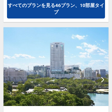
・ＰＣコーナー（無料7：00～24：00）
すべてのプランを見る
46プラン、10部屋タイ
・ファックス・コピーサービス（有料
【館 内】
プ
7：00～24：00）
・チェックアウトゆとりの12：00
・広島ゆかりの書籍閲覧（日本語・外国
・自動外貨両替機(24時間対応)
語）
・お荷物お預かりサービス(無料)
■1階インフォメーションセンター
設定期間：2021年12月17日～2027年4
館内情報をはじめ、広島の観光やグルメ
月30日
情報など、地域の魅力を発信し、ゲスト
インターネットコース番号：DP-2-
からの様々な問合せにお応えします。
200000001038
・ＰＣコーナー（無料7：00～24：00）
・ファックス・コピーサービス（有料
7：00～24：00）
・広島ゆかりの書籍閲覧（日本語・外国
語）
設定期間：2024年2月22日～2027年4月