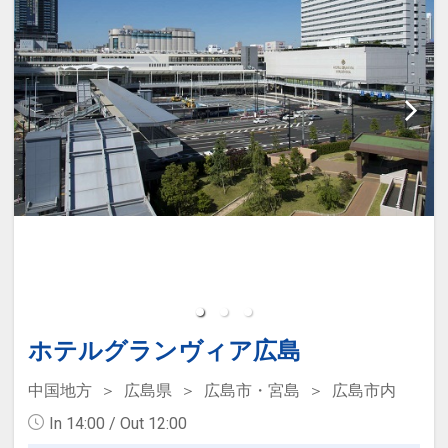
・広島バスセンターそば 徒歩3分
・繁華街、本通り商店街（徒歩約5分）
・広島電鉄 紙屋町西電停 目の前
・コンビニ セブンイレブン（徒歩約1
分）
【周辺スポット】
・マツダスタジアム（路面電車＋徒歩で
・世界遺産 宮島
約30分）
・平和記念公園・原爆ドーム
・お好み村・お好み共和国（徒歩約20
分）
【駐車場料金改定のお知らせ】
・2024年12月31日まで 1泊：1300円
【周辺スポット】
・2025年1月1日から 1泊：1800円
・世界遺産 宮島（路面電車＋フェリーで
（地下駐車場90台・高さ制限1.5M 22：
約1時間）
00以降のご利用の場合はフロントまでご
・平和記念公園・原爆ドーム（徒歩約3
連絡ください）
分）
ホテルグランヴィア広島
設定期間：2021年12月27日～2027年1
【駐車場料金改定のお知らせ】
中国地方
広島県
広島市・宮島
広島市内
月31日
・2024年12月31日まで 1泊：1300円
In 14:00 / Out 12:00
インターネットコース番号：DP-2-
・2025年1月1日から 1泊：1800円