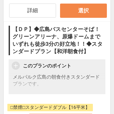
詳細
選択
◇全室Ｗｉ-Ｆｉ＆有線ＬＡＮ完備！ 無
料でインターネットをご利用頂けます
【ＤＰ】◆広島バスセンターそば！
◇全室ＶＯＤ完備
グリーンアリーナ、原爆ドームまで
いずれも徒歩3分の好立地！！◆スタ
【コインランドリーについて】
ンダードプラン【和洋朝食付】
・洗濯機3台、乾燥機3台がございます。
・洗濯機：1回 300円（約30分・洗剤は
自動投入になります）
このプランのポイント
・乾燥機：1回 100円（約30分）
メルパルク広島の朝食付きスタンダード
・利用時間の制限は設けておりません
プランです。
が、深夜から未明の時間帯でのご利用は
ご遠慮下さい
【朝食】
瀬戸内周辺の郷土料理を楽しめる広島の
【ホテルまでのアクセス】
□禁煙□スタンダードダブル【16平米】
朝ごはんを
・広島バスセンターそば 徒歩3分