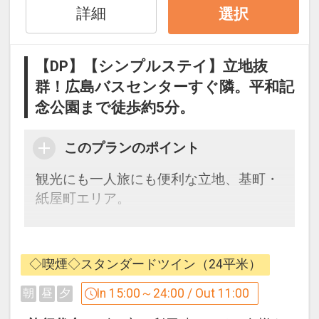
詳細
・ズボンプレッサー、加湿空気清浄機完
選択
備
【DP】【シンプルステイ】立地抜
■アクセス■
群！広島バスセンターすぐ隣。平和記
・広島バスセンター（広島空港リムジン
念公園まで徒歩約5分。
バス発着）すぐ隣！
・広島駅より路面電車（宮島方面）で約
このプランのポイント
15分→「紙屋町西」電停下車、徒歩2分
・タクシーで8分
観光にも一人旅にも便利な立地、基町・
紙屋町エリア。
■周辺施設■
・平和記念公園、原爆ドーム … 徒歩約5
広島バスセンター（空港リムジンバス発
分
着）隣接という
・広島城 … 徒歩約5分
◇喫煙◇スタンダードツイン（24平米）
分かりやすい抜群の立地で、迷わず楽々
・ひろしま美術館 … 徒歩すぐ
チェックイン。
In 15:00～24:00 / Out 11:00
朝
昼
夕
・広島グリーンアリーナ（広島県立総合
皆様の貴重な時間をしっかりとサポート