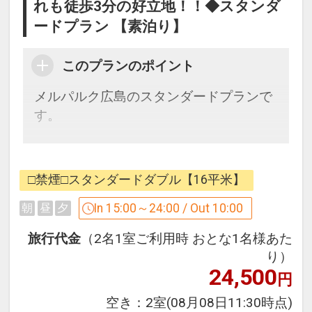
れも徒歩3分の好立地！！◆スタンダ
ードプラン 【素泊り】
このプランのポイント
メルパルク広島のスタンダードプランで
す。
お客様が安心で快適なご滞在ができるよ
うに、清潔なお部屋を提供いたします。
□禁煙□スタンダードダブル【16平米】
フロントスタッフは、フレンドリーなが
らスピードある応対を心がけ、
In 15:00～24:00 / Out 10:00
朝
昼
夕
お客様が安心・安全に広島で思い出深く
旅行代金
（2名1室ご利用時 おとな1名様あた
お過ごしいただけるようお約束いたしま
り）
す。
24,500
円
直前予約にも最適なプランです。
空き：
2室
(08月08日11:30時点)