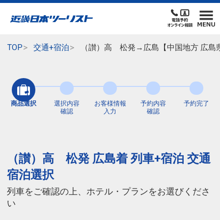
TOP
交通+宿泊
（讃）高 松発→広島【中国地方 広島
商品選択
選択内容
お客様情報
予約内容
予約完了
確認
入力
確認
（讃）高 松発 広島着 列車+宿泊 交通
宿泊選択
列車をご確認の上、ホテル・プランをお選びくださ
い