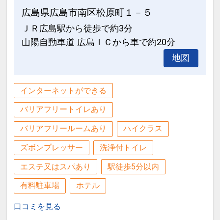
200000005696
（地下駐車場90台・高さ制限1.5M 22：
広島県広島市南区松原町１－５
00以降のご利用の場合はフロントまでご
ＪＲ広島駅から徒歩で約3分
連絡ください）
山陽自動車道 広島ＩＣから車で約20分
地図
設定期間：2021年12月27日～2027年1
月31日
インターネットコース番号：DP-2-
インターネットができる
200000005697
バリアフリートイレあり
バリアフリールームあり
ハイクラス
ズボンプレッサー
洗浄付トイレ
エステ又はスパあり
駅徒歩5分以内
有料駐車場
ホテル
口コミを見る