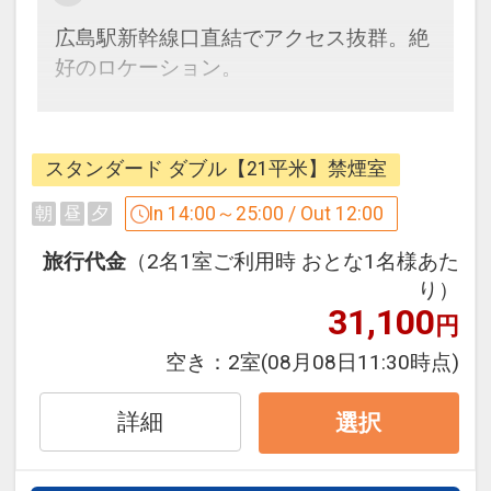
・ミネラルウォーターお一人さま1本無
広島駅新幹線口直結でアクセス抜群。絶
料提供
好のロケーション。
・全室Ｗi-Ｆi・有線ＬＡＮインターネッ
ト接続無料
シンプルな素泊まりの宿泊プランです。
・全室ズボンプレッサー完備
扉を開けたその瞬間から始まる優雅なプ
スタンダード ダブル【21平米】禁煙室
・空気清浄機完備
ライベートタイム。シックな雰囲気のイ
ンテリアに囲まれた清潔感ある室内で旅
In 14:00～25:00 / Out 12:00
朝
昼
夕
【館 内】
先の疲れを癒し、きめ細やかなおもてな
旅行代金
（2名1室ご利用時 おとな1名様あた
・チェックアウトゆとりの12：00
しでやすらぎのひとときをお過ごしくだ
り）
・自動外貨両替機(24時間対応)
さい。
31,100
円
・お荷物お預かりサービス(無料)
空き：
2室
(08月08日11:30時点)
【客 室】
■1階インフォメーションセンター
・全室Ｗi-Ｆi・有線ＬＡＮインターネッ
館内情報をはじめ、広島の観光やグルメ
詳細
ト接続無料
選択
情報など、地域の魅力を発信し、ゲスト
・全室ズボンプレッサー完備
からの様々な問合せにお応えします。
・空気清浄機完備