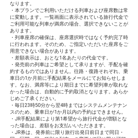
なります。
・本プランでご利用いただける列車および座席数は常
に変動します。一覧画面に表示されている旅行代金で
ご利用可能な列車が満席の場合、選択できないことが
あります。
・列車座席の確保は、座席選択時ではなく予約完了時
に行われます。そのため、ご指定いただいた座席をご
用意できない場合があります。
・差額表示は、おとな1名あたりの代金です。
・発売前の列車はご希望として承りますが、手配を確
約するものではありません。往路・復路それぞれ、乗
車日の1か月前に手配結果をメールにてお知らせしま
す。なお、満席等により期日までに希望列車が取れな
かった場合は、自動的に予約取消となります。あらか
じめご了承ください。
・毎日23時50分から翌4時まではシステムメンテナン
スのため、乗車日が1か月以内の予約はできません。
・JR手配結果により第1希望から旅行代金が増額とな
った場合は、差額をお支払いいただきます。
・JR券は、発券前に限り旅行出発日前日まで同日・