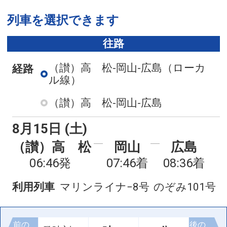
列車を選択できます
往路
（讃）高 松-岡山-広島
（ローカ
経路
ル線）
（讃）高 松-岡山-広島
8月15日 (土)
（讃）高 松
岡山
広島
06:46発
07:46着
08:36着
利用列車
マリンライナ−8号
のぞみ101号
前の
後の