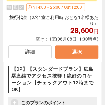
お部屋はシングルルームのため狭いです
In 14:00～25:00 / Out 12:00
朝
昼
夕
が、シングルベッド2台ですのでお一人
さま1台ずつご利用いただけます。
旅行代金
（2名1室ご利用時 おとな1名様あた
また装備品も他のスタンダードルームと
り）
28,600
変わりませんのでご安心くださいませ。
円
空き：
1室
(08月08日11:30時点)
○ＰＯＩＮＴ○
お部屋がシングルルームと同じ18平米と
詳細
選択
小さめの為、リーズナブルな価格でご提
供させて頂きます。
価格にこだわるお客さまにおすすめで
【DP】【スタンダードプラン】広島
す。
駅直結でアクセス抜群！絶好のロケ
ーション【チェックアウト12時まで
★・・・・・・★・・・・・・
OK】
★・・・・・・★・・・・・・★・・・
このプランのポイント
【客 室】