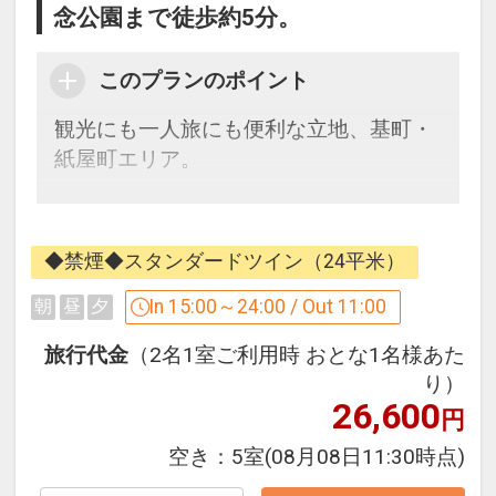
念公園まで徒歩約5分。
このプランのポイント
観光にも一人旅にも便利な立地、基町・
紙屋町エリア。
広島バスセンター（空港リムジンバス発
着）隣接という
◆禁煙◆スタンダードツイン（24平米）
分かりやすい抜群の立地で、迷わず楽々
チェックイン。
In 15:00～24:00 / Out 11:00
朝
昼
夕
皆様の貴重な時間をしっかりとサポート
旅行代金
（2名1室ご利用時 おとな1名様あた
いたします。
り）
26,600
円
■お部屋■
空き：
5室
(08月08日11:30時点)
・客室は全て14階、22平米以上
・バスルームには、女性に嬉しい拡大鏡