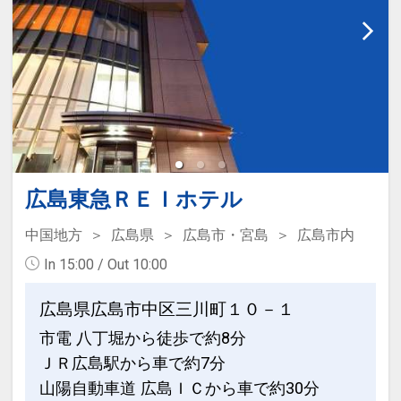
・平和記念公園、原爆ドーム … 徒歩約5
分
・広島城 … 徒歩約5分
・ひろしま美術館 … 徒歩すぐ
・広島グリーンアリーナ（広島県立総合
体育館）… 徒歩約5分
・縮景園、広島県立美術館 … 徒歩約15
分
・MAZDA Zoom-Zoom スタジアム広島
広島東急ＲＥＩホテル
… ホテルよりバスにて約20分
中国地方
広島県
広島市・宮島
広島市内
・広島エディオンスタジアム
In 15:00 / Out 10:00
… ホテルよりアストラムライン「県庁
前」駅乗車約30分、広域公園前」下車、
広島県広島市中区三川町１０－１
徒歩10分
市電 八丁堀から徒歩で約8分
ＪＲ広島駅から車で約7分
設定期間：2023年4月24日～2027年5月
山陽自動車道 広島ＩＣから車で約30分
31日