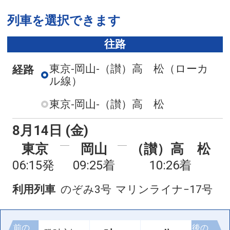
列車を選択できます
往路
東京-岡山-（讃）高 松
（ローカ
経路
ル線）
東京-岡山-（讃）高 松
8月14日 (金)
東京
岡山
（讃）高 松
06:15発
09:25着
10:26着
利用列車
のぞみ3号
マリンライナ−17号
前の
後の