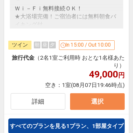
Ｗｉ－Ｆｉ無料接続ＯＫ！
★大浴場完備！ご宿泊者には無料朝食バ
イキング付
ホテルポイント
ツイン
In 15:00 / Out 10:00
朝
昼
夕
●朝食無料 朝食（バイキング）を無料で
お召し上がりいただけます。
旅行代金
（2名1室ご利用時 おとな1名様あた
り）
49,000
※旅行代金に含まれます。
円
空き：
1室
(08月07日19:46時点)
ここがポイント！
●全客室、ロビーＷｉ－Ｆｉ無料接続Ｏ
詳細
選択
Ｋ！
●全客室に加湿空気清浄機を完備！
●ラジウム人工温泉の大浴場を完備！
すべてのプランを見る
1プラン、1部屋タイプ
＜営業時間＞１５：００～２：００／