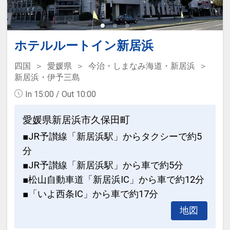
ホテルルートイン新居浜
四国
愛媛県
今治・しまなみ海道・新居浜
新居浜・伊予三島
In 15:00 / Out 10:00
愛媛県新居浜市久保田町
■JR予讃線「新居浜駅」からタクシーで約5
分
■JR予讃線「新居浜駅」から車で約5分
■松山自動車道「新居浜IC」から車で約12分
■「いよ西条IC」から車で約17分
地図