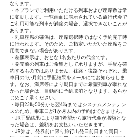
なります。
・本プランでご利用いただける列車および座席数は常
に変動します。一覧画面に表示されている旅行代金で
ご利用可能な列車が満席の場合、選択できないことが
あります。
・列車座席の確保は、座席選択時ではなく予約完了時
に行われます。そのため、ご指定いただいた座席をご
用意できない場合があります。
・差額表示は、おとな1名あたりの代金です。
・発売前の列車はご希望として承りますが、手配を確
約するものではありません。往路・復路それぞれ、乗
車日の1か月前に手配結果をメールにてお知らせしま
す。なお、満席等により期日までに希望列車が取れな
かった場合は、自動的に予約取消となります。あらか
じめご了承ください。
・毎日23時50分から翌4時まではシステムメンテナン
スのため、乗車日が1か月以内の予約はできません。
・JR手配結果により第1希望から旅行代金が増額とな
った場合は、差額をお支払いいただきます。
・JR券は、発券前に限り旅行出発日前日まで同日・