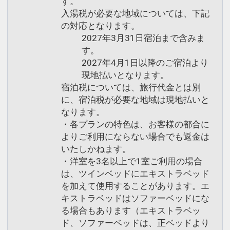
す。
入湯税が必要な地域については、下記
＜周辺のご案内＞
の対応となります。
●スーパーマーケットまで徒歩約１分
2027年3月31日宿泊まで含みま
※年中無休 営業時間：９：００～２２：
す。
００
2027年4月1日以降のご宿泊より
●大型ショッピングセンター（イオン）
現地払いとなります。
までお車で約５分
宿泊税については、旅行代金とは別
に、宿泊税が必要な地域は現地払いと
●愛媛県総合科学博物館 ホテルからお車
なります。
で約２０分
・各プランの特色は、お客様の都合に
●マイントピア別子 ホテルからお車で約
よりご利用にならない場合でも返金は
１５分
いたしかねます。
・洋室を3名以上で1室ご利用の場合
設定期間：2026年4月1日～2027年3月
は、ツインベッドにエキストラベッド
31日
を加えて使用することがあります。エ
インターネットコース番号：DP-1-
キストラベッドはソファーベッドにな
る場合もあります（エキストラベッ
17312300
ド、ソファーベッドは、正ベッドより