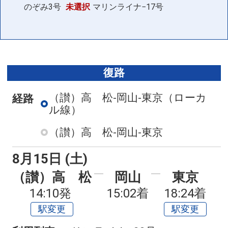
のぞみ3号
未選択
マリンライナ−17号
復路
（讃）高 松-岡山-東京
（ローカ
経路
ル線）
（讃）高 松-岡山-東京
8月15日 (土)
（讃）高 松
岡山
東京
14:10発
15:02着
18:24着
駅変更
駅変更