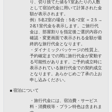
り、切り捨てた値を1室あたりの人数
00～10：00まで
として宿泊代金に用いて計算された金
※１２／２９～１／４は運休となりま
額が表示されます。
す。
例）5名2室の場合：5名÷2室 ＝ 2.5 →
2名1室代金を表示します。ご旅行代
金は、部屋割りを指定後ご選択内容の
※乗車定員に制限がございますのであら
確認・変更画面で表示される金額が最
かじめご了承くださいませ。（５名ま
終的な旅行代金となります。
で）
・ダイナミックパッケージの性質上、
詳しい時刻は直接ホテルにお問い合わせ
予約確定までの間に旅行代金が変動す
ください。
る可能性があります。ご予約成立時に
電話番号：０８９７－３１－２５１１
表示されている旅行代金での契約成立
となります。あらかじめご了承の上お
●松山自動車道新居浜ＩＣからお車で約
申し込みください。
１２分
■ 宿泊について
●無料立体駐車場１１１台（先着順）ご
用意！ ※大型車不可です。
・旅行代金には、宿泊費・サービス
料・消費税等・プラン特色は含まれま