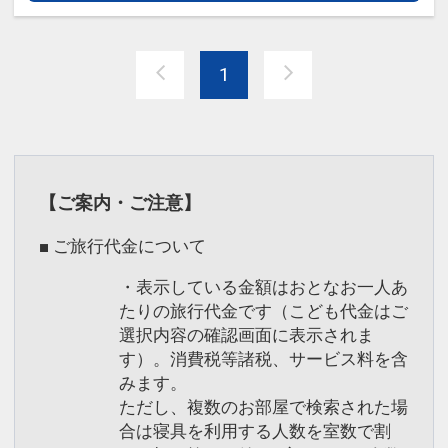
５：００～１０：００
1
＜交通のご案内＞
●ＪＲ予讃線新居浜駅お車で約３分
【送迎のご案内】
駅へのお迎え
・月～木曜日（祝日・祝前日除く）17：
【ご案内・ご注意】
00～22：00
■ ご旅行代金について
新居浜駅から列車の到着時刻にあわせて
送迎がございます。
・表示している金額はおとなお一人あ
※１２／２９～１／３は運休となりま
たりの旅行代金です（こども代金はご
す。
選択内容の確認画面に表示されま
す）。消費税等諸税、サービス料を含
みます。
駅へのお送り（予約制／チェックイン時
ただし、複数のお部屋で検索された場
にフロントでお申し出ください）
合は寝具を利用する人数を室数で割
・火～土曜日（祝日・祝前日除く）7：