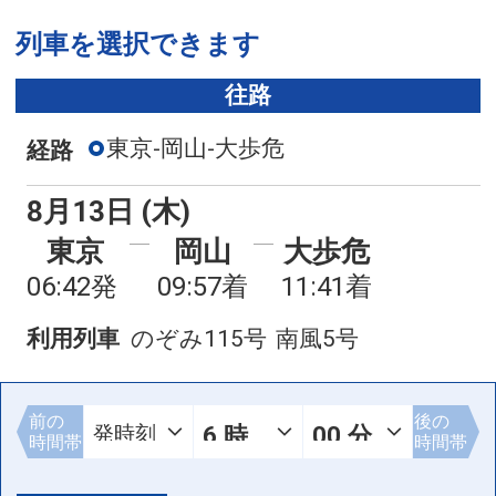
列車を選択できます
往路
東京-岡山-大歩危
経路
8月13日 (木)
東京
岡山
大歩危
06:42発
09:57着
11:41着
利用列車
のぞみ115号
南風5号
前の
後の
時間帯
時間帯