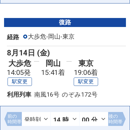
復路
大歩危-岡山-東京
経路
8月14日 (金)
大歩危
岡山
東京
14:05発
15:41着
19:06着
駅変更
駅変更
利用列車
南風16号
のぞみ172号
前の
後の
時間帯
時間帯