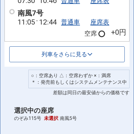
07:30
10:46
普通車
座席表
南風7号
11:05
12:44
普通車
座席表
+0円
空席
列車をさらに見る
○：空席あり △：空席わずか ×：満席
＊：発売前もしくはシステムメンテナンス中
差額は同日の最安値からの価格です
選択中の座席
のぞみ115号
未選択
南風5号