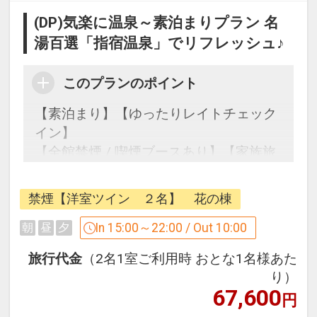
(DP)気楽に温泉～素泊まりプラン 名
湯百選「指宿温泉」でリフレッシュ♪
このプランのポイント
【素泊まり】【ゆったりレイトチェック
イン】
【全館禁煙 / 喫煙ブースあり】【家族旅
行】
禁煙【洋室ツイン ２名】 花の棟
早めにチェックインを済ませて指宿観光
In 15:00～22:00 / Out 10:00
朝
昼
夕
やビジネスにお出かけの方、砂むし温泉
旅行代金
（2名1室ご利用時 おとな1名様あた
など、
り）
観光スポットを一日中満喫し、当館への
67,600
円
ご到着が遅い時間になられるお客様に最