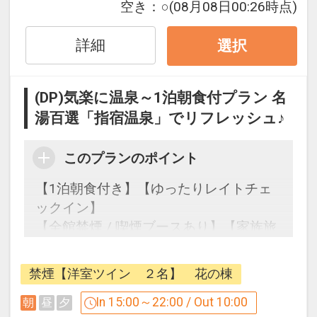
空き：
○
(08月08日00:26時点)
適の素泊りプランです♪
詳細
▼ゆったりレイトイン
選択
チェックイン時間15:00～22:00（通常
15:00～20：00）
(DP)気楽に温泉～1泊朝食付プラン 名
湯百選「指宿温泉」でリフレッシュ♪
▼世界でも大変珍しい指宿名物「砂むし
温泉」も館内に完備！
このプランのポイント
天候や季節に左右されず、いつでもお楽
しみ頂けます。
【1泊朝食付き】【ゆったりレイトチェ
また、砂むし体験後はそのまま大浴場
ックイン】
『元禄風呂』へ♪
【全館禁煙 / 喫煙ブースあり】【家族旅
行】
【宿泊条件】
・２名様１室より承ります。
禁煙【洋室ツイン ２名】 花の棟
・ご到着が20時を過ぎる場合は、フロン
早めにチェックインを済ませて指宿観光
In 15:00～22:00 / Out 10:00
朝
昼
夕
ト（0993-22-3137）へご連絡くださ