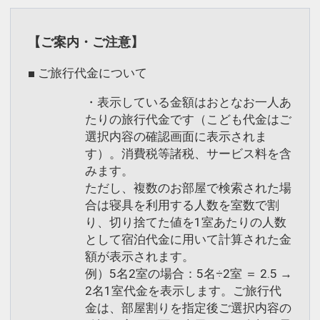
チェックイン時間15:00～22:00（通常
【宿泊条件】
15:00～20：00）
・２名様１室より承ります。
【ご案内・ご注意】
・ご到着が２０時を過ぎる場合は、フロ
設定期間：2022年1月12日～2027年1月
ント（０９９３－２２－３１３７）へご
■ ご旅行代金について
31日
連絡下さい。
インターネットコース番号：DP-2-
・表示している金額はおとなお一人あ
・お食事会場は当日のご案内となりま
200000001297
たりの旅行代金です（こども代金はご
す。
選択内容の確認画面に表示されま
・各種併用は出来ません。
す）。消費税等諸税、サービス料を含
みます。
気楽に温泉～1泊朝食付プラン 名湯百選
ただし、複数のお部屋で検索された場
合は寝具を利用する人数を室数で割
「指宿温泉」でリフレッシュ♪
り、切り捨てた値を1室あたりの人数
【1泊朝食付き】【ゆったりレイトチェ
として宿泊代金に用いて計算された金
ックイン】
額が表示されます。
例）5名2室の場合：5名÷2室 ＝ 2.5 →
早めにチェックインを済ませて指宿観光
2名1室代金を表示します。ご旅行代
やビジネスにお出かけの方、
金は、部屋割りを指定後ご選択内容の