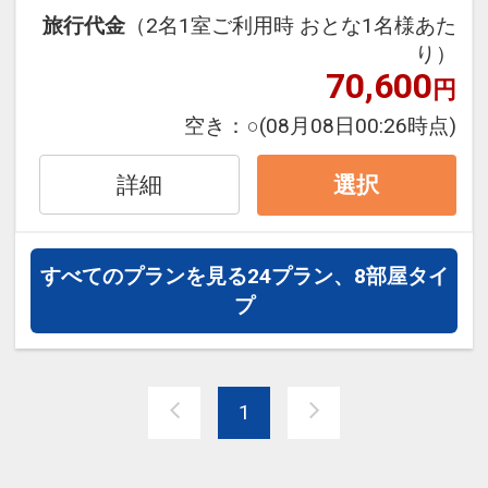
やビジネスにお出かけの方、
い。
旅行代金
（2名1室ご利用時 おとな1名様あた
砂むし温泉など、観光スポットを一日中
・各種併用は出来ません。
り）
満喫し、
70,600
円
当館へのご到着が遅い時間になられるお
気楽に温泉～素泊りプラン 名湯百選「指
空き：
○
(08月08日00:26時点)
客様に最適の1泊朝食付きプランです♪
宿温泉」でリフレッシュ♪
【素泊まり】【ゆったりレイトチェック
詳細
▼ゆったりレイトイン
選択
イン】
チェックイン時間15:00～22:00（通常
15:00～20：00）
早めにチェックインを済ませて指宿観光
すべてのプランを見る
24プラン、8部屋タイ
やビジネスにお出かけの方、砂むし温泉
▼世界でも大変珍しい指宿名物「砂むし
プ
など、
温泉」も館内に完備！
観光スポットを一日中満喫し、当館への
天候や季節に左右されず、いつでもお楽
ご到着が遅い時間になられるお客様に最
しみ頂けます。
適の素泊りプランです♪
1
また、砂むし体験後はそのまま大浴場
『元禄風呂』へ♪
▼ゆったりレイトイン