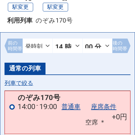
駅変更
駅変更
利用列車
のぞみ170号
前の
後の
時間帯
時間帯
通常の列車
列車で絞る
のぞみ170号
14:00
19:00
普通車
座席条件
+0円
空席
＊