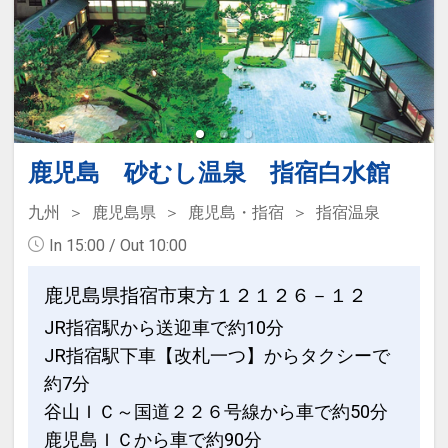
鹿児島 砂むし温泉 指宿白水館
九州
鹿児島県
鹿児島・指宿
指宿温泉
In 15:00 / Out 10:00
鹿児島県指宿市東方１２１２６－１２
JR指宿駅から送迎車で約10分
JR指宿駅下車【改札一つ】からタクシーで
約7分
谷山ＩＣ～国道２２６号線から車で約50分
鹿児島ＩＣから車で約90分