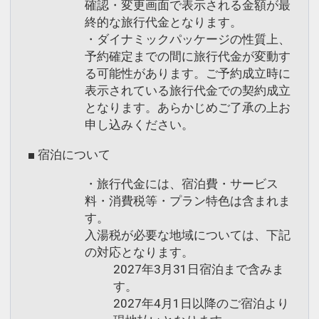
砂むし温泉など、観光スポットを一日中
確認・変更画面で表示される金額が最
満喫し、
終的な旅行代金となります。
・ダイナミックパッケージの性質上、
当館へのご到着が遅い時間になられるお
予約確定までの間に旅行代金が変動す
客様に最適の1泊朝食付きプランです♪
る可能性があります。ご予約成立時に
表示されている旅行代金での契約成立
▼ゆったりレイトイン
となります。あらかじめご了承の上お
チェックイン時間15:00～22:00（通常
申し込みください。
15:00～20：00）
■ 宿泊について
設定期間：2022年1月12日～2027年1月
・旅行代金には、宿泊費・サービス
31日
料・消費税等・プラン特色は含まれま
インターネットコース番号：DP-2-
す。
200000001296
入湯税が必要な地域については、下記
の対応となります。
2027年3月31日宿泊まで含みま
す。
2027年4月1日以降のご宿泊より