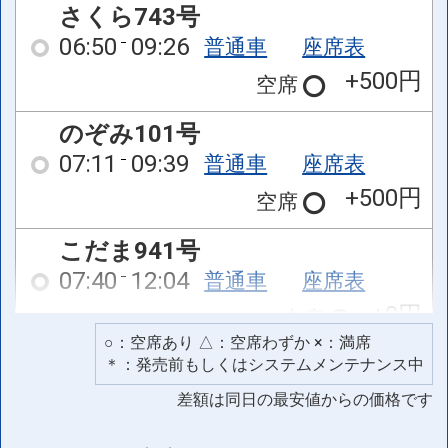
さくら743号
06:50
09:26
普通車
座席表
+500円
空席
のぞみ101号
07:11
09:39
普通車
座席表
+500円
空席
こだま941号
07:40
12:04
普通車
座席表
+0円
空席
○：空席あり △：空席わずか ×：満席
こだま945号
＊：発売前もしくはシステムメンテナンス中
09:32
13:51
普通車
座席表
差額は同日の最安値からの価格です
+0円
空席