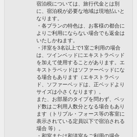
お子様に制限させていただきます。
宿泊税については、旅行代金とは別
※12歳未満のお子様のご利用に際して
に、宿泊税が必要な地域は現地払いと
なります。
は、監督者の同伴をお願いいたします。
・各プランの特色は、お客様の都合に
よりご利用にならない場合でも返金は
設定期間：2024年4月4日～2026年11月
いたしかねます。
30日
・洋室を3名以上で1室ご利用の場合
インターネットコース番号：DP-2-
は、ツインベッドにエキストラベッド
200000031269
を加えて使用することがあります。エ
キストラベッドはソファーベッドにな
る場合もあります（エキストラベッ
ド、ソファーベッドは、正ベッドより
サイズは小さくなります）。
また、お部屋のタイプを問わず、ベッ
ド数はご利用人数分となる場合もあり
ます（トリプル・フォース等の客室に
表示されている定員以下で宿泊される
場合 等）。
・和室または和洋室をご利用の場合、