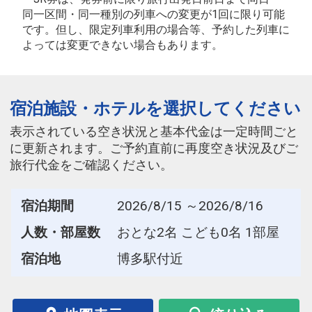
+0円
空席
同一区間・同一種別の列車への変更が1回に限り可能
です。但し、限定列車利用の場合等、予約した列車に
こだま970号
よっては変更できない場合もあります。
19:25
23:18
普通車
座席表
+0円
空席
宿泊施設・ホテルを選択してください
表示されている空き状況と基本代金は一定時間ごと
列車をさらに見る
に更新されます。ご予約直前に再度空き状況及びご
旅行代金をご確認ください。
宿泊期間
2026/8/15 ～2026/8/16
人数・部屋数
おとな2名 こども0名 1部屋
宿泊地
博多駅付近