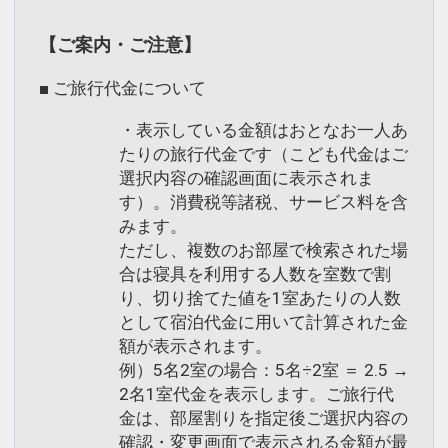
ます。
＜営業時間＞ デイタイム 6:30～12:00 ／
男湯にはドライサウナ、女湯にはスチー
14:00～19:00
【ご案内・ご注意】
ムサウナも設置。
ナイトタイム 19:00～23:00
■ ご旅行代金について
※お子様のご利用はオムツが取れている
最上階スパエリアは、8mもの高さから
お子様に制限させていただきます。
流れ落ちる滝が目を引く空間です。
・表示している金額はおとなお一人あ
※12歳未満のお子様のご利用に際して
敷地内温泉を用いたプール、ジェットバ
たりの旅行代金です（こども代金はご
は、監督者の同伴をお願いいたします。
ス、足湯、寝湯を完備。
選択内容の確認画面に表示されま
す）。消費税等諸税、サービス料を含
さらに、プールサイドでドリンクや軽食
設定期間：2024年4月4日～2026年11月
みます。
を愉しんでいただくこともできます。
ただし、複数のお部屋で検索された場
30日
※プール、ジェットバスをご利用の際は
合は寝具を利用する人数を室数で割
インターネットコース番号：DP-2-
水着をご着用ください。
り、切り捨てた値を1室あたりの人数
200000031268
※デイタイムのお子様のご利用は身長
として宿泊代金に用いて計算された金
120cm以上に制限させていただきます
額が表示されます。
（足湯は除く）。
例）5名2室の場合：5名÷2室 ＝ 2.5 →
※12歳未満のお子様のご利用に際して
2名1室代金を表示します。ご旅行代
金は、部屋割りを指定後ご選択内容の
は、監督者の同伴をお願いいたします。
確認・変更画面で表示される金額が最
※ナイトタイムのご利用・ご入場は18歳