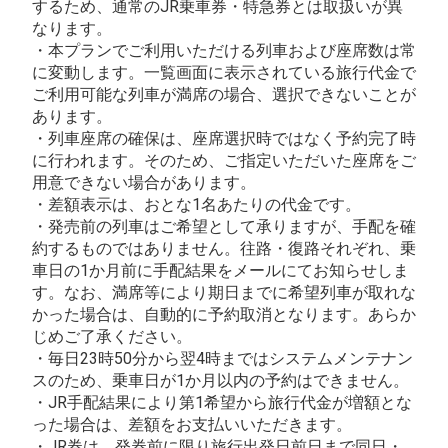
するため、通常のJR乗車券・特急券とは取扱いが異
なります。
こだま958号
・本プランでご利用いただける列車および座席数は常
14:54
19:25
普通車
座席表
に変動します。一覧画面に表示されている旅行代金で
ご利用可能な列車が満席の場合、選択できないことが
+0円
空席
あります。
・列車座席の確保は、座席選択時ではなく予約完了時
こだま960号
に行われます。そのため、ご指定いただいた座席をご
用意できない場合があります。
15:54
20:25
普通車
座席表
・差額表示は、おとな1名あたりの代金です。
+0円
空席
・発売前の列車はご希望として承りますが、手配を確
約するものではありません。往路・復路それぞれ、乗
車日の1か月前に手配結果をメールにてお知らせしま
こだま962号
す。なお、満席等により期日までに希望列車が取れな
16:54
21:18
普通車
座席表
かった場合は、自動的に予約取消となります。あらか
+0円
じめご了承ください。
空席
・毎日23時50分から翌4時まではシステムメンテナン
スのため、乗車日が1か月以内の予約はできません。
こだま966号
・JR手配結果により第1希望から旅行代金が増額とな
17:55
22:20
普通車
座席表
った場合は、差額をお支払いいただきます。
・JR券は、発券前に限り旅行出発日前日まで同日・