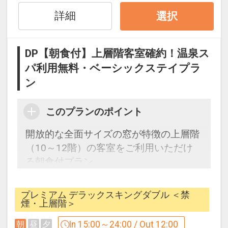
■SPA lucida■
詳細
選択
ご滞在中は下記温泉スパ施設を無料でご
利用いただけます。
●【アウトドアスパ】
DP【朝食付】上層階客室確約！温泉ス
＜営業時間＞ デイタイム 6:30～12:00 ／
パ利用無料・ベーシックステイプラ
14:00～19:00
ン
ナイトタイム 19:00～23:00
最上階スパエリアは、8mもの高さから
このプランのポイント
流れ落ちる滝が目を引く空間です。
敷地内温泉を用いたプール、ジェットバ
開放的な全面サイズの窓が特徴の上層階
ス、足湯、寝湯を完備。
（10～12階）の客室をご利用いただけ
さらに、プールサイドでドリンクや軽食
る朝食付プラン。
を愉しんでいただくこともできます。
※プール、ジェットバスをご利用の際は
■ご朝食■
プレミアム デラックスキングダブル ＜禁
水着をご着用ください。
13F SOMEWHERE RESTAURANT ＆
煙・上層階＞
※デイタイムのお子様のご利用は身長
BAR（7:00～10:30/L.O.10:00）
In 15:00～24:00 / Out 12:00
朝
昼
夕
120cm以上に制限させていただきます