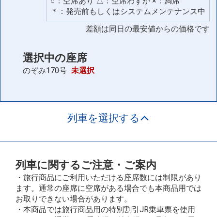
○：空席あり △：空席わずか ×：満席
さくら794号
＊：発売前もしくはシステムメンテナンス中
14:45
17:21
差額は同日の最安値からの価格です
空席
選択中の座席
さくら758号
のぞみ170号
未選択
15:23
17:59
空席
列車を選択する
さくら760号
15:45
18:21
空席
列車に関するご注意・ご案内
・旅行商品にご利用いただける座席数には制限があり
さくら762号
ます。通常の座席に空席がある場合でも本商品用では
16:23
18:59
お取りできない場合があります。
・本商品では旅行商品用の特別割引JR乗車票を使用
空席