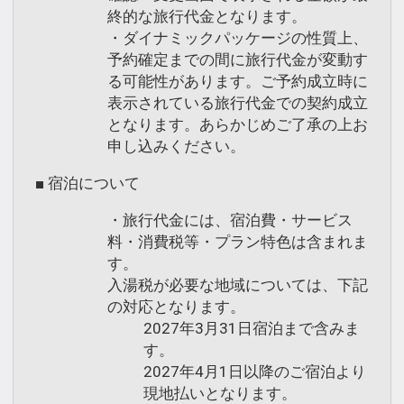
終的な旅行代金となります。
以上に限らせていただきます。（2022
・ダイナミックパッケージの性質上、
年4月1日より）
予約確定までの間に旅行代金が変動す
※混雑時にはご入場、ご利用時間を制限
る可能性があります。ご予約成立時に
させていただく場合もございます。
表示されている旅行代金での契約成立
※お客様の安全のため、荒天時はクロー
となります。あらかじめご了承の上お
ズさせていただく場合がございます。
申し込みください。
●【内湯】
■ 宿泊について
＜営業時間＞ 6:30～12:00 ／ 14:00～
24:00
・旅行代金には、宿泊費・サービス
最上階、ガラス張りの内湯からは福岡空
料・消費税等・プラン特色は含まれま
す。
港方面の景色を楽しみながら
入湯税が必要な地域については、下記
リラックスした時間を過ごしていただけ
の対応となります。
ます。
2027年3月31日宿泊まで含みま
男湯にはドライサウナ、女湯にはスチー
す。
ムサウナも設置。
2027年4月1日以降のご宿泊より
※お子様のご利用はオムツが取れている
現地払いとなります。