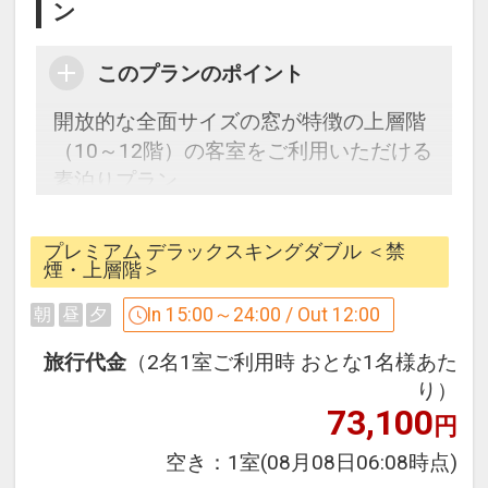
ン
このプランのポイント
開放的な全面サイズの窓が特徴の上層階
（10～12階）の客室をご利用いただける
素泊りプラン。
ホテル最上階にある温泉を利用した屋外
スパ・屋内浴場を無料でご利用いただけ
プレミアム デラックスキングダブル ＜禁
ます。
煙・上層階＞
In 15:00～24:00 / Out 12:00
朝
昼
夕
■プレミアムルーム特色■
●屋上アウトドアスパご利用の際、水着
旅行代金
（2名1室ご利用時 おとな1名様あた
のお貸出し無料
り）
73,100
●ロビーラウンジ「カフェ エンパシー」
円
にてウェルカムドリンク1杯サービス
空き：
1室
(08月08日06:08時点)