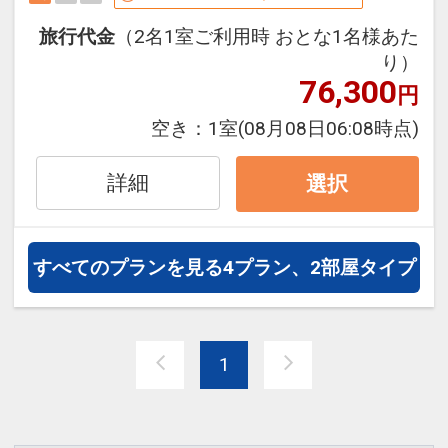
下記セットメニューをお選びいただけま
（足湯は除く）。
す。
旅行代金
（2名1室ご利用時 おとな1名様あた
※12歳未満のお子様のご利用に際して
・アメリカンブレックファスト
り）
は、監督者の同伴をお願いいたします。
76,300
・和食御膳
円
※ナイトタイムのご利用・ご入場は18歳
・サラダ＆フルーツセット
空き：
1室
(08月08日06:08時点)
以上に限らせていただきます。（2022年
・博多うどんセット
4月1日より）
詳細
選択
※混雑時にはご入場、ご利用時間を制限
■プレミアムルーム特色■
させていただく場合もございます。
●屋上アウトドアスパご利用の際、水着
※お客様の安全のため、荒天時はクロー
のお貸出し無料
すべてのプランを見る
4プラン、2部屋タイプ
ズさせていただく場合がございます。
●ロビーラウンジ「カフェ エンパシー」
●【内湯】
にてウェルカムドリンク１杯サービス
＜営業時間＞ 6:30～12:00 ／ 14:00～
24:00
■SPA lucida■
1
最上階、ガラス張りの内湯からは福岡空
ご滞在中は下記温泉スパ施設を無料でご
港方面の景色を楽しみながら
利用いただけます。
リラックスした時間を過ごしていただけ
●【アウトドアスパ】