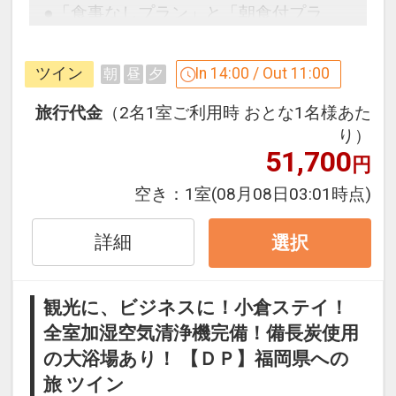
●「食事なしプラン」と「朝食付プラ
ン」を掲載しています。
※ご覧のページがどちらかを
【食事条
ツイン
In 14:00 / Out 11:00
朝
昼
夕
件】
の項目でご確認のうえ、予約にお進
み下さい。
旅行代金
（2名1室ご利用時 おとな1名様あた
り）
51,700
円
設定期間：2026年4月1日～2027年3月
空き：
1室
(08月08日03:01時点)
31日
インターネットコース番号：DP-1-
詳細
選択
17328454
観光に、ビジネスに！小倉ステイ！
全室加湿空気清浄機完備！備長炭使用
の大浴場あり！ 【ＤＰ】福岡県への
旅 ツイン