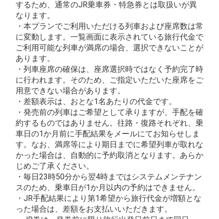
するため、通常のJR乗車券・特急券とは取扱いが異
なります。
・本プランでご利用いただける列車および座席数は常
に変動します。一覧画面に表示されている旅行代金で
ご利用可能な列車が満席の場合、選択できないことが
あります。
・列車座席の確保は、座席選択時ではなく予約完了時
に行われます。そのため、ご指定いただいた座席をご
用意できない場合があります。
・差額表示は、おとな1名あたりの代金です。
・発売前の列車はご希望として承りますが、手配を確
約するものではありません。往路・復路それぞれ、乗
車日の1か月前に手配結果をメールにてお知らせしま
す。なお、満席等により期日までに希望列車が取れな
かった場合は、自動的に予約取消となります。あらか
じめご了承ください。
・毎日23時50分から翌4時まではシステムメンテナン
スのため、乗車日が1か月以内の予約はできません。
・JR手配結果により第1希望から旅行代金が増額とな
った場合は、差額をお支払いいただきます。