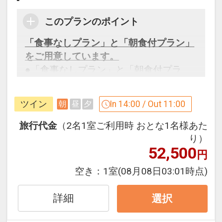
このプランのポイント
「食事なしプラン」と「朝食付プラン」
をご用意しています。
●「食事なしプラン」と「朝食付プラ
ン」を掲載しています。
※ご覧のページがどちらかを
【食事条
ツイン
In 14:00 / Out 11:00
朝
昼
夕
件】
の項目でご確認のうえ、予約にお進
み下さい。
旅行代金
（2名1室ご利用時 おとな1名様あた
り）
52,500
円
設定期間：2026年4月1日～2027年3月
空き：
1室
(08月08日03:01時点)
31日
インターネットコース番号：DP-1-
詳細
選択
17328454