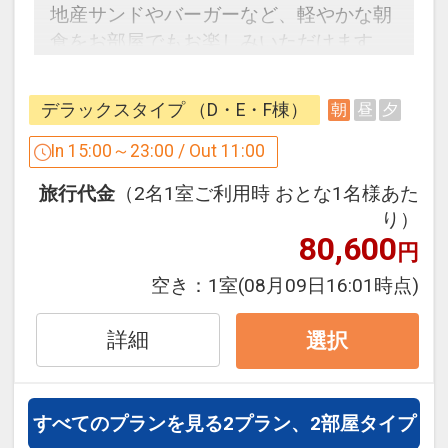
地産サンドやバーガーなど、軽やかな朝
初回ご入場のパスポートをお持ちでない
食をお部屋でもお楽しみいただけます。
場合は、対象外です。
なお、翌日パスポートは、ハウステンボ
【ご朝食】
ス直営5ホテルのチェックアウト日まで
デラックスタイプ （D・E・F棟）
朝
昼
夕
お好みのサンドイッチやバーガーなどを
が対象です。
お選びいただき、レストランやお部屋な
In 15:00～23:00 / Out 11:00
※詳しい内容については、ハウステンボ
どお好きな場所でお楽しみいただけま
ス公式ホームページにてご確認くださ
旅行代金
（2名1室ご利用時 おとな1名様あた
す。
い。
り）
※予告なく変更・廃止とさせていただく
80,600
円
【ご宿泊サービス】
場合がございます。
・アーリーパークイン
空き：
1室
(08月09日16:01時点)
・翌日パスポート付き
設定期間：2026年4月8日～2027年3月
・宿泊者専用駐車場利用（※敷地内時間
詳細
選択
31日
貸駐車場は有料）
インターネットコース番号：DP-2-
・入国ゲート～ホテル間の直行バス利用
200000044660
※チェックイン日（初回ご入場）のハウ
すべてのプランを見る
2プラン、2部屋タイプ
ステンボスのパスポートは別途ご購入く