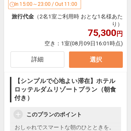
お選びいただき、レストランやお部屋な
In 15:00～23:00 / Out 11:00
どお好きな場所でお楽しみいただけま
旅行代金
（2名1室ご利用時 おとな1名様あた
す。
り）
75,300
円
【ご宿泊サービス】
・アーリーパークイン
空き：
1室
(08月09日16:01時点)
・翌日パスポート付き
・宿泊者専用駐車場利用（※敷地内時間
詳細
選択
貸駐車場は有料）
・入国ゲート～ホテル間の直行バス利用
【シンプルで心地よい滞在】ホテル
※チェックイン日（初回ご入場）のハウ
ロッテルダムリゾートプラン（朝食
ステンボスのパスポートは別途ご購入く
付き）
ださい。
※チェックイン日（初回ご入場）のパス
ポートをご提示で、翌日パスポートをフ
このプランのポイント
ロントにてお渡しします。添い寝のお子
おしゃれでスマートな朝のひとときを。
様も対象です。