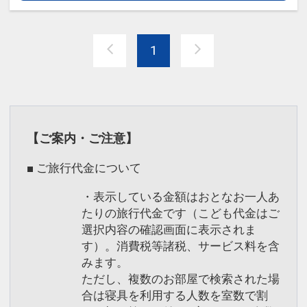
ださい。
※チェックイン日（初回ご入場）のパス
1
ポートをご提示で、翌日パスポートをフ
ロントにてお渡しします。添い寝のお子
様も対象です。
初回ご入場のパスポートをお持ちでない
場合は、対象外です。
【ご案内・ご注意】
なお、翌日パスポートは、ハウステンボ
ス直営5ホテルのチェックアウト日まで
■ ご旅行代金について
が対象です。
・表示している金額はおとなお一人あ
※詳しい内容については、ハウステンボ
たりの旅行代金です（こども代金はご
ス公式ホームページにてご確認くださ
選択内容の確認画面に表示されま
い。
す）。消費税等諸税、サービス料を含
※予告なく変更・廃止とさせていただく
みます。
場合がございます。
ただし、複数のお部屋で検索された場
合は寝具を利用する人数を室数で割