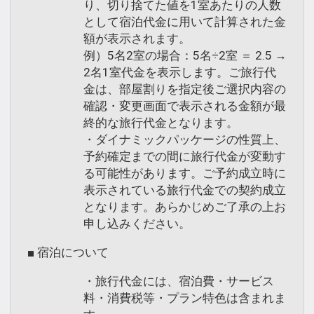
り、切り捨てた値を1室あたりの人数
設定期間：2026年4月8日～2027年3月
として宿泊代金に用いて計算された金
31日
額が表示されます。
インターネットコース番号：DP-2-
例）5名2室の場合：5名÷2室 ＝ 2.5 →
200000044660
2名1室代金を表示します。ご旅行代
金は、部屋割りを指定後ご選択内容の
確認・変更画面で表示される金額が最
終的な旅行代金となります。
・ダイナミックパッケージの性質上、
予約確定までの間に旅行代金が変動す
る可能性があります。ご予約成立時に
表示されている旅行代金での契約成立
となります。あらかじめご了承の上お
申し込みください。
■ 宿泊について
・旅行代金には、宿泊費・サービス
料・消費税等・プラン特色は含まれま