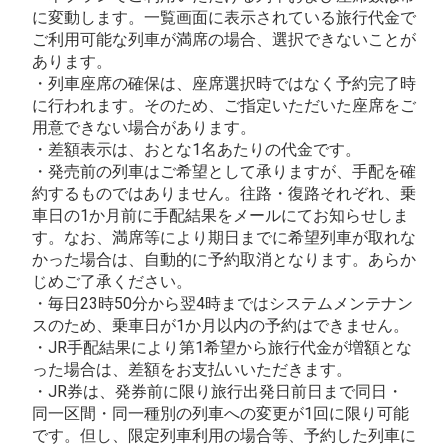
に変動します。一覧画面に表示されている旅行代金で
ご利用可能な列車が満席の場合、選択できないことが
あります。
・列車座席の確保は、座席選択時ではなく予約完了時
に行われます。そのため、ご指定いただいた座席をご
用意できない場合があります。
・差額表示は、おとな1名あたりの代金です。
・発売前の列車はご希望として承りますが、手配を確
約するものではありません。往路・復路それぞれ、乗
車日の1か月前に手配結果をメールにてお知らせしま
す。なお、満席等により期日までに希望列車が取れな
かった場合は、自動的に予約取消となります。あらか
じめご了承ください。
・毎日23時50分から翌4時まではシステムメンテナン
スのため、乗車日が1か月以内の予約はできません。
・JR手配結果により第1希望から旅行代金が増額とな
った場合は、差額をお支払いいただきます。
・JR券は、発券前に限り旅行出発日前日まで同日・
同一区間・同一種別の列車への変更が1回に限り可能
です。但し、限定列車利用の場合等、予約した列車に