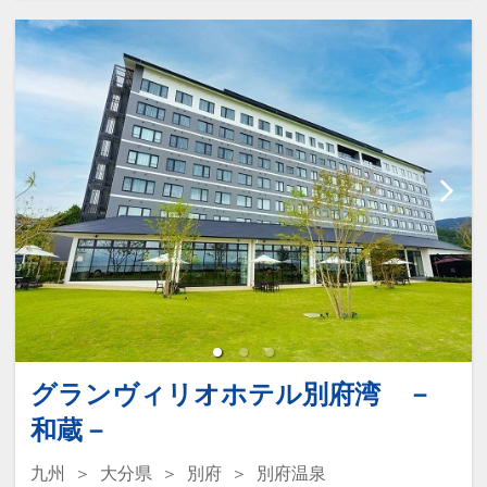
頂きます）
ぜひチェックインはお早めにご予定くだ
※朝食ではアルコール飲料の提供はござ
さい。
いません。
夕食に関しましては、
【インクルーシブ・サービス】
飲食店が多い繁華街まで当館より徒歩10
分程度です
(1)ウェルカムラウンジ
飲食店MAP等、フロントでお渡ししてい
当館の最上階、別府の街並みをパノラマ
ます。
眺望で一望出来る
スカイダイニング＆ラウンジ「ガーラン
【こだわりの朝食】
ド12」にて
アフタヌーンティーや
別府がパノラマで眺望出来るガーランド
ワイン・地元の焼酎等のアルコール、生
12にて
グランヴィリオホテル別府湾 －
ビールのご提供
”焼きたて、出来立て、作りたて”にこだ
当館オリジナルの焼菓子や自家製スイー
和蔵－
わった
ツ、
80種類以上の朝食ビュッフェ。
九州
大分県
別府
別府温泉
ローストポークや九州野菜の水キムチな