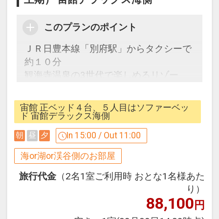
このプランのポイント
ＪＲ日豊本線「別府駅」からタクシーで
約１０分
観海寺温泉の3世代で楽しめるリゾー
ト。個性的なビュッフェとアミューズメ
ント施設。別府湾と市街を見渡す広大な
宙館 正ベッド４台、５人目はソファーベッ
温泉を存分にお楽しみください。
ド 宙館デラックス海側
In 15:00 / Out 11:00
朝
昼
夕
うれしいポイント
●宙湯、棚湯、アクアガーデン入場無料
海or湖or渓谷側のお部屋
※滞在中何度でもご利用いただけます。
旅行代金
（2名1室ご利用時 おとな1名様あた
※営業状況によりご利用いただけない場
り）
合がございます。
88,100
円