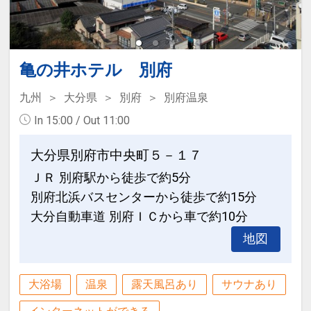
亀の井ホテル 別府
九州
大分県
別府
別府温泉
In 15:00 / Out 11:00
大分県別府市中央町５－１７
ＪＲ 別府駅から徒歩で約5分
別府北浜バスセンターから徒歩で約15分
大分自動車道 別府ＩＣから車で約10分
地図
大浴場
温泉
露天風呂あり
サウナあり