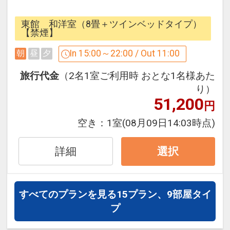
分程度です
飲食店MAP等、フロントでお渡ししてい
夕食無しの1泊朝食付きのプランが
東館 和洋室（8畳＋ツインベッドタイプ）
ます。
オールインクルーシブになって新登場
【禁煙】
In 15:00～22:00 / Out 11:00
朝
昼
夕
【こだわりの朝食】
15時～17時30分(17時最終入場)の
ウェルカムラウンジでは
旅行代金
（2名1室ご利用時 おとな1名様あた
別府がパノラマで眺望出来るガーランド
アフタヌーンティーやアルコール各種に
り）
12にて
51,200
加え
円
”焼きたて、出来立て、作りたて”にこだ
新たに生ビールもお楽しみ頂けるように
空き：
1室
(08月09日14:03時点)
わった
なりました♪
80種類以上の朝食ビュッフェ。
詳細
選択
中でもパティシエが作る自家製モーニン
当館こだわりの自家製焼き菓子や
グ
ちょっとした軽食と
スイーツビュッフェが大人気です。
お気に入りのドリンクを片手に
すべてのプランを見る
15プラン、9部屋タイ
※営業時間7：00～9：00（LO）9：30
別府の街を見渡す特等席で、
プ
閉店
くつろぎの午後を過ごす白菊時間を。
（9：00よりお料理は順に片付けさせて