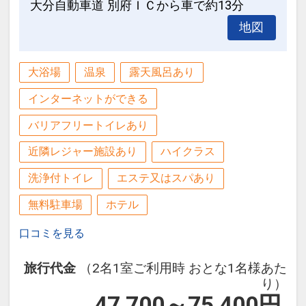
大分自動車道 別府ＩＣから車で約13分
地図
大浴場
温泉
露天風呂あり
インターネットができる
バリアフリートイレあり
近隣レジャー施設あり
ハイクラス
洗浄付トイレ
エステ又はスパあり
無料駐車場
ホテル
口コミを見る
旅行代金
（2名1室ご利用時 おとな1名様あた
り）
47,700～75,400
円