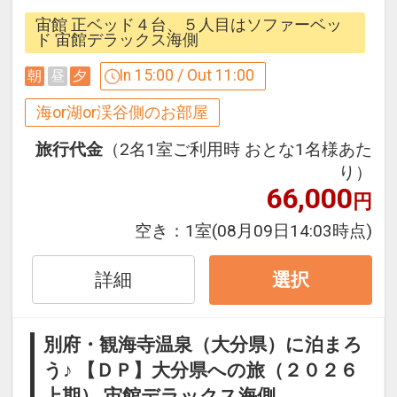
ント施設。別府湾と市街を見渡す広大な
宙館 正ベッド４台、５人目はソファーベッ
温泉を存分にお楽しみください。
ド 宙館デラックス海側
In 15:00 / Out 11:00
朝
昼
夕
うれしいポイント
●宙湯、棚湯、アクアガーデン入場無料
海or湖or渓谷側のお部屋
※滞在中何度でもご利用いただけます。
旅行代金
（2名1室ご利用時 おとな1名様あた
※営業状況によりご利用いただけない場
り）
合がございます。
66,000
円
※旅行代金に含まれます。
空き：
1室
(08月09日14:03時点)
設定期間：2026年4月1日～2026年11月
詳細
選択
30日
インターネットコース番号：DP-1-
別府・観海寺温泉（大分県）に泊まろ
17664886
う♪ 【ＤＰ】大分県への旅（２０２６
上期） 宙館デラックス海側