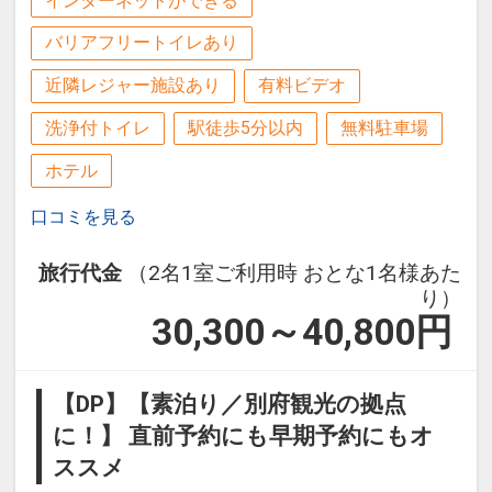
インターネットができる
バリアフリートイレあり
近隣レジャー施設あり
有料ビデオ
洗浄付トイレ
駅徒歩5分以内
無料駐車場
ホテル
口コミを見る
旅行代金
（2名1室ご利用時 おとな1名様あた
り）
30,300～40,800
円
【DP】【素泊り／別府観光の拠点
に！】 直前予約にも早期予約にもオ
ススメ