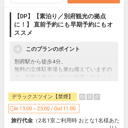
戴致しております
【DP】【素泊り／別府観光の拠点
設定期間：2024年9月4日～2026年11月
に！】 直前予約にも早期予約にもオ
20日
ススメ
インターネットコース番号：DP-2-
200000034618
このプランのポイント
別府駅から徒歩4分。
無料の立体駐車場も兼ね備えていますの
で、別府の拠点にぜひご利用ください！
デラックスツイン【禁煙】
朝
昼
夕
■駐車場ご利用無料（300台収容可能）
※満車の際は、周辺のコインパーキング
In 15:00～25:00 / Out 11:00
をご利用ください
旅行代金
（2名1室ご利用時 おとな1名様あた
■全室無線LAN（Wi-Fi）対応
り）