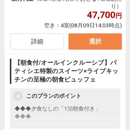
アフタヌーンティーやアルコール各種に
り）
47,700
加え
円
新たに生ビールもお楽しみ頂けるように
空き：
4室
(08月09日14:03時点)
なりました♪
詳細
選択
当館こだわりの自家製焼き菓子や
ちょっとした軽食と
お気に入りのドリンクを片手に
【朝食付/オールインクルーシブ】パ
別府の街を見渡す特等席で、
ティシエ特製のスイーツ×ライブキッ
くつろぎの午後を過ごす白菊時間を。
チンの至極の朝食ビュッフェ
ぜひチェックインはお早めにご予定くだ
このプランのポイント
さい。
◆◆◆夕食なしの「1泊朝食付き」
夕食に関しましては、
◆◆◆
飲食店が多い繁華街まで当館より徒歩10