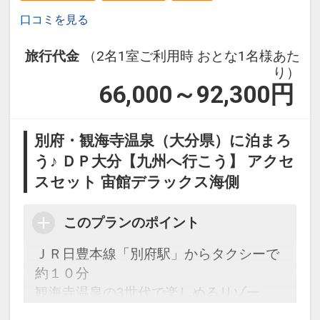
口コミを見る
旅行代金
（2名1室ご利用時 おとな1名様あた
り）
66,000～92,300
円
別府・観海寺温泉（大分県）に泊まろ
う♪ ＤＰ大分【九州へ行こう】 アクセ
スセット 宙館デラックス海側
このプランのポイント
ＪＲ日豊本線「別府駅」からタクシーで
約１０分
観海寺温泉の3世代で楽しめるリゾー
ト。個性的なビュッフェとアミューズメ