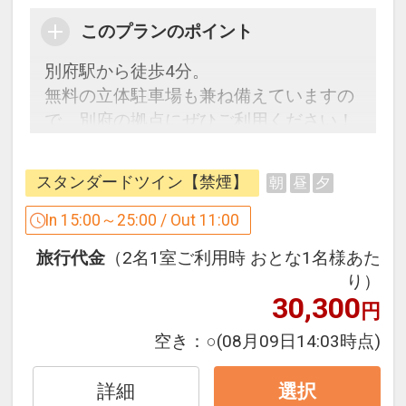
このプランのポイント
別府駅から徒歩4分。
無料の立体駐車場も兼ね備えていますの
で、別府の拠点にぜひご利用ください！
スタンダードツイン【禁煙】
朝
昼
夕
■駐車場ご利用無料（300台収容可能）
※満車の際は、周辺のコインパーキング
In 15:00～25:00 / Out 11:00
をご利用ください
旅行代金
（2名1室ご利用時 おとな1名様あた
■全室無線LAN（Wi-Fi）対応
り）
30,300
円
◆お子様料金、添い寝につきまして◆
・添い寝は未就学児のお子様までとさせ
空き：
○
(08月09日14:03時点)
ていただいております
・幼児のお子様のお食事は別途料金を頂
詳細
選択