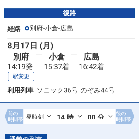
復路
別府-小倉-広島
経路
8月17日 (月)
別府
小倉
広島
14:19発
15:37着
16:42着
駅変更
利用列車
ソニック36号
のぞみ44号
前の
後の
時間帯
時間帯