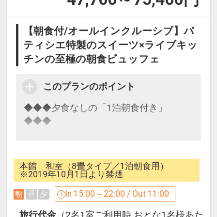
【朝食付/オールインクルーシブ】パ
ティシエ特製のスイーツ×ライブキッ
チンの至極の朝食ビュッフェ
このプランのポイント
◆◆◆夕食なしの「1泊朝食付き」
◆◆◆
夕食無しの1泊朝食付きのプランが
本館 和室（8畳タイプ／1泊朝食用）
オールインクルーシブになって新登場
※2019年10月1日より禁煙
In 15:00～22:00 / Out 11:00
朝
昼
夕
15時～17時30分(17時最終入場)の
ウェルカムラウンジでは
旅行代金
（2名1室ご利用時 おとな1名様あた