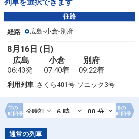
列車を選択できます
往路
広島-小倉-別府
経路
8月16日 (日)
広島
小倉
別府
06:43発
07:40着
09:22着
利用列車
さくら401号
ソニック3号
前の
後の
時間帯
時間帯
通常の列車