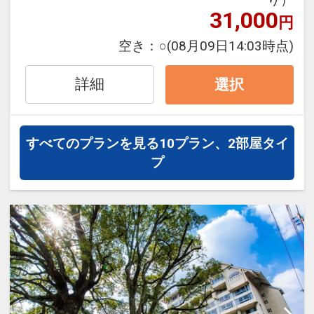
31,000
円
◆お子様料金、添い寝につきまして◆
・添い寝は未就学児のお子様までとさせ
空き：
○
(08月09日14:03時点)
ていただいております
・幼児のお子様のお食事は別途料金を頂
詳細
選択
戴致しております
設定期間：2024年9月4日～2026年11月
すべてのプランを見る
10プラン、2部屋タイ
20日
プ
インターネットコース番号：DP-2-
200000034618