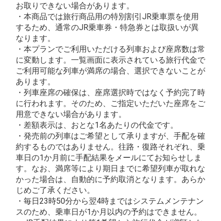
お取りできない場合があります。
・本商品では旅行商品用の特別割引JR乗車票を使用
するため、通常のJR乗車券・特急券とは取扱いが異
なります。
・本プランでご利用いただける列車および座席数は常
に変動します。一覧画面に表示されている旅行代金で
ご利用可能な列車が満席の場合、選択できないことが
あります。
・列車座席の確保は、座席選択時ではなく予約完了時
に行われます。そのため、ご指定いただいた座席をご
用意できない場合があります。
・差額表示は、おとな1名あたりの代金です。
・発売前の列車はご希望として承りますが、手配を確
約するものではありません。往路・復路それぞれ、乗
車日の1か月前に手配結果をメールにてお知らせしま
す。なお、満席等により期日までに希望列車が取れな
かった場合は、自動的に予約取消となります。あらか
じめご了承ください。
・毎日23時50分から翌4時まではシステムメンテナン
スのため、乗車日が1か月以内の予約はできません。