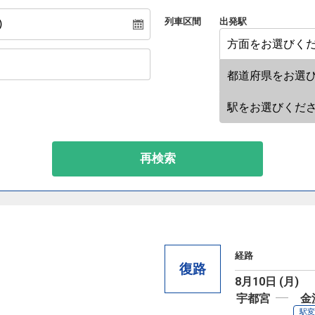
列車区間
出発駅
再検索
経路
復路
8月10日 (月)
宇都宮
金
駅