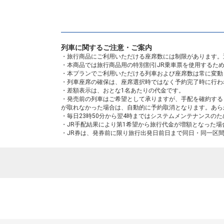
列車に関するご注意・ご案内
・旅行商品にご利用いただける座席数には制限があります。
・本商品では旅行商品用の特別割引JR乗車票を使用するた
・本プランでご利用いただける列車および座席数は常に変動
・列車座席の確保は、座席選択時ではなく予約完了時に行わ
・差額表示は、おとな1名あたりの代金です。
・発売前の列車はご希望として承りますが、手配を確約する
が取れなかった場合は、自動的に予約取消となります。あら
・毎日23時50分から翌4時まではシステムメンテナンスの
・JR手配結果により第1希望から旅行代金が増額となった
・JR券は、発券前に限り旅行出発日前日まで同日・同一区