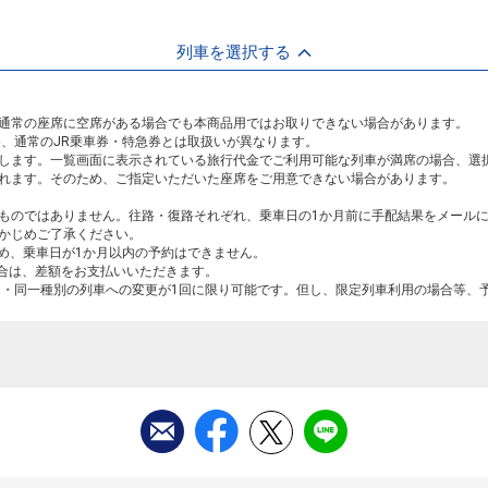
列車を選択する
通常の座席に空席がある場合でも本商品用ではお取りできない場合があります。
め、通常のJR乗車券・特急券とは取扱いが異なります。
します。一覧画面に表示されている旅行代金でご利用可能な列車が満席の場合、選
れます。そのため、ご指定いただいた座席をご用意できない場合があります。
ものではありません。往路・復路それぞれ、乗車日の1か月前に手配結果をメール
かじめご了承ください。
ため、乗車日が1か月以内の予約はできません。
場合は、差額をお支払いいただきます。
間・同一種別の列車への変更が1回に限り可能です。但し、限定列車利用の場合等、