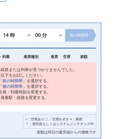
後の
時間帯
- 到着
座席種別
座席
空席
差額
る経路または列車が見つかりませんでした。
以下をお試しください。
「
前の時間帯
」を選択する。
「
後の時間帯
」を選択する。
出発・到着時刻を変更する。
・発着駅・経路を変更する。
○：空席あり △：空席わずか ×：満席
＊：発売前もしくはシステムメンテナンス中
差額は同日の最安値からの価格です