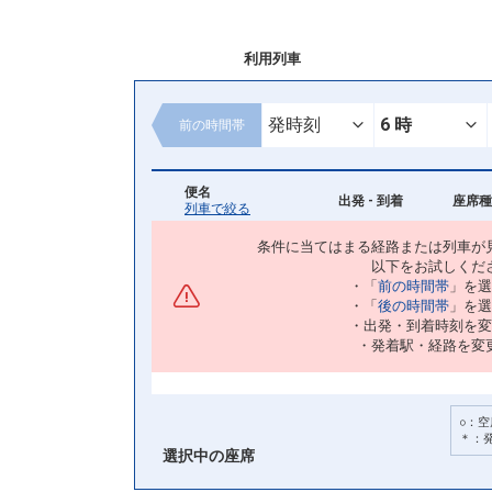
利用列車
前の
時間帯
便名
出発 - 到着
座席種
列車で絞る
条件に当てはまる経路または列車が
以下をお試しくだ
・「
前の時間帯
」を選
・「
後の時間帯
」を選
・出発・到着時刻を変
・発着駅・経路を変
○：空
＊：
選択中の座席