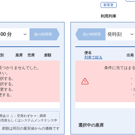
駅変更
利用列車
後の
時間帯
前の
時間帯
便名
別
座席
空席
差額
出発 
列車で絞る
見つかりませんでした。
条件に当てはま
さい。
択する。
・
択する。
・
更する。
・
更する。
席あり △：空席わずか ×：満席
発売前もしくはシステムメンテナンス中
選択中の座席
差額は同日の最安値からの価格です