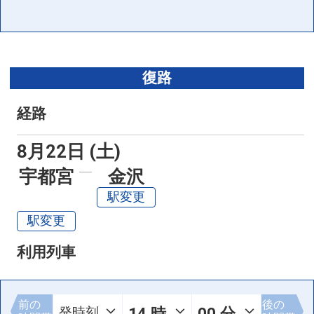
復路
経路
8月22日 (土)
宇都宮
金沢
駅変更
駅変更
利用列車
前の
後の