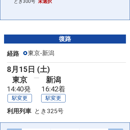
とき300号
未選択
復路
東京-新潟
経路
8月15日 (土)
東京
新潟
14:40発
16:42着
駅変更
駅変更
利用列車
とき325号