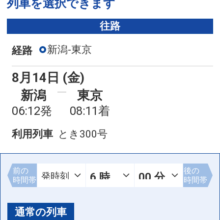
列車を選択できます
往路
新潟-東京
経路
8月14日 (金)
新潟
東京
06:12発
08:11着
利用列車
とき300号
前の
後の
時間帯
時間帯
通常の列車