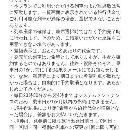
・本プランでご利用いただける列車および座席数は常
に変動します。一覧画面に表示されている旅行代金で
ご利用可能な列車が満席の場合、選択できないことが
あります。
・列車座席の確保は、座席選択時ではなく予約完了時
に行われます。そのため、ご指定いただいた座席をご
用意できない場合があります。
・差額表示は、おとな1名あたりの代金です。
・発売前の列車はご希望として承りますが、手配を確
約するものではありません。往路・復路それぞれ、乗
車日の1か月前に手配結果をメールにてお知らせしま
す。なお、満席等により期日までに希望列車が取れな
かった場合は、自動的に予約取消となります。あらか
じめご了承ください。
・毎日23時50分から翌4時まではシステムメンテナン
スのため、乗車日が1か月以内の予約はできません。
・JR手配結果により第1希望から旅行代金が増額とな
った場合は、差額をお支払いいただきます。
・JR券は、発券前に限り旅行出発日前日まで同日・
同一区間・同一種別の列車への変更が1回に限り可能