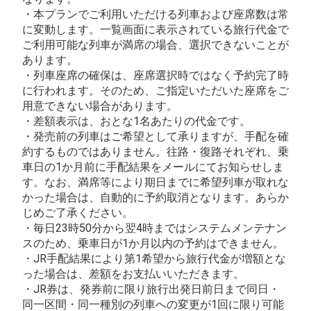
・本プランでご利用いただける列車および座席数は常
に変動します。一覧画面に表示されている旅行代金で
ご利用可能な列車が満席の場合、選択できないことが
あります。
・列車座席の確保は、座席選択時ではなく予約完了時
に行われます。そのため、ご指定いただいた座席をご
用意できない場合があります。
・差額表示は、おとな1名あたりの代金です。
・発売前の列車はご希望として承りますが、手配を確
約するものではありません。往路・復路それぞれ、乗
車日の1か月前に手配結果をメールにてお知らせしま
す。なお、満席等により期日までに希望列車が取れな
かった場合は、自動的に予約取消となります。あらか
じめご了承ください。
・毎日23時50分から翌4時まではシステムメンテナン
スのため、乗車日が1か月以内の予約はできません。
・JR手配結果により第1希望から旅行代金が増額とな
った場合は、差額をお支払いいただきます。
・JR券は、発券前に限り旅行出発日前日まで同日・
同一区間・同一種別の列車への変更が1回に限り可能