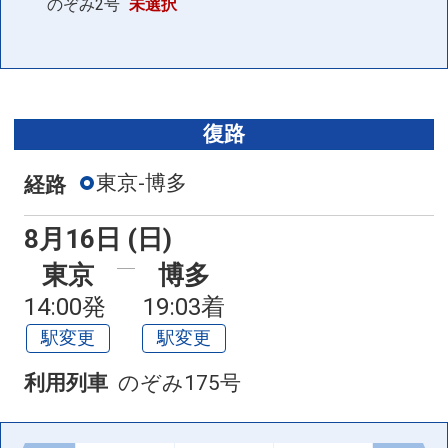
のぞみ2号
未選択
復路
東京-博多
経路
8月16日 (日)
東京
博多
14:00発
19:03着
駅変更
駅変更
利用列車
のぞみ175号