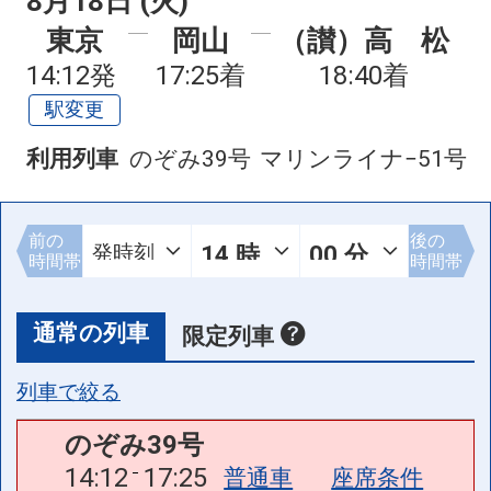
8月18日 (火)
東京
岡山
（讃）高 松
14:12発
17:25着
18:40着
駅変更
利用列車
のぞみ39号
マリンライナ−51号
前の
後の
時間帯
時間帯
通常の列車
限定列車
列車で絞る
のぞみ39号
14:12
17:25
普通車
座席条件