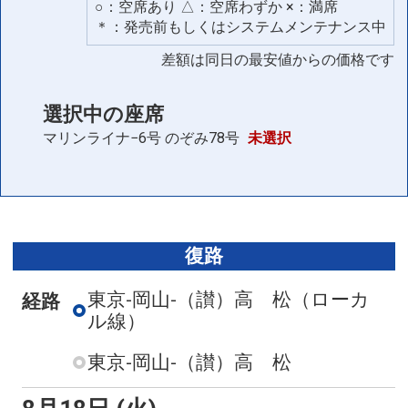
○：空席あり △：空席わずか ×：満席
＊：発売前もしくはシステムメンテナンス中
差額は同日の最安値からの価格です
選択中の座席
マリンライナ−6号
のぞみ78号
未選択
復路
東京-岡山-（讃）高 松
（ローカ
経路
ル線）
東京-岡山-（讃）高 松