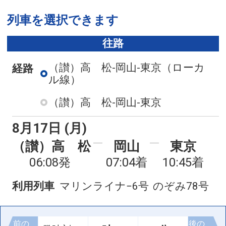
列車を選択できます
往路
（讃）高 松-岡山-東京
（ローカ
経路
ル線）
（讃）高 松-岡山-東京
8月17日 (月)
（讃）高 松
岡山
東京
06:08発
07:04着
10:45着
利用列車
マリンライナ−6号
のぞみ78号
前の
後の