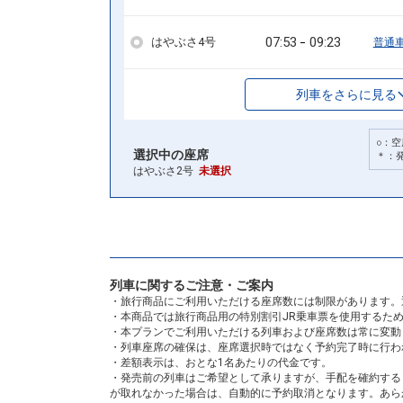
07:53
09:23
はやぶさ4号
普通
列車をさらに見る
○：空
選択中の座席
＊：
はやぶさ2号
未選択
列車に関するご注意・ご案内
・旅行商品にご利用いただける座席数には制限があります。
・本商品では旅行商品用の特別割引JR乗車票を使用するた
・本プランでご利用いただける列車および座席数は常に変動
・列車座席の確保は、座席選択時ではなく予約完了時に行わ
・差額表示は、おとな1名あたりの代金です。
・発売前の列車はご希望として承りますが、手配を確約する
が取れなかった場合は、自動的に予約取消となります。あら