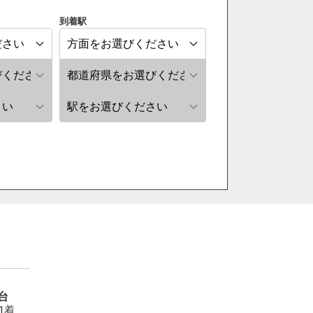
到着駅
台
51着