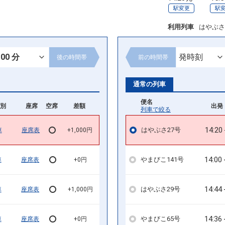
駅変更
駅
利用列車
はやぶさ
後の
時間帯
前の
時間帯
通常の列車
便名
別
座席
空席
差額
出発 
列車で絞る
14:20
はやぶさ27号
車
座席表
+1,000円
14:00
やまびこ141号
車
座席表
+0円
14:44
はやぶさ29号
車
座席表
+1,000円
14:36
やまびこ65号
車
座席表
+0円