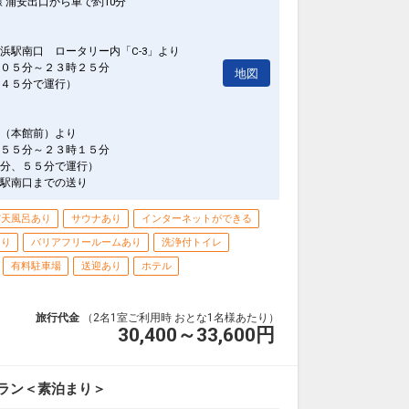
 浦安出口から車で約10分
浜駅南口 ロータリー内「C-3」より
０５分～２３時２５分
地図
４５分で運行）
（本館前）より
５５分～２３時１５分
分、５５分で運行）
駅南口までの送り
露天風呂あり
サウナあり
インターネットができる
あり
バリアフリールームあり
洗浄付トイレ
有料駐車場
送迎あり
ホテル
旅行代金
（2名1室ご利用時 おとな1名様あたり）
30,400～33,600
円
プラン＜素泊まり＞