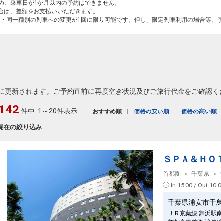
ため、乗車日が1か月以内の予約はできません。
場合は、差額をお支払いいただきます。
間・同一種別の列車への変更が1回に限り可能です。但し、限定列車利用の場合等、
に更新されます。ご予約直前に再度空き状況及びご旅行代金をご確認く
142
件中
1～20件表示
おすすめ順
価格の安い順
価格の高い順
現在の絞り込み
ＳＰＡ＆ＨＯ
首都圏
千葉県
In 15:00 / Out 10:
千葉県浦安市千
ＪＲ京葉線 舞浜駅