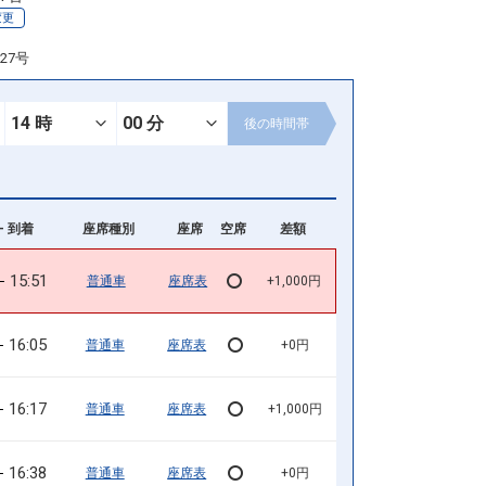
変更
27号
後の
時間帯
- 到着
座席種別
座席
空席
差額
15:51
普通車
座席表
+1,000円
16:05
普通車
座席表
+0円
16:17
普通車
座席表
+1,000円
16:38
普通車
座席表
+0円