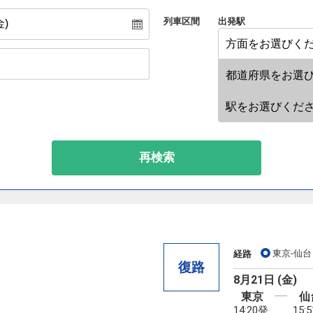
列車区間
出発駅
再検索
東京-仙台
経路
復路
8月21日 (金)
東京
仙
14:20発
15: