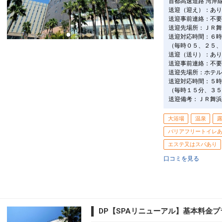
首都高速道路 湾岸線
送迎（迎え）：あり
送迎事前連絡：不要
送迎先場所：ＪＲ舞
送迎対応時間：６時
（毎時０５、２５、
送迎（送り）：あり
送迎事前連絡：不要
送迎先場所：ホテル
送迎対応時間：５時
（毎時１５分、３５
送迎備考：ＪＲ舞浜
大浴場
温泉
バリアフリートイレ
エステ又はスパあり
口コミを見る
DP【SPAリニューアル】基本料金