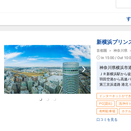
（通常営業時間…11:00～深夜1:00）
（浴室清掃時間 深夜1:00～5:00）
（朝風呂営業時間…5:00～9:00）
※チェックイン前からもご利用いただけま
・【本館5階SPA+(スパプラス)】は、95
す
※浴室清掃時間(深夜1:00～5:00)はご
設定期間：2026年2月27日～2027年1月3
※4階SPA(大浴場)は、4歳未満のお子
インターネットコース番号：DP-2-2000000
※4階SPA(大浴場)は、7歳以上・身長1
※5階SPA+内の各種岩盤浴・サウナは、
※タトゥーをされている方は当社指定のカ
新横浜プリン
【ご予約完了後の朝食追加について】
首都圏
神奈川県
素泊りプランでご予約いただいても、朝食
In 15:00 / Out 10:
（チェックイン時にフロントにてお申し付
神奈川県横浜市
【ご宿泊のお客様にうれしい特色！！】
本館4階SPA（大浴場）が、ご滞在中料金
ＪＲ新横浜駅から徒
※スパ営業時間 11:00～翌朝9:00
羽田空港から高速バ
（浴室清掃時間 深夜1:00～5:00）
第三京浜道路 港北
※チェックイン前からもご利用いただけま
インターネットがで
設定期間：2026年2月27日～2027年1月3
インターネットコース番号：DP-2-2000000
PC(貸出)
洗浄付
有料駐車場
ホテ
口コミを見る