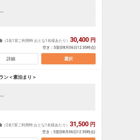
━
━
30,400
円
金
（2名1室ご利用時 おとな1名様あたり）
空き：
5室
(08月06日12:35時点)
て】
場)】を料金不要でご利用いただけます。
詳細
選択
0円/1名様 の追加料金にてご利用いただけます。
利用いただけません。
プラン＜素泊まり＞
様、おむつを着用の方はご利用いただけません。
20cm以上のお子様は混浴ではご利用いただけません。
中学生未満のお子様はご利用いただけません。
━
バーシールで隠せる場合はご利用可能です。
━
バイキングの追加が可能です。
けください）
31,500
円
金
（2名1室ご利用時 おとな1名様あたり）
空き：
5室
(08月06日12:35時点)
て】
不要にてご利用いただけます。(一部有料施設有り）
場)】を料金不要でご利用いただけます。