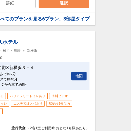
詳細
選択
す！
0円/1名様 の追加料金にてご利用いただけます。
べてのプランを見る
6プラン、3部屋タイプ
利用いただけません。
1日
様、おむつを着用の方はご利用いただけません。
44058
20cm以上のお子様は混浴ではご利用いただけません。
中学生未満のお子様はご利用いただけません。
バーシールで隠せる場合はご利用可能です。
スホテル
横浜・川崎
新横浜
バイキングの追加が可能です。
00
けください）
港北区新横浜３－４
不要にてご利用いただけます。(一部有料施設有り）
歩で約2分
地図
スで約40分
ＩＣから車で約5分
す！
きる
バリアフリートイレあり
有料ビデオ
1日
44058
トイレ
エステ又はスパあり
駅徒歩5分以内
ル
旅行代金
（2名1室ご利用時 おとな1名様あたり）