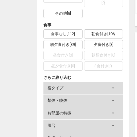
[
0
]
その他
[
8
]
食事
食事なし
[
112
]
朝食付き
[
106
]
朝夕食付き
[
39
]
夕食付き
[
3
]
昼食付き
[
0
]
朝昼食付き
[
0
]
昼夕食付き
[
0
]
3食付き
[
0
]
さらに絞り込む
宿タイプ
禁煙・喫煙
お部屋の特徴
風呂