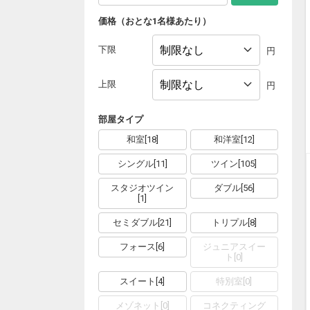
価格（おとな1名様あたり）
下限
円
上限
円
部屋タイプ
和室
[
18
]
和洋室
[
12
]
シングル
[
11
]
ツイン
[
105
]
スタジオツイン
ダブル
[
56
]
[
1
]
セミダブル
[
21
]
トリプル
[
8
]
フォース
[
6
]
ジュニアスイー
ト
[
0
]
スイート
[
4
]
特別室
[
0
]
メゾネット
[
0
]
コネクティング