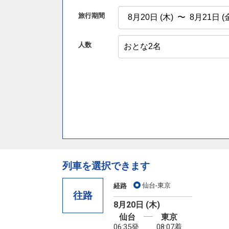
旅行期間
人数
列車を選択できます
仙台-東京
経路
往路
8月20日 (木)
仙台
東京
06:35発
08:07着