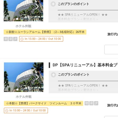
このプランのポイント
━━━━━━━━━━━━━━━━━━━
★★ SPAリニューアルOPEN！ ★★
基本料金プラン＜素泊まり＞
━━━━━━━━━━━━━━━━━━━
ホテル外観
☆新館☆ユーラシアルーム【禁煙】（2～3名様対応）26平米
ご宿泊のみのシンプルなプランです。
旅行代
朝
昼
夕
In 15:00～24:00 / Out 10:00
【本館4階SPA（大浴場）のご利用につい
・ご宿泊のお客様は【本館4階SPA(大浴
（通常営業時間…11:00～深夜1:00）
（朝風呂営業時間…5:00～9:00）
・【本館5階SPA+(スパプラス)】は、95
※浴室清掃時間(深夜1:00～5:00)はご
DP【SPAリニューアル】基本料金
※4階SPA(大浴場)は、4歳未満のお子
※4階SPA(大浴場)は、7歳以上・身長1
このプランのポイント
※5階SPA+内の各種岩盤浴・サウナは、
━━━━━━━━━━━━━━━━━━━
※タトゥーをされている方は当社指定のカ
★★ SPAリニューアルOPEN！ ★★
基本料金プラン＜素泊まり＞
【ご予約完了後の朝食追加について】
━━━━━━━━━━━━━━━━━━━
素泊りプランでご予約いただいても、朝食
ホテル外観
（チェックイン時にフロントにてお申し付
朝
昼
夕
☆本館☆【禁煙】パークサイド ツインルーム ３０平米
ご宿泊のみのシンプルなプランです。
旅行代
【ご宿泊のお客様にうれしい特色！！】
In 15:00～24:00 / Out 10:00
【本館4階SPA（大浴場）のご利用につい
本館4階SPA（大浴場）が、ご滞在中料金
・ご宿泊のお客様は【本館4階SPA(大浴
※スパ営業時間 11:00～翌朝9:00