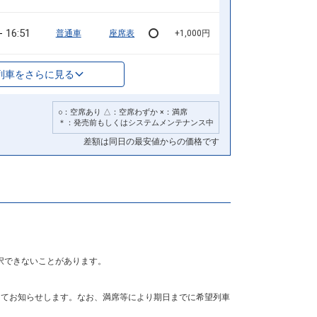
16:51
普通車
座席表
+1,000円
列車をさらに見る
○：空席あり △：空席わずか ×：満席
＊：発売前もしくはシステムメンテナンス中
差額は同日の最安値からの価格です
択できないことがあります。
にてお知らせします。なお、満席等により期日までに希望列車