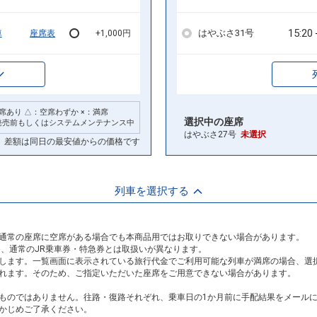
15:20
はやぶさ31号
車
座席表
+1,000円
席あり △：空席わずか ×：満席
選択中の座席
発売前もしくはシステムメンテナンス中
はやぶさ27号
未選択
差額は同日の最安値からの価格です
列車を選択する
通常の座席に空席がある場合でも本商品用ではお取りできない場合があります。
め、通常のJR乗車券・特急券とは取扱いが異なります。
します。一覧画面に表示されている旅行代金でご利用可能な列車が満席の場合、選
れます。そのため、ご指定いただいた座席をご用意できない場合があります。
ものではありません。往路・復路それぞれ、乗車日の1か月前に手配結果をメール
かじめご了承ください。