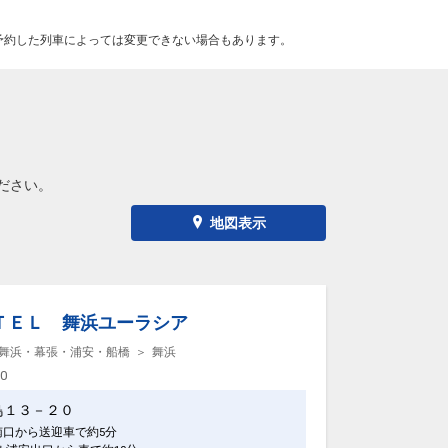
予約した列車によっては変更できない場合もあります。
ださい。
地図表示
ＴＥＬ 舞浜ユーラシア
舞浜・幕張・浦安・船橋
舞浜
00
鳥１３－２０
南口から送迎車で約5分