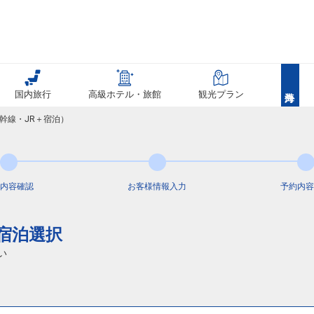
国内旅行
高級ホテル・旅館
観光プラン
幹線・JR＋宿泊）
内容
確認
お客様情報
入力
予約内容
通宿泊選択
い