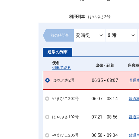
利用列車
はやぶさ2号
前の
時間帯
通常の列車
便名
出発 - 到着
座席種
列車で絞る
06:35
08:07
はやぶさ2号
普通
06:07
08:14
やまびこ202号
普通
07:21
08:56
はやぶさ102号
普通
06:50
09:04
やまびこ206号
普通