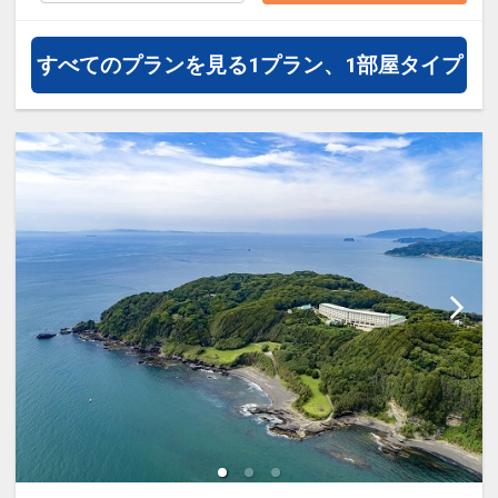
≪夕食バイキングメニュー≫
すべてのプランを見る
1プラン、1部屋タイプ
自席で焼きたて熱々が味わえる、さざえ
や帆立の海鮮網焼き
実演コーナーにて、揚げたて天ぷら！
ネタ乗っけ放題海鮮丼にお好み寿司
地元料理「なめろう」に新鮮なお刺身
料理長が腕を振るう温菜、冷菜
直営農園や提携農園直送の朝採れ野菜
デザート食べ放題！
定番の房総名物さざえカレー
●ご朝食 和洋バイキング
〇3Fレストランはまゆう 7：00～9：
00（最終入場8：30）
※混雑時はお待ちいただく場合もござい