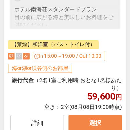
ホテル南海荘スタンダードプラン
目の前に広がる海と美味しいお料理をご
堪能ください。
●ご夕食 海鮮和洋バイキング＆飲み放題
【禁煙】和洋室（バス・トイレ付）
付き！（90分間）
〇3Fレストランはまゆう
In 15:00～19:00 / Out 10:00
朝
昼
夕
※チェックイン時に当館からご案内する
海or湖or渓谷側のお部屋
ご夕食時間内でのご利用となります
※営業終了時刻20：00
旅行代金
（2名1室ご利用時 おとな1名様あた
※ご宿泊人数により21：00の場合あり
り）
59,600
※席数によりご希望に添えない場合もご
円
ざいます
空き：
2室
(08月08日19:00時点)
※お飲み物（ソフトドリンク、アルコー
ル）は限定メニューとなりますがフリー
詳細
選択
ドリンクです