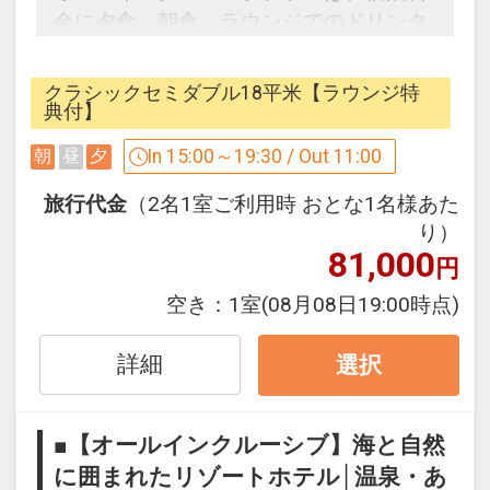
金に夕食、朝食、ラウンジでのドリンク
やおつまみ、温泉・大浴場やアクティビ
ティなどが含まれています。
クラシックセミダブル18平米【ラウンジ特
ホテルご到着後に感じるやすらぐ香り、
典付】
食、アクティビティなど、ご滞在を通し
In 15:00～19:30 / Out 11:00
朝
昼
夕
てその土地の自然・文化・伝統といった
魅力を気の向くままに、存分にご満喫く
旅行代金
（2名1室ご利用時 おとな1名様あた
ださい。
り）
81,000
※一部のドリンクやアクティビティは有
円
料です。また、ランチの提供はございま
空き：
1室
(08月08日19:00時点)
せん。
詳細
選択
■目の前は、海と緑の楽園 親子で楽しむ
リゾートステイ
旅のひとときに癒しと寛ぎの空間を。
■【オールインクルーシブ】海と自然
スタンダードな洋室、落ち着きのある和
に囲まれたリゾートホテル│温泉・あ