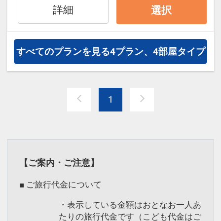
りに抱かれるゆったりとした大浴場
詳細
選択
大浴場には岩露天風呂とサウナを併設。
■目の前は、海と緑の楽園 親子で楽しむ
岩露天風呂からはかすかに潮騒が聞こま
リゾートステイ
す。
旅のひとときに癒しと寛ぎの空間を。
すべてのプランを見る
4プラン、4部屋タイプ
また、お子様とも一緒にご利用できるよ
スタンダードな洋室、落ち着きのある和
うベビーバスベッドなども用意しており
室、さらに小上がりの畳がついた和洋タ
ます。
イプの客室など、旅のシーンに合わせた
1
様々なタイプのお部屋からお選びいただ
■チェックイン混雑のお知らせ
けます。
15：00前後はチェックインお手続きにお
いて大変混み合うことが予想されます。
■夕朝食ビュッフェ
何卒ご理解いただきますようお願いいた
全ホテル共通の夕朝食ビュッフェメニュ
【ご案内・ご注意】
します。
ーに加え、ホテルによって異なるご当地
※尚、キッズコーナー「遊び場」（7：
メニューをご用意。
■ ご旅行代金について
00～23：00）は、チェックイン前チェ
多彩な料理や新たな味覚の発見を通じ
・表示している金額はおとなお一人あ
ックアウト後もご利用可能です。
て、食事をより楽しむ機会を提供いたし
たりの旅行代金です（こども代金はご