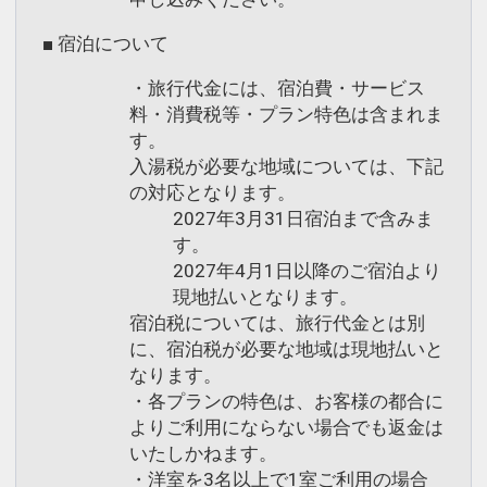
す。
■ 宿泊について
何卒ご理解いただきますようお願いいた
します。
・旅行代金には、宿泊費・サービス
※尚、キッズコーナー「遊び場」（7：
料・消費税等・プラン特色は含まれま
00～23：00）は、チェックイン前チェ
す。
ックアウト後もご利用可能です。
入湯税が必要な地域については、下記
の対応となります。
2027年3月31日宿泊まで含みま
■お子様料金について
す。
・小学生のお子様は、大人と同料金とな
2027年4月1日以降のご宿泊より
ります。
現地払いとなります。
※当プラン幼児（0歳～未就学児）のお
宿泊税については、旅行代金とは別
子様は施設使用料がかかります。
に、宿泊税が必要な地域は現地払いと
なります。
設定期間：2026年3月2日～2026年10月
・各プランの特色は、お客様の都合に
31日
よりご利用にならない場合でも返金は
いたしかねます。
インターネットコース番号：DP-2-
・洋室を3名以上で1室ご利用の場合
200000044149