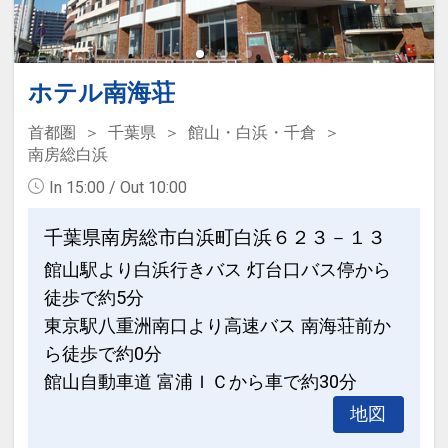
ホテル南海荘
首都圏
千葉県
館山・白浜・千倉
南房総白浜
In 15:00 / Out 10:00
千葉県南房総市白浜町白浜６２３－１３
館山駅より白浜行きバス 灯台口バス停から
徒歩で約5分
東京駅八重洲南口より高速バス 南海荘前か
ら徒歩で約0分
館山自動車道 富浦ＩＣから車で約30分
地図