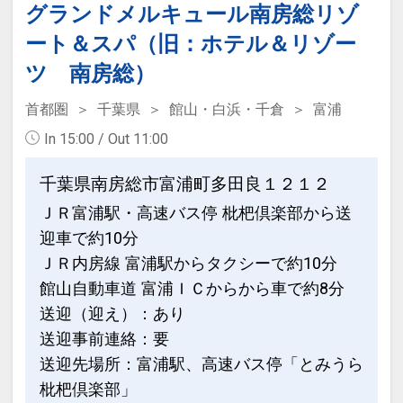
ます
グランドメルキュール南房総リゾ
ート＆スパ（旧：ホテル＆リゾー
≪朝食バイキングメニュー≫
ツ 南房総）
焼きたてクロワッサン
調理人が目の前で焼き上げる「ふわとろ
首都圏
千葉県
館山・白浜・千倉
富浦
オムレツ」
In 15:00 / Out 11:00
酪農発祥地ならではのフレッシュな「牛
乳やヨーグルト」
千葉県南房総市富浦町多田良１２１２
直営農園の新鮮野菜
ＪＲ富浦駅・高速バス停 枇杷倶楽部から送
板前の手作り厚焼き玉子、おばちゃんの
迎車で約10分
お惣菜
ＪＲ内房線 富浦駅からタクシーで約10分
南海荘朝のおもてなしをご満喫くださ
館山自動車道 富浦ＩＣからから車で約8分
い！
送迎（迎え）：あり
送迎事前連絡：要
●特記事項
送迎先場所：富浦駅、高速バス停「とみうら
・ご到着が18時を過ぎる場合は必ずホテ
ルにご連絡をお願いします。
枇杷倶楽部」