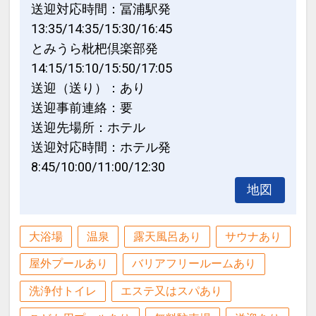
・20時以降ご到着の場合はご夕食がご用
送迎対応時間：冨浦駅発
意できないこともございます。予めご了
13:35/14:35/15:30/16:45
承ください。
とみうら枇杷倶楽部発
・電子たばこの禁煙室でのご利用は禁止
14:15/15:10/15:50/17:05
とさせて頂いております。
送迎（送り）：あり
送迎事前連絡：要
設定期間：2022年5月10日～2027年6月
送迎先場所：ホテル
30日
送迎対応時間：ホテル発
インターネットコース番号：DP-2-
8:45/10:00/11:00/12:30
200000016344
地図
大浴場
温泉
露天風呂あり
サウナあり
屋外プールあり
バリアフリールームあり
洗浄付トイレ
エステ又はスパあり