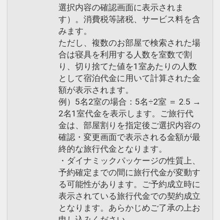
ます。
選択内容の確認画面に表示されま
■お子様料金について
夕食時間／最終入場20：00
す）。消費税等諸税、サービス料を含
・小学生のお子様は、大人と同料金とな
みます。
ります。
※掲載の写真はイメージです
ただし、複数のお部屋で検索された場
※当プラン幼児（0歳～未就学児）のお
合は寝具を利用する人数を室数で割
子様は施設使用料がかかります。
り、切り捨てた値を1室あたりの人数
■大房岬の心地よい風、波の音、潮の香
として宿泊代金に用いて計算された金
りに抱かれるゆったりとした大浴場
額が表示されます。
設定期間：2026年3月2日～2026年10月
大浴場には岩露天風呂とサウナを併設。
例）5名2室の場合：5名÷2室 ＝ 2.5 →
31日
岩露天風呂からはかすかに潮騒が聞こま
2名1室代金を表示します。ご旅行代
インターネットコース番号：DP-2-
す。
金は、部屋割りを指定後ご選択内容の
200000044149
また、お子様とも一緒にご利用できるよ
確認・変更画面で表示される金額が最
うベビーバスベッドなども用意しており
終的な旅行代金となります。
・ダイナミックパッケージの性質上、
ます。
予約確定までの間に旅行代金が変動す
る可能性があります。ご予約成立時に
■チェックイン混雑のお知らせ
表示されている旅行代金での契約成立
15：00前後はチェックインお手続きに
となります。あらかじめご了承の上お
おいて大変混み合うことが予想されま
申し込みください。