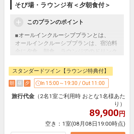
室、さらに小上がりの畳がついた和洋タ
そび場・ラウンジ有＜夕朝食付＞
イプの客室など、旅のシーンに合わせた
様々なタイプのお部屋からお選びいただ
このプランのポイント
けます。
■オールインクルーシブプランとは、
■夕朝食ビュッフェ
オールインクルーシブプランは、宿泊料
全ホテル共通の夕朝食ビュッフェメニュ
金に夕食、朝食、ラウンジでのドリンク
ーに加え、ホテルによって異なるご当地
やおつまみ、温泉・大浴場やアクティビ
メニューをご用意。
ティなどが含まれています。
スタンダードツイン【ラウンジ特典付】
多彩な料理や新たな味覚の発見を通じ
ホテルご到着後に感じるやすらぐ香り、
て、食事をより楽しむ機会を提供いたし
食、アクティビティなど、ご滞在を通し
In 15:00～19:30 / Out 11:00
朝
昼
夕
ます。
てその土地の自然・文化・伝統といった
旅行代金
（2名1室ご利用時 おとな1名様あた
夕食時間／最終入場20：00
魅力を気の向くままに、存分にご満喫く
り）
ださい。
89,900
円
※掲載の写真はイメージです
※一部のドリンクやアクティビティは有
空き：
1室
(08月08日19:00時点)
料です。また、ランチの提供はございま
■大房岬の心地よい風、波の音、潮の香
せん。