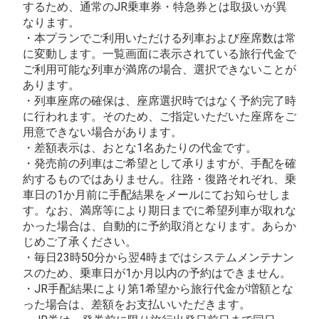
するため、通常のJR乗車券・特急券とは取扱いが異
なります。
・本プランでご利用いただける列車および座席数は常
に変動します。一覧画面に表示されている旅行代金で
ご利用可能な列車が満席の場合、選択できないことが
あります。
・列車座席の確保は、座席選択時ではなく予約完了時
に行われます。そのため、ご指定いただいた座席をご
用意できない場合があります。
・差額表示は、おとな1名あたりの代金です。
・発売前の列車はご希望として承りますが、手配を確
約するものではありません。往路・復路それぞれ、乗
車日の1か月前に手配結果をメールにてお知らせしま
す。なお、満席等により期日までに希望列車が取れな
かった場合は、自動的に予約取消となります。あらか
じめご了承ください。
・毎日23時50分から翌4時まではシステムメンテナン
スのため、乗車日が1か月以内の予約はできません。
・JR手配結果により第1希望から旅行代金が増額とな
った場合は、差額をお支払いいただきます。