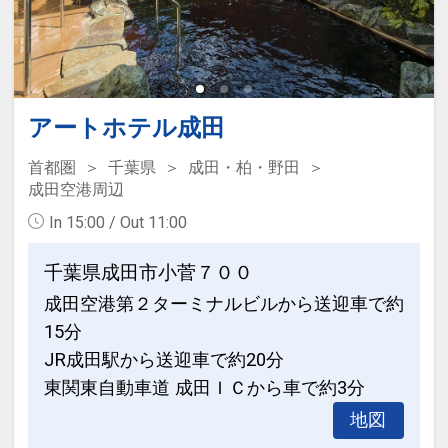
京成成田駅～JR舞浜駅(乗り換え3回)
【このプランでおとまりいただける客
室】
□照度1800LUXの明るい客室
アートホテル成田
□液晶ＴＶ
首都圏
千葉県
成田・柏・野田
□ゆとりのあるデュベスタイルベッド
成田空港周辺
□加湿機能付空気清浄機
In 15:00 / Out 11:00
□消臭スプレー
□携帯電話充電器 etc....
千葉県成田市小菅７００
成田空港第２ターミナルビルから送迎車で約
設定期間：2022年4月14日～2026年10
15分
月31日
JR成田駅から送迎車で約20分
インターネットコース番号：DP-2-
東関東自動車道 成田ＩＣから車で約3分
200000015640
地図