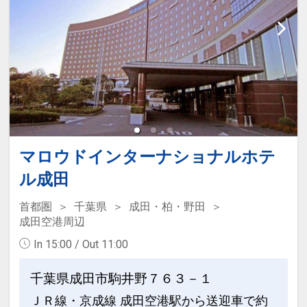
31日
インターネットコース番号：DP-1-
17564564
マロウドインターナショナルホテ
ル成田
首都圏
千葉県
成田・柏・野田
成田空港周辺
In 15:00 / Out 11:00
千葉県成田市駒井野７６３－１
ＪＲ線・京成線 成田空港駅から送迎車で約