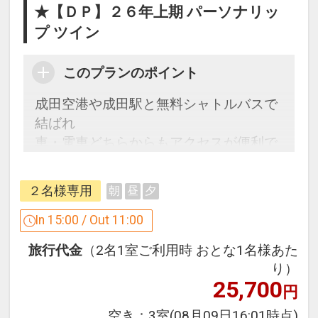
★【ＤＰ】２６年上期 パーソナリッ
プ ツイン
このプランのポイント
成田空港や成田駅と無料シャトルバスで
結ばれ
車・電車どちらからもアクセスが便利で
す。
前後泊やビジネスの際に、是非ご利用く
２名様専用
朝
昼
夕
ださい。
In 15:00 / Out 11:00
ここがポイント！
旅行代金
（2名1室ご利用時 おとな1名様あた
●滞在中フィットネスセンターをご利用
り）
いただけます
25,700
円
※旅行代金に含まれます。
空き：
3室
(08月09日16:01時点)