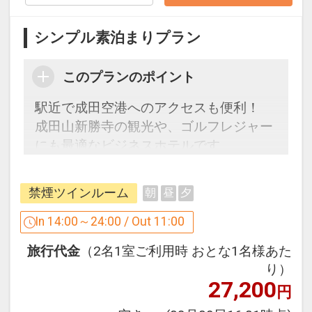
成田空港駅～京成成田駅or成田駅の所要
時間：約10分
シンプル素泊まりプラン
【観光】
このプランのポイント
◇成田山新勝寺まで徒歩20分
◇成田山道まで徒歩5分
駅近で成田空港へのアクセスも便利！
◇鹿島スタジアムまで
成田山新勝寺の観光や、ゴルフレジャー
・車で約80分
にも最適なビジネスホテルです。
国道51号線鹿島方面に真っ直ぐ
◇東京ディズニーリゾートまで
【プラン詳細】
･車で約80分～100分
禁煙ツインルーム
朝
昼
夕
ご宿泊のみをご利用のお客様向けの割安
東関東自動車道-首都高速湾岸線・浦安か
プランをご用意いたしました。
In 14:00～24:00 / Out 11:00
ら約5分
（タオルやハブラシセットなど、基本的
･電車で約80分
旅行代金
（2名1室ご利用時 おとな1名様あた
なアメニティーはお部屋にございま
京成成田駅～JR舞浜駅(乗り換え3回)
り）
す。）
27,200
円
【このプランでおとまりいただける客