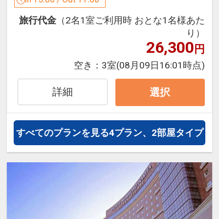
ここがポイント！
旅行代金
（2名1室ご利用時 おとな1名様あた
●滞在中フィットネスセンターをご利用
り）
いただけます
26,300
円
※旅行代金に含まれます。
空き：
3室
(08月09日16:01時点)
「食事なしプラン」と「朝食付プラン」
詳細
選択
をご用意しています。
●「食事なしプラン」と「朝食付プラ
ン」を掲載しています。
すべてのプランを見る
4プラン、2部屋タイプ
※ご覧のページがどちらかを
【食事条
件】
の項目でご確認のうえ、予約にお進
み下さい。
設定期間：2026年4月1日～2027年3月