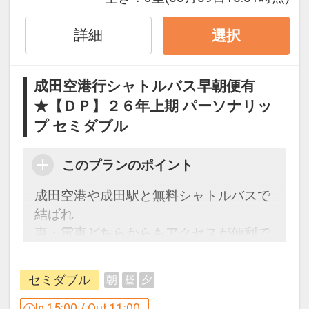
「食事なしプラン」と「朝食付プラン」
詳細
選択
をご用意しています。
●「食事なしプラン」と「朝食付プラ
成田空港行シャトルバス早朝便有
ン」を掲載しています。
★【ＤＰ】２６年上期 パーソナリッ
※ご覧のページがどちらかを
【食事条
プ セミダブル
件】
の項目でご確認のうえ、予約にお進
み下さい。
このプランのポイント
成田空港や成田駅と無料シャトルバスで
設定期間：2026年4月1日～2027年3月
結ばれ
31日
車・電車どちらからもアクセスが便利で
インターネットコース番号：DP-1-
す。
17564560
前後泊やビジネスの際に、是非ご利用く
セミダブル
朝
昼
夕
ださい。
In 15:00 / Out 11:00