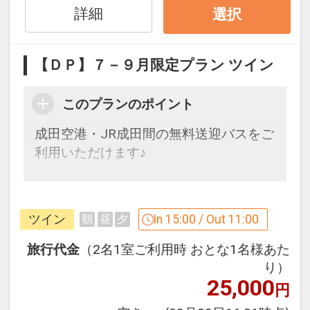
詳細
選択
設定期間：2026年7月1日～2026年9月
30日
インターネットコース番号：DP-1-
【ＤＰ】７－９月限定プラン ツイン
17729303
このプランのポイント
成田空港・JR成田間の無料送迎バスをご
利用いただけます♪
「食事なしプラン」と「朝食付プラン」
をご用意しています。
ツイン
In 15:00 / Out 11:00
朝
昼
夕
●「食事なしプラン」と「朝食付プラ
ン」を掲載しています。
旅行代金
（2名1室ご利用時 おとな1名様あた
※ご覧のページがどちらかを
【食事条
り）
25,000
件】
の項目でご確認のうえ、予約にお進
円
み下さい。