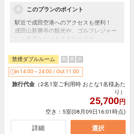
このプランのポイント
駅近で成田空港へのアクセスも便利！
成田山新勝寺の観光や、ゴルフレジャー
にも最適なビジネスホテルです。
【プラン詳細】
禁煙ダブルルーム
朝
昼
夕
ご宿泊のみをご利用のお客様向けの割安
プランをご用意いたしました。
In 14:00～24:00 / Out 11:00
（タオルやハブラシセットなど、基本的
旅行代金
（2名1室ご利用時 おとな1名様あた
なアメニティーはお部屋にございま
り）
す。）
25,700
円
【アクセス】
空き：
5室
(08月09日16:01時点)
京成本線京成成田駅東口より徒歩2分
ＪＲ成田線東口より徒歩4分
詳細
選択