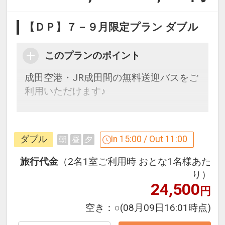
【ＤＰ】７－９月限定プラン ダブル
このプランのポイント
成田空港・JR成田間の無料送迎バスをご
利用いただけます♪
「食事なしプラン」と「朝食付プラン」
をご用意しています。
ダブル
In 15:00 / Out 11:00
朝
昼
夕
●「食事なしプラン」と「朝食付プラ
ン」を掲載しています。
旅行代金
（2名1室ご利用時 おとな1名様あた
※ご覧のページがどちらかを
【食事条
り）
24,500
件】
の項目でご確認のうえ、予約にお進
円
み下さい。
空き：
○
(08月09日16:01時点)