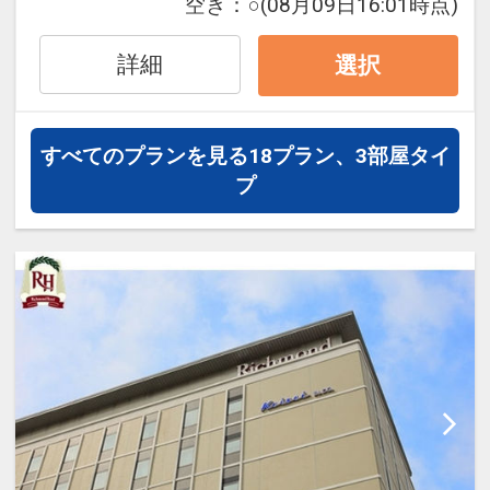
空き：
○
(08月09日16:01時点)
詳細
選択
設定期間：2026年7月1日～2026年9月
30日
インターネットコース番号：DP-1-
すべてのプランを見る
18プラン、3部屋タイ
17729304
プ