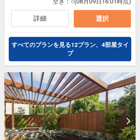
【アクセス】
空き：
○
(08月09日16:01時点)
室】
京成本線京成成田駅東口より徒歩2分
□照度1800LUXの明るい客室
ＪＲ成田線東口より徒歩4分
詳細
選択
□液晶ＴＶ
成田空港駅～京成成田駅or成田駅の所要
□ゆとりのあるデュベスタイルベッド
時間：約10分
□加湿機能付空気清浄機
すべてのプランを見る
12プラン、4部屋タイ
□消臭スプレー
【観光】
プ
□携帯電話充電器 etc....
◇成田山新勝寺まで徒歩20分
◇成田山道まで徒歩5分
設定期間：2022年4月14日～2026年10
◇鹿島スタジアムまで
月31日
・車で約80分
インターネットコース番号：DP-2-
国道51号線鹿島方面に真っ直ぐ
200000015640
◇東京ディズニーリゾートまで
･車で約80分～100分
東関東自動車道-首都高速湾岸線・浦安
から約5分
･電車で約80分