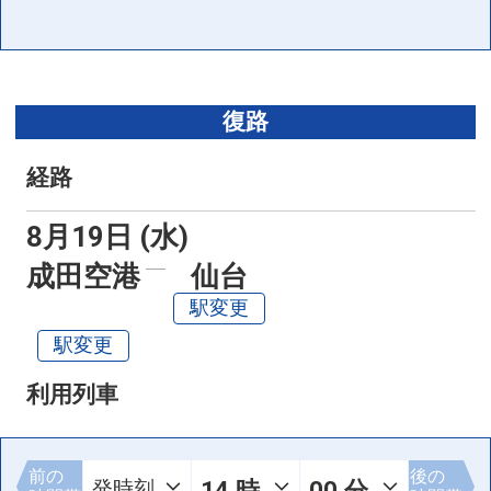
復路
経路
8月19日 (水)
成田空港
仙台
駅変更
駅変更
利用列車
前の
後の