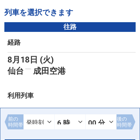
列車を選択できます
往路
経路
8月18日 (火)
仙台
成田空港
利用列車
前の
後の
時間帯
時間帯