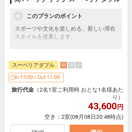
●周辺散策に便利なレンタサイクルをご
用意（貸出時間：9:00～18:00）
このプランのポイント
※台数に限りがございます。
スポーツや文化を楽しめる、新しい滞在
※内容や時間は予告なく変更される場合
スタイルを提案します。
がございます。
※旅行代金に含まれます。
ここがポイント♪
●「滞在そのものが、体験そのもの」多
設定期間：2026年4月1日～2027年3月
スーペリアダブル
朝
昼
夕
彩なエンターテインメントをご用意して
31日
います。
In 15:00 / Out 11:00
インターネットコース番号：DP-1-
毎日、いずれかの体験プログラムを実施
17873917
旅行代金
（2名1室ご利用時 おとな1名様あた
いたします。
り）
43,600
円
（1）ヨガ（開催時間：8:00～9:00）
（2）空手（開催時間：8:00～9:00）
空き：
2室
(08月08日20:48時点)
（3）日本茶ワークショップ（開催時