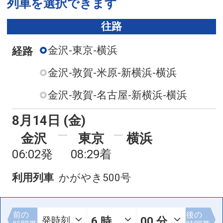
列車を選択できます
往路
金沢-東京-横浜
経路
金沢-敦賀-米原-新横浜-横浜
金沢-敦賀-名古屋-新横浜-横浜
8月14日 (金)
金沢
東京
横浜
06:02発
08:29着
利用列車
かがやき500号
前の
後の