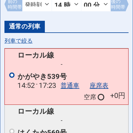
前の
後の
時間帯
時間帯
通常の列車
列車で絞る
ローカル線
-
かがやき539号
14:52
17:23
普通車
座席表
+0円
空席
ローカル線
-
はくたか569号