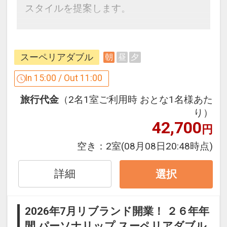
スタイルを提案します。
ここがポイント♪
●「滞在そのものが、体験そのもの」多
スーペリアダブル
朝
昼
夕
彩なエンターテインメントをご用意して
います。
In 15:00 / Out 11:00
毎日、いずれかの体験プログラムを実施
旅行代金
（2名1室ご利用時 おとな1名様あた
いたします。
り）
42,700
円
（1）ヨガ（開催時間：8:00～9:00）
（2）空手（開催時間：8:00～9:00）
空き：
2室
(08月08日20:48時点)
（3）日本茶ワークショップ（開催時
間：9:30～10:30）
詳細
選択
（4）DJナイト・サックスナイト・コメ
ディナイト（開催時間：19:00～22:00）
2026年7月リブランド開業！ ２６年年
間 パーソナリップ スーペリアダブル