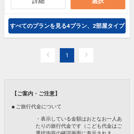
間：9:30～10:30）
詳細
選択
（4）DJナイト・サックスナイト・コメ
ディナイト（開催時間：19:00～22:00）
すべてのプランを見る
4プラン、2部屋タイプ
●周辺散策に便利なレンタサイクルをご
用意（貸出時間：9:00～18:00）
※台数に限りがございます。
1
※内容や時間は予告なく変更される場合
がございます。
※旅行代金に含まれます。
【ご案内・ご注意】
設定期間：2026年4月1日～2027年3月
31日
■ ご旅行代金について
インターネットコース番号：DP-1-
・表示している金額はおとなお一人あ
17873913
たりの旅行代金です（こども代金はご
選択内容の確認画面に表示されま