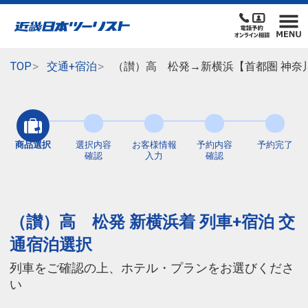
TOP
交通+宿泊
（讃）高 松発→新横浜【首都圏 神奈川
商品選択
選択内容
お客様情報
予約内容
予約完了
確認
入力
確認
（讃）高 松発 新横浜着 列車+宿泊 交
通宿泊選択
列車をご確認の上、ホテル・プランをお選びくださ
い