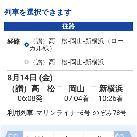
列車を選択できます
往路
（讃）高 松-岡山-新横浜
（ロー
経路
カル線）
（讃）高 松-岡山-新横浜
8月14日 (金)
（讃）高 松
岡山
新横浜
06:08発
07:04着
10:26着
利用列車
マリンライナ−6号
のぞみ78号
前の
後の