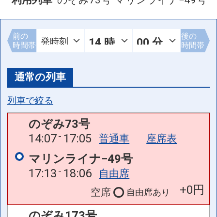
利用列車
のぞみ73号
マリンライナ−49号
前の
後の
時間帯
時間帯
通常の列車
列車で絞る
のぞみ73号
14:07
17:05
普通車
座席表
マリンライナ−49号
17:13
18:06
自由席
+0円
空席
自由席
あり
のぞみ173号