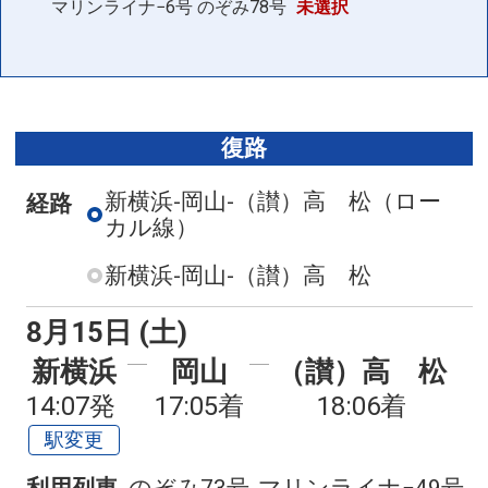
マリンライナ−6号
のぞみ78号
未選択
復路
新横浜-岡山-（讃）高 松
（ロー
経路
カル線）
新横浜-岡山-（讃）高 松
8月15日 (土)
新横浜
岡山
（讃）高 松
14:07発
17:05着
18:06着
駅変更