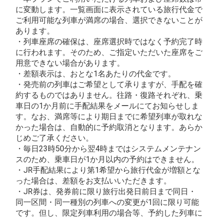
に変動します。一覧画面に表示されている旅行代金で
ご利用可能な列車が満席の場合、選択できないことが
あります。
・列車座席の確保は、座席選択時ではなく予約完了時
に行われます。そのため、ご指定いただいた座席をご
用意できない場合があります。
・差額表示は、おとな1名あたりの代金です。
・発売前の列車はご希望として承りますが、手配を確
約するものではありません。往路・復路それぞれ、乗
車日の1か月前に手配結果をメールにてお知らせしま
す。なお、満席等により期日までに希望列車が取れな
かった場合は、自動的に予約取消となります。あらか
じめご了承ください。
・毎日23時50分から翌4時まではシステムメンテナン
スのため、乗車日が1か月以内の予約はできません。
・JR手配結果により第1希望から旅行代金が増額とな
った場合は、差額をお支払いいただきます。
・JR券は、発券前に限り旅行出発日前日まで同日・
同一区間・同一種別の列車への変更が1回に限り可能
です。但し、限定列車利用の場合等、予約した列車に