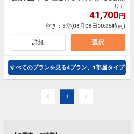
り）
41,700
「食事なしプラン」と「朝食付プラン」
円
をご用意しています。
空き：
5室
(08月08日00:26時点)
●「食事なしプラン」と「朝食付プラ
ン」を掲載しています。
詳細
選択
※ご覧のページがどちらかを
【食事条
件】
の項目でご確認のうえ、予約にお進
み下さい。
すべてのプランを見る
4プラン、1部屋タイプ
設定期間：2026年4月1日～2027年3月
31日
1
インターネットコース番号：DP-1-
17421660