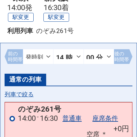
14:00発
16:30着
駅変更
駅変更
利用列車
のぞみ261号
前の
後の
時間帯
時間帯
通常の列車
列車で絞る
のぞみ261号
14:00
16:30
普通車
座席条件
+0円
空席
＊