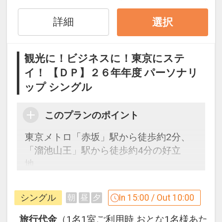
●「食事なしプラン」と「朝食付プラ
ン」を掲載しています。
詳細
選択
※ご覧のページがどちらかを
【食事条
件】
の項目でご確認のうえ、予約にお進
み下さい。
観光に！ビジネスに！東京にステ
イ！ 【ＤＰ】２６年年度 パーソナリ
ップ シングル
設定期間：2026年4月1日～2026年9月
30日
このプランのポイント
インターネットコース番号：DP-1-
17521512
東京メトロ「赤坂」駅から徒歩約2分、
「溜池山王」駅から徒歩約4分の好立
地。
大浴場完備。
JR西日本グループが運営するホテルチェ
シングル
In 15:00 / Out 10:00
朝
昼
夕
ーン♪
旅行代金
（1名1室ご利用時 おとな1名様あた