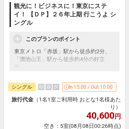
観光に！ビジネスに！東京にステ
イ！ 【ＤＰ】２６年上期 行こうよ シ
ングル
このプランのポイント
東京メトロ「赤坂」駅から徒歩約2分、
「溜池山王」駅から徒歩約4分の好立
地。
大浴場完備。
JR西日本グループが運営するホテルチェ
シングル
In 15:00 / Out 10:00
朝
昼
夕
ーン♪
旅行代金
（1名1室ご利用時 おとな1名様あた
り）
40,600
「食事なしプラン」と「朝食付プラン」
円
をご用意しています。
空き：
5室
(08月08日00:26時点)