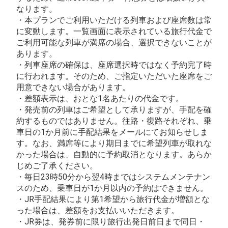
なります。
・本プランでご利用いただける列車および座席数は常
に変動します。一覧画面に表示されている旅行代金で
ご利用可能な列車が満席の場合、選択できないことが
あります。
・列車座席の確保は、座席選択時ではなく予約完了時
に行われます。そのため、ご指定いただいた座席をご
用意できない場合があります。
・差額表示は、おとな1名あたりの代金です。
・発売前の列車はご希望として承りますが、手配を確
約するものではありません。往路・復路それぞれ、乗
車日の1か月前に手配結果をメールにてお知らせしま
す。なお、満席等により期日までに希望列車が取れな
かった場合は、自動的に予約取消となります。あらか
じめご了承ください。
・毎日23時50分から翌4時まではシステムメンテナン
スのため、乗車日が1か月以内の予約はできません。
・JR手配結果により第1希望から旅行代金が増額とな
った場合は、差額をお支払いいただきます。
・JR券は、発券前に限り旅行出発日前日まで同日・