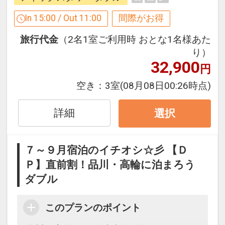
注意いただきますようお願いいたしま
す。
In 15:00 / Out 11:00
間際がお得
※１０室以上の団体予約はお受けできま
旅行代金
（2名1室ご利用時 おとな1名様あた
せん。
り）
※企業名、団体名、個人名で複数室を仮
32,900
円
予約することはお控えください。
※１予約につき複数室ご予約される際に
空き：
3室
(08月08日00:26時点)
は、各お部屋の代表者氏名をお知らせく
ださい。
詳細
選択
７～９月宿泊のイチオシ☆彡 【Ｄ
Ｐ】直前割！品川・高輪に泊まろう
「食事なしプラン」と「朝食付プラン」
ダブル
をご用意しています。
●「食事なしプラン」と「朝食付プラ
ン」を掲載しています。
このプランのポイント
※ご覧のページがどちらかを
【食事条