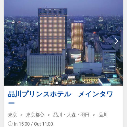
す。
17505930
「食事なしプラン」と「朝食付プラン」
をご用意しています。
●「食事なしプラン」と「朝食付プラ
ン」を掲載しています。
※ご覧のページがどちらかを
【食事条
件】
の項目でご確認のうえ、予約にお進
み下さい。
「禁煙ルーム」と「喫煙ルーム」をご用
品川プリンスホテル メインタワ
意しています。
ー
●「禁煙ルーム」と「喫煙ルーム」を掲
載しています。
東京
東京都心
品川・大森・羽田
品川
※ご覧のページがどちらかを
【客室情
In 15:00 / Out 11:00