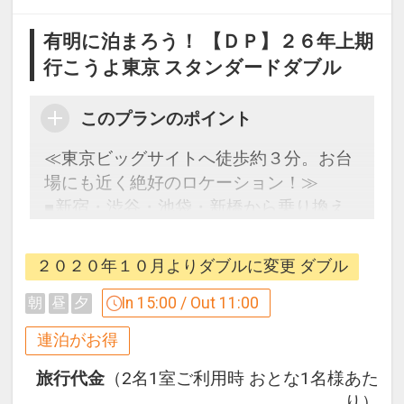
有明に泊まろう！ 【ＤＰ】２６年上期
行こうよ東京 スタンダードダブル
このプランのポイント
≪東京ビッグサイトへ徒歩約３分。お台
場にも近く絶好のロケーション！≫
■新宿・渋谷・池袋・新橋から乗り換え
なしの好立地！
■全室シモンズ社製ベッドとＷｉ‐Ｆｉ接
２０２０年１０月よりダブルに変更 ダブル
続無料で快適♪
In 15:00 / Out 11:00
朝
昼
夕
【連泊するとお得】連泊割引がございま
連泊がお得
す ※除外日あり
連泊の場合、
旅行代金
（2名1室ご利用時 おとな1名様あた
１泊目より１泊につきおひとり様
５００
り）