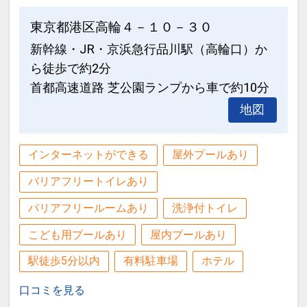
報】
の項目でご確認のうえ、予約にお進
み下さい。
東京都港区高輪４－１０－３０
新幹線・JR・京浜急行品川駅（高輪口）か
設定期間：2026年4月1日～2026年9月
ら徒歩で約2分
30日
首都高速道路 芝公園ランプから車で約10分
インターネットコース番号：DP-1-
地図
17505930
インターネットができる
屋外プールあり
バリアフリートイレあり
バリアフリールームあり
洗浄付トイレ
こども用プールあり
屋内プールあり
駅徒歩5分以内
有料駐車場
ホテル
口コミを見る