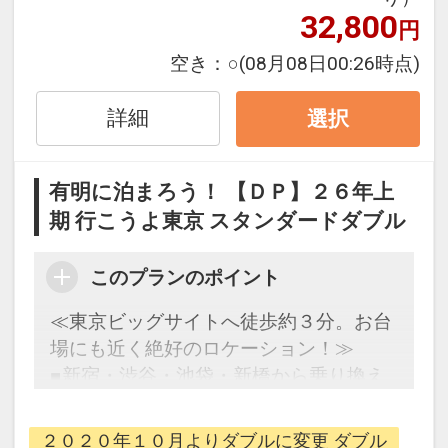
32,800
円引
円
空き：
○
(08月08日00:26時点)
※5/2・3、8/14・15、9/19・20は適用
除外日となります。
詳細
選択
※割引適用後のご旅行代金は、カレンダ
ーからお進みいただいた後表示される
「空室照会結果確認画面」でご確認くだ
有明に泊まろう！ 【ＤＰ】２６年上
さい。
期 行こうよ東京 スタンダードダブル
※宿泊期間中すべての日において人数・
氏名・客室タイプ・食事条件・プラン同
このプランのポイント
一であることが割引適用の条件となりま
≪東京ビッグサイトへ徒歩約３分。お台
す。
場にも近く絶好のロケーション！≫
■新宿・渋谷・池袋・新橋から乗り換え
「食事なしプラン」と「朝食付プラン」
なしの好立地！
をご用意しています。
■全室シモンズ社製ベッドとＷｉ‐Ｆｉ接
●「食事なしプラン」と「朝食付プラ
２０２０年１０月よりダブルに変更 ダブル