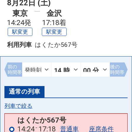
8月22日 (土)
東京
金沢
14:24発
17:18着
駅変更
駅変更
利用列車
はくたか567号
前の
後の
時間帯
時間帯
通常の列車
列車で絞る
はくたか567号
14:24
17:18
普通車
座席条件