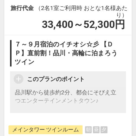
旅行代金
（2名1室ご利用時 おとな1名様あた
り）
33,400～52,300
円
７～９月宿泊のイチオシ☆彡 【Ｄ
Ｐ】直前割！品川・高輪に泊まろう
ツイン
このプランのポイント
品川駅から徒歩約2分、都会にそびえ立
つエンターテインメントタウン♪
ご予約時のお願い
※必ずご確認ください
※
メインタワー ツインルーム
朝
昼
夕
本プランをご予約される際には、以下ご