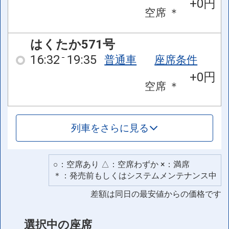
+0円
空席
＊
はくたか571号
16:32
19:35
普通車
座席条件
+0円
空席
＊
列車をさらに見る
○：空席あり △：空席わずか ×：満席
＊：発売前もしくはシステムメンテナンス中
差額は同日の最安値からの価格です
選択中の座席