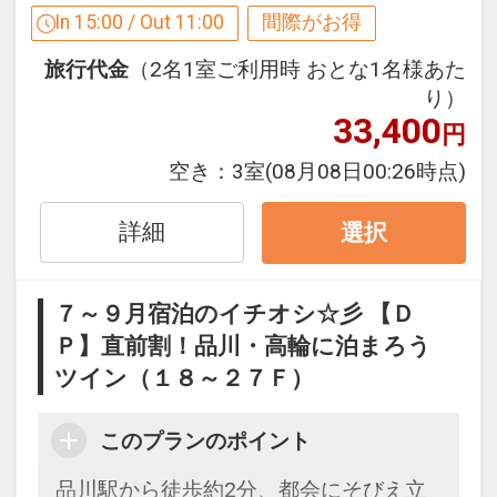
注意いただきますようお願いいたしま
In 15:00 / Out 11:00
間際がお得
す。
旅行代金
（2名1室ご利用時 おとな1名様あた
※１０室以上の団体予約はお受けできま
り）
せん。
33,400
円
※企業名、団体名、個人名で複数室を仮
予約することはお控えください。
空き：
3室
(08月08日00:26時点)
※１予約につき複数室ご予約される際に
は、各お部屋の代表者氏名をお知らせく
詳細
選択
ださい。
７～９月宿泊のイチオシ☆彡 【Ｄ
Ｐ】直前割！品川・高輪に泊まろう
ツイン（１８～２７Ｆ）
「食事なしプラン」と「朝食付プラン」
をご用意しています。
●「食事なしプラン」と「朝食付プラ
このプランのポイント
ン」を掲載しています。
品川駅から徒歩約2分、都会にそびえ立