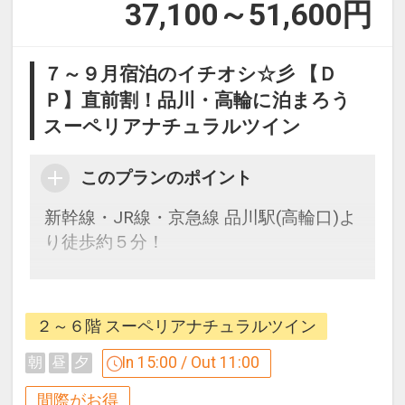
37,100～51,600
円
７～９月宿泊のイチオシ☆彡 【Ｄ
Ｐ】直前割！品川・高輪に泊まろう
スーペリアナチュラルツイン
このプランのポイント
新幹線・JR線・京急線 品川駅(高輪口)よ
り徒歩約５分！
ご予約時のお願い
※必ずご確認ください
※
２～６階 スーペリアナチュラルツイン
本プランをご予約される際には、以下ご
注意いただきますようお願いいたしま
In 15:00 / Out 11:00
朝
昼
夕
す。
間際がお得