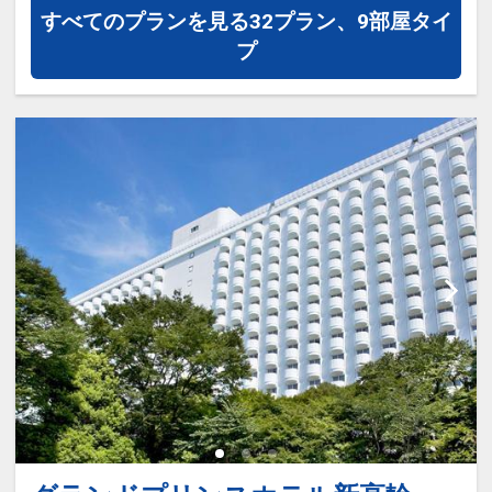
すべてのプランを見る
32プラン、9部屋タイ
「食事なしプラン」と「朝食付プラン」
プ
をご用意しています。
●「食事なしプラン」と「朝食付プラ
ン」を掲載しています。
※ご覧のページがどちらかを
【食事条
件】
の項目でご確認のうえ、予約にお進
み下さい。
設定期間：2026年7月1日～2026年9月
30日
インターネットコース番号：DP-1-
17753553