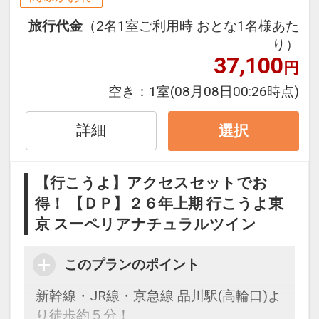
※１０室以上の団体予約はお受けできま
せん。
旅行代金
（2名1室ご利用時 おとな1名様あた
※企業名、団体名、個人名で複数室を仮
り）
37,100
予約することはお控えください。
円
※１予約につき複数室ご予約される際に
空き：
1室
(08月08日00:26時点)
は、各お部屋の代表者氏名をお知らせく
ださい。
詳細
選択
【行こうよ】アクセスセットでお
「食事なしプラン」と「朝食付プラン」
得！ 【ＤＰ】２６年上期 行こうよ東
をご用意しています。
京 スーペリアナチュラルツイン
●「食事なしプラン」と「朝食付プラ
ン」を掲載しています。
このプランのポイント
※ご覧のページがどちらかを
【食事条
件】
の項目でご確認のうえ、予約にお進
新幹線・JR線・京急線 品川駅(高輪口)よ
み下さい。
り徒歩約５分！