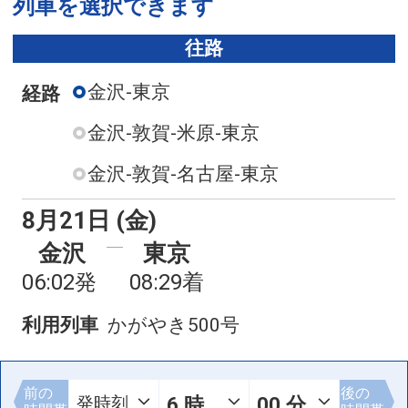
列車を選択できます
往路
金沢-東京
経路
金沢-敦賀-米原-東京
金沢-敦賀-名古屋-東京
8月21日 (金)
金沢
東京
06:02発
08:29着
利用列車
かがやき500号
前の
後の