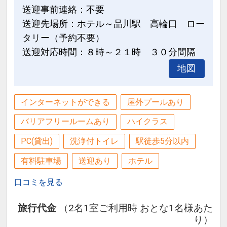
送迎事前連絡：不要
送迎先場所：ホテル～品川駅 高輪口 ロー
タリー（予約不要）
送迎対応時間：８時～２１時 ３０分間隔
地図
インターネットができる
屋外プールあり
バリアフリールームあり
ハイクラス
PC(貸出)
洗浄付トイレ
駅徒歩5分以内
有料駐車場
送迎あり
ホテル
口コミを見る
旅行代金
（2名1室ご利用時 おとな1名様あた
り）