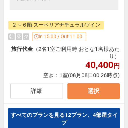
「食事なしプラン」と「朝食付プラン」
設定期間：2026年7月1日～2026年9月
をご用意しています。
２～６階 スーペリアナチュラルツイン
30日
●「食事なしプラン」と「朝食付プラ
インターネットコース番号：DP-1-
ン」を掲載しています。
In 15:00 / Out 11:00
朝
昼
夕
17753557
※ご覧のページがどちらかを
【食事条
旅行代金
（2名1室ご利用時 おとな1名様あた
件】
の項目でご確認のうえ、予約にお進
り）
み下さい。
40,400
円
空き：
1室
(08月08日00:26時点)
設定期間：2026年4月1日～2026年9月
詳細
30日
選択
インターネットコース番号：DP-1-
17479952
すべてのプランを見る
12プラン、4部屋タイ
プ