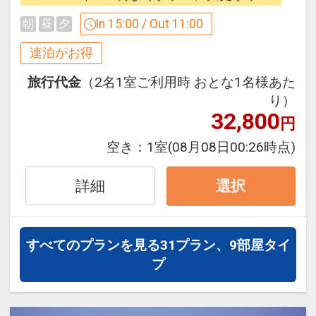
続無料で快適♪
ン」を掲載しています。
In 15:00 / Out 11:00
※ご覧のページがどちらかを
【食事条
朝
昼
夕
【連泊するとお得】連泊割引がございま
件】
の項目でご確認のうえ、予約にお進
連泊がお得
す ※除外日あり
み下さい。
連泊の場合、
旅行代金
（2名1室ご利用時 おとな1名様あた
り）
１泊目より１泊につきおひとり様
５００
32,800
円引
「禁煙ルーム」と「喫煙ルーム」をご用
円
意しています。
空き：
1室
(08月08日00:26時点)
※5/2・3、8/14・15、9/19・20は適用
●「禁煙ルーム」と「喫煙ルーム」を掲
除外日となります。
載しています。
詳細
選択
※割引適用後のご旅行代金は、カレンダ
※ご覧のページがどちらかを
【客室情
ーからお進みいただいた後表示される
報】
の項目でご確認のうえ、予約にお進
「空室照会結果確認画面」でご確認くだ
み下さい。
すべてのプランを見る
31プラン、9部屋タイ
さい。
プ
※宿泊期間中すべての日において人数・
設定期間：2026年4月1日～2026年9月
氏名・客室タイプ・食事条件・プラン同
30日
一であることが割引適用の条件となりま
インターネットコース番号：DP-1-