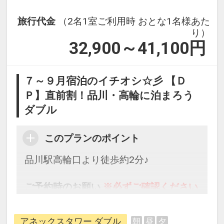
旅行代金
（2名1室ご利用時 おとな1名様あた
り）
32,900～41,100
円
７～９月宿泊のイチオシ☆彡 【Ｄ
Ｐ】直前割！品川・高輪に泊まろう
ダブル
このプランのポイント
品川駅高輪口より徒歩約2分♪
ご予約時のお願い
※必ずご確認ください
※
本プランをご予約される際には、以下ご
アネックスタワー ダブル
朝
昼
夕