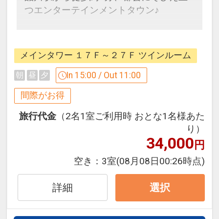
※ご覧のページがどちらかを
【食事条
つエンターテインメントタウン♪
件】
の項目でご確認のうえ、予約にお進
み下さい。
ご予約時のお願い
※必ずご確認ください
※
メインタワー １７Ｆ～２７Ｆ ツインルーム
本プランをご予約される際には、以下ご
設定期間：2026年7月1日～2026年9月
注意いただきますようお願いいたしま
In 15:00 / Out 11:00
朝
昼
夕
30日
す。
インターネットコース番号：DP-1-
間際がお得
※１０室以上の団体予約はお受けできま
17753551
せん。
旅行代金
（2名1室ご利用時 おとな1名様あた
り）
※企業名、団体名、個人名で複数室を仮
34,000
予約することはお控えください。
円
※１予約につき複数室ご予約される際に
空き：
3室
(08月08日00:26時点)
は、各お部屋の代表者氏名をお知らせく
ださい。
詳細
選択