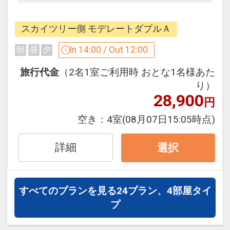
より直結！
◆両国国技館・江戸東京博物館も近く、
スカイツリー側 モデレートダブルＡ
東京スカイツリー(R)まで路線バス約１
０分！
In 14:00 / Out 12:00
朝
昼
夕
旅行代金
（2名1室ご利用時 おとな1名様あた
翌朝はゆっくりチェックアウト♪
り）
●レイトチェックアウト12：00までご滞
28,900
円
在可能！（通常11：00）
空き：
4室
(08月07日15:05時点)
詳細
設定期間：2026年4月1日～2026年9月
選択
30日
インターネットコース番号：DP-1-
17510241
すべてのプランを見る
24プラン、4部屋タイ
プ