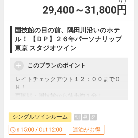
り）
29,400～31,800
円
国技館の目の前、隅田川沿いのホテ
ル！ 【ＤＰ】２６年パーソナリップ
東京 スタジオツイン
このプランのポイント
レイトチェックアウト１２：００までＯ
Ｋ！
両国駅・国技館から徒歩約１分！
東京観光やビジネス利用にオススメ♪
シングルツインルーム
朝
昼
夕
【連泊するとお得】連泊割引がございま
す ※一部除外日あり
In 15:00 / Out 12:00
連泊がお得
連泊の場合、