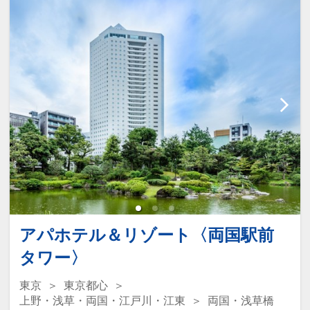
一であることが割引適用の条件となりま
す。
ここがポイント！
●レイトチェックアウト 12：00までご滞
在ＯＫ！
（通常チェックアウト 10：00）
「食事なしプラン」と「朝食付プラン」
をご用意しています。
●「食事なしプラン」と「朝食付プラ
ン」を掲載しています。
※ご覧のページがどちらかを
【食事条
アパホテル＆リゾート〈両国駅前
件】
の項目でご確認のうえ、予約にお進
タワー〉
み下さい。
東京
東京都心
上野・浅草・両国・江戸川・江東
両国・浅草橋