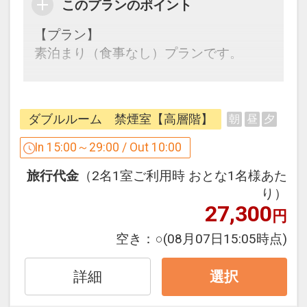
可（無料）（営業時間 10時～22時）
このプランのポイント
【プラン】
【敷地内提携駐車場】先着順（予約不
素泊まり（食事なし）プランです。
可）
◆機械式駐車場（地下） 全33台
【館内案内】
◆料金 1泊3000円 ／ 時間貸し料金 300
■地下1階
円/20分
ダブルルーム 禁煙室【高層階】
朝
昼
夕
大浴殿・露天風呂 宿泊者無料（営業時間
※利用時間はアパホテル会員ステイタス
15時～翌2時、6時～10時）
In 15:00～29:00 / Out 10:00
のチェックイン、チェックアウト時間に
フィットネス 宿泊者無料（営業時間 6時
準じます。
旅行代金
（2名1室ご利用時 おとな1名様あた
～翌2時）
※両国国技館イベント時には変動する場
り）
コインランドリー9台（内、女性大浴殿
合がございます。
27,300
円
脱衣室2台）
◆入出庫可能時間 7時～23時（23時～翌
■2階
空き：
○
(08月07日15:05時点)
7時の入出庫は不可）
コンビニエンスストア「ローソン」、
◆収容可能サイズ 全高2050mm・全長
MACHI cafe
詳細
選択
5300mm・全幅1950mm・最低地上高
■4階
90mm・重量2300kg