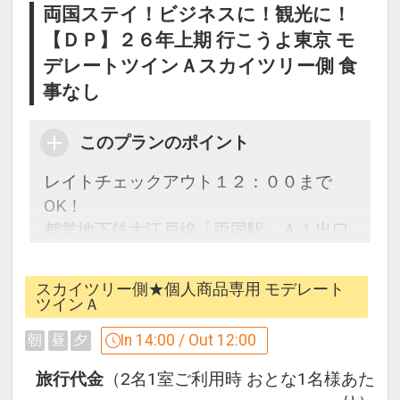
両国ステイ！ビジネスに！観光に！
【ＤＰ】２６年上期 行こうよ東京 モ
デレートツインＡスカイツリー側 食
事なし
このプランのポイント
レイトチェックアウト１２：００まで
OK！
都営地下鉄大江戸線「両国駅」Ａ１出口
より直結！
◆両国国技館・江戸東京博物館も近く、
スカイツリー側★個人商品専用 モデレート
東京スカイツリー(R)まで路線バス約１０
ツインＡ
分！
In 14:00 / Out 12:00
朝
昼
夕
翌朝はゆっくりチェックアウト♪
旅行代金
（2名1室ご利用時 おとな1名様あた
●レイトチェックアウト12：00までご滞