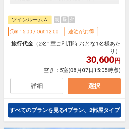
在ＯＫ！
東京観光やビジネス利用にオススメ♪
（通常チェックアウト 10：00）
ツインルームＡ
朝
昼
夕
【連泊するとお得】連泊割引がございま
「食事なしプラン」と「朝食付プラン」
す
In 15:00 / Out 12:00
連泊がお得
をご用意しています。
連泊の場合、
●「食事なしプラン」と「朝食付プラ
旅行代金
（2名1室ご利用時 おとな1名様あた
2泊目より1泊につきおひとり様
５００
ン」を掲載しています。
り）
円引
※ご覧のページがどちらかを
【食事条
30,600
円
件】
の項目でご確認のうえ、予約にお進
※5/2～4、9/19～21、12/31は、適用除
空き：
5室
(08月07日15:05時点)
み下さい。
外日となります。
※割引適用後のご旅行代金は、カレンダ
詳細
選択
ーからお進みいただいた後表示される
設定期間：2026年4月1日～2027年3月
「空室照会結果確認画面」でご確認くだ
31日
さい。
すべてのプランを見る
4プラン、2部屋タイプ
インターネットコース番号：DP-1-
※宿泊期間中すべての日において人数・
17398490
氏名・客室タイプ・食事条件・プラン同