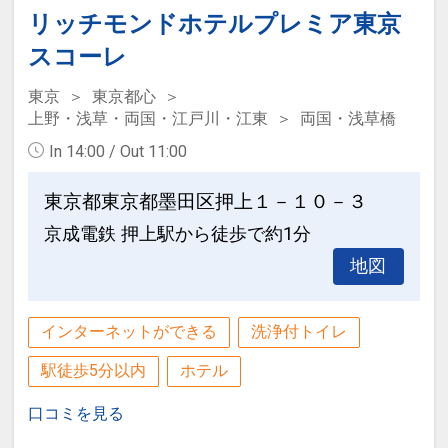
※お部屋の空調は全館一括管理でござい
◆入出庫可能時間 7時～23時（23時～翌
リッチモンドホテルプレミア東京
ます。お部屋毎の冷房・暖房の切り替え
7時の入出庫は不可）
スコーレ
はいたしかねますので予めご了承くださ
◆収容可能サイズ 全高2050mm・全長
い。
東京
東京都心
5300mm・全幅1950mm・最低地上高
上野・浅草・両国・江戸川・江東
両国・浅草橋
90mm・重量2300kg
※お時間によってはエレベーターが混雑
In 14:00 / Out 11:00
（キャリア装備車・車高調整車・スペア
することがありますので予めご了承いた
タイヤ外付け等駐車不可）
だきますようお願いいたします。
東京都東京都墨田区押上１－１０－３
※近隣の駐車場は少ないので公共交通機
京成電鉄 押上駅から徒歩で約1分
関のご利用をお勧めいたします。
※ご到着予定時刻が【2時間以上遅れ
※近隣駐車場料金は異なりますので直接
地図
る】場合は必ずご連絡をお願いいたしま
お支払いください。
す。
ご連絡が無い場合、予告無く他のお客様
インターネットができる
洗浄付トイレ
【フロア説明】
にお部屋を提供することがございますの
◆スカイフロア 29階～31階
駅徒歩5分以内
ホテル
で予めご了承ください。
◆高層階 21階～28階
口コミを見る
◆眺望なし（窓にフィルム、建物内側）
設定期間：2022年8月1日～2027年6月