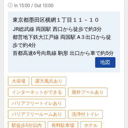
In 15:00 / Out 10:00
設定期間：2026年4月1日～2027年3月
31日
東京都墨田区横網１丁目１１－１０
インターネットコース番号：DP-1-
JR総武線 両国駅 西口から徒歩で約3分
17398484
都営地下鉄大江戸線 両国駅 A３出口から徒
歩で約4分
首都高速6号向島線 駒形 出口から車で約5分
地図
大浴場
露天風呂あり
インターネットができる
屋外プールあり
バリアフリートイレあり
バリアフリールームあり
洗浄付トイレ
駅徒歩5分以内
有料駐車場
ホテル