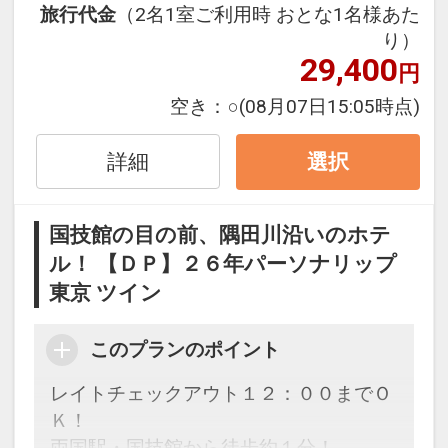
旅行代金
（2名1室ご利用時 おとな1名様あた
2泊目より1泊につきおひとり様
５００
り）
円引
29,400
円
※5/2～4、9/19～21、12/31は、適用除
空き：
○
(08月07日15:05時点)
外日となります。
※割引適用後のご旅行代金は、カレンダ
詳細
選択
ーからお進みいただいた後表示される
「空室照会結果確認画面」でご確認くだ
国技館の目の前、隅田川沿いのホテ
さい。
ル！ 【ＤＰ】２６年パーソナリップ
※宿泊期間中すべての日において人数・
東京 ツイン
氏名・客室タイプ・食事条件・プラン同
一であることが割引適用の条件となりま
す。
このプランのポイント
レイトチェックアウト１２：００までＯ
ここがポイント！
Ｋ！
●レイトチェックアウト 12：00までご滞
両国駅・国技館から徒歩約１分！