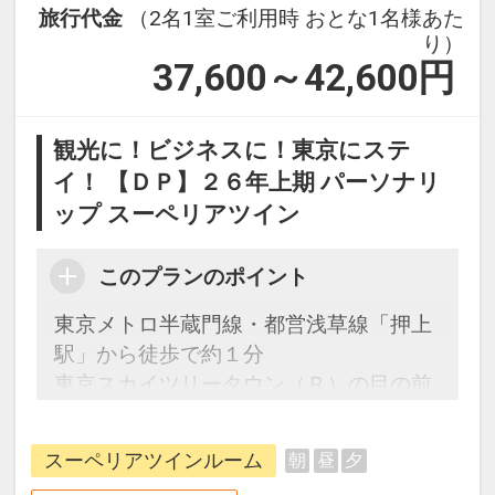
階数に関わらず眺望は望めません。
30日
旅行代金
（2名1室ご利用時 おとな1名様あた
※階数指定、眺望指定のリクエストはお
インターネットコース番号：DP-2-
り）
受けいたしかねますので予めご了承くだ
37,600～42,600
円
200000018299
さい。
観光に！ビジネスに！東京にステ
※お部屋の空調は全館一括管理でござい
イ！ 【ＤＰ】２６年上期 パーソナリ
ます。お部屋毎の冷房・暖房の切り替え
はいたしかねますので予めご了承くださ
ップ スーペリアツイン
い。
このプランのポイント
※お時間によってはエレベーターが混雑
東京メトロ半蔵門線・都営浅草線「押上
することがありますので予めご了承いた
駅」から徒歩で約１分
だきますようお願いいたします。
東京スカイツリータウン（Ｒ）の目の前
に位置するプレミアホテル。ビジネスは
※ご到着予定時刻が【2時間以上遅れ
もちろん、観光でも時間に”ゆとり”がう
る】場合は必ずご連絡をお願いいたしま
スーペリアツインルーム
朝
昼
夕
まれます。
す。