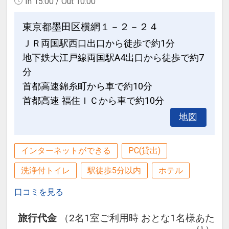
In 15:00 / Out 10:00
東京都墨田区横網１－２－２４
ＪＲ両国駅西口出口から徒歩で約1分
地下鉄大江戸線両国駅A4出口から徒歩で約7
分
首都高速錦糸町から車で約10分
首都高速 福住ＩＣから車で約10分
地図
インターネットができる
PC(貸出)
洗浄付トイレ
駅徒歩5分以内
ホテル
口コミを見る
旅行代金
（2名1室ご利用時 おとな1名様あた