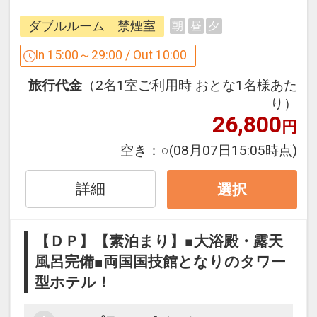
■地下1階
ダブルルーム 禁煙室
朝
昼
夕
大浴殿・露天風呂 宿泊者無料（営業時間
15時～翌2時、6時～10時）
In 15:00～29:00 / Out 10:00
フィットネス 宿泊者無料（営業時間 6時
旅行代金
（2名1室ご利用時 おとな1名様あた
～翌2時）
り）
コインランドリー9台（内、女性大浴殿
26,800
円
脱衣室2台）
■2階
空き：
○
(08月07日15:05時点)
コンビニエンスストア「ローソン」、
MACHI cafe
詳細
選択
■4階
レストラン「ラ・ベランダ」
【ＤＰ】【素泊まり】■大浴殿・露天
■31階
風呂完備■両国国技館となりのタワー
鉄板焼「THE 七海」
型ホテル！
ネスカフェプール※遊泳夏期のみ（有料
1時間1500円）、プールサイド年中利用