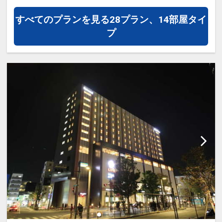
レストラン「ラ・ベランダ」
（キャリア装備車・車高調整車・スペア
■31階
すべてのプランを見る
28プラン、14部屋タイ
タイヤ外付け等駐車不可）
鉄板焼「THE 七海」
プ
※近隣の駐車場は少ないので公共交通機
ネスカフェプール※遊泳夏期のみ（有料
関のご利用をお勧めいたします。
1時間1500円）、プールサイド年中利用
※近隣駐車場料金は異なりますので直接
可（無料）（営業時間 10時～22時）
お支払いください。
【敷地内提携駐車場】先着順（予約不
【フロア説明】
可）
◆スカイフロア 29階～31階
◆機械式駐車場（地下） 全33台
◆高層階 21階～28階
◆料金 1泊3000円 ／ 時間貸し料金 300
◆眺望なし（窓にフィルム、建物内側）
円/20分
階数に関わらず眺望は望めません。
※利用時間はアパホテル会員ステイタス
※階数指定、眺望指定のリクエストはお
のチェックイン、チェックアウト時間に
受けいたしかねますので予めご了承くだ
準じます。
さい。
※両国国技館イベント時には変動する場
合がございます。