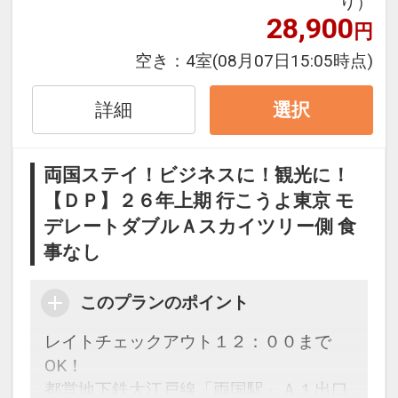
り）
28,900
在可能！（通常11：00）
円
空き：
4室
(08月07日15:05時点)
設定期間：2026年4月1日～2026年9月
詳細
選択
30日
インターネットコース番号：DP-1-
17510246
両国ステイ！ビジネスに！観光に！
【ＤＰ】２６年上期 行こうよ東京 モ
デレートダブルＡスカイツリー側 食
事なし
このプランのポイント
レイトチェックアウト１２：００まで
OK！
都営地下鉄大江戸線「両国駅」Ａ１出口