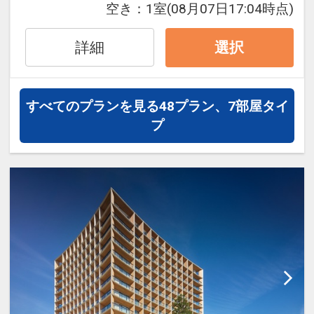
空き：
1室
(08月07日17:04時点)
●「食事なしプラン」と「朝食付プラ
※宿泊期間中すべての日において人数・
ン」を掲載しています。
氏名・客室タイプ・食事条件・プラン同
詳細
選択
※ご覧のページがどちらかを
【食事条
一であることが割引適用の条件となりま
件】
の項目でご確認のうえ、予約にお進
す。
み下さい。
※割引適用後のご旅行代金は、カレンダ
すべてのプランを見る
48プラン、7部屋タイ
ーからお進みいただいた後表示される
プ
「空室照会結果確認画面」でご確認くだ
設定期間：2026年4月1日～2026年9月
さい。
30日
インターネットコース番号：DP-1-
ここがポイント！
17523305
☆朝食付プランでご予約の方は、添い寝
のお子様の朝食代金不要でご利用いただ
けます！（ブッフェのみ）
※洋定食・和定食はご利用いただけませ
ん。