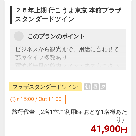
す。
２６年上期 行こうよ東京 本館プラザ
※割引適用後のご旅行代金は、カレンダ
スタンダードツイン
ーからお進みいただいた後表示される
「空室照会結果確認画面」でご確認くだ
このプランのポイント
さい。
ビジネスから観光まで、用途に合わせて
ここがポイント！
部屋タイプ多数あり！
☆朝食付プランでご予約の方は、添い寝
宿泊者無料の館内フィットネスもござい
のお子様の朝食代金不要でご利用いただ
ますので、快適な滞在をお楽しみくださ
けます！（ブッフェのみ）
い
※洋定食・和定食はご利用いただけませ
プラザスタンダードツイン
朝
昼
夕
ん。
【連泊するとお得】連泊割引がございま
In 15:00 / Out 11:00
す
※旅行代金に含まれます。
旅行代金
（2名1室ご利用時 おとな1名様あた
連泊の場合、
り）
1泊目より1泊につきおひとり様
１，０
「食事なしプラン」と「朝食付プラン」
41,900
円
００円引
をご用意しています。