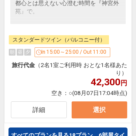
都心とは思えない心澄む時間を『神宮外
に乾杯
苑』で。
・朝日が美しくきらめく、四季を感じな
がら森のお散歩
森の息吹きに包まれたプライベートな空
間。
スタンダードツイン（バルコニー付）
洗練されたサービスと別荘で過ごすよう
＜アクセス＞
な、ぬくもりのひととき。
In 15:00～25:00 / Out 11:00
朝
昼
夕
・都営地下鉄大江戸線「国立競技場」駅
より徒歩1分
旅行代金
（2名1室ご利用時 おとな1名様あた
大自然を感じながらあなただけのスロー
り）
・JR総武線「千駄ヶ谷」駅より徒歩5分
ライフをお約束いたします！
42,300
円
設定期間：2025年3月24日～2027年5月
空き：
○
(08月07日17:04時点)
今だけの瞬間を求めて日常を忘れる旅を
31日
存分にお愉しみください。
インターネットコース番号：DP-2-
詳細
非日常の休息時間をこころゆくまでご堪
選択
200000002260
能してみては。
すべてのプランを見る
18プラン、6部屋タイ