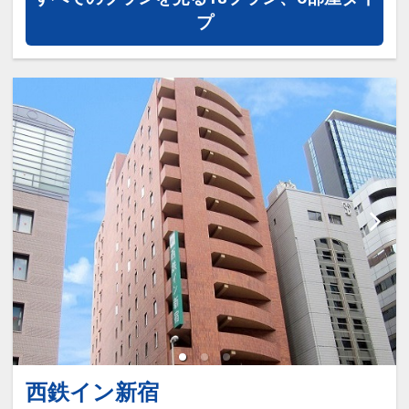
＜おすすめポイント＞
プ
・手足を伸ばしてくつろげる大浴場
・湯浴み後は客室のテラスで自然ととも
に乾杯
・朝日が美しくきらめく、四季を感じな
がら森のお散歩
＜アクセス＞
・都営地下鉄大江戸線「国立競技場」駅
より徒歩1分
・JR総武線「千駄ヶ谷」駅より徒歩5分
設定期間：2025年3月24日～2027年5月
31日
インターネットコース番号：DP-2-
西鉄イン新宿