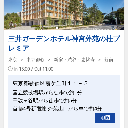
※旅行代金に含まれます。
「食事なしプラン」と「朝食付プラン」
をご用意しています。
●「食事なしプラン」と「朝食付プラ
三井ガーデンホテル神宮外苑の杜プ
ン」を掲載しています。
レミア
※ご覧のページがどちらかを
【食事条
東京
東京都心
新宿・渋谷・恵比寿
新宿
件】
の項目でご確認のうえ、予約にお進
み下さい。
In 15:00 / Out 11:00
東京都新宿区霞ケ丘町１１－３
設定期間：2026年4月1日～2026年9月
国立競技場駅から徒歩で約1分
30日
千駄ヶ谷駅から徒歩で約5分
インターネットコース番号：DP-1-
首都4号新宿線 外苑出口から車で約4分
17452623
地図