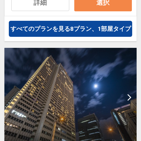
新宿ワシントンホテルのご紹介
詳細
選択
◎ＪＲ新宿駅南口より徒歩約８分。
◎地下鉄大江戸線「都庁前駅」A4出口か
ら徒歩で約5分。
すべてのプランを見る
8プラン、1部屋タイプ
◇東京都庁の南隣に位置する都市型ホテ
ル。
◇エリア最大規模の1，617の客室を有
します。
◇25階のレストランからは新宿の夜景を
一望できます。
◇ホテルレストランに加え、ビル内には
多数のレストラン・カフェ・バーなどが
あります。
◇本館1階に24時間営業のファミリーマ
ートがございます。
◇充実の館内施設・館内設備で長期滞在
にも便利にご利用いただけます。