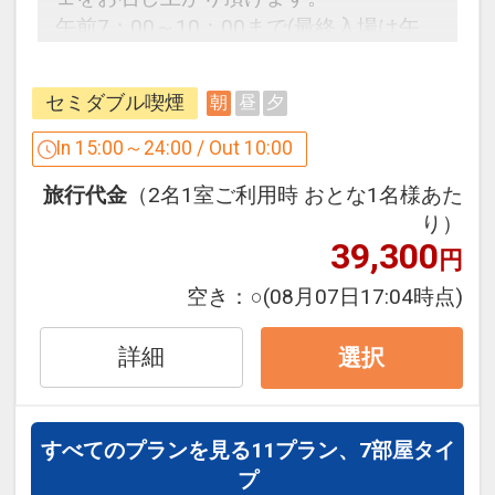
はお受けできません。
午前7：00～10：00まで(最終入場は午
・15室を超えるご予約はお受けできない
前9：30まで)
場合がございます。
・ツアー催行、転売等、商用及び営利目
セミダブル喫煙
朝
昼
夕
日替わりで水炊き、もつ鍋、通常メニュ
的としたご予約はお受けいたしかねま
ーに明太子など、
In 15:00～24:00 / Out 10:00
す。
福岡の郷土料理を取り入れたメニューを
旅行代金
（2名1室ご利用時 おとな1名様あた
提供しております。
設定期間：2026年6月5日～2027年6月
り）
新しい一日の始まりを、ぜひご期待くだ
39,300
30日
円
さい。
インターネットコース番号：DP-2-
空き：
○
(08月07日17:04時点)
200000044969
東京メトロ丸ノ内線「西新宿駅」から徒
歩2分。
詳細
選択
「JR新宿駅」まで徒歩10分。
都営大江戸線「都庁前駅」まで徒歩8
分。
すべてのプランを見る
11プラン、7部屋タイ
プ