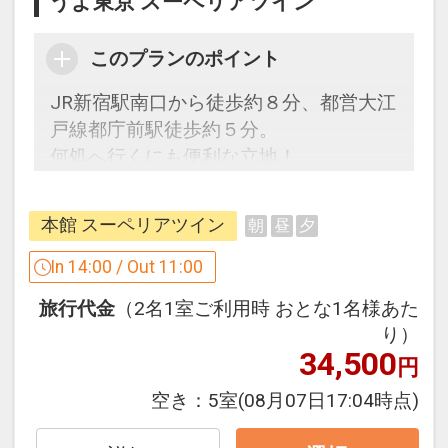
うよ東京 スーペリアツイン
◇本館1階に24時間営業のファミリーマ
ートがございます。
このプランのポイント
◇充実の館内施設・館内設備で長期滞在
にも便利にご利用いただけます。
JR新宿駅南口から徒歩約８分、都営大江
戸線都庁前駅徒歩約５分。
設定期間：2026年4月1日～2026年9月
何処へ行くにも便利な立地！
30日
インターネットコース番号：DP-1-
「食事なしプラン」と「朝食付プラン」
17523339
本館 スーペリアツイン
朝
昼
夕
をご用意しています。
●「食事なしプラン」と「朝食付プラ
In 14:00 / Out 11:00
ン」を掲載しています。
旅行代金
（2名1室ご利用時 おとな1名様あた
※ご覧のページがどちらかを
【食事条
り）
件】
の項目でご確認のうえ、予約にお進
34,500
円
み下さい。
空き：
5室
(08月07日17:04時点)