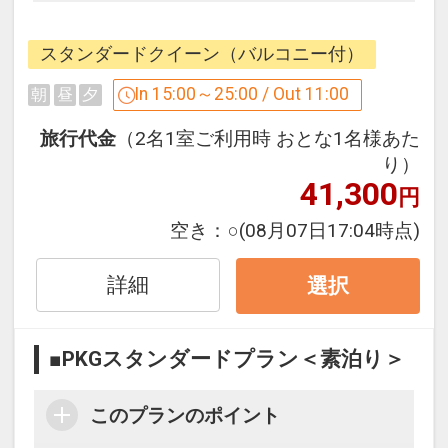
森の息吹きに包まれたプライベートな空
間。
スタンダードクイーン（バルコニー付）
洗練されたサービスと別荘で過ごすよう
な、ぬくもりのひととき。
In 15:00～25:00 / Out 11:00
朝
昼
夕
旅行代金
（2名1室ご利用時 おとな1名様あた
大自然を感じながらあなただけのスロー
り）
ライフをお約束いたします！
41,300
円
空き：
○
(08月07日17:04時点)
今だけの瞬間を求めて日常を忘れる旅を
存分にお愉しみください。
詳細
非日常の休息時間をこころゆくまでご堪
選択
能してみては。
■PKGスタンダードプラン＜素泊り＞
＜おすすめポイント＞
このプランのポイント
・手足を伸ばしてくつろげる大浴場
・湯浴み後は客室のテラスで自然ととも