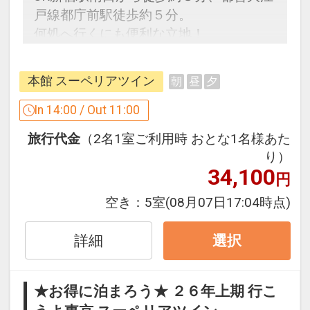
戸線都庁前駅徒歩約５分。
何処へ行くにも便利な立地！
新宿ワシントンホテルのご紹介
本館 スーペリアツイン
朝
昼
夕
◎ＪＲ新宿駅南口より徒歩約８分。
◎地下鉄大江戸線「都庁前駅」A4出口か
In 14:00 / Out 11:00
ら徒歩で約5分。
旅行代金
（2名1室ご利用時 おとな1名様あた
◇東京都庁の南隣に位置する都市型ホテ
り）
ル。
34,100
円
◇エリア最大規模の1，617の客室を有し
ます。
空き：
5室
(08月07日17:04時点)
◇25階のレストランからは新宿の夜景を
一望できます。
詳細
選択
◇ホテルレストランに加え、ビル内には
多数のレストラン・カフェ・バーなどが
★お得に泊まろう★ ２６年上期 行こ
あります。