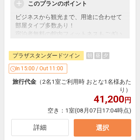
このプランのポイント
ビジネスから観光まで、用途に合わせて
部屋タイプ多数あり！
宿泊者無料の館内フィットネスもござい
ますので、快適な滞在をお楽しみくださ
い
プラザスタンダードツイン
朝
昼
夕
【連泊するとお得】連泊割引がございま
In 15:00 / Out 11:00
す
旅行代金
（2名1室ご利用時 おとな1名様あた
連泊の場合、
り）
1泊目より1泊につきおひとり様
１，０
41,200
円
００円引
空き：
1室
(08月07日17:04時点)
※宿泊期間中すべての日において人数・
氏名・客室タイプ・食事条件・プラン同
詳細
選択
一であることが割引適用の条件となりま