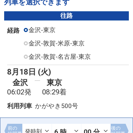
列車を選択できます
往路
金沢-東京
経路
金沢-敦賀-米原-東京
金沢-敦賀-名古屋-東京
8月18日 (火)
金沢
東京
06:02発
08:29着
利用列車
かがやき500号
前の
後の