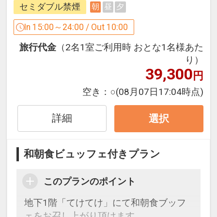
セミダブル禁煙
朝
昼
夕
日替わりで水炊き、もつ鍋、通常メニュ
ーに明太子など、
In 15:00～24:00 / Out 10:00
福岡の郷土料理を取り入れたメニューを
旅行代金
（2名1室ご利用時 おとな1名様あた
提供しております。
り）
新しい一日の始まりを、ぜひご期待くだ
39,300
円
さい。
空き：
○
(08月07日17:04時点)
東京メトロ丸ノ内線「西新宿駅」から徒
歩2分。
詳細
選択
「JR新宿駅」まで徒歩10分。
都営大江戸線「都庁前駅」まで徒歩8
和朝食ビュッフェ付きプラン
分。
このプランのポイント
＜転売、団体予約についての注意点＞
・旅行代理店様およびランドオペレータ
地下1階「てけてけ」にて和朝食ブッフ
ー様など再販、転売を目的としたご予約
ェをお召し上がり頂けます。