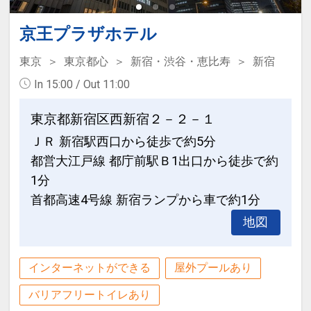
設定期間：2026年4月1日～2026年9月
京王プラザホテル
30日
東京
東京都心
新宿・渋谷・恵比寿
新宿
インターネットコース番号：DP-1-
In 15:00 / Out 11:00
17458098
東京都新宿区西新宿２－２－１
ＪＲ 新宿駅西口から徒歩で約5分
都営大江戸線 都庁前駅Ｂ1出口から徒歩で約
1分
首都高速4号線 新宿ランプから車で約1分
地図
インターネットができる
屋外プールあり
バリアフリートイレあり