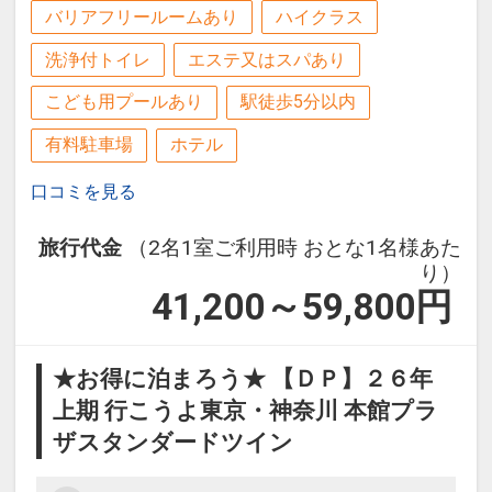
バリアフリールームあり
ハイクラス
洗浄付トイレ
エステ又はスパあり
こども用プールあり
駅徒歩5分以内
有料駐車場
ホテル
口コミを見る
旅行代金
（2名1室ご利用時 おとな1名様あた
り）
41,200～59,800
円
★お得に泊まろう★ 【ＤＰ】２６年
上期 行こうよ東京・神奈川 本館プラ
ザスタンダードツイン