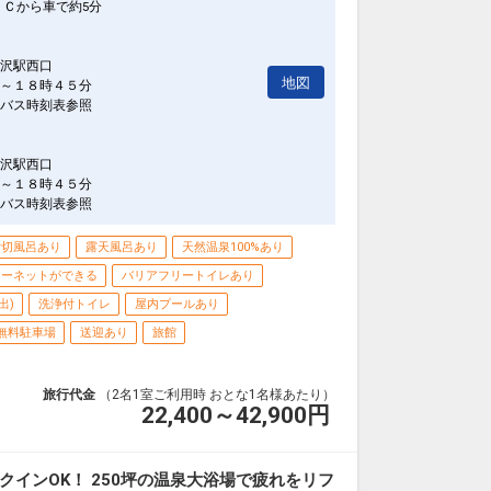
ＩＣから車で約5分
沢駅西口
地図
～１８時４５分
バス時刻表参照
沢駅西口
～１８時４５分
バス時刻表参照
貸切風呂あり
露天風呂あり
天然温泉100%あり
ターネットができる
バリアフリートイレあり
出)
洗浄付トイレ
屋内プールあり
無料駐車場
送迎あり
旅館
旅行代金
（2名1室ご利用時 おとな1名様あたり）
22,400～42,900
円
クインOK！ 250坪の温泉大浴場で疲れをリフ