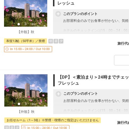
レッシュ
このプランのポイント
お部屋料金のみでお食事が付かない、気軽
ホテルのチェックインは15：00～24：00
【外観】秋
観光やアクティビティ、グルメを楽しむ方
当館の温泉大浴場は夜通し入浴OK！ 夜
朝
昼
夕
和室12帖（50平米）／禁煙
旅行代
In 15:00～24:00 / Out 10:00
～男女各800平米の温泉大浴場～
目の前に広がる雄大な自然を望みながら、
泉質は弱アルカリ性単純温泉で、美人の湯
※お部屋料金のみのプランですので、館内
約ください。
【DP】＜素泊まり＞24時までチェッ
フレッシュ
■ご案内■
〇ご宿泊料金は状況により変動いたします
このプランのポイント
ご予約完了時点のご宿泊料金が適用となり
お部屋料金のみでお食事が付かない、気軽
設定期間：2026年3月31日～2026年10月
インターネットコース番号：DP-2-2000000
ホテルのチェックインは15：00～24：00
【外観】秋
観光やアクティビティ、グルメを楽しむ方
当館の温泉大浴場は夜通し入浴OK！ 夜
お任せルーム（1～3名）※禁煙・喫煙のご指定はいただけません
旅行代
朝
昼
夕
In 15:00～24:00 / Out 10:00