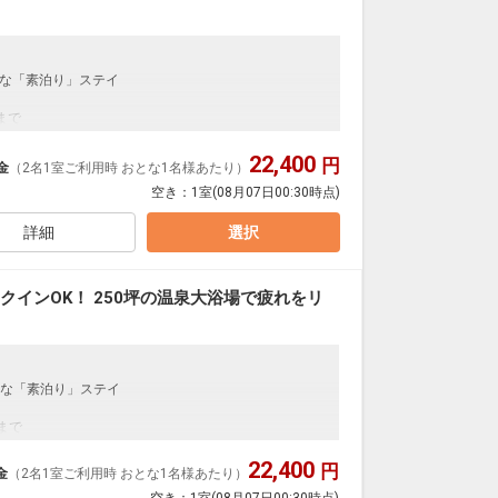
な「素泊り」ステイ
まで
も、出張などのビジネスでお泊りの方も、
遅くのご到着も大歓迎です！
22,400
円
金
（2名1室ご利用時 おとな1名様あたり）
空き：
1室
(08月07日00:30時点)
天然温泉をお楽しみください。
詳細
選択
としても知られております。
でのお食事をご希望のお客さまは事前にホテルへご予
クインOK！ 250坪の温泉大浴場で疲れをリ
。
ます。
な「素泊り」ステイ
31日
42187
まで
も、出張などのビジネスでお泊りの方も、
遅くのご到着も大歓迎です！
22,400
円
金
（2名1室ご利用時 おとな1名様あたり）