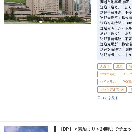
関越自動車道 湯沢
送迎（迎え）：あり
送迎事前連絡：不要
送迎先場所：越後湯
送迎対応時間：８時
送迎備考：シャトル
送迎（送り）：あり
送迎事前連絡：不要
送迎先場所：越後湯
送迎対応時間：８時
送迎備考：シャトル
大浴場
温泉
サウナあり
イン
ハイクラス
PC(貸
ゲレンデまで5分
口コミを見る
【DP】＜素泊まり＞24時までチェッ