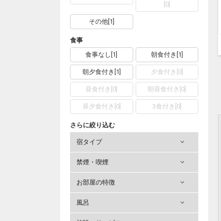
[
0
]
その他
[
1
]
食事
食事なし
[
1
]
朝食付き
[
1
]
朝夕食付き
[
1
]
夕食付き
[
0
]
昼食付き
[
0
]
朝昼食付き
[
0
]
昼夕食付き
[
0
]
3食付き
[
0
]
さらに絞り込む
宿タイプ
禁煙・喫煙
お部屋の特徴
風呂