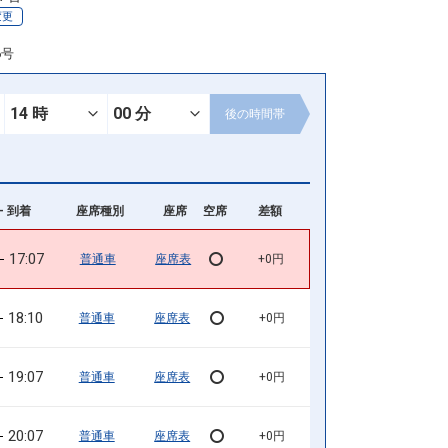
変更
6号
後の
時間帯
- 到着
座席種別
座席
空席
差額
17:07
普通車
座席表
+0円
18:10
普通車
座席表
+0円
19:07
普通車
座席表
+0円
20:07
普通車
座席表
+0円