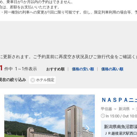
ため、乗車日が1か月以内の予約はできません。
場合は、差額をお支払いいただきます。
間・同一種別の列車への変更が1回に限り可能です。但し、限定列車利用の場合等、
に更新されます。ご予約直前に再度空き状況及びご旅行代金をご確認く
1
件中
1～1件表示
おすすめ順
価格の安い順
価格の高い順
現在の絞り込み
ホテル指定
ＮＡＳＰＡニ
甲信越
新潟県
In 15:00 / Out 10:
新潟県南魚沼郡
ＪＲ越後湯沢駅西口