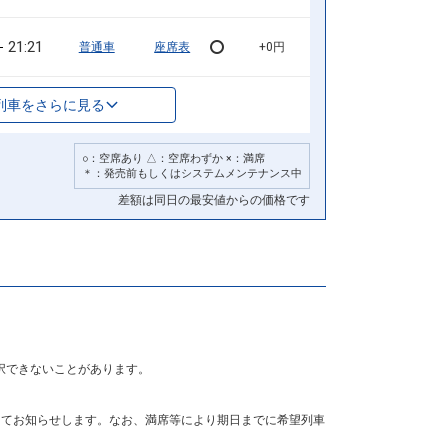
21:21
普通車
座席表
+0円
列車をさらに見る
○：空席あり △：空席わずか ×：満席
＊：発売前もしくはシステムメンテナンス中
差額は同日の最安値からの価格です
択できないことがあります。
にてお知らせします。なお、満席等により期日までに希望列車