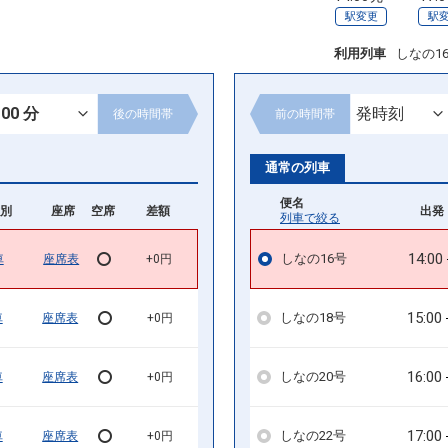
駅変更
駅
利用列車
しなの1
後の
時間帯
前の
時間帯
通常の列車
便名
別
座席
空席
差額
出発 
列車で絞る
14:00
しなの16号
車
座席表
+0円
15:00
しなの18号
車
座席表
+0円
16:00
しなの20号
車
座席表
+0円
17:00
しなの22号
車
座席表
+0円