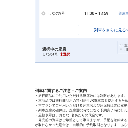
11:00
13:59
しなの9号
普通
列車をさらに見る
○：空
選択中の座席
＊：
しなの1号
未選択
列車に関するご注意・ご案内
・旅行商品にご利用いただける座席数には制限があります。
・本商品では旅行商品用の特別割引JR乗車票を使用するた
・本プランでご利用いただける列車および座席数は常に変動
・列車座席の確保は、座席選択時ではなく予約完了時に行わ
・差額表示は、おとな1名あたりの代金です。
・発売前の列車はご希望として承りますが、手配を確約する
が取れなかった場合は、自動的に予約取消となります。あら