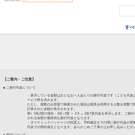
～男女各800平米の温泉大浴場～
目の前に広がる雄大な自然を望みながら、
泉質は弱アルカリ性単純温泉で、美人の湯
※お部屋料金のみのプランですので、館内
すべ
約ください。
■ご案内■
〇ご宿泊料金は状況により変動いたします
ご予約完了時点のご宿泊料金が適用となり
設定期間：2026年3月31日～2026年10月
インターネットコース番号：DP-2-2000000
【ご案内・ご注意】
■ ご旅行代金について
・表示している金額はおとなお一人あたりの旅行代金です（こども代金
ービス料を含みます。
ただし、複数のお部屋で検索された場合は寝具を利用する人数を室数で
計算された金額が表示されます。
例）5名2室の場合：5名÷2室 ＝ 2.5 → 2名1室代金を表示します
される金額が最終的な旅行代金となります。
・ダイナミックパッケージの性質上、予約確定までの間に旅行代金が変
代金での契約成立となります。あらかじめご了承の上お申し込みくださ
■ 宿泊について