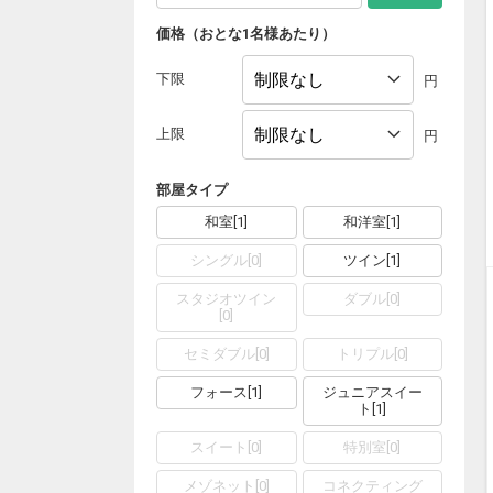
価格（おとな1名様あたり）
下限
円
上限
円
部屋タイプ
和室
[
1
]
和洋室
[
1
]
シングル
[
0
]
ツイン
[
1
]
スタジオツイン
ダブル
[
0
]
[
0
]
セミダブル
[
0
]
トリプル
[
0
]
フォース
[
1
]
ジュニアスイー
ト
[
1
]
スイート
[
0
]
特別室
[
0
]
メゾネット
[
0
]
コネクティング