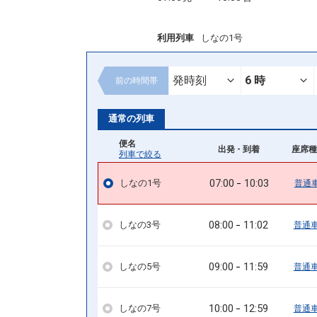
利用列車
しなの1号
前の
時間帯
通常の列車
便名
出発 - 到着
座席種
列車で絞る
07:00
10:03
しなの1号
普通
08:00
11:02
しなの3号
普通
09:00
11:59
しなの5号
普通
10:00
12:59
しなの7号
普通