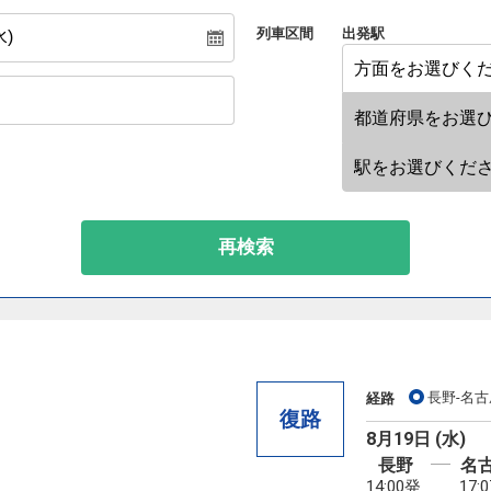
列車区間
出発駅
再検索
長野-名古
経路
復路
8月19日 (水)
長野
名
14:00発
17: