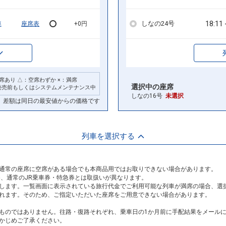
18:11
しなの24号
車
座席表
+0円
席あり △：空席わずか ×：満席
選択中の座席
発売前もしくはシステムメンテナンス中
しなの16号
未選択
差額は同日の最安値からの価格です
列車を選択する
通常の座席に空席がある場合でも本商品用ではお取りできない場合があります。
め、通常のJR乗車券・特急券とは取扱いが異なります。
します。一覧画面に表示されている旅行代金でご利用可能な列車が満席の場合、選
れます。そのため、ご指定いただいた座席をご用意できない場合があります。
ものではありません。往路・復路それぞれ、乗車日の1か月前に手配結果をメール
かじめご了承ください。