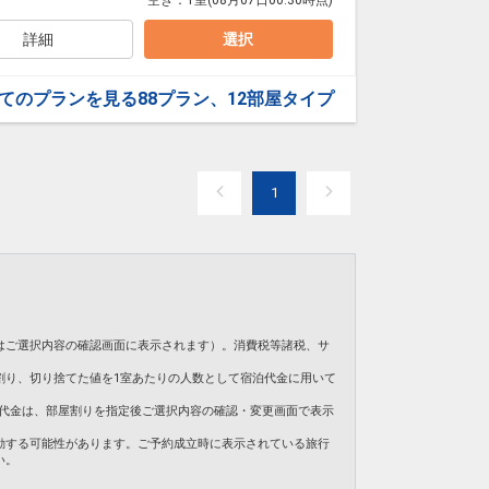
空き：
1室
(08月07日00:30時点)
天然温泉をお楽しみください。
詳細
選択
としても知られております。
でのお食事をご希望のお客さまは事前にホテルへご予
てのプランを見る
88プラン、12部屋タイプ
。
ます。
1
31日
42187
はご選択内容の確認画面に表示されます）。消費税等諸税、サ
割り、切り捨てた値を1室あたりの人数として宿泊代金に用いて
。ご旅行代金は、部屋割りを指定後ご選択内容の確認・変更画面で表示
動する可能性があります。ご予約成立時に表示されている旅行
い。