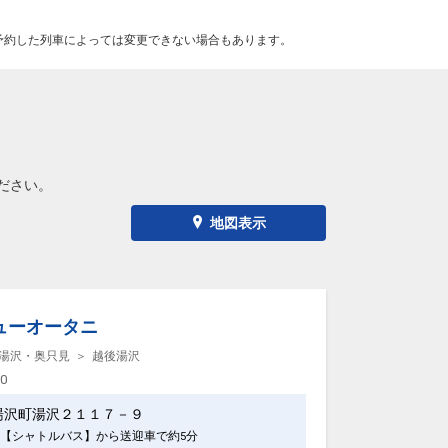
予約した列車によっては変更できない場合もあります。
ださい。
地図表示
ューオータニ
湯沢・奥只見
越後湯沢
00
湯沢町湯沢２１１７－９
【シャトルバス】から送迎車で約5分