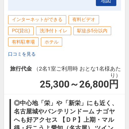
地図
インターネットができる
有料ビデオ
PC(貸出)
洗浄付トイレ
駅徒歩5分以内
有料駐車場
ホテル
口コミを見る
旅行代金
（2名1室ご利用時 おとな1名様あた
り）
25,300～26,800
円
◎中心地「栄」や「新栄」にも近く、
名古屋城やバンテリンドーム ナゴヤ
へも好アクセス 【ＤＰ】上期・マル
得・行こうよ愛知（名古屋） ツイン