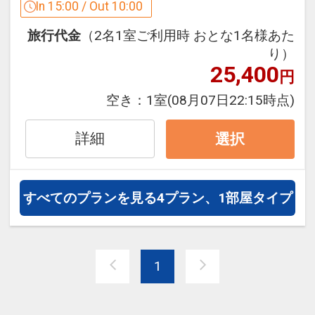
をご用意しています。
In 15:00 / Out 10:00
●「食事なしプラン」と「朝食付プラ
旅行代金
（2名1室ご利用時 おとな1名様あた
ン」を掲載しています。
り）
※ご覧のページがどちらかを
【食事条
25,400
円
件】
の項目で ご確認のうえ、予約にお
進みください。
空き：
1室
(08月07日22:15時点)
「禁煙ルームプラン」と「喫煙ルームプ
詳細
選択
ラン」をご用意しています。
●「禁煙ルームプラン」と「喫煙ルーム
プラン」を掲載しています。
すべてのプランを見る
4プラン、1部屋タイプ
※ご覧のページがどちらかを
【客室情
報】
の項目で ご確認のうえ、予約にお
進み下さい。
1
設定期間：2026年4月1日～2026年11月
30日