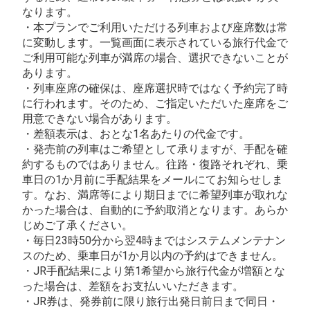
なります。
・本プランでご利用いただける列車および座席数は常
に変動します。一覧画面に表示されている旅行代金で
ご利用可能な列車が満席の場合、選択できないことが
あります。
・列車座席の確保は、座席選択時ではなく予約完了時
に行われます。そのため、ご指定いただいた座席をご
用意できない場合があります。
・差額表示は、おとな1名あたりの代金です。
・発売前の列車はご希望として承りますが、手配を確
約するものではありません。往路・復路それぞれ、乗
車日の1か月前に手配結果をメールにてお知らせしま
す。なお、満席等により期日までに希望列車が取れな
かった場合は、自動的に予約取消となります。あらか
じめご了承ください。
・毎日23時50分から翌4時まではシステムメンテナン
スのため、乗車日が1か月以内の予約はできません。
・JR手配結果により第1希望から旅行代金が増額とな
った場合は、差額をお支払いいただきます。
・JR券は、発券前に限り旅行出発日前日まで同日・