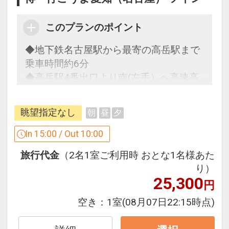
このプランのポイント
◆地下鉄名古屋駅から最寄の高岳駅まで
乗車時間約6分
◆高岳駅4番出口より南(左手）へ高速高
架沿に徒歩約2分
眺望指定なし
朝
昼
夕
「食事なしプラン」と「朝食付プラン」
をご用意しています。
In 15:00 / Out 10:00
●「食事なしプラン」と「朝食付プラ
旅行代金
（2名1室ご利用時 おとな1名様あた
ン」を掲載しています。
り）
※ご覧のページがどちらかを
【食事条
25,300
円
件】
の項目で ご確認のうえ、予約にお
進みください。
空き：
1室
(08月07日22:15時点)