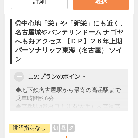
「禁煙ルームプラン」と「喫煙ルームプ
詳細
選択
ラン」をご用意しています。
●「禁煙ルームプラン」と「喫煙ルーム
◎中心地「栄」や「新栄」にも近く、
プラン」を掲載しています。
名古屋城やバンテリンドーム ナゴヤ
※ご覧のページがどちらかを
【客室情
へも好アクセス 【ＤＰ】２６年上期
報】
の項目で ご確認のうえ、予約にお
進み下さい。
パーソナリップ東海（名古屋） ツイ
ン
設定期間：2026年4月1日～2026年9月
30日
このプランのポイント
インターネットコース番号：DP-1-
◆地下鉄名古屋駅から最寄の高岳駅まで
17469067
乗車時間約6分
◆高岳駅4番出口より南(左手）へ高速高
架沿に徒歩約2分
眺望指定なし
朝
昼
夕
「食事なしプラン」と「朝食付プラン」