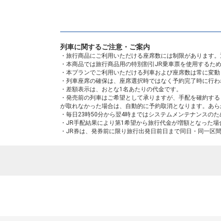
列車に関するご注意・ご案内
・旅行商品にご利用いただける座席数には制限があります。
・本商品では旅行商品用の特別割引JR乗車票を使用するた
・本プランでご利用いただける列車および座席数は常に変動
・列車座席の確保は、座席選択時ではなく予約完了時に行わ
・差額表示は、おとな1名あたりの代金です。
・発売前の列車はご希望として承りますが、手配を確約する
が取れなかった場合は、自動的に予約取消となります。あら
・毎日23時50分から翌4時まではシステムメンテナンスの
・JR手配結果により第1希望から旅行代金が増額となった
・JR券は、発券前に限り旅行出発日前日まで同日・同一区