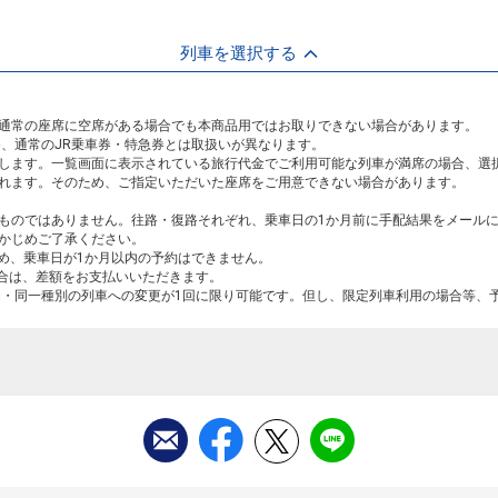
列車を選択する
通常の座席に空席がある場合でも本商品用ではお取りできない場合があります。
め、通常のJR乗車券・特急券とは取扱いが異なります。
します。一覧画面に表示されている旅行代金でご利用可能な列車が満席の場合、選
れます。そのため、ご指定いただいた座席をご用意できない場合があります。
ものではありません。往路・復路それぞれ、乗車日の1か月前に手配結果をメール
かじめご了承ください。
ため、乗車日が1か月以内の予約はできません。
場合は、差額をお支払いいただきます。
間・同一種別の列車への変更が1回に限り可能です。但し、限定列車利用の場合等、