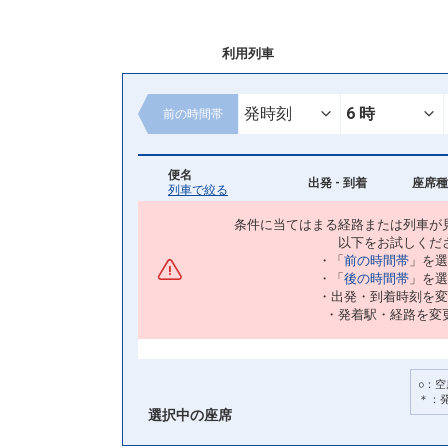
利用列車
前の
時間帯
便名
出発 - 到着
座席種
列車で絞る
条件に当てはまる経路または列車が
以下をお試しくだ
・「
前の時間帯
」を選
・「
後の時間帯
」を選
・出発・到着時刻を変
・発着駅・経路を変
○：空
＊：
選択中の座席