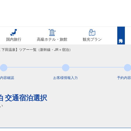
国内旅行
高級ホテル・旅館
観光プラン
豆 下田温泉】ツアー一覧（新幹線・JR＋宿泊）
内容
確認
お客様情報
入力
予約内容
泊 交通宿泊選択
い