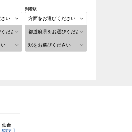
到着駅
仙台
駅変更