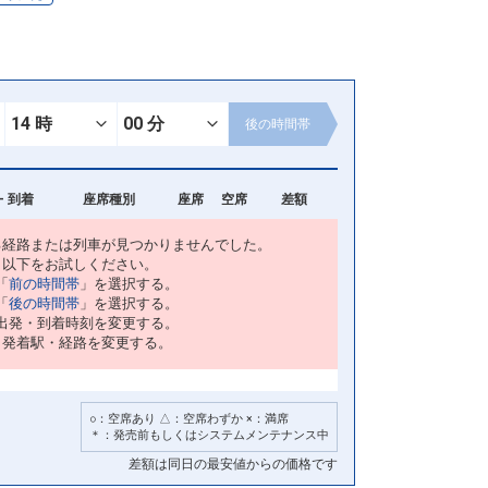
後の
時間帯
- 到着
座席種別
座席
空席
差額
る経路または列車が見つかりませんでした。
以下をお試しください。
「
前の時間帯
」を選択する。
「
後の時間帯
」を選択する。
出発・到着時刻を変更する。
・発着駅・経路を変更する。
○：空席あり △：空席わずか ×：満席
＊：発売前もしくはシステムメンテナンス中
差額は同日の最安値からの価格です