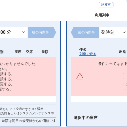
駅変更
利用列車
後の
時間帯
前の
時間帯
便名
別
座席
空席
差額
出発 
列車で絞る
見つかりませんでした。
条件に当てはま
さい。
択する。
・
択する。
・
更する。
・
更する。
席あり △：空席わずか ×：満席
発売前もしくはシステムメンテナンス中
選択中の座席
差額は同日の最安値からの価格です