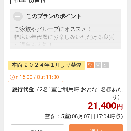
このプランのポイント
ご家族やグループにオススメ！
幅広い年代層にお楽しみいただける良質
な温泉も人気！
ご案内
本館 ２０２４年１月より禁煙
朝
昼
夕
●布団の上げ下ろしはセルフサービスと
なります。（お布団はチェックイン前に
In 15:00 / Out 11:00
敷かせていただいております）
旅行代金
（2名1室ご利用時 おとな1名様あた
り）
※お客様のプライベートな時間を大切に
21,400
円
考え、お客様のお付きは行っておりませ
ん。
空き：
5室
(08月07日17:04時点)