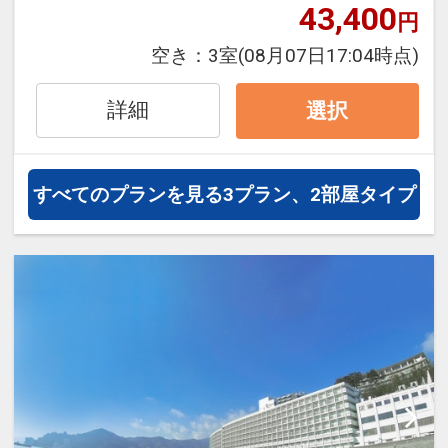
43,400
ウェイ往復乗車代金割引券付♪ ※滞在中
※旅行代金に含まれます。
円
１回
空き：
3室
(08月07日17:04時点)
※休業日は除く（不定期）
【７／２２～８／３１宿泊】限定！ファ
ミリーに嬉しい特色付！ ※７／１～２
詳細
選択
●オーシャンスパ「Ｆｕｕａ」入館券
１、９／１～３０宿泊には付きません
付！ ※滞在中１回
●おとな、こどもＡ・Ｂに特設ゲームコ
※１８歳未満は保護者同伴、０～３歳の
ーナーで使えるメダル１０枚ご用意
すべてのプランを見る
3プラン、2部屋タイプ
お子様は安全管理上ご利用いただけませ
ん。
※上記特色は7/1～21、9/1～30宿泊の
※利用には諸条件がございます。必ず公
方には付きません
式ホームページをご確認ください。
※旅行代金に含まれます。
※休業日はご利用いただけません。
【連泊するとお得】連泊割引がございま
※旅行代金に含まれます。
す
連泊の場合、
お子様向けサポート！
１泊目より１泊につきおひとり様
おとな
【赤ちゃん貸出グッズ】