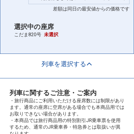
16:00
17:19
普通車
座席表
差額は同日の最安値からの価格です
+0円
空席
選択中の座席
踊り子10号
こだま820号
未選択
16:29
17:48
普通車
座席表
+0円
空席
列車を選択する
踊り子10号
16:29
17:48
普通車
座席表
+0円
空席
列車に関するご注意・ご案内
・旅行商品にご利用いただける座席数には制限があり
踊り子64号
ます。通常の座席に空席がある場合でも本商品用では
17:28
18:49
普通車
座席表
お取りできない場合があります。
・本商品では旅行商品用の特別割引JR乗車票を使用
+0円
空席
するため、通常のJR乗車券・特急券とは取扱いが異
なります。