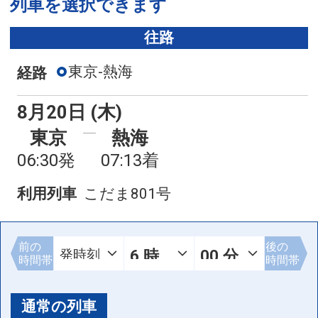
列車を選択できます
往路
東京-熱海
経路
8月20日 (木)
東京
熱海
06:30発
07:13着
利用列車
こだま801号
前の
後の
時間帯
時間帯
通常の列車