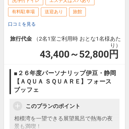
洗浄付トイレ
エステ又はスパあり
有料駐車場
送迎あり
旅館
口コミを見る
旅行代金
（2名1室ご利用時 おとな1名様あた
り）
43,400～52,800
円
■２６年度パーソナリップ伊豆・静岡
【ＡＱＵＡ ＳＱＵＡＲＥ】フォース
ブッフェ
このプランのポイント
相模湾を一望できる展望風呂で熱海の夜
景も満喫！