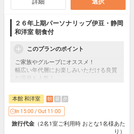
おとな1名＋こども1名でもお得！
詳細
選択
おとな1名＋こども1名、合計2名様でご
参加の場合、本プランではお子様はこど
２６年上期パーソナリップ伊豆・静岡
も代金が適用となり、お得です。
和洋室 朝食付
設定期間：2026年4月1日～2026年11月
このプランのポイント
30日
インターネットコース番号：DP-1-
ご家族やグループにオススメ！
17291373
幅広い年代層にお楽しみいただける良質
な温泉も人気！
ご案内
本館 和洋室
朝
昼
夕
●布団の上げ下ろしはセルフサービスと
なります。（お布団はチェックイン前に
In 15:00 / Out 11:00
敷かせていただいております）
旅行代金
（2名1室ご利用時 おとな1名様あた
り）