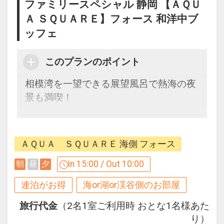
ファミリースペシャル 静岡 【ＡＱＵ
連泊割引 設定除外日
Ａ ＳＱＵＡＲＥ】フォース 和洋中ブ
下記期間は割引除外となります。
ッフェ
【4月】26
このプランのポイント
【5月】2～5・24
【7月】20・26
相模湾を一望できる展望風呂で熱海の夜
【8月】5・8～15・18・24
景も満喫！
【9月】13
【10月】12・25
ファミリーに嬉しい特色付！
【11月】8・23
●おとな、こどもＡ・Ｂにお１人様につ
ＡＱＵＡ ＳＱＵＡＲＥ 海側 フォース
【12月】6・25・28～31
き１個熱海プリン（特製カラメルシロッ
【1月】1～3
プ付）をご用意
In 15:00 / Out 10:00
朝
昼
夕
【2月】21
※ホテル内『渚の熱海プリン』で引換く
連泊がお得
海or湖or渓谷側のお部屋
ださい。
ここがポイント！
※プリンの種類は選べません。
旅行代金
（2名1室ご利用時 おとな1名様あた
●おとな、こどもＡ・Ｂにアタミロープ
り）