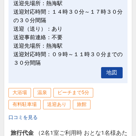
送迎先場所：熱海駅
【8月】5・8～15・18・24
※貸出品は、数に限りがございますの
【9月】13
送迎対応時間：１４時３０分～１７時３０分
で、予めご了承下さい。
の３０分間隔
ここがポイント！
送迎（送り）：あり
設定期間：2026年4月1日～2027年3月
●おとな、こどもＡ・Ｂにアタミロープ
送迎事前連絡：不要
31日
ウェイ往復乗車代金割引券付♪ ※滞在中
送迎先場所：熱海駅
インターネットコース番号：DP-1-
１回
送迎対応時間：０９時～１１時３０分までの
17266258
※休業日は除く（不定期）
３０分間隔
地図
●オーシャンスパ「Ｆｕｕａ」入館券
付！ ※滞在中１回
大浴場
温泉
ビーチまで5分
※１８歳未満は保護者同伴、０～３歳の
お子様は安全管理上ご利用いただけませ
有料駐車場
送迎あり
旅館
ん。
口コミを見る
※利用には諸条件がございます。必ず公
式ホームページをご確認ください。
旅行代金
（2名1室ご利用時 おとな1名様あた
※休業日はご利用いただけません。