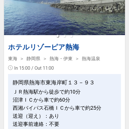
１，０００円引、こどもA７００円引、
ベビーカー／哺乳瓶洗浄ブラシ（ナイロ
こどもB５００円引
ン・スポンジ両方ご用意しております）
哺乳瓶用洗剤／哺乳瓶用消毒ケース／赤
※他の割引との併用はできません。
ちゃん用爪切り／赤ちゃん用綿棒／アイ
※割引適用後のご旅行代金は、カレンダ
スノン／ベビーバス／補助便座
ーからお進みいただいた後表示される
ベビー用ソープ／加湿器／バウンサー
ホテルリゾーピア熱海
「空室照会結果確認画面」でご確認くだ
さい。
東海
静岡県
熱海・伊東
熱海温泉
【レストランサポート】
※宿泊期間中すべての日において人数・
In 15:00 / Out 11:00
クーハンのお貸出／離乳食のご用意／ベ
氏名・客室タイプ・食事条件・プラン同
ビーチェア
一であることが割引適用の条件となりま
静岡県熱海市東海岸町１３－９３
お子様専用食器／紙エプロン
す。
ＪＲ熱海駅から徒歩で約10分
沼津ＩＣから車で約60分
大浴場には、ベビーバスチェア・ベビー
連泊割引 設定除外日
バス・ベビーソープをご用意！
西湘バイパス石橋ＩＣから車で約25分
下記期間は割引除外となります。
紙おむつはホテルショップでも販売され
送迎（迎え）：あり
ております。
送迎事前連絡：不要
【7月】20・26