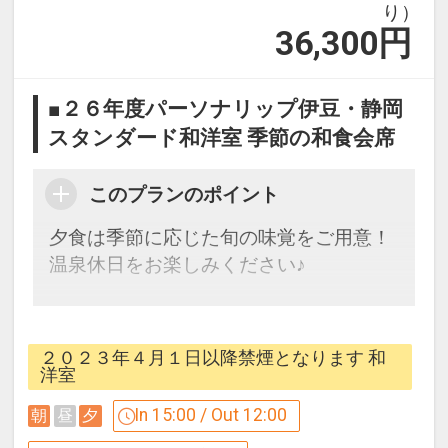
り）
36,300
円
※旅行代金に含まれます。
お子様向けサポート！
■２６年度パーソナリップ伊豆・静岡
【赤ちゃん貸出グッズ】
スタンダード和洋室 季節の和食会席
ベビーカー／哺乳瓶洗浄ブラシ（ナイロ
ン・スポンジ両方ご用意しております）
このプランのポイント
哺乳瓶用洗剤／哺乳瓶用消毒ケース／赤
夕食は季節に応じた旬の味覚をご用意！
ちゃん用爪切り／赤ちゃん用綿棒／アイ
温泉休日をお楽しみください♪
スノン／ベビーバス／補助便座
ベビー用ソープ／加湿器／バウンサー
朝食のご案内
※ブッフェの場合、３歳～未就学児の添
【レストランサポート】
２０２３年４月１日以降禁煙となります 和
い寝のお子様は入場料６０５円が別途か
クーハンのお貸出／離乳食のご用意／ベ
洋室
かります。
ビーチェア
In 15:00 / Out 12:00
朝
昼
夕
お子様専用食器／紙エプロン