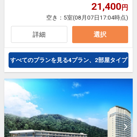
※お客様のプライベートな時間を大切に
21,400
円
考え、お客様のお付きは行っておりませ
ん。
空き：
5室
(08月07日17:04時点)
おとな1名＋こども1名でもお得！
詳細
選択
おとな1名＋こども1名、合計2名様でご
参加の場合、本プランではお子様はこど
も代金が適用となり、お得です。
すべてのプランを見る
4プラン、2部屋タイプ
設定期間：2026年4月1日～2026年11月
30日
インターネットコース番号：DP-1-
17291374