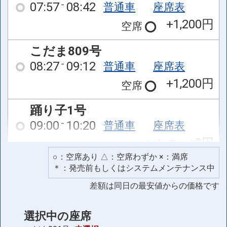
07:57
08:42
普通車
座席表
+1,200円
空席
こだま809号
08:27
09:12
普通車
座席表
+1,200円
空席
踊り子1号
09:00
10:20
普通車
座席表
+0円
空席
○：空席あり △：空席わずか ×：満席
踊り子1号
＊：発売前もしくはシステムメンテナンス中
09:00
10:20
普通車
座席表
差額は同日の最安値からの価格です
+0円
空席
選択中の座席