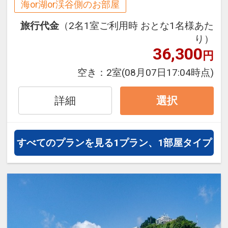
設定期間：2026年4月1日～2027年3月
海or湖or渓谷側のお部屋
31日
大浴場には、ベビーバスチェア・ベビー
旅行代金
（2名1室ご利用時 おとな1名様あた
インターネットコース番号：DP-1-
バス・ベビーソープをご用意！
り）
17168485
紙おむつはホテルショップでも販売され
36,300
円
ております。
空き：
2室
(08月07日17:04時点)
※貸出品は、数に限りがございますの
で、予めご了承下さい。
詳細
選択
設定期間：2026年7月1日～2026年9月
30日
すべてのプランを見る
1プラン、1部屋タイプ
インターネットコース番号：DP-1-
17605021