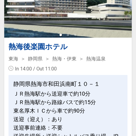
熱海後楽園ホテル
東海
静岡県
熱海・伊東
熱海温泉
In 14:00 / Out 11:00
静岡県熱海市和田浜南町１０－１
ＪＲ熱海駅から送迎車で約10分
ＪＲ熱海駅から路線バスで約15分
東名厚木ＩＣから車で約90分
送迎（迎え）：あり
送迎事前連絡：不要