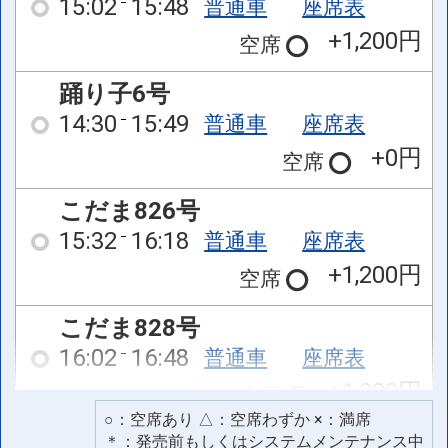
15:02
15:48
普通車
座席表
+1,200円
空席
踊り子6号
14:30
15:49
普通車
座席表
+0円
空席
こだま826号
15:32
16:18
普通車
座席表
+1,200円
空席
こだま828号
16:02
16:48
普通車
座席表
+1,200円
空席
○：空席あり △：空席わずか ×：満席
踊り子60号
＊：発売前もしくはシステムメンテナンス中