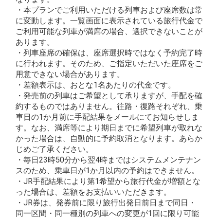
・本プランでご利用いただける列車および座席数は常
列車をさらに見る
に変動します。一覧画面に表示されている旅行代金で
ご利用可能な列車が満席の場合、選択できないことが
あります。
・列車座席の確保は、座席選択時ではなく予約完了時
に行われます。そのため、ご指定いただいた座席をご
用意できない場合があります。
・差額表示は、おとな1名あたりの代金です。
・発売前の列車はご希望として承りますが、手配を確
約するものではありません。往路・復路それぞれ、乗
車日の1か月前に手配結果をメールにてお知らせしま
す。なお、満席等により期日までに希望列車が取れな
かった場合は、自動的に予約取消となります。あらか
じめご了承ください。
・毎日23時50分から翌4時まではシステムメンテナン
スのため、乗車日が1か月以内の予約はできません。
・JR手配結果により第1希望から旅行代金が増額とな
った場合は、差額をお支払いいただきます。
・JR券は、発券前に限り旅行出発日前日まで同日・
同一区間・同一種別の列車への変更が1回に限り可能