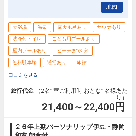
地図
大浴場
温泉
露天風呂あり
サウナあり
洗浄付トイレ
こども用プールあり
屋内プールあり
ビーチまで5分
無料駐車場
送迎あり
旅館
口コミを見る
旅行代金
（2名1室ご利用時 おとな1名様あた
り）
21,400～22,400
円
２６年上期パーソナリップ伊豆・静岡
和室 朝食付