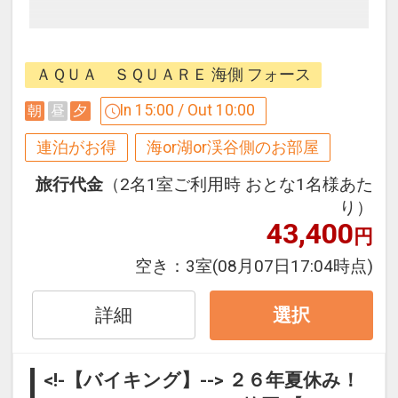
【連泊するとお得】連泊割引がございま
す
ＡＱＵＡ ＳＱＵＡＲＥ 海側 フォース
連泊の場合、
１泊目より１泊につきおひとり様
おとな
In 15:00 / Out 10:00
朝
昼
夕
１，０００円引、こどもA７００円引、
連泊がお得
海or湖or渓谷側のお部屋
こどもB５００円引
旅行代金
（2名1室ご利用時 おとな1名様あた
※割引適用後のご旅行代金は、カレンダ
り）
43,400
ーからお進みいただいた後表示される
円
「空室照会結果確認画面」でご確認くだ
空き：
3室
(08月07日17:04時点)
さい。
※宿泊期間中すべての日において人数・
詳細
選択
氏名・客室タイプ・食事条件・プラン同
一であることが割引適用の条件となりま
す。
<!-【バイキング】--> ２６年夏休み！