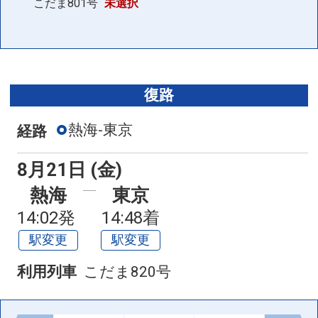
踊り子57号
こだま801号
未選択
09:30
10:55
普通車
座席表
+0円
空席
踊り子5号
復路
10:00
11:20
普通車
座席表
+0円
熱海-東京
経路
空席
踊り子9号
8月21日 (金)
12:00
13:20
普通車
座席表
熱海
東京
+0円
14:02発
14:48着
空席
駅変更
駅変更
列車をさらに見る
利用列車
こだま820号