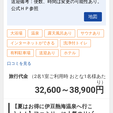
送迎備考：便数、時間は変更の可能性あり。
公式ＨＰ参照
地図
大浴場
温泉
露天風呂あり
サウナあり
インターネットができる
洗浄付トイレ
有料駐車場
送迎あり
ホテル
口コミを見る
旅行代金
（2名1室ご利用時 おとな1名様あた
り）
32,600～38,900
円
【夏はお得に伊豆熱海温泉へ行こ