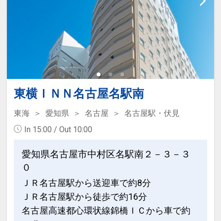
●「禁煙ルームプラン」と「喫煙ルーム
プラン」を掲載しています。
※ご覧のページがどちらかを
【客室情
報】
の項目でご確認のうえ、予約にお進
み下さい。
設定期間：2026年4月1日～2026年11月
東横ＩＮＮ名古屋名駅南
30日
インターネットコース番号：DP-1-
東海
愛知県
名古屋
名古屋駅・伏見
17455045
In 15:00 / Out 10:00
愛知県名古屋市中村区名駅南２－３－３
０
ＪＲ名古屋駅から送迎車で約8分
ＪＲ名古屋駅から徒歩で約16分
名古屋高速都心環状線錦橋ＩＣから車で約