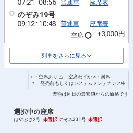
07:21
08:56
普通車
座席表
のぞみ19号
09:12
10:48
普通車
座席表
+3,000円
空席
列車をさらに見る
○：空席あり △：空席わずか ×：満席
＊：発売前もしくはシステムメンテナンス中
差額は同日の最安値からの価格です
選択中の座席
はやぶさ2号
未選択
のぞみ331号
未選択