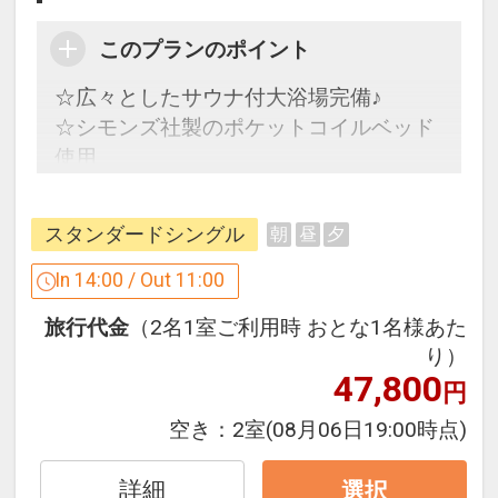
このプランのポイント
☆広々としたサウナ付大浴場完備♪
☆シモンズ社製のポケットコイルベッド
使用
【ホテルのおもてなし】
スタンダードシングル
朝
昼
夕
●ラウンジにてウェルカムドリンクをセ
ルフサービス(14:00～23:00)
In 14:00 / Out 11:00
※提供時間は変更になる場合がございま
旅行代金
（2名1室ご利用時 おとな1名様あた
す。
り）
47,800
円
※旅行代金に含まれます。
空き：
2室
(08月06日19:00時点)
「食事なしプラン」と「朝食付プラン」
をご用意しています。
詳細
選択