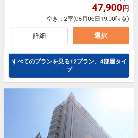
47,900
面）から約4分
円
≪ 「朝食付プラン」をお選びの場合 ≫
・名古屋高速「錦橋」出口（大阪方面）
・添い寝の未就学のお子様は朝食を無料
空き：
2室
(08月06日19:00時点)
から約10分
でお召し上がりいただけます。
詳細
選択
[客室情報]
【
充実したベビー、キッズ用品も無料貸
・シモンズ社製ポケットコイルベッド
出
】
・全室コーヒーマシン設置
お子様専用の貸出品と無料アメニティも
すべてのプランを見る
12プラン、4部屋タイ
・加湿機能付空気清浄機
充実しています。
プ
・全室Wi-Fi完備
※お子様のアメニティ（枕・ハブラシ・
タオル・スリッパ等）はフロントでお渡
[2階大浴場]
ししております。
・営業時間 3：00PM～1：00AM / 6：
※貸出品については、数に限りがあり、
00AM～10：00AM
ご希望に添えない場合もございます。
男性浴場にサウナ・女性浴場にミストサ
ウナあり
サウナ付大浴場でごゆっくり☆
●宿泊者限定で、サウナを設けた大浴場