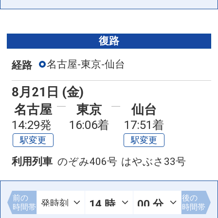
復路
名古屋-東京-仙台
経路
8月21日 (金)
名古屋
東京
仙台
14:29発
16:06着
17:51着
駅変更
駅変更
利用列車
のぞみ406号
はやぶさ33号
前の
後の
時間帯
時間帯