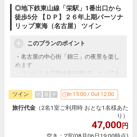
◎地下鉄東山線「栄駅」1番出口から
徒歩5分 【ＤＰ】２６年上期パーソナ
リップ東海（名古屋） ツイン
このプランのポイント
・名古屋の中心街「錦三」の夜景を楽し
めます
・コンビニまで徒歩約10秒で、とっても
便利！！
ツイン
In 15:00 / Out 12:00
朝
昼
夕
名古屋の繁華街「栄」に立地するホテ
ル。ビジネスや観光の拠点にどうぞ♪
旅行代金
（2名1室ご利用時 おとな1名様あた
・コンビニまで徒歩約10秒！
り）
47,000
・地下鉄「栄」駅まで徒歩約5分の好立
円
地で、ビジネスにも観光にも便利です。
空き：
2室
(08月06日19:00時点)