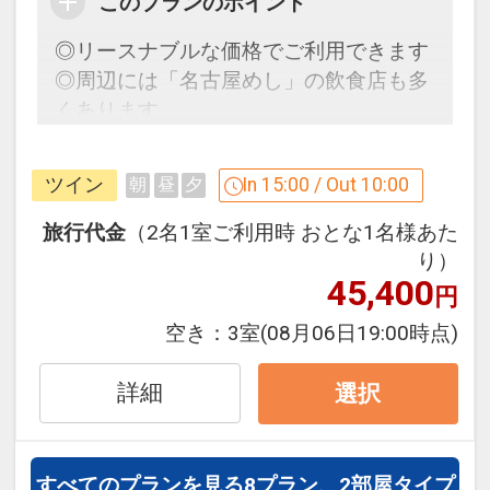
このプランのポイント
設定期間：2026年4月1日～2026年9月
◎リースナブルな価格でご利用できます
30日
◎周辺には「名古屋めし」の飲食店も多
インターネットコース番号：DP-1-
くあります。
17467870
「食事なしプラン」と「朝食付プラン」
ツイン
In 15:00 / Out 10:00
朝
昼
夕
をご用意しています。
●「食事なしプラン」と「朝食付プラ
旅行代金
（2名1室ご利用時 おとな1名様あた
ン」を掲載しています。
り）
45,400
※ご覧のページがどちらかを
【食事条
円
件】
の項目でご確認のうえ、予約にお進
空き：
3室
(08月06日19:00時点)
み下さい。
詳細
選択
禁煙ルームプランと喫煙ルームプランを
ご用意しています。
●「禁煙ルームプラン」と「喫煙ルーム
すべてのプランを見る
8プラン、2部屋タイプ