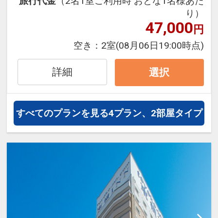
旅行代金
（2名1室ご利用時 おとな1名様あた
み下さい。
・コンビニまで徒歩約10秒！
り）
47,000
・地下鉄「栄」駅まで徒歩約5分の好立
円
設定期間：2026年4月1日～2026年11月
地で、ビジネスにも観光にも便利です。
空き：
2室
(08月06日19:00時点)
30日
・全客室Wifi接続によるインターネット
インターネットコース番号：DP-1-
利用無料。
詳細
選択
17455045
「食事なしプラン」と「朝食付プラン」
をご用意しています。
すべてのプランを見る
4プラン、2部屋タイプ
●「食事なしプラン」と「朝食付プラ
ン」を掲載しています。
※ご覧のページがどちらかを
【食事条
件】
の項目でご確認のうえ、予約にお進
み下さい。
禁煙ルームと喫煙ルームのプランをご用
意。