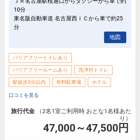
ＪＲ名古屋駅桜通口からタクシーから車で約
インターネットコース番号：DP-1-
10分
17467647
東名阪自動車道 名古屋西ＩＣから車で約25
分
地図
バリアフリートイレあり
バリアフリールームあり
洗浄付トイレ
駅徒歩5分以内
有料駐車場
ホテル
口コミを見る
旅行代金
（2名1室ご利用時 おとな1名様あた
り）
47,000～47,500
円