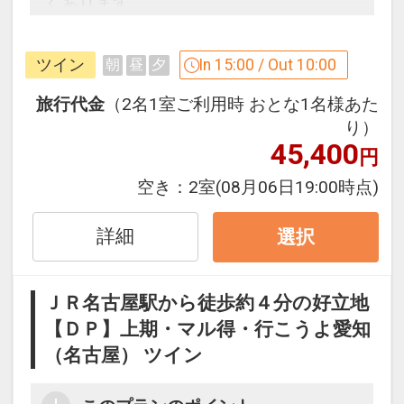
くあります。
「食事なしプラン」と「朝食付プラン」
ツイン
In 15:00 / Out 10:00
朝
昼
夕
をご用意しています。
●「食事なしプラン」と「朝食付プラ
旅行代金
（2名1室ご利用時 おとな1名様あた
ン」を掲載しています。
り）
45,400
※ご覧のページがどちらかを
【食事条
円
件】
の項目でご確認のうえ、予約にお進
空き：
2室
(08月06日19:00時点)
み下さい。
詳細
選択
禁煙ルームプランと喫煙ルームプランを
ご用意しています。
●「禁煙ルームプラン」と「喫煙ルーム
ＪＲ名古屋駅から徒歩約４分の好立地
プラン」を掲載しています。
【ＤＰ】上期・マル得・行こうよ愛知
※ご覧のページがどちらかを
【客室情
（名古屋） ツイン
報】
の項目でご確認のうえ、 予約にお
進み下さい。