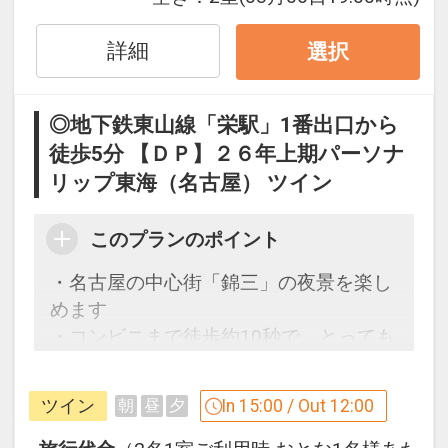
・全客室Wifi接続によるインターネット
利用無料。
詳細
選択
「食事なしプラン」と「朝食付プラン」
をご用意しています。
◎地下鉄東山線「栄駅」1番出口から
●「食事なしプラン」と「朝食付プラ
徒歩5分 【ＤＰ】２６年上期パーソナ
ン」を掲載しています。
リップ東海（名古屋） ツイン
※ご覧のページがどちらかを
【食事条
件】
の項目でご確認のうえ、予約にお進
このプランのポイント
み下さい。
・名古屋の中心街「錦三」の夜景を楽し
禁煙ルームと喫煙ルームのプランをご用
めます
意。
・コンビニまで徒歩約10秒で、とっても
●「禁煙ルームプラン」と「喫煙ルーム
便利！！
プラン」を掲載しています。
ツイン
In 15:00 / Out 12:00
朝
昼
夕
※ご覧のページがどちらかを
【客室情
名古屋の繁華街「栄」に立地するホテ
報】
の項目でご確認のうえ、予約にお進
ル。ビジネスや観光の拠点にどうぞ♪