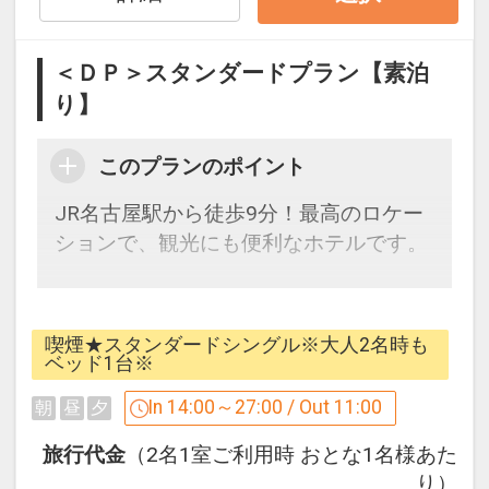
●「食事なしプラン」と「朝食付プラ
ン」を掲載しています。
＜ＤＰ＞スタンダードプラン【素泊
※ご覧のページがどちらかを
【食事条
り】
件】
の項目でご確認のうえ、予約にお進
み下さい。
このプランのポイント
JR名古屋駅から徒歩9分！最高のロケー
未就学のお子様の添い寝無料
ションで、観光にも便利なホテルです。
■
未就学のお子様は無料でご宿泊いただ
けます。
※こちらのプランに朝食は付きません。
※添い寝のお子様は「こどもＦ」でお申
し込みください。
喫煙★スタンダードシングル※大人2名時も
[アクセス]
ベッド1台※
※添い寝のお子様は、正規ベッド1台に
・JR「名古屋駅」桜通口から徒歩約9分
つき1名限りのご利用となります。
In 14:00～27:00 / Out 11:00
朝
昼
夕
・地下鉄「名古屋駅」1番出入口から徒
ただし、おとな1名で添い寝のお子様2名
歩約4分
旅行代金
（2名1室ご利用時 おとな1名様あた
のご利用はできません。
・名古屋高速「明道町」出口（東京方
り）