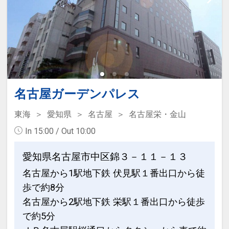
[サービス]
を完備
・未就学のお子様添い寝代金不要
広々した空間で旅の疲れを癒します。種
・添い寝のお子様は朝食代金不要にてお
類豊富なアメニティや、タオルも備えて
召し上がり頂けます。
おりますので、身軽にご利用ください。
・添い寝のお子様のアメニティーはお部
女性浴場には、ミストサウナを完備して
屋にございません。
おります。保温、発汗、保湿などの効果
・ウェルカムドリンクサービス 14：00
があるサウナで、リラックスいただけま
名古屋ガーデンパレス
～23：00
す。
・全室VODシアターサービス 最新映画な
東海
愛知県
名古屋
名古屋栄・金山
ど100タイトル以上が見放題！
JR名古屋駅（桜通口）からのアクセス
In 15:00 / Out 10:00
※成人向けコンテンツは有料となりま
JR名古屋駅「桜通口」から徒歩9分の立
す。
愛知県名古屋市中区錦３－１１－１３
地にあり、
観光・ビジネスの拠点として最適です。
名古屋から1駅地下鉄 伏見駅１番出口から徒
設定期間：2025年7月11日～2027年7月
平面駐車場も完備しております。
歩で約8分
31日
名古屋から2駅地下鉄 栄駅１番出口から徒歩
インターネットコース番号：DP-2-
設定期間：2026年4月1日～2026年9月
で約5分
200000005675
30日