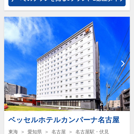
プラン」を掲載しています。
※ご覧のページがどちらかを
【客室情
報】
の項目でご確認のうえ、 予約にお
進み下さい。
設定期間：2026年4月1日～2026年9月
30日
インターネットコース番号：DP-1-
17467870
ベッセルホテルカンパーナ名古屋
東海
愛知県
名古屋
名古屋駅・伏見