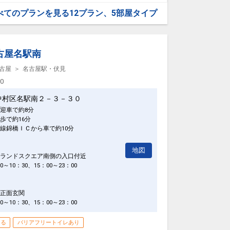
1日
べてのプランを見る
12プラン、5部屋タイプ
05675
AM～10：00AM
古屋名駅南
ナあり
古屋
名古屋駅・伏見
00
し上がり頂けます。
中村区名駅南２－３－３０
にございません。
3：00
迎車で約8分
ど100タイトル以上が見放題！
歩で約16分
線錦橋ＩＣから車で約10分
1日
地図
06267
ランドスクエア南側の入口付近
10：30、15：00～23：00
正面玄関
10：30、15：00～23：00
きる
バリアフリートイレあり