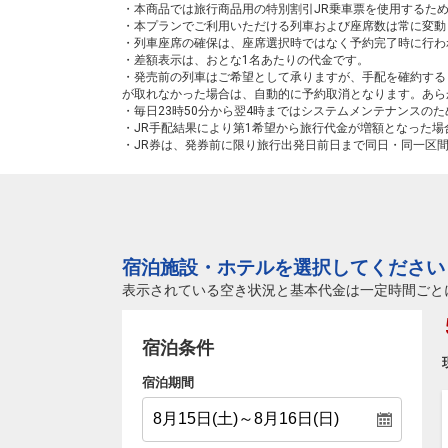
・本商品では旅行商品用の特別割引JR乗車票を使用するた
・本プランでご利用いただける列車および座席数は常に変動
・列車座席の確保は、座席選択時ではなく予約完了時に行わ
・差額表示は、おとな1名あたりの代金です。
・発売前の列車はご希望として承りますが、手配を確約する
が取れなかった場合は、自動的に予約取消となります。あら
・毎日23時50分から翌4時まではシステムメンテナンスの
・JR手配結果により第1希望から旅行代金が増額となった
・JR券は、発券前に限り旅行出発日前日まで同日・同一区
宿泊施設・ホテルを選択してください
表示されている空き状況と基本代金は一定時間ごと
宿泊条件
宿泊期間