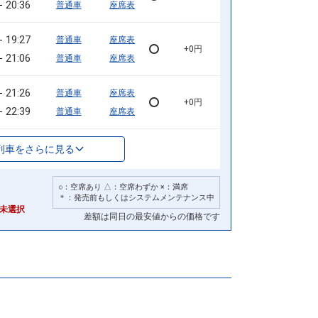
20:36
普通車
座席表
19:27
普通車
座席表
+0円
21:06
普通車
座席表
21:26
普通車
座席表
+0円
22:39
普通車
座席表
列車をさらに見る
○：空席あり △：空席わずか ×：満席
＊：発売前もしくはシステムメンテナンス中
未選択
差額は同日の最安値からの価格です