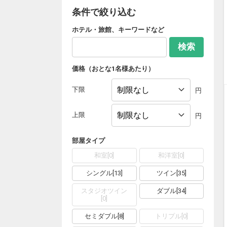
条件で絞り込む
ホテル・旅館、キーワードなど
検索
価格（おとな1名様あたり）
下限
円
上限
円
部屋タイプ
和室
[
0
]
和洋室
[
0
]
シングル
[
13
]
ツイン
[
35
]
スタジオツイン
ダブル
[
34
]
[
0
]
セミダブル
[
8
]
トリプル
[
0
]