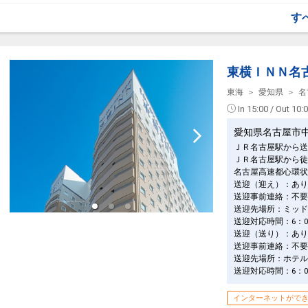
・全室コーヒーマシン設置
設定期間：2025年7月11日～2027年7月3
す
・加湿機能付空気清浄機
インターネットコース番号：DP-2-2000000
・全室Wi-Fi完備
[2階大浴場]
・営業時間 3：00PM～1：00AM / 6：00
東横ＩＮＮ名
男性浴場にサウナ・女性浴場にミストサウ
東海
愛知県
名
[サービス]
In 15:00 / Out 10:
・未就学のお子様添い寝代金不要
・添い寝のお子様は朝食代金不要にてお召
愛知県名古屋市
・添い寝のお子様のアメニティーはお部屋
・ウェルカムドリンクサービス 14：00～2
ＪＲ名古屋駅から送
・全室VODシアターサービス 最新映画な
ＪＲ名古屋駅から徒
※成人向けコンテンツは有料となります。
名古屋高速都心環状
送迎（迎え）：あり
設定期間：2025年7月11日～2027年7月3
送迎事前連絡：不要
インターネットコース番号：DP-2-2000000
送迎先場所：ミッド
送迎対応時間：6：00～
送迎（送り）：あり
送迎事前連絡：不要
送迎先場所：ホテル
送迎対応時間：6：00～
インターネットがで