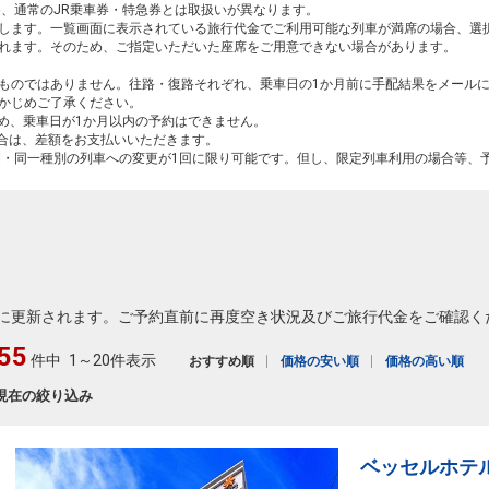
め、通常のJR乗車券・特急券とは取扱いが異なります。
します。一覧画面に表示されている旅行代金でご利用可能な列車が満席の場合、選
れます。そのため、ご指定いただいた座席をご用意できない場合があります。
ものではありません。往路・復路それぞれ、乗車日の1か月前に手配結果をメール
かじめご了承ください。
ため、乗車日が1か月以内の予約はできません。
場合は、差額をお支払いいただきます。
間・同一種別の列車への変更が1回に限り可能です。但し、限定列車利用の場合等、
に更新されます。ご予約直前に再度空き状況及びご旅行代金をご確認く
55
件中
1～20件表示
おすすめ順
価格の安い順
価格の高い順
現在の絞り込み
ベッセルホテ