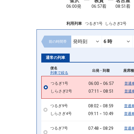
金沢
敦賀
名古屋
06:00発
06:57着
08:51着
利用列車
つるぎ1号
しらさぎ2号
前の
時間帯
通常の列車
便名
出発 - 到着
座席種
列車で絞る
06:00
06:57
つるぎ1号
普通
07:11
08:51
しらさぎ2号
普通
08:02
08:59
つるぎ9号
普通
09:11
10:49
しらさぎ4号
普通
07:48
08:29
つるぎ7号
普通