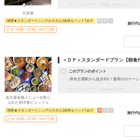
※こちらのプランに朝食は付きません。
大浴場
[アクセス]
朝
昼
夕
喫煙★スタンダードシングル※大人2名時もベッド1台※
・JR「名古屋駅」桜通口から徒歩約9分
旅行代
・地下鉄「名古屋駅」1番出入口から徒歩
In 14:00～27:00 / Out 11:00
・名古屋高速「明道町」出口（東京方面）
・名古屋高速「錦橋」出口（大阪方面）か
[客室情報]
・シモンズ社製ポケットコイルベッド
・全室コーヒーマシン設置
＜ＤＰ＞スタンダードプラン【朝食
・加湿機能付空気清浄機
・全室Wi-Fi完備
このプランのポイント
JR名古屋駅から徒歩9分！最高のロケー
[2階大浴場]
・営業時間 3：00PM～1：00AM / 6：00
※こちらのプランは朝食付きです。
男性浴場にサウナ・女性浴場にミストサウ
名古屋名物メニューを取り
[アクセス]
[サービス]
入れた和洋食ビュッフェ
・JR「名古屋駅」桜通口から徒歩約9分
・未就学のお子様添い寝代金不要
朝
昼
夕
喫煙★スタンダードシングル※大人2名時もベッド1台※
・地下鉄「名古屋駅」1番出入口から徒歩
・添い寝のお子様は朝食代金不要にてお召
旅行代
・名古屋高速「明道町」出口（東京方面）
・添い寝のお子様のアメニティーはお部屋
In 14:00～27:00 / Out 11:00
・名古屋高速「錦橋」出口（大阪方面）か
・ウェルカムドリンクサービス 14：00～2
・全室VODシアターサービス 最新映画な
[客室情報]
※成人向けコンテンツは有料となります。
・シモンズ社製ポケットコイルベッド