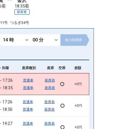
賀
金沢
26着
18:35着
駅変更
11号
つるぎ34号
後の
時間帯
- 到着
座席種別
座席
空席
差額
17:26
普通車
座席表
+0円
18:35
普通車
座席表
17:26
普通車
座席表
+0円
18:50
普通車
座席表
19:27
普通車
座席表
+0円