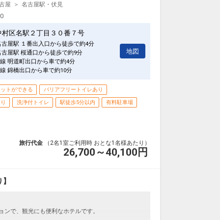
古屋
名古屋駅・伏見
00
中村区名駅２丁目３０番７号
名古屋駅 １番出入口から徒歩で約4分
地図
名古屋駅 桜通口から徒歩で約9分
線 明道町出口から車で約4分
線 錦橋出口から車で約10分
ネットができる
バリアフリートイレあり
あり
洗浄付トイレ
駅徒歩5分以内
有料駐車場
旅行代金
（2名1室ご利用時 おとな1名様あたり）
26,700～40,100
円
り】
ションで、観光にも便利なホテルです。