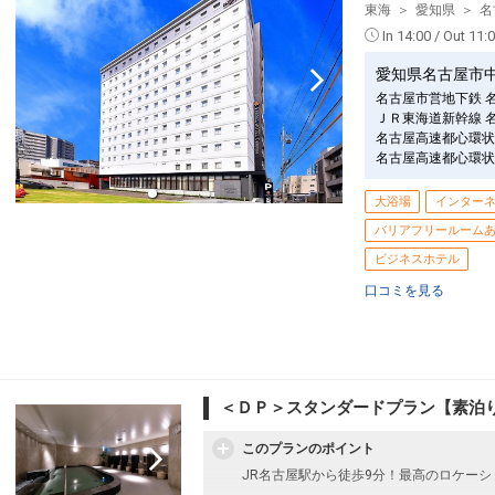
東海
愛知県
名
In 14:00 / Out 11:
愛知県名古屋市
名古屋市営地下鉄 
ＪＲ東海道新幹線 
名古屋高速都心環状
名古屋高速都心環状
大浴場
インター
バリアフリールーム
ビジネスホテル
口コミを見る
＜ＤＰ＞スタンダードプラン【素泊
このプランのポイント
JR名古屋駅から徒歩9分！最高のロケー