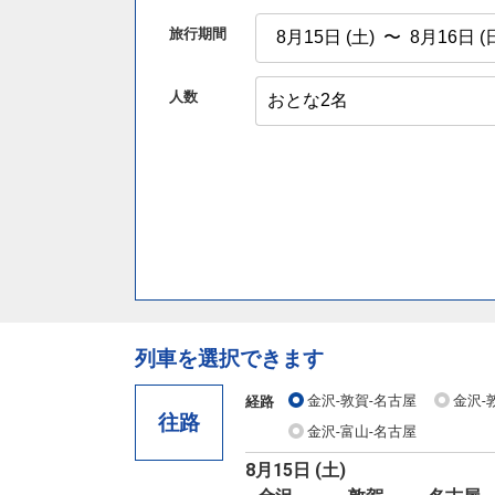
旅行期間
人数
列車を選択できます
金沢-敦賀-名古屋
金沢-
経路
往路
金沢-富山-名古屋
8月15日 (土)