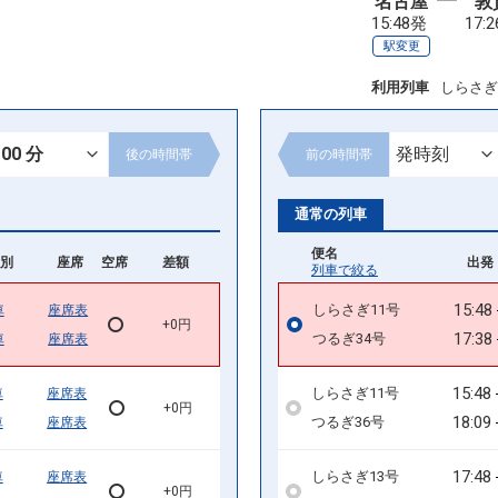
名古屋
敦
15:48発
17:
駅変更
利用列車
しらさぎ
後の
時間帯
前の
時間帯
通常の列車
便名
別
座席
空席
差額
出発 
列車で絞る
15:48
しらさぎ11号
車
座席表
+0円
17:38
つるぎ34号
車
座席表
15:48
しらさぎ11号
車
座席表
+0円
18:09
つるぎ36号
車
座席表
17:48
しらさぎ13号
車
座席表
+0円