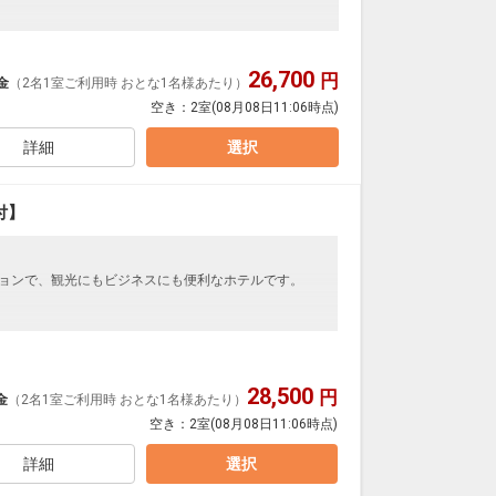
26,700
円
金
（2名1室ご利用時 おとな1名様あたり）
約4分
空き：
2室
(08月08日11:06時点)
から約4分
ら約10分
詳細
選択
付】
ションで、観光にもビジネスにも便利なホテルです。
AM～10：00AM
ナあり
28,500
約4分
し上がり頂けます。
円
金
（2名1室ご利用時 おとな1名様あたり）
から約4分
にございません。
空き：
2室
(08月08日11:06時点)
ら約10分
3：00
ど100タイトル以上が見放題！
詳細
選択