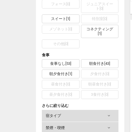
フォース
[
0
]
ジュニアスイー
ト
[
0
]
スイート
[
1
]
特別室
[
0
]
メゾネット
[
0
]
コネクティング
[
1
]
その他
[
0
]
食事
食事なし
[
53
]
朝食付き
[
43
]
朝夕食付き
[
1
]
夕食付き
[
0
]
昼食付き
[
0
]
朝昼食付き
[
0
]
昼夕食付き
[
0
]
3食付き
[
0
]
さらに絞り込む
宿タイプ
禁煙・喫煙