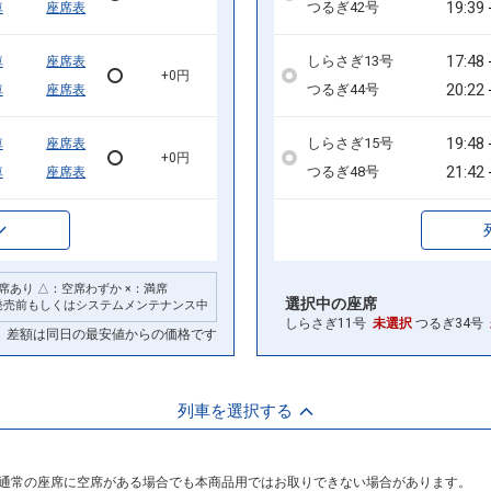
19:39
つるぎ42号
車
座席表
17:48
しらさぎ13号
車
座席表
+0円
20:22
つるぎ44号
車
座席表
19:48
しらさぎ15号
車
座席表
+0円
21:42
つるぎ48号
車
座席表
席あり △：空席わずか ×：満席
選択中の座席
発売前もしくはシステムメンテナンス中
しらさぎ11号
未選択
つるぎ34号
差額は同日の最安値からの価格です
列車を選択する
通常の座席に空席がある場合でも本商品用ではお取りできない場合があります。