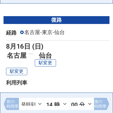
復路
名古屋-東京-仙台
経路
8月16日 (日)
名古屋
仙台
駅変更
駅変更
利用列車
前の
後の
時間帯
時間帯