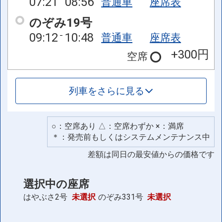
07:21
08:56
普通車
座席表
のぞみ19号
09:12
10:48
普通車
座席表
+300円
空席
列車をさらに見る
○：空席あり △：空席わずか ×：満席
＊：発売前もしくはシステムメンテナンス中
差額は同日の最安値からの価格です
選択中の座席
はやぶさ2号
未選択
のぞみ331号
未選択