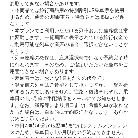
お取りできない場合があります。
・本商品では旅行商品用の特別割引JR乗車票を使用
するため、通常のJR乗車券・特急券とは取扱いが異
なります。
・本プランでご利用いただける列車および座席数は常
に変動します。一覧画面に表示されている旅行代金で
ご利用可能な列車が満席の場合、選択できないことが
あります。
・列車座席の確保は、座席選択時ではなく予約完了時
に行われます。そのため、ご指定いただいた座席をご
用意できない場合があります。
・差額表示は、おとな1名あたりの代金です。
・発売前の列車はご希望として承りますが、手配を確
約するものではありません。往路・復路それぞれ、乗
車日の1か月前に手配結果をメールにてお知らせしま
す。なお、満席等により期日までに希望列車が取れな
かった場合は、自動的に予約取消となります。あらか
じめご了承ください。
・毎日23時50分から翌4時まではシステムメンテナン
スのため、乗車日が1か月以内の予約はできません。