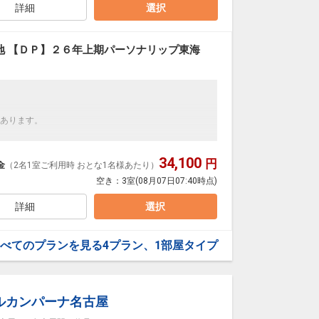
ラン」を掲載しています。
詳細
選択
】
の項目でご確認のうえ、 予約にお進み下さい。
日
地 【ＤＰ】２６年上期パーソナリップ東海
70
あります。
ご用意しています。
を掲載しています。
34,100
円
金
（2名1室ご利用時 おとな1名様あたり）
】
の項目でご確認のうえ、予約にお進み下さい。
空き：
3室
(08月07日07:40時点)
用意しています。
ラン」を掲載しています。
詳細
選択
】
の項目でご確認のうえ、 予約にお進み下さい。
0日
べてのプランを見る
4プラン、1部屋タイプ
34
ルカンパーナ名古屋