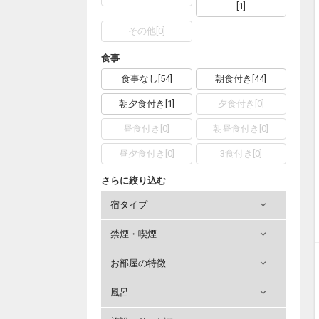
[
1
]
その他
[
0
]
食事
食事なし
[
54
]
朝食付き
[
44
]
朝夕食付き
[
1
]
夕食付き
[
0
]
昼食付き
[
0
]
朝昼食付き
[
0
]
昼夕食付き
[
0
]
3食付き
[
0
]
さらに絞り込む
宿タイプ
禁煙・喫煙
お部屋の特徴
風呂