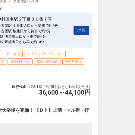
古屋
名古屋駅・伏見
00
中村区名駅２丁目３０番７号
名古屋駅 １番出入口から徒歩で約4分
地図
名古屋駅 桜通口から徒歩で約9分
線 明道町出口から車で約4分
線 錦橋出口から車で約10分
ネットができる
バリアフリートイレあり
あり
洗浄付トイレ
駅徒歩5分以内
有料駐車場
旅行代金
（2名1室ご利用時 おとな1名様あたり）
36,600～44,100
円
付大浴場を完備！ 【ＤＰ】上期・マル得・行