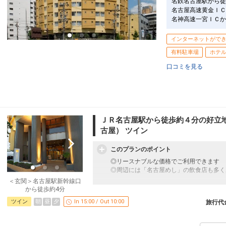
名鉄名古屋駅から徒
名古屋高速黄金ＩＣ
名神高速一宮ＩＣか
インターネットがで
有料駐車場
ホテ
口コミを見る
ＪＲ名古屋駅から徒歩約４分の好立
古屋） ツイン
このプランのポイント
◎リースナブルな価格でご利用できます
◎周辺には「名古屋めし」の飲食店も多く
＜玄関＞名古屋駅新幹線口
「食事なしプラン」と「朝食付プラン」を
から徒歩約4分
●「食事なしプラン」と「朝食付プラン」
朝
昼
夕
ツイン
In 15:00 / Out 10:00
旅行代
※ご覧のページがどちらかを
【食事条件
禁煙ルームプランと喫煙ルームプランをご