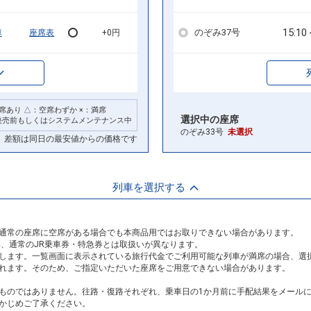
15:10
のぞみ37号
車
座席表
+0円
席あり △：空席わずか ×：満席
選択中の座席
発売前もしくはシステムメンテナンス中
のぞみ33号
未選択
差額は同日の最安値からの価格です
列車を選択する
通常の座席に空席がある場合でも本商品用ではお取りできない場合があります。
め、通常のJR乗車券・特急券とは取扱いが異なります。
します。一覧画面に表示されている旅行代金でご利用可能な列車が満席の場合、選
れます。そのため、ご指定いただいた座席をご用意できない場合があります。
ものではありません。往路・復路それぞれ、乗車日の1か月前に手配結果をメール
かじめご了承ください。