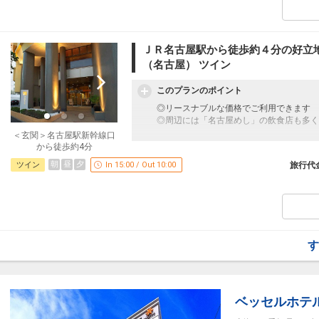
●「禁煙ルームプラン」と「喫煙ルームプ
※ご覧のページがどちらかを
【客室情報
設定期間：2026年4月1日～2026年9月30
ＪＲ名古屋駅から徒歩約４分の好立
インターネットコース番号：DP-1-174678
（名古屋） ツイン
このプランのポイント
◎リースナブルな価格でご利用できます
◎周辺には「名古屋めし」の飲食店も多く
＜玄関＞名古屋駅新幹線口
「食事なしプラン」と「朝食付プラン」を
から徒歩約4分
●「食事なしプラン」と「朝食付プラン」
朝
昼
夕
ツイン
In 15:00 / Out 10:00
旅行代
※ご覧のページがどちらかを
【食事条件
禁煙ルームプランと喫煙ルームプランをご
●「禁煙ルームプラン」と「喫煙ルームプ
※ご覧のページがどちらかを
【客室情報
設定期間：2026年4月1日～2026年11月3
す
インターネットコース番号：DP-1-173660
ベッセルホテ