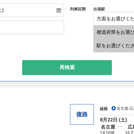
列車区間
出発駅
再検索
名古屋-広
経路
復路
8月22日 (土)
名古屋
広
14:10発
16: