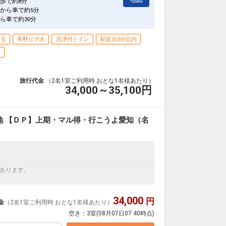
歩で約8分
から車で約5分
ら車で約30分
きる
有料ビデオ
洗浄付トイレ
駅徒歩5分以内
ル
旅行代金
（2名1室ご利用時 おとな1名様あたり）
34,000～35,100
円
地 【ＤＰ】上期・マル得・行こうよ愛知（名
あります。
ご用意しています。
を掲載しています。
34,000
円
金
（2名1室ご利用時 おとな1名様あたり）
】
の項目でご確認のうえ、予約にお進み下さい。
空き：
3室
(08月07日07:40時点)
用意しています。