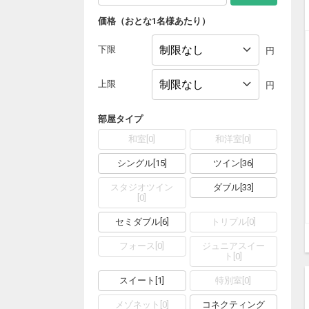
価格（おとな1名様あたり）
下限
円
上限
円
部屋タイプ
和室
[
0
]
和洋室
[
0
]
シングル
[
15
]
ツイン
[
36
]
スタジオツイン
ダブル
[
33
]
[
0
]
セミダブル
[
6
]
トリプル
[
0
]
フォース
[
0
]
ジュニアスイー
ト
[
0
]
スイート
[
1
]
特別室
[
0
]
メゾネット
[
0
]
コネクティング