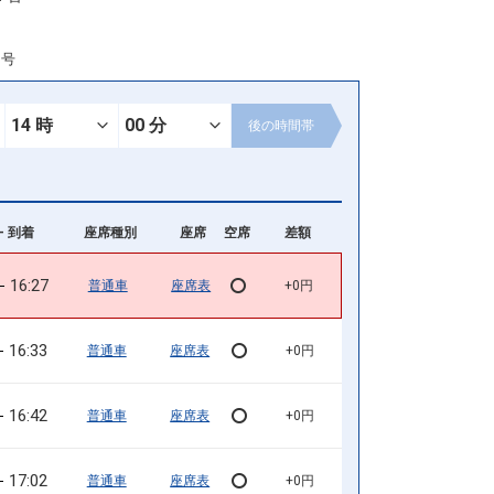
3号
後の
時間帯
- 到着
座席種別
座席
空席
差額
16:27
普通車
座席表
+0円
16:33
普通車
座席表
+0円
16:42
普通車
座席表
+0円
17:02
普通車
座席表
+0円