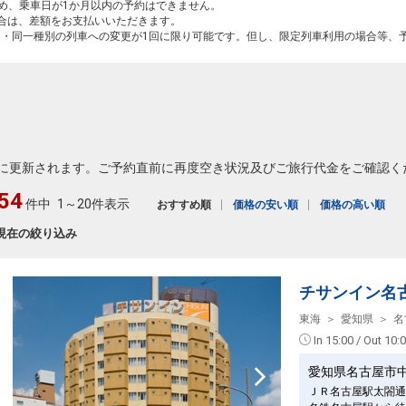
ため、乗車日が1か月以内の予約はできません。
場合は、差額をお支払いいただきます。
間・同一種別の列車への変更が1回に限り可能です。但し、限定列車利用の場合等、
に更新されます。ご予約直前に再度空き状況及びご旅行代金をご確認く
54
件中
1～20件表示
おすすめ順
価格の安い順
価格の高い順
現在の絞り込み
チサンイン名
東海
愛知県
名
In 15:00 / Out 10:
愛知県名古屋市
ＪＲ名古屋駅太閤通