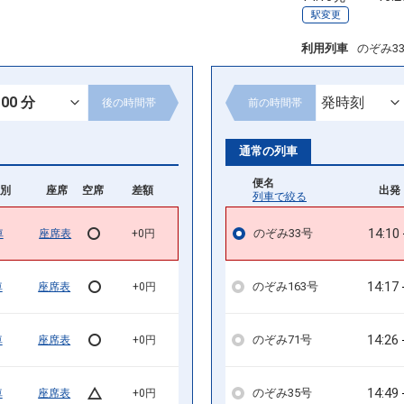
駅変更
利用列車
のぞみ3
後の
時間帯
前の
時間帯
通常の列車
便名
別
座席
空席
差額
出発 
列車で絞る
14:10
のぞみ33号
車
座席表
+0円
14:17
のぞみ163号
車
座席表
+0円
14:26
のぞみ71号
車
座席表
+0円
14:49
のぞみ35号
車
座席表
+0円