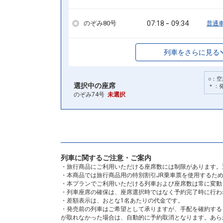
07:18
09:34
のぞみ80号
普通
列車をさらに見る
○：空
選択中の座席
＊：
のぞみ74号
未選択
列車に関するご注意・ご案内
・旅行商品にご利用いただける座席数には制限があります。
・本商品では旅行商品用の特別割引JR乗車票を使用するた
・本プランでご利用いただける列車および座席数は常に変動
・列車座席の確保は、座席選択時ではなく予約完了時に行わ
・差額表示は、おとな1名あたりの代金です。
・発売前の列車はご希望として承りますが、手配を確約する
が取れなかった場合は、自動的に予約取消となります。あら