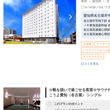
東海
愛知県
名
In 14:00 / Out 11:
愛知県名古屋市
名古屋市営地下鉄 
ＪＲ東海道新幹線 
名古屋高速都心環状
名古屋高速都心環状
大浴場
インター
バリアフリールーム
ビジネスホテル
口コミを見る
☆靴を脱いで過ごせる客室☆サウナ
こうよ愛知（名古屋） シングル
このプランのポイント
☆広々としたサウナ付大浴場完備♪