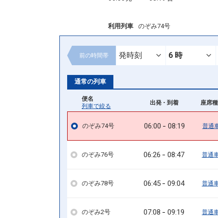
利用列車
のぞみ74号
前の
時間帯
通常の列車
便名
出発 - 到着
座席種
列車で絞る
06:00
08:19
のぞみ74号
普通
06:26
08:47
のぞみ76号
普通
06:45
09:04
のぞみ78号
普通
07:08
09:19
のぞみ2号
普通