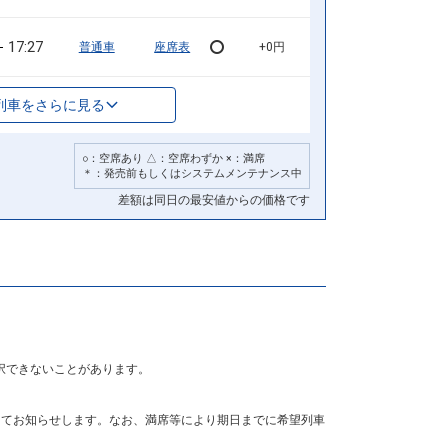
17:27
普通車
座席表
+0円
列車をさらに見る
○：空席あり △：空席わずか ×：満席
＊：発売前もしくはシステムメンテナンス中
差額は同日の最安値からの価格です
択できないことがあります。
にてお知らせします。なお、満席等により期日までに希望列車