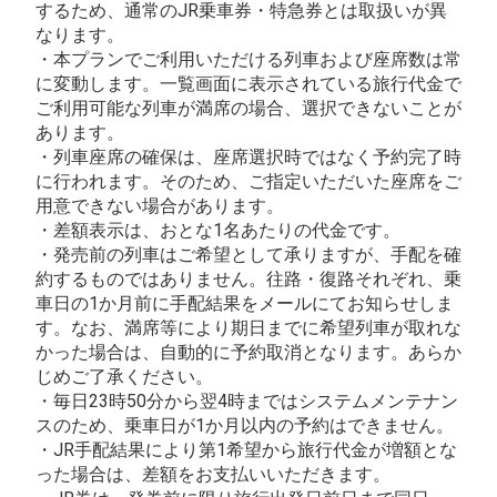
するため、通常のJR乗車券・特急券とは取扱いが異
なります。
・本プランでご利用いただける列車および座席数は常
に変動します。一覧画面に表示されている旅行代金で
ご利用可能な列車が満席の場合、選択できないことが
あります。
・列車座席の確保は、座席選択時ではなく予約完了時
に行われます。そのため、ご指定いただいた座席をご
用意できない場合があります。
・差額表示は、おとな1名あたりの代金です。
・発売前の列車はご希望として承りますが、手配を確
約するものではありません。往路・復路それぞれ、乗
車日の1か月前に手配結果をメールにてお知らせしま
す。なお、満席等により期日までに希望列車が取れな
かった場合は、自動的に予約取消となります。あらか
じめご了承ください。
・毎日23時50分から翌4時まではシステムメンテナン
スのため、乗車日が1か月以内の予約はできません。
・JR手配結果により第1希望から旅行代金が増額とな
った場合は、差額をお支払いいただきます。